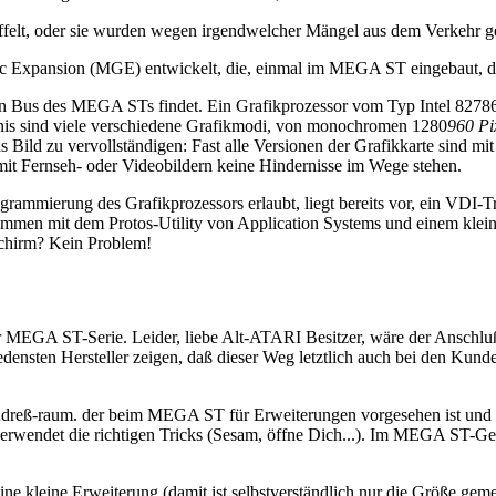
taffelt, oder sie wurden wegen irgendwelcher Mängel aus dem Verkehr 
Expansion (MGE) entwickelt, die, einmal im MEGA ST eingebaut, die
nen Bus des MEGA STs findet. Ein Grafikprozessor vom Typ Intel 82786
nis sind viele verschiedene Grafikmodi, von monochromen 1280
960 Pi
 Bild zu vervollständigen: Fast alle Versionen der Grafikkarte sind mi
mit Fernseh- oder Videobildern keine Hindernisse im Wege stehen.
ogrammierung des Grafikprozessors erlaubt, liegt bereits vor, ein VDI-T
men mit dem Protos-Utility von Application Systems und einem kleine
chirm? Kein Problem!
r MEGA ST-Serie. Leider, liebe Alt-ATARI Besitzer, wäre der Anschluß
nsten Hersteller zeigen, daß dieser Weg letztlich auch bei den Kunden
Adreß-raum. der beim MEGA ST für Erweiterungen vorgesehen ist und 
n verwendet die richtigen Tricks (Sesam, öffne Dich...). Im MEGA ST-G
ine kleine Erweiterung (damit ist selbstverständlich nur die Größe gem