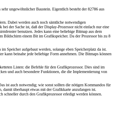
ch sehr ungewöhnlicher Baustein. Eigentlich besteht der 82786 aus
ördern. Dabei werden auch noch sämtliche notwendigen
bei der Sache ist, daß der Display-Prozessor nicht einfach nur eine
irmfenster benutzen. Jedes kann eine beliebige Bitmap aus dem
em Bildschirm einem Bit im Grafikspeicher. Da der Prozessor bis zu 8
n im Speicher aufgebaut werden, solange eben Speicherplatz da ist.
enster kann beinahe jede beliebige Form annehmen. Die Bitmaps können
teten Listen: die Befehle für den Grafikprozessor. Dies sind im
öcken und auch besondere Funktionen, die die Implementierung von
as ist auch notwendig; wie sonst sollten die nötigen Kommandos für
 damit überhaupt etwas mit der Grafikkarte anzufangen ist.
ch schneller durch den Grafikprozessor erledigt werden können.