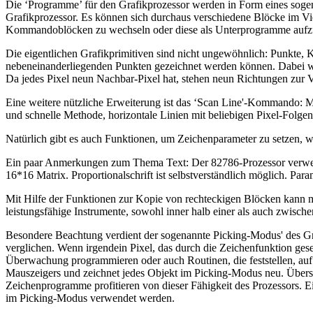
Die ‘Programme’ für den Grafikprozessor werden in Form eines sog
Grafikprozessor. Es können sich durchaus verschiedene Blöcke im Vi
Kommandoblöcken zu wechseln oder diese als Unterprogramme aufz
Die eigentlichen Grafikprimitiven sind nicht ungewöhnlich: Punkte, K
nebeneinanderliegenden Punkten gezeichnet werden können. Dabei wer
Da jedes Pixel neun Nachbar-Pixel hat, stehen neun Richtungen zur V
Eine weitere nützliche Erweiterung ist das ‘Scan Line'-Kommando: M
und schnelle Methode, horizontale Linien mit beliebigen Pixel-Folgen 
Natürlich gibt es auch Funktionen, um Zeichenparameter zu setzen, w
Ein paar Anmerkungen zum Thema Text: Der 82786-Prozessor verwende
16*16 Matrix. Proportionalschrift ist selbstverständlich möglich. P
Mit Hilfe der Funktionen zur Kopie von rechteckigen Blöcken kann m
leistungsfähige Instrumente, sowohl inner halb einer als auch zwisch
Besondere Beachtung verdient der sogenannte Picking-Modus' des Gra
verglichen. Wenn irgendein Pixel, das durch die Zeichenfunktion gese
Überwachung programmieren oder auch Routinen, die feststellen, auf
Mauszeigers und zeichnet jedes Objekt im Picking-Modus neu. Übersch
Zeichenprogramme profitieren von dieser Fähigkeit des Prozessors. E
im Picking-Modus verwendet werden.