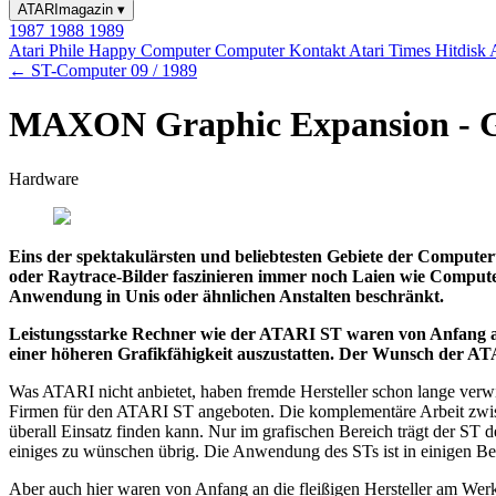
ATARImagazin
▾
1987
1988
1989
Atari Phile
Happy Computer
Computer Kontakt
Atari Times
Hitdisk
← ST-Computer 09 / 1989
MAXON Graphic Expansion - Gr
Hardware
Eins der spektakulärsten und beliebtesten Gebiete der Computert
oder Raytrace-Bilder faszinieren immer noch Laien wie Computersp
Anwendung in Unis oder ähnlichen Anstalten beschränkt.
Leistungsstarke Rechner wie der ATARI ST waren von Anfang an Op
einer höheren Grafikfähigkeit auszustatten. Der Wunsch der AT
Was ATARI nicht anbietet, haben fremde Hersteller schon lange verwi
Firmen für den ATARI ST angeboten. Die komplementäre Arbeit zwisc
überall Einsatz finden kann. Nur im grafischen Bereich trägt der ST
einiges zu wünschen übrig. Die Anwendung des STs ist in einigen Ber
Aber auch hier waren von Anfang an die fleißigen Hersteller am Wer