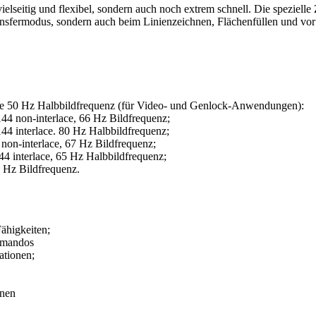
ielseitig und flexibel, sondern auch noch extrem schnell. Die speziell
sfermodus, sondern auch beim Linienzeichnen, Flächenfüllen und vor 
ce 50 Hz Halbbildfrequenz (für Video- und Genlock-Anwendungen):
4 non-interlace, 66 Hz Bildfrequenz;
4 interlace. 80 Hz Halbbildfrequenz;
on-interlace, 67 Hz Bildfrequenz;
 interlace, 65 Hz Halbbildfrequenz;
 Hz Bildfrequenz.
ähigkeiten;
mmandos
ationen;
onen