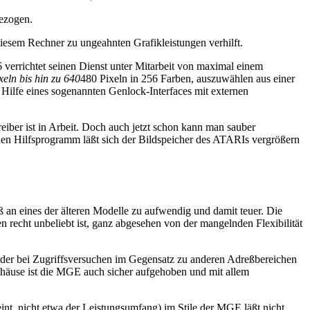
gezogen.
sem Rechner zu ungeahnten Grafikleistungen verhilft.
 verrichtet seinen Dienst unter Mitarbeit von maximal einem
xeln bis hin zu 640
480 Pixeln in 256 Farben, auszuwählen aus einer
t Hilfe eines sogenannten Genlock-Interfaces mit externen
reiber ist in Arbeit. Doch auch jetzt schon kann man sauber
n Hilfsprogramm läßt sich der Bildspeicher des ATARIs vergrößern
 an eines der älteren Modelle zu aufwendig und damit teuer. Die
 recht unbeliebt ist, ganz abgesehen von der mangelnden Flexibilität
der bei Zugriffsversuchen im Gegensatz zu anderen Adreßbereichen
ehäuse ist die MGE auch sicher aufgehoben und mit allem
eint, nicht etwa der Leistungsumfang) im Stile der MGE läßt nicht