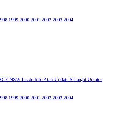
1998
1999
2000
2001
2002
2003
2004
ACE NSW Inside Info
Atari Update
STraight Up
atos
1998
1999
2000
2001
2002
2003
2004