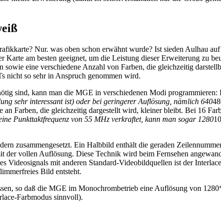
weiß
rafikkarte? Nur. was oben schon erwähnt wurde? Ist sieden Aulhau au
 der Karte am besten geeignet, um die Leistung dieser Erweiterung zu 
 sowie eine verschiedene Anzahl von Farben, die gleichzeitig darstell
STs nicht so sehr in Anspruch genommen wird.
 nötig sind, kann man die MGE in verschiedenen Modi programmieren: 
ung sehr interessant ist) oder bei geringerer Auflösung, nämlich 640
48
an Farben, die gleichzeitig dargestellt wird, kleiner bleibt. Bei 16 
r eine Punkttaktfrequenz von 55 MHz verkraftet, kann man sogar 1280
10
dern zusammengesetzt. Ein Halbbild enthält die geraden Zeilennummern 
ld mit der vollen Auflösung. Diese Technik wird beim Fernsehen angew
ines Videosignals mit anderen Standard-Videobildquellen ist der Inte
immerfreies Bild entsteht.
essen, so daß die MGE im Monochrombetrieb eine Auflösung von 1280*9
erlace-Farbmodus sinnvoll).