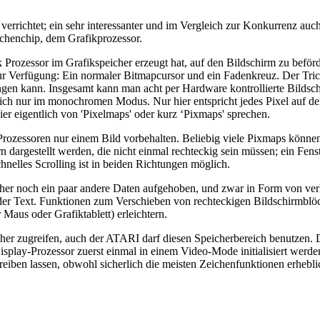
t verrichtet; ein sehr interessanter und im Vergleich zur Konkurrenz au
chenchip, dem Grafikprozessor.
fik Prozessor im Grafikspeicher erzeugt hat, auf den Bildschirm zu bef
r Verfügung: Ein normaler Bitmapcursor und ein Fadenkreuz. Der Trick 
ngen kann. Insgesamt kann man acht per Hardware kontrollierte Bildsch
rlich nur im monochromen Modus. Nur hier entspricht jedes Pixel auf d
ier eigentlich von 'Pixelmaps' oder kurz ‘Pixmaps' sprechen.
 Prozessoren nur einem Bild vorbehalten. Beliebig viele Pixmaps könne
rn dargestellt werden, die nicht einmal rechteckig sein müssen; ein F
hnelles Scrolling ist in beiden Richtungen möglich.
 noch ein paar andere Daten aufgehoben, und zwar in Form von verket
oder Text. Funktionen zum Verschieben von rechteckigen Bildschirmbl
aus oder Grafiktablett) erleichtern.
er zugreifen, auch der ATARI darf diesen Speicherbereich benutzen. D
ay-Prozessor zuerst einmal in einem Video-Mode initialisiert werden,
eiben lassen, obwohl sicherlich die meisten Zeichenfunktionen erhebli