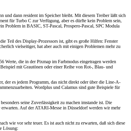
 und dann resident im Speicher bleibt. Mit diesem Treiber läßt sich
nt für Turbo C zur Verfügung, aber es dürfte kein Problem sein,
(kein Problem in BASIC, ST-Pascal, Prospero-Pascal, SPC Modula
 Teil des Display-Prozessors ist, gibt es große Hilfen: Fenster
herlich vielseitiger, hat aber auch mit einigen Problemen mehr zu
r 256 Werte, die in der Pixmap im Farbmodus eingetragen werden
 Beispiel mit Grautönen oder einer Reihe von Rot-, Blau- und
er, der es jedem Programm, das nicht direkt oder über die Line-A-
usammenzuarbeiten. Wordplus und Calamus sind gute Beispiele für
 besonders seine Zuverlässigkeit zu machen imstande ist. Die
0 erwarten. Auf der ATARI-Messe in Düsseldorf werden wir mehr
 wie vor sehr teuer. Es ist auch nicht zu erwarten, daß sich diese
te Lösung: