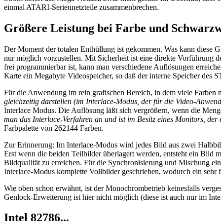
einmal ATARI-Seriennetzteile zusammenbrechen.
Größere Leistung bei Farbe und Schwarz
Der Moment der totalen Enthüllung ist gekommen. Was kann diese G
nur möglich vorzustellen. Mit Sicherheit ist eine direkte Vorführung
frei programmierbar ist, kann man verschiedene Auflösungen erreichen
Karte ein Megabyte Videospeicher, so daß der interne Speicher des 
Für die Anwendung im rein grafischen Bereich, in dem viele Farben
gleichzeitig darstellen (im Interlace-Modus, der für die Video-Anwend
Interlace Modus. Die Auflösung läßt sich vergrößern, wenn die Menge 
man das Interlace-Verfahren an und ist im Besitz eines Monitors, de
Farbpalette von 262144 Farben.
Zur Erinnerung: Im Interlace-Modus wird jedes Bild aus zwei Halbbil
Erst wenn die beiden Teilbilder überlagert werden, entsteht ein Bi
Bildqualität zu erreichen. Für die Synchronisierung und Mischung e
Interlace-Modus komplette Vollbilder geschrieben, wodurch ein sehr fl
Wie oben schon erwähnt, ist der Monochrombetrieb keinesfalls verg
Genlock-Erweiterung ist hier nicht möglich (diese ist auch nur im Int
Intel 82786...