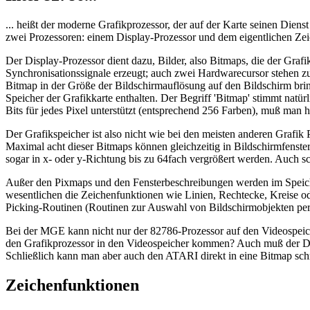
... heißt der moderne Grafikprozessor, der auf der Karte seinen Diens
zwei Prozessoren: einem Display-Prozessor und dem eigentlichen Zei
Der Display-Prozessor dient dazu, Bilder, also Bitmaps, die der Gra
Synchronisationssignale erzeugt; auch zwei Hardwarecursor stehen zu
Bitmap in der Größe der Bildschirmauflösung auf den Bildschirm bri
Speicher der Grafikkarte enthalten. Der Begriff 'Bitmap' stimmt natü
Bits für jedes Pixel unterstützt (entsprechend 256 Farben), muß man h
Der Grafikspeicher ist also nicht wie bei den meisten anderen Grafik
Maximal acht dieser Bitmaps können gleichzeitig in Bildschirmfenste
sogar in x- oder y-Richtung bis zu 64fach vergrößert werden. Auch sc
Außer den Pixmaps und den Fensterbeschreibungen werden im Speicher
wesentlichen die Zeichenfunktionen wie Linien, Rechtecke, Kreise 
Picking-Routinen (Routinen zur Auswahl von Bildschirmobjekten per M
Bei der MGE kann nicht nur der 82786-Prozessor auf den Videospeich
den Grafikprozessor in den Videospeicher kommen? Auch muß der Displ
Schließlich kann man aber auch den ATARI direkt in eine Bitmap schr
Zeichenfunktionen