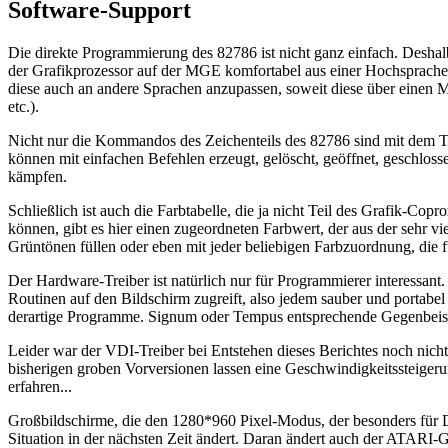
Software-Support
Die direkte Programmierung des 82786 ist nicht ganz einfach. Deshalb
der Grafikprozessor auf der MGE komfortabel aus einer Hochsprache 
diese auch an andere Sprachen anzupassen, soweit diese über einen 
etc.).
Nicht nur die Kommandos des Zeichenteils des 82786 sind mit dem Trei
können mit einfachen Befehlen erzeugt, gelöscht, geöffnet, geschloss
kämpfen.
Schließlich ist auch die Farbtabelle, die ja nicht Teil des Grafik-C
können, gibt es hier einen zugeordneten Farbwert, der aus der sehr v
Grüntönen füllen oder eben mit jeder beliebigen Farbzuordnung, die
Der Hardware-Treiber ist natürlich nur für Programmierer interessant
Routinen auf den Bildschirm zugreift, also jedem sauber und portab
derartige Programme. Signum oder Tempus entsprechende Gegenbeisp
Leider war der VDI-Treiber bei Entstehen dieses Berichtes noch nicht
bisherigen groben Vorversionen lassen eine Geschwindigkeitssteig
erfahren...
Großbildschirme, die den 1280*960 Pixel-Modus, der besonders für DT
Situation in der nächsten Zeit ändert. Daran ändert auch der ATARI-