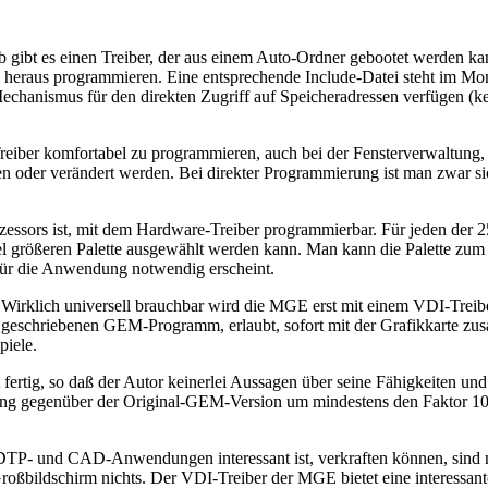
 gibt es einen Treiber, der aus einem Auto-Ordner gebootet werden kann
heraus programmieren. Eine entsprechende Include-Datei steht im Mome
Mechanismus für den direkten Zugriff auf Speicheradressen verfügen 
ber komfortabel zu programmieren, auch bei der Fensterverwaltung, die
en oder verändert werden. Bei direkter Programmierung ist man zwar sic
oprozessors ist, mit dem Hardware-Treiber programmierbar. Für jeden de
iel größeren Palette ausgewählt werden kann. Man kann die Palette zum
 für die Anwendung notwendig erscheint.
. Wirklich universell brauchbar wird die MGE erst mit einem VDI-Treib
el geschriebenen GEM-Programm, erlaubt, sofort mit der Grafikkarte z
iele.
 fertig, so daß der Autor keinerlei Aussagen über seine Fähigkeiten und
erung gegenüber der Original-GEM-Version um mindestens den Faktor 1
P- und CAD-Anwendungen interessant ist, verkraften können, sind nach
Großbildschirm nichts. Der VDI-Treiber der MGE bietet eine interessan