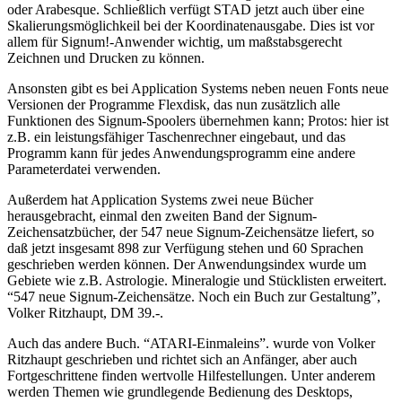
oder Arabesque. Schließlich verfügt STAD jetzt auch über eine
Skalierungsmöglichkeil bei der Koordinatenausgabe. Dies ist vor
allem für Signum!-Anwender wichtig, um maßstabsgerecht
Zeichnen und Drucken zu können.
Ansonsten gibt es bei Application Systems neben neuen Fonts neue
Versionen der Programme Flexdisk, das nun zusätzlich alle
Funktionen des Signum-Spoolers übernehmen kann; Protos: hier ist
z.B. ein leistungsfähiger Taschenrechner eingebaut, und das
Programm kann für jedes Anwendungsprogramm eine andere
Parameterdatei verwenden.
Außerdem hat Application Systems zwei neue Bücher
herausgebracht, einmal den zweiten Band der Signum-
Zeichensatzbücher, der 547 neue Signum-Zeichensätze liefert, so
daß jetzt insgesamt 898 zur Verfügung stehen und 60 Sprachen
geschrieben werden können. Der Anwendungsindex wurde um
Gebiete wie z.B. Astrologie. Mineralogie und Stücklisten erweitert.
“547 neue Signum-Zeichensätze. Noch ein Buch zur Gestaltung”,
Volker Ritzhaupt, DM 39.-.
Auch das andere Buch. “ATARI-Einmaleins”. wurde von Volker
Ritzhaupt geschrieben und richtet sich an Anfänger, aber auch
Fortgeschrittene finden wertvolle Hilfestellungen. Unter anderem
werden Themen wie grundlegende Bedienung des Desktops,