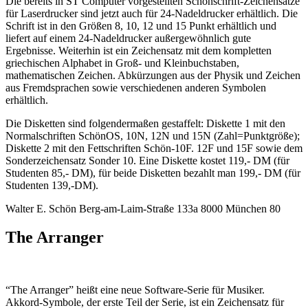
Die bereits in ST Computer vorgestellten Schönschrift-Zeichensätze
für Laserdrucker sind jetzt auch für 24-Nadeldrucker erhältlich. Die
Schrift ist in den Größen 8, 10, 12 und 15 Punkt erhältlich und
liefert auf einem 24-Nadeldrucker außergewöhnlich gute
Ergebnisse. Weiterhin ist ein Zeichensatz mit dem kompletten
griechischen Alphabet in Groß- und Kleinbuchstaben,
mathematischen Zeichen. Abkürzungen aus der Physik und Zeichen
aus Fremdsprachen sowie verschiedenen anderen Symbolen
erhältlich.
Die Disketten sind folgendermaßen gestaffelt: Diskette 1 mit den
Normalschriften SchönOS, 10N, 12N und 15N (Zahl=Punktgröße);
Diskette 2 mit den Fettschriften Schön-10F. 12F und 15F sowie dem
Sonderzeichensatz Sonder 10. Eine Diskette kostet 119,- DM (für
Studenten 85,- DM), für beide Disketten bezahlt man 199,- DM (für
Studenten 139,-DM).
Walter E. Schön Berg-am-Laim-Straße 133a 8000 München 80
The Arranger
“The Arranger” heißt eine neue Software-Serie für Musiker.
Akkord-Symbole, der erste Teil der Serie, ist ein Zeichensatz für