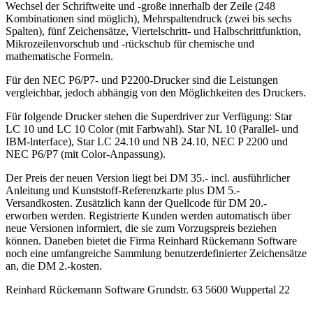
Wechsel der Schriftweite und -große innerhalb der Zeile (248
Kombinationen sind möglich), Mehrspaltendruck (zwei bis sechs
Spalten), fünf Zeichensätze, Viertelschritt- und Halbschrittfunktion,
Mikrozeilenvorschub und -rückschub für chemische und
mathematische Formeln.
Für den NEC P6/P7- und P2200-Drucker sind die Leistungen
vergleichbar, jedoch abhängig von den Möglichkeiten des Druckers.
Für folgende Drucker stehen die Superdriver zur Verfügung: Star
LC 10 und LC 10 Color (mit Farbwahl). Star NL 10 (Parallel- und
IBM-lnterface), Star LC 24.10 und NB 24.10, NEC P 2200 und
NEC P6/P7 (mit Color-Anpassung).
Der Preis der neuen Version liegt bei DM 35.- incl. ausführlicher
Anleitung und Kunststoff-Referenzkarte plus DM 5.-
Versandkosten. Zusätzlich kann der Quellcode für DM 20.-
erworben werden. Registrierte Kunden werden automatisch über
neue Versionen informiert, die sie zum Vorzugspreis beziehen
können. Daneben bietet die Firma Reinhard Rückemann Software
noch eine umfangreiche Sammlung benutzerdefinierter Zeichensätze
an, die DM 2.-kosten.
Reinhard Rückemann Software Grundstr. 63 5600 Wuppertal 22