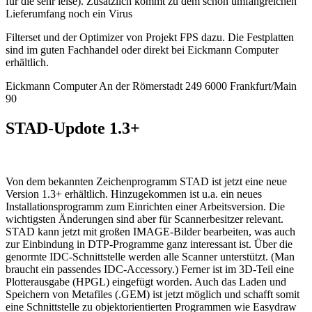
für die sehr leise). Zusätzlich kommt zu dem schon umfangreichen
Lieferumfang noch ein Virus
Filterset und der Optimizer von Projekt FPS dazu. Die Festplatten
sind im guten Fachhandel oder direkt bei Eickmann Computer
erhältlich.
Eickmann Computer An der Römerstadt 249 6000 Frankfurt/Main
90
STAD-Updote 1.3+
Von dem bekannten Zeichenprogramm STAD ist jetzt eine neue
Version 1.3+ erhältlich. Hinzugekommen ist u.a. ein neues
Installationsprogramm zum Einrichten einer Arbeitsversion. Die
wichtigsten Änderungen sind aber für Scannerbesitzer relevant.
STAD kann jetzt mit großen IMAGE-Bilder bearbeiten, was auch
zur Einbindung in DTP-Programme ganz interessant ist. Über die
genormte IDC-Schnittstelle werden alle Scanner unterstützt. (Man
braucht ein passendes IDC-Accessory.) Ferner ist im 3D-Teil eine
Plotterausgabe (HPGL) eingefügt worden. Auch das Laden und
Speichern von Metafiles (.GEM) ist jetzt möglich und schafft somit
eine Schnittstelle zu objektorientierten Programmen wie Easydraw