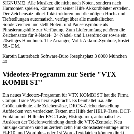
SIGNUM!2. Alle Musiker, die nicht nach Noten, sondern nach
Harmonien spielen, können mit seiner Hilfe Akkordblätter erstellen.
Der Zeichensatz bildet Taktstrukturen und die nötigen Hoch- und
Tiefstellungen automatisch. verfügt über alle musikalischen
Sonderzeichen und stellt Noten- und Pausensymbole als
Phrasierungshilfe zur Verfügung. Zum Lieferumfang gehören die
Zeichensätze für 9-Nadel-, 24-Nadel- und Laserdrucker sowie ein
20seitiges Handbuch. The Arranger, Vol.l: Akkord-Symbole, kostet
58,- DM.
Karotin Lauterbach Software-Büro Josephsplatz 3 8000 München
40
Videotex-Programm zur Serie "VTX
KOMBI ST"
Ein neues Videotex-Programm für VTX KOMBI ST hat die Firma
Compu-Trade Wyss herausgebracht. Es beinhaltet u.a. alle
Größenattribute. alle Zeichensätze, DRCS-Zeichendarstellung,
Aufdecken von verdeckten Texten mit Hilfe der HELP-Taste, DCT-
Funktion mit Hilfe der ESC-Taste, Histogramm, automatisches
Auslösen der Telefonverbindung durch die VTX-Zentrale. Neu
hinzugekommen sind außerdem zehn Funktionstasteneinträge unter
Fl-F10, und Wordplus- oder 1st Word-Textdateien können direkt