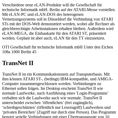
Verschiedene neue eLAN-Produkte will die Gesellschaft für
technische Informatik mbH. Berlin auf der ATARI-Messe vorstellen.
Mit eLAN-PC und eLAN-DOS des heterogenen
Vernetzungssystems soll in Düsseldorf die Verbindung von ATARI
STs mit der DOS-Welt demonstriert werden, wobei alle Rechner als
gleichberechtigte Arbeitsstationen erhalten bleiben. Außerdem wird
eLAN-MEGA, die Einbaukarte für den ATARI ST, präsentiert
werden. Geplant ist aber auch, eLAN für den TT einzusetzen.
OTI Gesellschaft für technische Informatik mbH Unter den Eichen
108a 1000 Berlin 45
TransNet II
TransNet II ist ein Kommunikationsnetz auf Transputerbasis. Mit
ihm können ATARI ST-, (bedingt) IBM-kompatible, und AMIGA-
Computer zusammengeschlossen werden. Verbindungen zu
Ethernet sollen folgen. Im Desktop erscheint TransNet II wie
normale Laufwerke, nach Ausführung eines 'Login-Programms’
verhalten sich die Laufwerke auch wie normale. TransNet II
unterscheidet zwischen ‘öffentlichen’ (frei zugänglich),
‘schreibgeschützten’ (öffentlich nur Lesezugriff) Laufwerken und
‘privaten Bereichen’ (Zugriff nur durch eine Person). Das Programm
benutzt serielle Verbindungen mit einer Übertragungsrate von 10