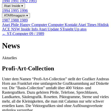
1990
1991
1992
1993
Atari Inside
▾
1994
1995
1996
ATARImagazin
▾
1987
1988
1989
Atari Phile
Happy Computer
Computer Kontakt
Atari Times
Hitdisk
ACE NSW Inside Info
Atari Update
STraight Up
atos
← ST-Computer 09 / 1989
News
Aktuelles
Profi-Art-Collection
Unter dem Namen “Profi-Art-Collection” stellt der Grafiker Andreas
Horn aus Frankfurt eine umfangreiche Grafiksammlung auf Diskette
vor. Die "Basis-Collection” umfaßt über 400 Vektor- und
Rastergrafiken. Dazu gehören Pfeile, Telefone, Sprechblasen,
Landkarten, Säulengrafik. Rosetten. Piktogramme, Sterne und vieles
mehr, all die Kleinigkeiten, die man mit Calamus nur sehr schwer
erstellen kann. Die Vektorgrafiken sind ohne Auflösungsverluste
stufenlos verzerrbar.