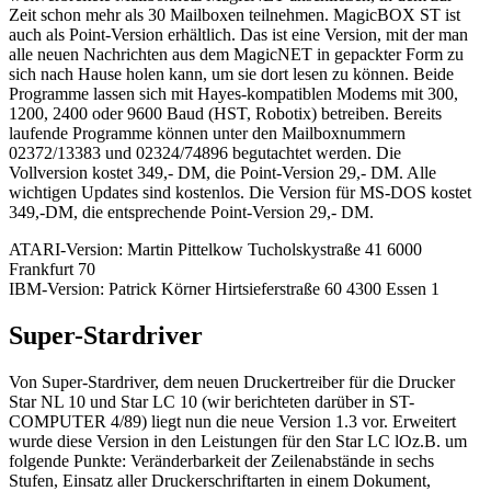
Zeit schon mehr als 30 Mailboxen teilnehmen. MagicBOX ST ist
auch als Point-Version erhältlich. Das ist eine Version, mit der man
alle neuen Nachrichten aus dem MagicNET in gepackter Form zu
sich nach Hause holen kann, um sie dort lesen zu können. Beide
Programme lassen sich mit Hayes-kompatiblen Modems mit 300,
1200, 2400 oder 9600 Baud (HST, Robotix) betreiben. Bereits
laufende Programme können unter den Mailboxnummern
02372/13383 und 02324/74896 begutachtet werden. Die
Vollversion kostet 349,- DM, die Point-Version 29,- DM. Alle
wichtigen Updates sind kostenlos. Die Version für MS-DOS kostet
349,-DM, die entsprechende Point-Version 29,- DM.
ATARI-Version: Martin Pittelkow Tucholskystraße 41 6000
Frankfurt 70
IBM-Version: Patrick Körner Hirtsieferstraße 60 4300 Essen 1
Super-Stardriver
Von Super-Stardriver, dem neuen Druckertreiber für die Drucker
Star NL 10 und Star LC 10 (wir berichteten darüber in ST-
COMPUTER 4/89) liegt nun die neue Version 1.3 vor. Erweitert
wurde diese Version in den Leistungen für den Star LC lOz.B. um
folgende Punkte: Veränderbarkeit der Zeilenabstände in sechs
Stufen, Einsatz aller Druckerschriftarten in einem Dokument,