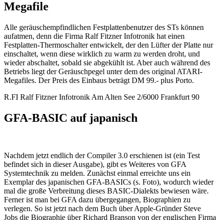
Megafile
Alle geräuschempfindlichen Festplattenbenutzer des STs können
aufatmen, denn die Firma Ralf Fitzner Infotronik hat einen
Festplatten-Thermoschalter entwickelt, der den Lüfter der Platte nur
einschaltet, wenn diese wirklich zu warm zu werden droht, und
wieder abschaltet, sobald sie abgekühlt ist. Aber auch während des
Betriebs liegt der Geräuschpegel unter dem des original ATARI-
Megafiles. Der Preis des Einbaus beträgt DM 99.- plus Porto.
R.FI Ralf Fitzner Infotronik Am Alten See 2/6000 Frankfurt 90
GFA-BASIC auf japanisch
Nachdem jetzt endlich der Compiler 3.0 erschienen ist (ein Test
befindet sich in dieser Ausgabe), gibt es Weiteres von GFA
Systemtechnik zu melden. Zunächst einmal erreichte uns ein
Exemplar des japanischen GFA-BASICs (s. Foto), wodurch wieder
mal die große Verbreitung dieses BASIC-Dialekts bewiesen wäre.
Ferner ist man bei GFA dazu übergegangen, Biographien zu
verlegen. So ist jetzt nach dem Buch über Apple-Gründer Steve
Jobs die Biographie über Richard Branson von der englischen Firma