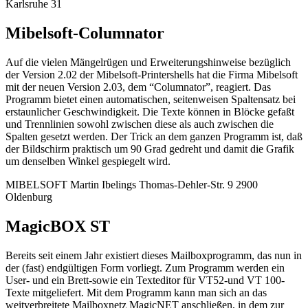
Karlsruhe 31
Mibelsoft-Columnator
Auf die vielen Mängelrügen und Erweiterungshinweise bezüglich
der Version 2.02 der Mibelsoft-Printershells hat die Firma Mibelsoft
mit der neuen Version 2.03, dem “Columnator”, reagiert. Das
Programm bietet einen automatischen, seitenweisen Spaltensatz bei
erstaunlicher Geschwindigkeit. Die Texte können in Blöcke gefaßt
und Trennlinien sowohl zwischen diese als auch zwischen die
Spalten gesetzt werden. Der Trick an dem ganzen Programm ist, daß
der Bildschirm praktisch um 90 Grad gedreht und damit die Grafik
um denselben Winkel gespiegelt wird.
MIBELSOFT Martin Ibelings Thomas-Dehler-Str. 9 2900
Oldenburg
MagicBOX ST
Bereits seit einem Jahr existiert dieses Mailboxprogramm, das nun in
der (fast) endgültigen Form vorliegt. Zum Programm werden ein
User- und ein Brett-sowie ein Texteditor für VT52-und VT 100-
Texte mitgeliefert. Mit dem Programm kann man sich an das
weitverbreitete Mailboxnetz MagicNET anschließen, in dem zur