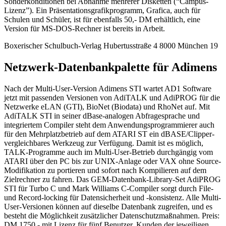
Sonderkonditionen bei Abnahme mehrerer Disketten (“Campus-
Lizenz”). Ein Präsentationsgrafikprogramm, Grafica, auch für
Schulen und Schüler, ist für ebenfalls 50,- DM erhältlich, eine
Version für MS-DOS-Rechner ist bereits in Arbeit.
Boxerischer Schulbuch-Verlag Hubertusstraße 4 8000 München 19
Netzwerk-Datenbankpalette für Adimens
Nach der Multi-User-Version Adimens STI wartet AD1 Software
jetzt mit passenden Versionen von AdiTALK und AdiPROG für die
Netzwerke eLAN (GTI), BioNet (Biodata) und RhoNet auf. Mit
AdiTALK STI in seiner dBase-analogen Abfragesprache und
integriertem Compiler steht dem Anwendungsprogrammierer auch
für den Mehrplatzbetrieb auf dem ATARI ST ein dBASE/Clipper-
vergleichbares Werkzeug zur Verfügung. Damit ist es möglich,
TALK-Programme auch im Multi-User-Betrieb durchgängig vom
ATARI über den PC bis zur UNIX-Anlage oder VAX ohne Source-
Modifikation zu portieren und sofort nach Kompilieren auf dem
Zielrechner zu fahren. Das GEM-Datenbank-Library-Set AdiPROG
STI für Turbo C und Mark Williams C-Compiler sorgt durch File-
und Record-locking für Datensicherheit und -konsistenz. Alle Multi-
User-Versionen können auf dieselbe Datenbank zugreifen, und es
besteht die Möglichkeit zusätzlicher Datenschutzmaßnahmen. Preis:
DM 1750.- mit Lizenz für fünf Benutzer. Kunden der jeweiligen