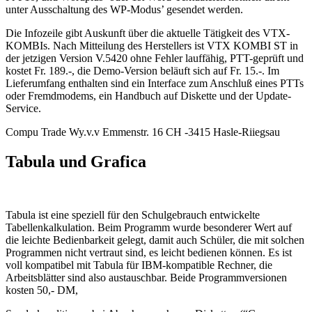
unter Ausschaltung des WP-Modus’ gesendet werden.
Die Infozeile gibt Auskunft über die aktuelle Tätigkeit des VTX-
KOMBIs. Nach Mitteilung des Herstellers ist VTX KOMBI ST in
der jetzigen Version V.5420 ohne Fehler lauffähig, PTT-geprüft und
kostet Fr. 189.-, die Demo-Version beläuft sich auf Fr. 15.-. Im
Lieferumfang enthalten sind ein Interface zum Anschluß eines PTTs
oder Fremdmodems, ein Handbuch auf Diskette und der Update-
Service.
Compu Trade Wy.v.v Emmenstr. 16 CH -3415 Hasle-Riiegsau
Tabula und Grafica
Tabula ist eine speziell für den Schulgebrauch entwickelte
Tabellenkalkulation. Beim Programm wurde besonderer Wert auf
die leichte Bedienbarkeit gelegt, damit auch Schüler, die mit solchen
Programmen nicht vertraut sind, es leicht bedienen können. Es ist
voll kompatibel mit Tabula für IBM-kompatible Rechner, die
Arbeitsblätter sind also austauschbar. Beide Programmversionen
kosten 50,- DM,