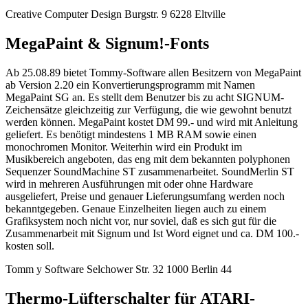
Creative Computer Design Burgstr. 9 6228 Eltville
MegaPaint & Signum!-Fonts
Ab 25.08.89 bietet Tommy-Software allen Besitzern von MegaPaint
ab Version 2.20 ein Konvertierungsprogramm mit Namen
MegaPaint SG an. Es stellt dem Benutzer bis zu acht SIGNUM-
Zeichensätze gleichzeitig zur Verfügung, die wie gewohnt benutzt
werden können. MegaPaint kostet DM 99.- und wird mit Anleitung
geliefert. Es benötigt mindestens 1 MB RAM sowie einen
monochromen Monitor. Weiterhin wird ein Produkt im
Musikbereich angeboten, das eng mit dem bekannten polyphonen
Sequenzer SoundMachine ST zusammenarbeitet. SoundMerlin ST
wird in mehreren Ausführungen mit oder ohne Hardware
ausgeliefert, Preise und genauer Lieferungsumfang werden noch
bekanntgegeben. Genaue Einzelheiten liegen auch zu einem
Grafiksystem noch nicht vor, nur soviel, daß es sich gut für die
Zusammenarbeit mit Signum und Ist Word eignet und ca. DM 100.-
kosten soll.
Tomm y Software Selchower Str. 32 1000 Berlin 44
Thermo-Lüfterschalter für ATARI-