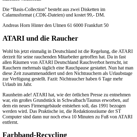
Die “Basis-Collection” besteht aus zwei Disketten im
Calamusformat (.CDK-Dateien) und kostet 99,- DM.
Andreas Horn Hinter den Ulmen 61 6000 Frankfurt 50
ATARI und die Raucher
Wohl bis jetzt einmalig in Deutschland ist die Regelung, die ATARI
derzeit für seine rauchenden Mitarbeiter getroffen hat. Da in fast
allen Räumen von ATARI Deutschland Rauchverbot herrscht, ist
Rauchern mehrmals täglich eine Rauchpause gestattet. Nun hat man
diese Zeit zusammenaddiert und den Nichtrauchern als Urlaubstage
zur Verfügung gestellt. Fazit: Nichtraucher haben 6 Tage mehr
Urlaub im Jahr.
Raunheim ade! ATARI hat, wie der örtlichen Presse zu entnehmen
war, ein großes Grundstück in Schwalbach/Taunus erworben, auf
dem ein neues Firmengebäude entstehen soll, das 1991 bezogen
werden wird. Das Praktische ist, die Redaktionsräume der ST
Computer sind dann nur noch etwa 10 Minuten zu Fuß von ATARI
entfernt.
Farbband-Recycling