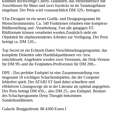
kommen hochwertige Cherry-Tastaturen, das Steuerinterface mit
Anschlüssen für Maus und zwei Joysticks ist im Tastaturgehäuse
eingebaut. Der Preis wird voraussichtlich DM 329,- betragen.
STar-Designer ist ein neues Grafik- und Designprogramm für
Monochrommonitor. Ca. 540 Funktionen erlauben eine komplexe
Bildherstellung und -Verarbeitung. Fast alle gängigen ST-
Bildformate können verarbeitet werden.Zusätzlich steht ein
Objektteil für objektorientiertes Arbeiten zur Verfügung. Der Preis
beträgt ca. DM 120,-.
Top Secret ist ein Echtzeit-Daten Verschlüsselungsprogramm. das
komplette Disketten oder Harddiskpartitionen ver- bzw.
entschlüsselt. Angeboten werden zwei Versionen, die Disk-Version
für DM 99,-und die Festplatten-Profiversion für DM 200,-.
DPE - Das perfekte Endspiel ist eine Zusammenstellung von
insgesamt 18 wichtigen Schachendspielen, die der Computer
fehlerfrei spielt. Der ATARI ST fand dabei schnellere und
effektivere Lösungswege als in der Literatur als optimal angegeben.
Der Preis beträgt DM 450,-, also DM 25,- pro Endspiel. Besitzer
des Schachprogramms Deep Thought bekommen
Sonderkonditionen.
Galactic Burggrafenstr. 88 4300 Essen I