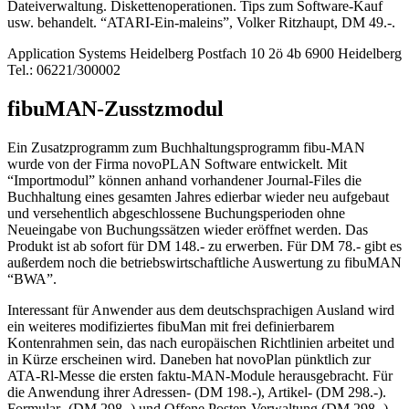
Dateiverwaltung. Diskettenoperationen. Tips zum Software-Kauf
usw. behandelt. “ATARI-Ein-maleins”, Volker Ritzhaupt, DM 49.-.
Application Systems Heidelberg Postfach 10 2ö 4b 6900 Heidelberg
Tel.: 06221/300002
fibuMAN-Zusstzmodul
Ein Zusatzprogramm zum Buchhaltungsprogramm fibu-MAN
wurde von der Firma novoPLAN Software entwickelt. Mit
“Importmodul” können anhand vorhandener Journal-Files die
Buchhaltung eines gesamten Jahres edierbar wieder neu aufgebaut
und versehentlich abgeschlossene Buchungsperioden ohne
Neueingabe von Buchungssätzen wieder eröffnet werden. Das
Produkt ist ab sofort für DM 148.- zu erwerben. Für DM 78.- gibt es
außerdem noch die betriebswirtschaftliche Auswertung zu fibuMAN
“BWA”.
Interessant für Anwender aus dem deutschsprachigen Ausland wird
ein weiteres modifiziertes fibuMan mit frei definierbarem
Kontenrahmen sein, das nach europäischen Richtlinien arbeitet und
in Kürze erscheinen wird. Daneben hat novoPlan pünktlich zur
ATA-Rl-Messe die ersten faktu-MAN-Module herausgebracht. Für
die Anwendung ihrer Adressen- (DM 198.-), Artikel- (DM 298.-).
Formular- (DM 298.-) und Offene Posten-Verwaltung (DM 298.-)