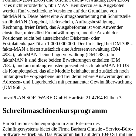
ist es nicht erforderlich, fibu-MAN-Benutzerzu sein. Angeboten
werden fünf verschiedene Versionen auf der Grundlage von
faktMAN n. Diese bietet eine Auftragsbearbeitung mit Schnittstelle
zu fibuMAN (Angebot, Lieferschein, Auftragsbestätigung,
Rechnung, freier Brief), das Ausgabeformat ist vom Anwender
einstellbar, unterstützt Fremdwährungen, und die Anzahl der
Positionen reicht bei ausreichender Disketten- oder
Festplattenkapazität an 1.000.000.000. Der Preis liegt bei DM 398.-.
faktu-MAN a bietet zusätzlich eine Adressenverwaltung (DM
498.-), faktuMAN 1 eine Lagerverwaltung (DM 598.-). In
faktuMAN k sind diese beiden Erweiterungen enthalten (DM
768.-), und am umfangreichsten präsentiert sich faktuMAN PLUS
als Komplettpaket. das alle Module beinhaltet und zusätzlich noch
umfangreiche vorgegebene und frei definierbare Auswertungen im
Adressen- und Lagerbereich mit permanenter Gewinnüberwachung
(DM 968.-).
novoPLAN SOFTWARE GmbH Hardtstr. 21 47R4 Riithen 3
Schreibmaschinenkursprogramm
Ein Schreibmaschinenprogramm zum Erlernen des
Zehnfingersystems bietet die Firma Barbara Christie - Service-Büro-
Software-Vertrieb an. Das Programm läuft auf dem 1040 ST mit und