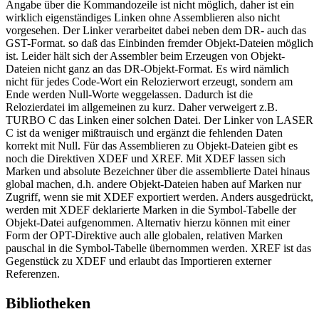
Angabe über die Kommandozeile ist nicht möglich, daher ist ein
wirklich eigenständiges Linken ohne Assemblieren also nicht
vorgesehen. Der Linker verarbeitet dabei neben dem DR- auch das
GST-Format. so daß das Einbinden fremder Objekt-Dateien möglich
ist. Leider hält sich der Assembler beim Erzeugen von Objekt-
Dateien nicht ganz an das DR-Objekt-Format. Es wird nämlich
nicht für jedes Code-Wort ein Relozierwort erzeugt, sondern am
Ende werden Null-Worte weggelassen. Dadurch ist die
Relozierdatei im allgemeinen zu kurz. Daher verweigert z.B.
TURBO C das Linken einer solchen Datei. Der Linker von LASER
C ist da weniger mißtrauisch und ergänzt die fehlenden Daten
korrekt mit Null. Für das Assemblieren zu Objekt-Dateien gibt es
noch die Direktiven XDEF und XREF. Mit XDEF lassen sich
Marken und absolute Bezeichner über die assemblierte Datei hinaus
global machen, d.h. andere Objekt-Dateien haben auf Marken nur
Zugriff, wenn sie mit XDEF exportiert werden. Anders ausgedrückt,
werden mit XDEF deklarierte Marken in die Symbol-Tabelle der
Objekt-Datei aufgenommen. Alternativ hierzu können mit einer
Form der OPT-Direktive auch alle globalen, relativen Marken
pauschal in die Symbol-Tabelle übernommen werden. XREF ist das
Gegenstück zu XDEF und erlaubt das Importieren externer
Referenzen.
Bibliotheken