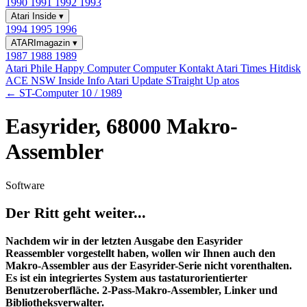
1990
1991
1992
1993
Atari Inside
▾
1994
1995
1996
ATARImagazin
▾
1987
1988
1989
Atari Phile
Happy Computer
Computer Kontakt
Atari Times
Hitdisk
ACE NSW Inside Info
Atari Update
STraight Up
atos
← ST-Computer 10 / 1989
Easyrider, 68000 Makro-
Assembler
Software
Der Ritt geht weiter...
Nachdem wir in der letzten Ausgabe den Easyrider
Reassembler vorgestellt haben, wollen wir Ihnen auch den
Makro-Assembler aus der Easyrider-Serie nicht vorenthalten.
Es ist ein integriertes System aus tastaturorientierter
Benutzeroberfläche. 2-Pass-Makro-Assembler, Linker und
Bibliotheksverwalter.