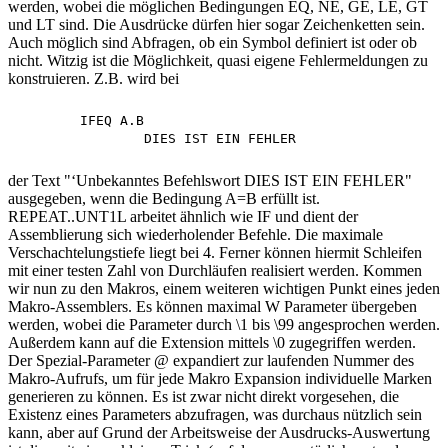
werden, wobei die möglichen Bedingungen EQ, NE, GE, LE, GT
und LT sind. Die Ausdrücke dürfen hier sogar Zeichenketten sein.
Auch möglich sind Abfragen, ob ein Symbol definiert ist oder ob
nicht. Witzig ist die Möglichkeit, quasi eigene Fehlermeldungen zu
konstruieren. Z.B. wird bei
	IFEQ A.B

der Text "‘Unbekanntes Befehlswort DIES IST EIN FEHLER"
ausgegeben, wenn die Bedingung A=B erfüllt ist.
REPEAT..UNT1L arbeitet ähnlich wie IF und dient der
Assemblierung sich wiederholender Befehle. Die maximale
Verschachtelungstiefe liegt bei 4. Ferner können hiermit Schleifen
mit einer testen Zahl von Durchläufen realisiert werden. Kommen
wir nun zu den Makros, einem weiteren wichtigen Punkt eines jeden
Makro-Assemblers. Es können maximal W Parameter übergeben
werden, wobei die Parameter durch \1 bis \99 angesprochen werden.
Außerdem kann auf die Extension mittels \0 zugegriffen werden.
Der Spezial-Parameter @ expandiert zur laufenden Nummer des
Makro-Aufrufs, um für jede Makro Expansion individuelle Marken
generieren zu können. Es ist zwar nicht direkt vorgesehen, die
Existenz eines Parameters abzufragen, was durchaus nützlich sein
kann, aber auf Grund der Arbeitsweise der Ausdrucks-Auswertung