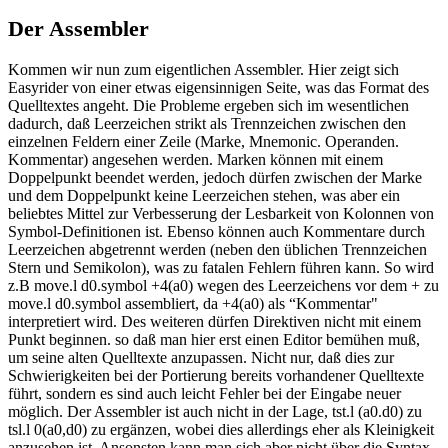
Der Assembler
Kommen wir nun zum eigentlichen Assembler. Hier zeigt sich
Easyrider von einer etwas eigensinnigen Seite, was das Format des
Quelltextes angeht. Die Probleme ergeben sich im wesentlichen
dadurch, daß Leerzeichen strikt als Trennzeichen zwischen den
einzelnen Feldern einer Zeile (Marke, Mnemonic. Operanden.
Kommentar) angesehen werden. Marken können mit einem
Doppelpunkt beendet werden, jedoch dürfen zwischen der Marke
und dem Doppelpunkt keine Leerzeichen stehen, was aber ein
beliebtes Mittel zur Verbesserung der Lesbarkeit von Kolonnen von
Symbol-Definitionen ist. Ebenso können auch Kommentare durch
Leerzeichen abgetrennt werden (neben den üblichen Trennzeichen
Stern und Semikolon), was zu fatalen Fehlern führen kann. So wird
z.B move.l d0.symbol +4(a0) wegen des Leerzeichens vor dem + zu
move.l d0.symbol assembliert, da +4(a0) als “Kommentar"
interpretiert wird. Des weiteren dürfen Direktiven nicht mit einem
Punkt beginnen. so daß man hier erst einen Editor bemühen muß,
um seine alten Quelltexte anzupassen. Nicht nur, daß dies zur
Schwierigkeiten bei der Portierung bereits vorhandener Quelltexte
führt, sondern es sind auch leicht Fehler bei der Eingabe neuer
möglich. Der Assembler ist auch nicht in der Lage, tst.l (a0.d0) zu
tsl.l 0(a0,d0) zu ergänzen, wobei dies allerdings eher als Kleinigkeit
anzusehen ist. Ansonsten kann man sich aber nicht über die Syntax