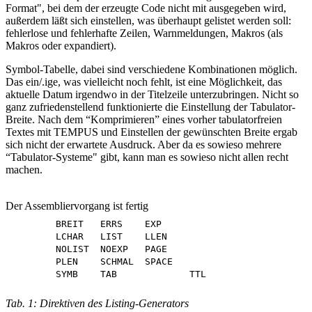
Format", bei dem der erzeugte Code nicht mit ausgegeben wird,
außerdem läßt sich einstellen, was überhaupt gelistet werden soll:
fehlerlose und fehlerhafte Zeilen, Warnmeldungen, Makros (als
Makros oder expandiert).
Symbol-Tabelle, dabei sind verschiedene Kombinationen möglich.
Das ein/.ige, was vielleicht noch fehlt, ist eine Möglichkeit, das
aktuelle Datum irgendwo in der Titelzeile unterzubringen. Nicht so
ganz zufriedenstellend funktionierte die Einstellung der Tabulator-
Breite. Nach dem “Komprimieren” eines vorher tabulatorfreien
Textes mit TEMPUS und Einstellen der gewünschten Breite ergab
sich nicht der erwartete Ausdruck. Aber da es sowieso mehrere
“Tabulator-Systeme" gibt, kann man es sowieso nicht allen recht
machen.
Der Assembliervorgang ist fertig
	BREIT	ERRS	EXP

	LCHAR	LIST	LLEN

	NOLIST	NOEXP	PAGE

	PLEN	SCHMAL	SPACE

Tab. 1: Direktiven des Listing-Generators