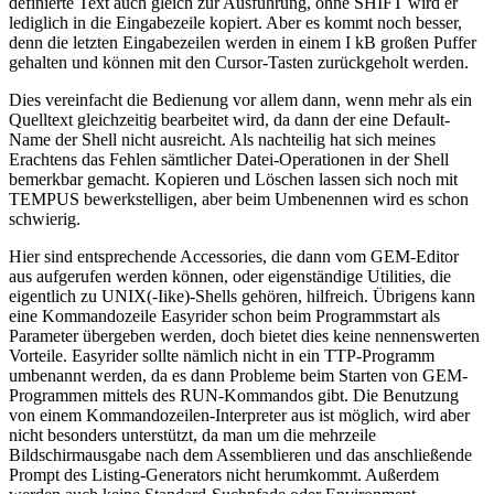
definierte Text auch gleich zur Ausführung, ohne SHIFT wird er
lediglich in die Eingabezeile kopiert. Aber es kommt noch besser,
denn die letzten Eingabezeilen werden in einem I kB großen Puffer
gehalten und können mit den Cursor-Tasten zurückgeholt werden.
Dies vereinfacht die Bedienung vor allem dann, wenn mehr als ein
Quelltext gleichzeitig bearbeitet wird, da dann der eine Default-
Name der Shell nicht ausreicht. Als nachteilig hat sich meines
Erachtens das Fehlen sämtlicher Datei-Operationen in der Shell
bemerkbar gemacht. Kopieren und Löschen lassen sich noch mit
TEMPUS bewerkstelligen, aber beim Umbenennen wird es schon
schwierig.
Hier sind entsprechende Accessories, die dann vom GEM-Editor
aus aufgerufen werden können, oder eigenständige Utilities, die
eigentlich zu UNIX(-Iike)-Shells gehören, hilfreich. Übrigens kann
eine Kommandozeile Easyrider schon beim Programmstart als
Parameter übergeben werden, doch bietet dies keine nennenswerten
Vorteile. Easyrider sollte nämlich nicht in ein TTP-Programm
umbenannt werden, da es dann Probleme beim Starten von GEM-
Programmen mittels des RUN-Kommandos gibt. Die Benutzung
von einem Kommandozeilen-Interpreter aus ist möglich, wird aber
nicht besonders unterstützt, da man um die mehrzeile
Bildschirmausgabe nach dem Assemblieren und das anschließende
Prompt des Listing-Generators nicht herumkommt. Außerdem