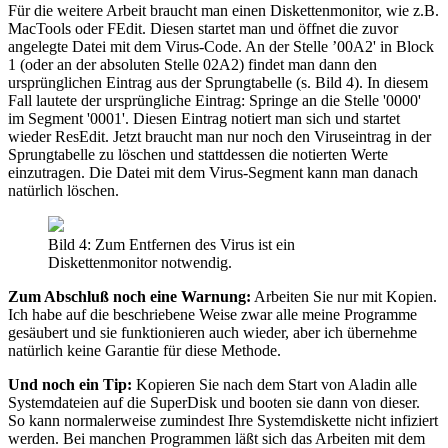
Für die weitere Arbeit braucht man einen Diskettenmonitor, wie z.B.
MacTools oder FEdit. Diesen startet man und öffnet die zuvor
angelegte Datei mit dem Virus-Code. An der Stelle ’00A2' in Block
1 (oder an der absoluten Stelle 02A2) findet man dann den
ursprünglichen Eintrag aus der Sprungtabelle (s. Bild 4). In diesem
Fall lautete der ursprüngliche Eintrag: Springe an die Stelle '0000'
im Segment '0001'. Diesen Eintrag notiert man sich und startet
wieder ResEdit. Jetzt braucht man nur noch den Viruseintrag in der
Sprungtabelle zu löschen und stattdessen die notierten Werte
einzutragen. Die Datei mit dem Virus-Segment kann man danach
natürlich löschen.
Bild 4: Zum Entfernen des Virus ist ein
Diskettenmonitor notwendig.
Zum Abschluß noch eine Warnung:
Arbeiten Sie nur mit Kopien.
Ich habe auf die beschriebene Weise zwar alle meine Programme
gesäubert und sie funktionieren auch wieder, aber ich übernehme
natürlich keine Garantie für diese Methode.
Und noch ein Tip:
Kopieren Sie nach dem Start von Aladin alle
Systemdateien auf die SuperDisk und booten sie dann von dieser.
So kann normalerweise zumindest Ihre Systemdiskette nicht infiziert
werden. Bei manchen Programmen läßt sich das Arbeiten mit dem