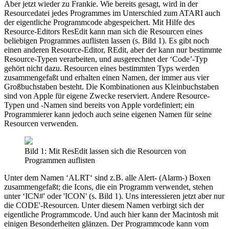
Aber jetzt wieder zu Frankie. Wie bereits gesagt, wird in der
Resourcedatei jedes Programmes im Unterschied zum ATARI auch
der eigentliche Programmcode abgespeichert. Mit Hilfe des
Resource-Editors ResEdit kann man sich die Resourcen eines
beliebigen Programmes auflisten lassen (s. Bild 1). Es gibt noch
einen anderen Resource-Editor, REdit, aber der kann nur bestimmte
Resource-Typen verarbeiten, und ausgerechnet der ‘Code’-Typ
gehört nicht dazu. Resourcen eines bestimmten Typs werden
zusammengefaßt und erhalten einen Namen, der immer aus vier
Großbuchstaben besteht. Die Kombinationen aus Kleinbuchstaben
sind von Apple für eigene Zwecke reserviert. Andere Resource-
Typen und -Namen sind bereits von Apple vordefiniert; ein
Programmierer kann jedoch auch seine eigenen Namen für seine
Resourcen verwenden.
Bild 1: Mit ResEdit lassen sich die Resourcen von
Programmen auflisten
Unter dem Namen ‘ALRT‘ sind z.B. alle Alert- (Alarm-) Boxen
zusammengefaßt; die Icons, die ein Programm verwendet, stehen
unter ‘ICN#' oder 'ICON' (s. Bild 1). Uns interessieren jetzt aber nur
die CODE'-Resourcen. Unter diesem Namen verbirgt sich der
eigentliche Programmcode. Und auch hier kann der Macintosh mit
einigen Besonderheiten glänzen. Der Programmcode kann vom