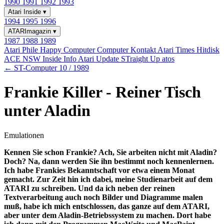
1990
1991
1992
1993
Atari Inside
▾
1994
1995
1996
ATARImagazin
▾
1987
1988
1989
Atari Phile
Happy Computer
Computer Kontakt
Atari Times
Hitdisk
ACE NSW Inside Info
Atari Update
STraight Up
atos
← ST-Computer 10 / 1989
Frankie Killer - Reiner Tisch
unter Aladin
Emulationen
Kennen Sie schon Frankie? Ach, Sie arbeiten nicht mit Aladin?
Doch? Na, dann werden Sie ihn bestimmt noch kennenlernen.
Ich habe Frankies Bekanntschaft vor etwa einem Monat
gemacht. Zur Zeit hin ich dabei, meine Studienarbeit auf dem
ATARI zu schreiben. Und da ich neben der reinen
Textverarbeitung auch noch Bilder und Diagramme malen
muß, habe ich mich entschlossen, das ganze auf dem ATARI,
aber unter dem Aladin-Betriebssystem zu machen. Dort habe