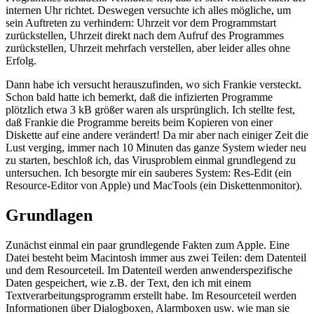
internen Uhr richtet. Deswegen versuchte ich alles mögliche, um
sein Auftreten zu verhindern: Uhrzeit vor dem Programmstart
zurückstellen, Uhrzeit direkt nach dem Aufruf des Programmes
zurückstellen, Uhrzeit mehrfach verstellen, aber leider alles ohne
Erfolg.
Dann habe ich versucht herauszufinden, wo sich Frankie versteckt.
Schon bald hatte ich bemerkt, daß die infizierten Programme
plötzlich etwa 3 kB größer waren als ursprünglich. Ich stellte fest,
daß Frankie die Programme bereits beim Kopieren von einer
Diskette auf eine andere verändert! Da mir aber nach einiger Zeit die
Lust verging, immer nach 10 Minuten das ganze System wieder neu
zu starten, beschloß ich, das Virusproblem einmal grundlegend zu
untersuchen. Ich besorgte mir ein sauberes System: Res-Edit (ein
Resource-Editor von Apple) und MacTools (ein Diskettenmonitor).
Grundlagen
Zunächst einmal ein paar grundlegende Fakten zum Apple. Eine
Datei besteht beim Macintosh immer aus zwei Teilen: dem Datenteil
und dem Resourceteil. Im Datenteil werden anwenderspezifische
Daten gespeichert, wie z.B. der Text, den ich mit einem
Textverarbeitungsprogramm erstellt habe. Im Resourceteil werden
Informationen über Dialogboxen, Alarmboxen usw. wie man sie