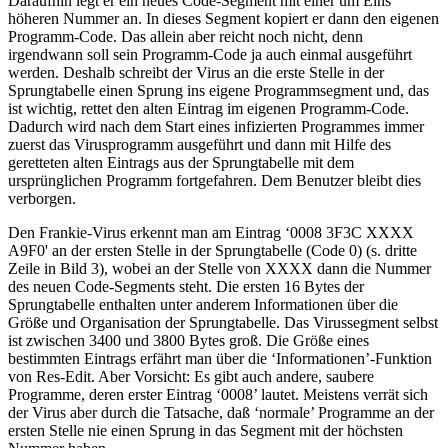
Daraufhin legt er ein neues Code-Segment mit einer um Eins
höheren Nummer an. In dieses Segment kopiert er dann den eigenen
Programm-Code. Das allein aber reicht noch nicht, denn
irgendwann soll sein Programm-Code ja auch einmal ausgeführt
werden. Deshalb schreibt der Virus an die erste Stelle in der
Sprungtabelle einen Sprung ins eigene Programmsegment und, das
ist wichtig, rettet den alten Eintrag im eigenen Programm-Code.
Dadurch wird nach dem Start eines infizierten Programmes immer
zuerst das Virusprogramm ausgeführt und dann mit Hilfe des
geretteten alten Eintrags aus der Sprungtabelle mit dem
ursprünglichen Programm fortgefahren. Dem Benutzer bleibt dies
verborgen.
Den Frankie-Virus erkennt man am Eintrag ‘0008 3F3C XXXX
A9F0' an der ersten Stelle in der Sprungtabelle (Code 0) (s. dritte
Zeile in Bild 3), wobei an der Stelle von XXXX dann die Nummer
des neuen Code-Segments steht. Die ersten 16 Bytes der
Sprungtabelle enthalten unter anderem Informationen über die
Größe und Organisation der Sprungtabelle. Das Virussegment selbst
ist zwischen 3400 und 3800 Bytes groß. Die Größe eines
bestimmten Eintrags erfährt man über die ‘Informationen’-Funktion
von Res-Edit. Aber Vorsicht: Es gibt auch andere, saubere
Programme, deren erster Eintrag ‘0008’ lautet. Meistens verrät sich
der Virus aber durch die Tatsache, daß ‘normale’ Programme an der
ersten Stelle nie einen Sprung in das Segment mit der höchsten