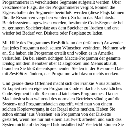
Programmierer in verschiedene Segmente aufgeteilt werden. Über
verschiedene Flags, die der Programmierer vergibt, können die
Eigenschaften der Segmente beeinflußt werden (diese Flags können
für alle Resourcen vergeben werden). So kann das Macintosh-
Betriebssystem angewiesen werden, bestimmte Code-Segmente bei
zu geringem Speicherplatz aus dem Speicher zu löschen und erst
wieder bei Bedarf von Diskette oder Festplatte zu laden.
Mit Hilfe des Programmes ResEdit kann der (erfahrene) Anwender
fast jedes Programm nach seinen Wünschen verändern. Nehmen wir
an, Sie haben ein Programm erstellt und wollen es in Amerika
verkaufen. Da bei einem richtigen Maccie-Programm der gesamte
Dialog mit dem Benutzer über Dialogboxen und Menüs abläuft,
brauchen Sie bloß die entsprechenden Stellen in der Resource-Datei
mit
ResEdit
zu ändern, das Programm wird davon nichts merken.
Und gerade diese Offenheit macht sich der Frankie-Virus zunutze.
Er kopiert seinen eigenen Programm-Code einfach als zusätzliches
Code-Segment in die Resource-Datei eines Programmes. Da der
Macintosh schon während des normalen Betriebes ständig auf die
System- und Programmdateien zugreift, wird man von einem
solchen Kopiervorgang in der Regel nichts merken. Haben Sie
schon einmal ’aus Versehen’ ein Programm von der Diskette
gestartet, wenn Sie nur mit einem Laufwerk arbeiten und auch das
System nicht auf der SuperDisk installiert ist? Vielleicht können Sie