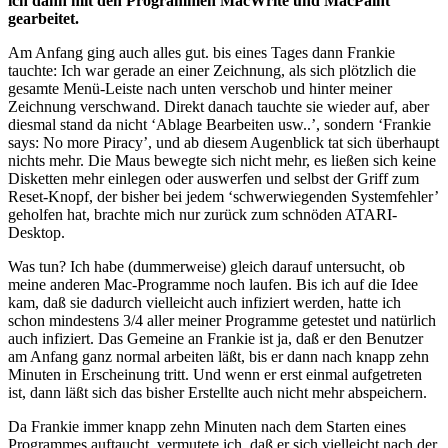
ich dann mit den Programmen MacWrite und MacPaint
gearbeitet.
Am Anfang ging auch alles gut. bis eines Tages dann Frankie
tauchte: Ich war gerade an einer Zeichnung, als sich plötzlich die
gesamte Menü-Leiste nach unten verschob und hinter meiner
Zeichnung verschwand. Direkt danach tauchte sie wieder auf, aber
diesmal stand da nicht ‘Ablage Bearbeiten usw..’, sondern ‘Frankie
says: No more Piracy’, und ab diesem Augenblick tat sich überhaupt
nichts mehr. Die Maus bewegte sich nicht mehr, es ließen sich keine
Disketten mehr einlegen oder auswerfen und selbst der Griff zum
Reset-Knopf, der bisher bei jedem ‘schwerwiegenden Systemfehler’
geholfen hat, brachte mich nur zurück zum schnöden ATARI-
Desktop.
Was tun? Ich habe (dummerweise) gleich darauf untersucht, ob
meine anderen Mac-Programme noch laufen. Bis ich auf die Idee
kam, daß sie dadurch vielleicht auch infiziert werden, hatte ich
schon mindestens 3/4 aller meiner Programme getestet und natürlich
auch infiziert. Das Gemeine an Frankie ist ja, daß er den Benutzer
am Anfang ganz normal arbeiten läßt, bis er dann nach knapp zehn
Minuten in Erscheinung tritt. Und wenn er erst einmal aufgetreten
ist, dann läßt sich das bisher Erstellte auch nicht mehr abspeichern.
Da Frankie immer knapp zehn Minuten nach dem Starten eines
Programmes auftaucht. vermutete ich, daß er sich vielleicht nach der