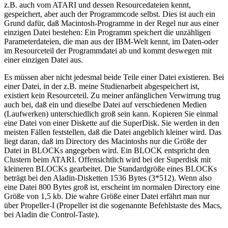
z.B. auch vom ATARI und dessen Resourcedateien kennt,
gespeichert, aber auch der Programmcode selbst. Dies ist auch ein
Grund dafür, daß Macintosh-Programme in der Regel nur aus einer
einzigen Datei bestehen: Ein Programm speichert die unzähligen
Parameterdateien, die man aus der IBM-Welt kennt, im Daten-oder
im Resourceteil der Programmdatei ab und kommt deswegen mit
einer einzigen Datei aus.
Es müssen aber nicht jedesmal beide Teile einer Datei existieren. Bei
einer Datei, in der z.B. meine Studienarbeit abgespeichert ist,
existiert kein Resourceteil. Zu meiner anfänglichen Verwirrung trug
auch bei, daß ein und dieselbe Datei auf verschiedenen Medien
(Laufwerken) unterschiedlich groß sein kann. Kopieren Sie einmal
eine Datei von einer Diskette auf die SuperDisk. Sie werden in den
meisten Fällen feststellen, daß die Datei angeblich kleiner wird. Das
liegt daran, daß im Directory des Macintoshs nur die Größe der
Datei in BLOCKs angegeben wird. Ein BLOCK entspricht den
Clustern beim ATARI. Offensichtlich wird bei der Superdisk mit
kleineren BLOCKs gearbeitet. Die Standardgröße eines BLOCKs
beträgt bei den Aladin-Disketten 1536 Bytes (3*512). Wenn also
eine Datei 800 Bytes groß ist, erscheint im normalen Directory eine
Größe von 1,5 kb. Die wahre Größe einer Datei erfährt man nur
über Propeller-I (Propeller ist die sogenannte Befehlstaste des Macs,
bei Aladin die Control-Taste).