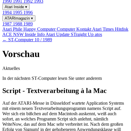
1990
1991
1992
1993
Atari Inside
▾
1994
1995
1996
ATARImagazin
▾
1987
1988
1989
Atari Phile
Happy Computer
Computer Kontakt
Atari Times
Hitdisk
ACE NSW Inside Info
Atari Update
STraight Up
atos
← ST-Computer 10 / 1989
Vorschau
Aktuelles
In der nächsten ST-Computer lesen Sie unter anderem
Script - Textverarbeitung à la Mac
Auf der ATARI-Messe in Düsseldorf wartete Application Systems
mit einem neuen Textverarbeitungsprogramm namens Script auf.
Wer sich ein bißchen auf dem Macintosh auskennt, weiß auch
sofort, an welches Programm Script sich anlehnt, nämlich
WriteNow, das auf dem Mac sehr verbreitet ist. Nach dem großen
Erfolg von Signum! in der gehobeneren Anwendungsklasse will