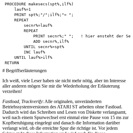
PROCEDURE makesecs(spt%,ilf%)

    lauf%=1

    PRINT spt%;"/";ilf%;"= ";

    REPEAT

        secnr%=lauf%

        REPEAT

            PRINT secnr%;" ";   ! hier ensteht der Sek
            ADD secnr%,ilf%

        UNTIL secnr%>spt%

        INC lauf%

    UNTIL lauf%>ilf%

# Begriffserläuterungen
Ich weiß, viele Leser haben sie nicht mehr nötig, aber im Interesse
aller anderen mögen Sie mir die Wiederholung der Erläuterung
verzeihen!
Fastload, Trackverify
: Alle originalen, unveränderten
Betriebssystemversionen des ATARI ST arbeiten ohne Fastload.
Dadurch wird das Schreiben und Lesen von Diskette verlangsamt,
weil nach einem Spurwechsel erst einmal eine Pause von 15 ms zur
Kopfberuhigung eingelegt und danach die Information darüber
verlangt wird, ob die erreichte Spur die richtige ist. Vor jedem