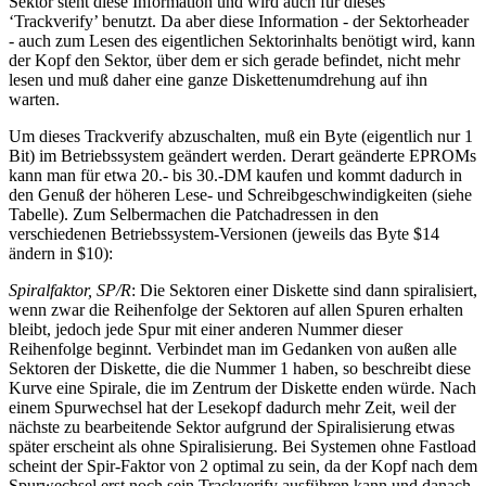
Sektor steht diese Information und wird auch für dieses
‘Trackverify’ benutzt. Da aber diese Information - der Sektorheader
- auch zum Lesen des eigentlichen Sektorinhalts benötigt wird, kann
der Kopf den Sektor, über dem er sich gerade befindet, nicht mehr
lesen und muß daher eine ganze Diskettenumdrehung auf ihn
warten.
Um dieses Trackverify abzuschalten, muß ein Byte (eigentlich nur 1
Bit) im Betriebssystem geändert werden. Derart geänderte EPROMs
kann man für etwa 20.- bis 30.-DM kaufen und kommt dadurch in
den Genuß der höheren Lese- und Schreibgeschwindigkeiten (siehe
Tabelle). Zum Selbermachen die Patchadressen in den
verschiedenen Betriebssystem-Versionen (jeweils das Byte $14
ändern in $10):
Spiralfaktor, SP/R
: Die Sektoren einer Diskette sind dann spiralisiert,
wenn zwar die Reihenfolge der Sektoren auf allen Spuren erhalten
bleibt, jedoch jede Spur mit einer anderen Nummer dieser
Reihenfolge beginnt. Verbindet man im Gedanken von außen alle
Sektoren der Diskette, die die Nummer 1 haben, so beschreibt diese
Kurve eine Spirale, die im Zentrum der Diskette enden würde. Nach
einem Spurwechsel hat der Lesekopf dadurch mehr Zeit, weil der
nächste zu bearbeitende Sektor aufgrund der Spiralisierung etwas
später erscheint als ohne Spiralisierung. Bei Systemen ohne Fastload
scheint der Spir-Faktor von 2 optimal zu sein, da der Kopf nach dem
Spurwechsel erst noch sein Trackverify ausführen kann und danach