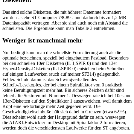
Das sind solche Disketten, die mit höherer Datenrate formatiert
wurden - siehe ST Computer 7/8-89 - und dadurch bis zu 1,2 MB
Datenkapazität vertragen. Aber sie sind auch noch mit Abstand die
schnellsten. Die Ergebnisse kann man Tabelle 3 entnehmen.
Weniger ist manchmal mehr
Nur bedingt kann man die schnellste Formatierung auch als die
optimale bezeichnen, speziell bei eingebautem Fastload. Besonders
bei den schnellen 10er-Disketten (IL 1,SPIR 0) und den 13er-
Hyper-Density-Disketten (IL LSPIR 0) entstehen beim Schreiben
auf einigen Laufwerken (auch auf meiner SF314) gelegentlich
Fehler. Schuld daran ist das Schwingverhalten des
Schreib-/Lesekopfes, der bei einem Spiralfaktor von 0 praktisch
keine Beruhigungszeit mehr hat. Ein sicheres Zeichen dafür sind
fehlerhafte Sektoren mit Nummer 1. Deswegen rate ich bei 10er-und
13er-Disketten auf den Spiralfaktor 1 auszuweichen, weil damit dem
Kopf eine Sektorlänge mehr Zeit gegeben wird. Die
Geschwindigkeitseinbuße hält sich dabei in Grenzen (etwa 6-9%).
Dies scheint wohl auch der Hauptgrund dafür zu sein, weswegen
die ATARI-Entwickler im Desktop mit Spiralfaktor 2 formatieren,
werden doch die verschiedensten Laufwerke für den ST angeboten.