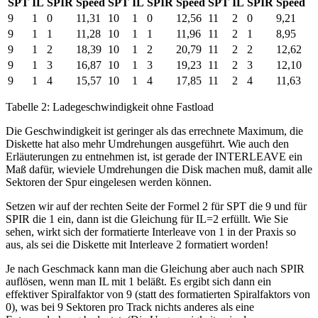
SPT
IL
SPIR
Speed
SPT
IL
SPIR
Speed
SPT
IL
SPIR
Speed
9
1
0
11,31
10
1
0
12,56
11
2
0
9,21
9
1
1
11,28
10
1
1
11,96
11
2
1
8,95
9
1
2
18,39
10
1
2
20,79
11
2
2
12,62
9
1
3
16,87
10
1
3
19,23
11
2
3
12,10
9
1
4
15,57
10
1
4
17,85
11
2
4
11,63
Tabelle 2: Ladegeschwindigkeit ohne Fastload
Die Geschwindigkeit ist geringer als das errechnete Maximum, die
Diskette hat also mehr Umdrehungen ausgeführt. Wie auch den
Erläuterungen zu entnehmen ist, ist gerade der INTERLEAVE ein
Maß dafür, wieviele Umdrehungen die Disk machen muß, damit alle
Sektoren der Spur eingelesen werden können.
Setzen wir auf der rechten Seite der Formel 2 für SPT die 9 und für
SPIR die 1 ein, dann ist die Gleichung für IL=2 erfüllt. Wie Sie
sehen, wirkt sich der formatierte Interleave von 1 in der Praxis so
aus, als sei die Diskette mit Interleave 2 formatiert worden!
Je nach Geschmack kann man die Gleichung aber auch nach SPIR
auflösen, wenn man IL mit 1 beläßt. Es ergibt sich dann ein
effektiver Spiralfaktor von 9 (statt des formatierten Spiralfaktors von
0), was bei 9 Sektoren pro Track nichts anderes als eine