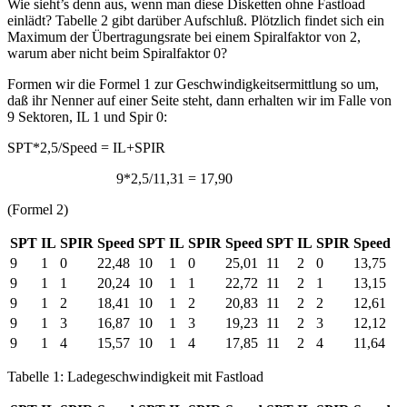
Wie sieht’s denn aus, wenn man diese Disketten ohne Fastload
einlädt? Tabelle 2 gibt darüber Aufschluß. Plötzlich findet sich ein
Maximum der Übertragungsrate bei einem Spiralfaktor von 2,
warum aber nicht beim Spiralfaktor 0?
Formen wir die Formel 1 zur Geschwindigkeitsermittlung so um,
daß ihr Nenner auf einer Seite steht, dann erhalten wir im Falle von
9 Sektoren, IL 1 und Spir 0:
SPT*2,5/Speed = IL+SPIR
9*2,5/11,31 = 17,90
(Formel 2)
SPT
IL
SPIR
Speed
SPT
IL
SPIR
Speed
SPT
IL
SPIR
Speed
9
1
0
22,48
10
1
0
25,01
11
2
0
13,75
9
1
1
20,24
10
1
1
22,72
11
2
1
13,15
9
1
2
18,41
10
1
2
20,83
11
2
2
12,61
9
1
3
16,87
10
1
3
19,23
11
2
3
12,12
9
1
4
15,57
10
1
4
17,85
11
2
4
11,64
Tabelle 1: Ladegeschwindigkeit mit Fastload