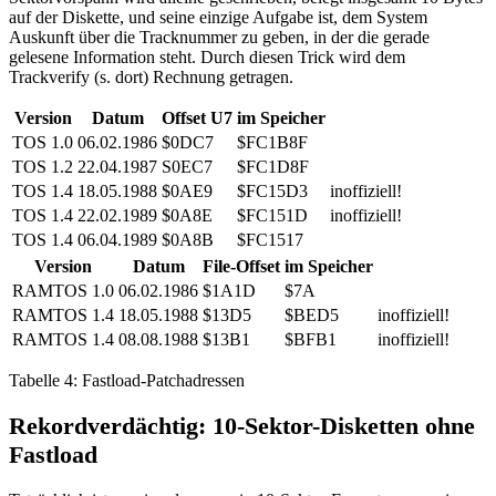
auf der Diskette, und seine einzige Aufgabe ist, dem System
Auskunft über die Tracknummer zu geben, in der die gerade
gelesene Information steht. Durch diesen Trick wird dem
Trackverify (s. dort) Rechnung getragen.
Version
Datum
Offset U7
im Speicher
TOS 1.0
06.02.1986
$0DC7
$FC1B8F
TOS 1.2
22.04.1987
S0EC7
$FC1D8F
TOS 1.4
18.05.1988
$0AE9
$FC15D3
inoffiziell!
TOS 1.4
22.02.1989
$0A8E
$FC151D
inoffiziell!
TOS 1.4
06.04.1989
$0A8B
$FC1517
Version
Datum
File-Offset
im Speicher
RAMTOS 1.0
06.02.1986
$1A1D
$7A
RAMTOS 1.4
18.05.1988
$13D5
$BED5
inoffiziell!
RAMTOS 1.4
08.08.1988
$13B1
$BFB1
inoffiziell!
Tabelle 4: Fastload-Patchadressen
Rekordverdächtig: 10-Sektor-Disketten ohne
Fastload