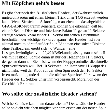
Mit Köpfchen geht’s besser
Es gibt aber noch den ‘zusätzlichen Header’, der (wahrscheinlich
ungewollt) sogar mit einem kleinen Trick unter TOS erzeugt werden
kann. Wenn Sie sich die Sektorfolgen ansehen, die das abgebildete
GFA-BASIC-Programm generiert, können Sie erkennen, daß bei
einer 9-Sektor-Diskette und Interleave-Faktor 11 genau 11 Sektoren
erzeugt werden. Zwar ist der 11. Sektor um seinen Dateninhalt
beschnitten, der wichtige Sektorvorspann - der Header - ist aber
allemal noch mit drauf auf der Spur. Lädt man eine solche Diskette
ohne Fastload ein, ergibt sich - o Wunder - eine
Lesegeschwindigkeit von 22,49 kB/Sekunde, also genauso schnell
wie mit Fastload. Schuld daran ist nur der Header des 11. Sektors,
der genau dann zur Stelle ist, wenn der Floppycontroller die aktuelle
Spur verifizieren will. Bei 10 Sektoren und Interleave 11 klappt das
nicht mehr, weil der Kopf auf der alten Spur noch den 10. Sektor
lesen muß und gerade dann in die nächste Spur hochfährt, wenn der
Header des 11. Sektors unter ihm vorbeirauscht. Moral von der
Geschicht': Extrarunde!
Wo sollte der zusätzliche Header stehen?
Welche Schlüsse kann man daraus ziehen? Der zusätzliche Header
sollte so dicht wie eben möglich vor dem ersten auf der neuen Spur