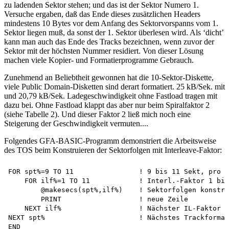
zu ladenden Sektor stehen; und das ist der Sektor Numero 1.
Versuche ergaben, daß das Ende dieses zusätzlichen Headers
mindestens 10 Bytes vor dem Anfang des Sektorvorspanns vom 1.
Sektor liegen muß, da sonst der 1. Sektor überlesen wird. Als ‘dicht’
kann man auch das Ende des Tracks bezeichnen, wenn zuvor der
Sektor mit der höchsten Nummer residiert. Von dieser Lösung
machen viele Kopier- und Formatierprogramme Gebrauch.
Zunehmend an Beliebtheit gewonnen hat die 10-Sektor-Diskette,
viele Public Domain-Disketten sind derart formatiert. 25 kB/Sek. mit
und 20,79 kB/Sek. Ladegeschwindigkeit ohne Fastload tragen mit
dazu bei. Ohne Fastload klappt das aber nur beim Spiralfaktor 2
(siehe Tabelle 2). Und dieser Faktor 2 ließ mich noch eine
Steigerung der Geschwindigkeit vermuten....
Folgendes GFA-BASIC-Programm demonstriert die Arbeitsweise
des TOS beim Konstruieren der Sektorfolgen mit Interleave-Faktor:
FOR spt%=9 TO 11                ! 9 bis 11 Sekt, pro T
    FOR ilf%=1 TO 11            ! Interl.-Faktor 1 bis
        @makesecs(spt%,ilf%)    ! Sektorfolgen konstru
        PRINT                   ! neue Zeile

    NEXT ilf%                   ! Nächster IL-Faktor

NEXT spt%                       ! Nächstes Trackformat

END
