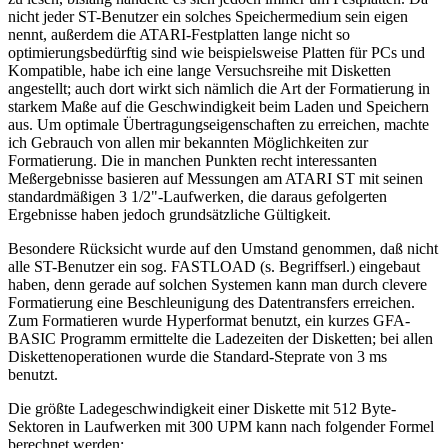
nicht jeder ST-Benutzer ein solches Speichermedium sein eigen
nennt, außerdem die ATARI-Festplatten lange nicht so
optimierungsbedürftig sind wie beispielsweise Platten für PCs und
Kompatible, habe ich eine lange Versuchsreihe mit Disketten
angestellt; auch dort wirkt sich nämlich die Art der Formatierung in
starkem Maße auf die Geschwindigkeit beim Laden und Speichern
aus. Um optimale Übertragungseigenschaften zu erreichen, machte
ich Gebrauch von allen mir bekannten Möglichkeiten zur
Formatierung. Die in manchen Punkten recht interessanten
Meßergebnisse basieren auf Messungen am ATARI ST mit seinen
standardmäßigen 3 1/2"-Laufwerken, die daraus gefolgerten
Ergebnisse haben jedoch grundsätzliche Gültigkeit.
Besondere Rücksicht wurde auf den Umstand genommen, daß nicht
alle ST-Benutzer ein sog. FASTLOAD (s. Begriffserl.) eingebaut
haben, denn gerade auf solchen Systemen kann man durch clevere
Formatierung eine Beschleunigung des Datentransfers erreichen.
Zum Formatieren wurde Hyperformat benutzt, ein kurzes GFA-
BASIC Programm ermittelte die Ladezeiten der Disketten; bei allen
Diskettenoperationen wurde die Standard-Steprate von 3 ms
benutzt.
Die größte Ladegeschwindigkeit einer Diskette mit 512 Byte-
Sektoren in Laufwerken mit 300 UPM kann nach folgender Formel
berechnet werden: