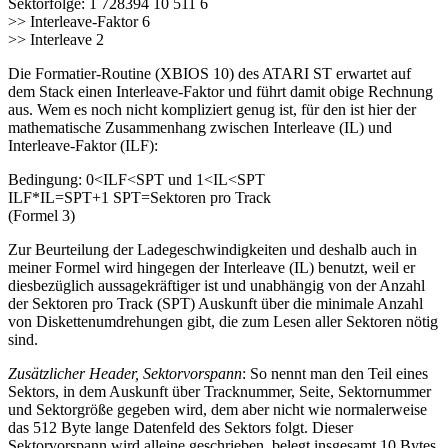
Sektorfolge: 1 728394 10 511 6
>> Interleave-Faktor 6
>> Interleave 2
Die Formatier-Routine (XBIOS 10) des ATARI ST erwartet auf
dem Stack einen Interleave-Faktor und führt damit obige Rechnung
aus. Wem es noch nicht kompliziert genug ist, für den ist hier der
mathematische Zusammenhang zwischen Interleave (IL) und
Interleave-Faktor (ILF):
Bedingung: 0<ILF<SPT und 1<IL<SPT
ILF*IL=SPT+1 SPT=Sektoren pro Track
(Formel 3)
Zur Beurteilung der Ladegeschwindigkeiten und deshalb auch in
meiner Formel wird hingegen der Interleave (IL) benutzt, weil er
diesbezüglich aussagekräftiger ist und unabhängig von der Anzahl
der Sektoren pro Track (SPT) Auskunft über die minimale Anzahl
von Diskettenumdrehungen gibt, die zum Lesen aller Sektoren nötig
sind.
Zusätzlicher Header, Sektorvorspann
: So nennt man den Teil eines
Sektors, in dem Auskunft über Tracknummer, Seite, Sektornummer
und Sektorgröße gegeben wird, dem aber nicht wie normalerweise
das 512 Byte lange Datenfeld des Sektors folgt. Dieser
Sektorvorspann wird alleine geschrieben, belegt insgesamt 10 Bytes