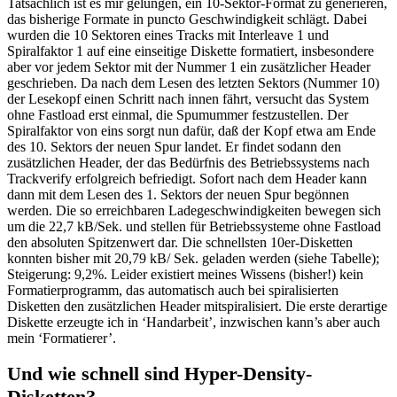
Tatsächlich ist es mir gelungen, ein 10-Sektor-Format zu generieren,
das bisherige Formate in puncto Geschwindigkeit schlägt. Dabei
wurden die 10 Sektoren eines Tracks mit Interleave 1 und
Spiralfaktor 1 auf eine einseitige Diskette formatiert, insbesondere
aber vor jedem Sektor mit der Nummer 1 ein zusätzlicher Header
geschrieben. Da nach dem Lesen des letzten Sektors (Nummer 10)
der Lesekopf einen Schritt nach innen fährt, versucht das System
ohne Fastload erst einmal, die Spumummer festzustellen. Der
Spiralfaktor von eins sorgt nun dafür, daß der Kopf etwa am Ende
des 10. Sektors der neuen Spur landet. Er findet sodann den
zusätzlichen Header, der das Bedürfnis des Betriebssystems nach
Trackverify erfolgreich befriedigt. Sofort nach dem Header kann
dann mit dem Lesen des 1. Sektors der neuen Spur begönnen
werden. Die so erreichbaren Ladegeschwindigkeiten bewegen sich
um die 22,7 kB/Sek. und stellen für Betriebssysteme ohne Fastload
den absoluten Spitzenwert dar. Die schnellsten 10er-Disketten
konnten bisher mit 20,79 kB/ Sek. geladen werden (siehe Tabelle);
Steigerung: 9,2%. Leider existiert meines Wissens (bisher!) kein
Formatierprogramm, das automatisch auch bei spiralisierten
Disketten den zusätzlichen Header mitspiralisiert. Die erste derartige
Diskette erzeugte ich in ‘Handarbeit’, inzwischen kann’s aber auch
mein ‘Formatierer’.
Und wie schnell sind Hyper-Density-
Disketten?