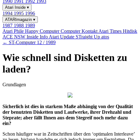
1990
1991
1992
1993
Atari Inside
▾
1994
1995
1996
ATARImagazin
▾
1987
1988
1989
Atari Phile
Happy Computer
Computer Kontakt
Atari Times
Hitdisk
ACE NSW Inside Info
Atari Update
STraight Up
atos
← ST-Computer 12 / 1989
Wie schnell sind Disketten zu
laden?
Grundlagen
Sicherlich ist dies in starkem Maße abhängig von der Qualität
der benutzten Disketten und Laufwerke, ihrer Drehzahl und
Steprate; aber fällt Ihnen aus dem Stegreif noch mehr dazu
ein?
Schon häufiger war in Zeitschriften über den ‘optimalen Interleave’
zu lesen, bislang handelte es sich jedoch immer um Festplatten. Da