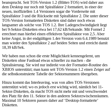
beansprucht. Seit TOS-Version 1.2 (Blitter-TOS) wird daher aus
dem Desktop nur noch mit Spiralfaktor 2 formatiert, in einer der
neuen, inoffiziellen 1.4 Versionen sogar die Vorderseite mit
Spiralfaktor 3 und die Rückseite mit Spiralfaktor 2. Die unter dieser
TOS-Version formatierten Disketten sind daher noch etwas
langsamer als solche von TOS 1.2. Ihre Ladegeschwindigkeit liegt
bei 9-Sektor-Disketten etwa bei 17,62 kB/Sekunde. Mit Formel 2
errechnet man hierbei einen effektiven Spiralfaktor von 2,5. Aber
keine Angst, in der endgültigen 1.4er-Version vom 6.4.1989 benutzt
man wieder den Spiralfaktor 2 auf beiden Seiten und erreicht damit
18,39 kB/Sek.
Wir haben nun schon die erste Möglichkeit kennengelernt, um
Disketten ohne Fastload etwas schneller zu machen - die
Spiralisierung. Sie wird nur indirekt von der Formatier-Routine des
XBIOS unterstützt; man kann seit TOS-Version 1.2 einen Zeiger auf
die selbstkonstruierte Tabelle der Sektornummern übergeben.
Hinzu kommt das Interleaving, was von allen TOS-Versionen
unterstützt wird; wo es jedoch erst wichtig wird, nämlich bei 11-
Sektor-Disketten, da macht TOS nicht mehr mit und verschwendet
den Platz für den 11. Sektor in den anderen Sektorzwischenräumen.
Maximal 10 Sektoren passen daher auf ‘Desktop-formatierte’
Disketten.