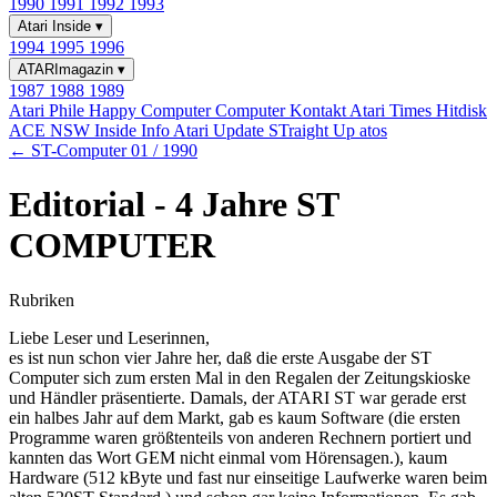
1990
1991
1992
1993
Atari Inside
▾
1994
1995
1996
ATARImagazin
▾
1987
1988
1989
Atari Phile
Happy Computer
Computer Kontakt
Atari Times
Hitdisk
ACE NSW Inside Info
Atari Update
STraight Up
atos
← ST-Computer 01 / 1990
Editorial - 4 Jahre ST
COMPUTER
Rubriken
Liebe Leser und Leserinnen,
es ist nun schon vier Jahre her, daß die erste Ausgabe der ST
Computer sich zum ersten Mal in den Regalen der Zeitungskioske
und Händler präsentierte. Damals, der ATARI ST war gerade erst
ein halbes Jahr auf dem Markt, gab es kaum Software (die ersten
Programme waren größtenteils von anderen Rechnern portiert und
kannten das Wort GEM nicht einmal vom Hörensagen.), kaum
Hardware (512 kByte und fast nur einseitige Laufwerke waren beim