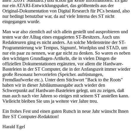
alten 520ST Standard.) und schon gar keine Informationen. Es gab
nur ein ATARI-Entwicklungspaket, das größtenteils aus der
Original-Dokumentation von Digital Research für PCs bestand, also
nur bedingt benutzbar war, da auf viele Interna des ST nicht
eingegangen wurde.
Man war also ziemlich auf sich allein gestellt und ausprobieren und
testen war der Alltag eines engagierten ST-Besitzers. Auch uns
Redakteuren ging es nicht anders. An solche Meilensteine der ST-
Programmierung wie Tempus, Signum!, Wordplus und STAD, um
nur ein paar zu nennen, war gar nicht zu denken. So waren es neben
den wichtigen Grundlagen-Artikeln, die in vielen Dingen die
offiziellen Dokumentationen ergänzten, vor allem die Hardware-
Basteleien in der ST Computer, die in der Anfangszeit immer wieder
große Resonanz hervorriefen (Speicher. aufrüstungen,
Fremdlaufwerke etc.). Unter dem Stichwort "Back to the Roots"
haben wir in dieser Jubiläumsausgabe auch wieder den
Schwerpunkt auf Hardware-Basteleien gelegt, um zu zeigen, daß
man auch nach vier Jahren so einiges mit seinem ST anstellen kann.
Vielleicht bleiben Sie uns ja weitere vier Jahre treu.
Ein frohes Fest und einen guten Rutsch in neue Jahr wünscht Ihnen
Ihre ST Computer-Redaktion!
Harald Egel