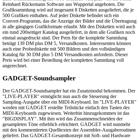
Reinhard Rückemann Software aus Wuppertal angeboten. Die
Grafiksammlung wird auf insgesamt 8 Disketten ausgeliefert, die je
500 Grafiken enthalten. Auf jeder Diskette befindet sich ein
Convert-Programm, das die Anzeige der Bilder und die Übertragung
in alle gängigen Grafikformate erlaubt. Mit den Disketten wird auch
ein rund 200seitiger Katalog ausgeliefert, in dem alle Grafiken noch
einmal ausgedruckt sind. Der Preis für die komplette Sammlung
beträgt 139 DM plus DM 5, Versandkosten. Interessenten können
auch eine Probediskette mit 500 Bildern und den vollständigen
Katalog für 30 DM plus 5 DM Versandkosten anfordern. Dieser
Preis wird bei einer Bestellung der kompletten Sammlung voll
angerechnet.
GADGET-Soundsampler
Der GADGET-Soundsampler hat ein Zusatzmodul bekommen. Der
"LIVE-PLAYER" ermöglicht nun auch die Steuerung der
Sampling-Ausgabe über ein MIDI-Keyboard. Im "LIVE-PLAYER"
werden mit GADGET erstellte Teilstücke einfach den Tasten des
MIDI-Keyboards zugewiesen. Weiterhin hinzugekommen ist das
"BIGDISPLAY". Mit ihm wird das Zusammenschneiden der
gesampleten Töne erheblich erleichtert. GADGET wird nunmehr
mit den kommentierten Quelltexten der Assembler-Ausgaberoutinen
geliefert. Das GADGET-Gesamtkonzept mit Soft- und Hardware