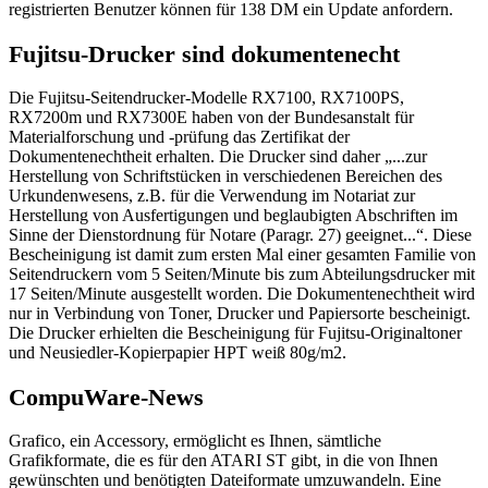
registrierten Benutzer können für 138 DM ein Update anfordern.
Fujitsu-Drucker sind dokumentenecht
Die Fujitsu-Seitendrucker-Modelle RX7100, RX7100PS,
RX7200m und RX7300E haben von der Bundesanstalt für
Materialforschung und -prüfung das Zertifikat der
Dokumentenechtheit erhalten. Die Drucker sind daher „...zur
Herstellung von Schriftstücken in verschiedenen Bereichen des
Urkundenwesens, z.B. für die Verwendung im Notariat zur
Herstellung von Ausfertigungen und beglaubigten Abschriften im
Sinne der Dienstordnung für Notare (Paragr. 27) geeignet...“. Diese
Bescheinigung ist damit zum ersten Mal einer gesamten Familie von
Seitendruckern vom 5 Seiten/Minute bis zum Abteilungsdrucker mit
17 Seiten/Minute ausgestellt worden. Die Dokumentenechtheit wird
nur in Verbindung von Toner, Drucker und Papiersorte bescheinigt.
Die Drucker erhielten die Bescheinigung für Fujitsu-Originaltoner
und Neusiedler-Kopierpapier HPT weiß 80g/m2.
CompuWare-News
Grafico, ein Accessory, ermöglicht es Ihnen, sämtliche
Grafikformate, die es für den ATARI ST gibt, in die von Ihnen
gewünschten und benötigten Dateiformate umzuwandeln. Eine