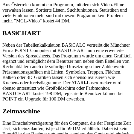
Aus Österreich kommt ein Programm, mit dem sich Video-Filme
verwalten lassen. Sortierte Listen, Suchfunktionen, Statistiken und
viele Funktionen mehr sind mit diesem Programm kein Problem
mehr. "MGL-Video" kostet 44 DM.
BASiCHART
Neben der Tabellenkalkulation BASiCALC vertreibt die Münchner
Firma POINT Computer mit BASTCHART nun eine erweiterte
Version des Spreadsheets. Das Programm wurde um einen Grafikteil
ergänzt und ermöglicht dem Benutzer nun neben dem Erstellen von
Rechenblättern auch die sofortige Umsetzung seiner Zahlenwerte.
Präsentationsgrafiken mit Linien, Symbolen, Treppen, Flächen,
Balken oder 3D-Grafiken lassen sich ebenso realisieren wie
Kuchen- oder Kreisdiagramme. Der ATARI-Laserdrucker wird
ebenso unterstützt wie Großbildschirm oder Farbmonitor.
BASTCHART kostet 198 DM, registrierte Benutzer können bei
POINT ein Upgrade für 100 DM erwerben.
Zeitmaschine
Eine Einschaltverzögerung für den Computer, die der Festplatte Zeit
lässt, sich einzulaufen, ist jetzt für 59 DM erhältlich. Dabei ist kein
Eingriff in den Rechner notwendig, sondern das Gerät wird einfach