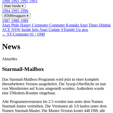
1990
1991
1992
1993
Atari Inside
▾
1994
1995
1996
ATARImagazin
▾
1987
1988
1989
Atari Phile
Happy Computer
Computer Kontakt
Atari Times
Hitdisk
ACE NSW Inside Info
Atari Update
STraight Up
atos
← ST-Computer 01 / 1990
News
Aktuelles
Starmail-Mailbox
Das Starmail-Mailbox-Programm wird jetzt in einer komplett
überarbeiteten Version ausgeliefert. Die Sysop-Oberfläche ist nun
von Menüleisten auf Icons umgestellt worden. Außerdem wurde
eine ZModem-Routine eingebaut.
Alle Programmversionen bis 2.5 werden nun unter dem Namen
Starmail-Junior vertrieben. Die Versionen ab 3.0 laufen unter dem
Namen Starmail-Master. Die Master-Version kostet 448 DM; alle