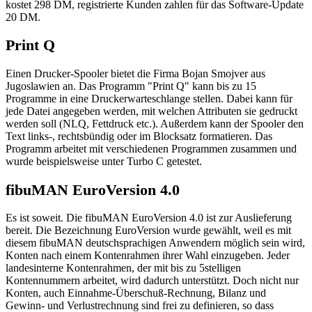
kostet 298 DM, registrierte Kunden zahlen für das Software-Update
20 DM.
Print Q
Einen Drucker-Spooler bietet die Firma Bojan Smojver aus
Jugoslawien an. Das Programm "Print Q" kann bis zu 15
Programme in eine Druckerwarteschlange stellen. Dabei kann für
jede Datei angegeben werden, mit welchen Attributen sie gedruckt
werden soll (NLQ, Fettdruck etc.). Außerdem kann der Spooler den
Text links-, rechtsbündig oder im Blocksatz formatieren. Das
Programm arbeitet mit verschiedenen Programmen zusammen und
wurde beispielsweise unter Turbo C getestet.
fibuMAN EuroVersion 4.0
Es ist soweit. Die fibuMAN EuroVersion 4.0 ist zur Auslieferung
bereit. Die Bezeichnung EuroVersion wurde gewählt, weil es mit
diesem fibuMAN deutschsprachigen Anwendern möglich sein wird,
Konten nach einem Kontenrahmen ihrer Wahl einzugeben. Jeder
landesinterne Kontenrahmen, der mit bis zu 5stelligen
Kontennummern arbeitet, wird dadurch unterstützt. Doch nicht nur
Konten, auch Einnahme-Überschuß-Rechnung, Bilanz und
Gewinn- und Verlustrechnung sind frei zu definieren, so dass