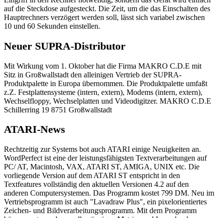
auf die Steckdose aufgesteckt. Die Zeit, um die das Einschalten des
Hauptrechners verzögert werden soll, lässt sich variabel zwischen
10 und 60 Sekunden einstellen.
Neuer SUPRA-Distributor
Mit Wirkung vom 1. Oktober hat die Firma MAKRO C.D.E mit
Sitz in Großwallstadt den alleinigen Vertrieb der SUPRA-
Produktpalette in Europa übernommen. Die Produktpalette umfaßt
z.Z. Festplattensysteme (intern, extern), Modems (intern, extern),
Wechselfloppy, Wechselplatten und Videodigitzer. MAKRO C.D.E
Schillerring 19 8751 Großwallstadt
ATARI-News
Rechtzeitig zur Systems bot auch ATARI einige Neuigkeiten an.
WordPerfect ist eine der leistungsfähigsten Textverarbeitungen auf
PC/ AT, Macintosh, VAX, ATARI ST, AMIGA, UNIX etc. Die
vorliegende Version auf dem ATARI ST entspricht in den
Textfeatures vollständig den aktuellen Versionen 4.2 auf den
anderen Computersystemen. Das Programm kostet 799 DM. Neu im
Vertriebsprogramm ist auch "Lavadraw Plus", ein pixelorientiertes
Zeichen- und Bildverarbeitungsprogramm. Mit dem Programm