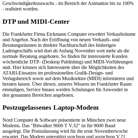
Geschwindigkeitszuwachs - im Bereich der Animation bis zu 100%
- realisiert worden.
DTP und MIDI-Center
Die Frankfurter Firma Eickmann Computer erweitert Verkaufsräume
und Angebot. Nach der Eröffnung von neuen Verkaufs- und
Beratungsräumen in direkter Nachbarschaft des bisherigen
Ladengeschäfts wird dort ab Anfang November weit mehr als die
normale Beratung angeboten. So finden für interessierte Kunden
wöchentliche DTP- (Desktop Publishing) und MIDI-Vorführungen
statt. Hier können sich Interessierte über die Möglichkeiten des
ATARI-Einsatzes im professionellen Grafik-Design- und
Verlagsbereich sowie auf dem Musiksektor (MIDI) informieren und
beraten lassen. Über diesen, unseres Wissens im Frankfurter Raum
einmaligen, Service hinaus werden Schulungen für Anwender in
den genannten Bereichen angeboten.
Postzugelassenes Laptop-Modem
Nord Computer & Software präsentierte in München zwei neue
Modems. Das "Bitwalker 9600 T V.32" ist für 9600 Baud
ausgelegt. Die Postzulassung wird für die erste Novemberwoche
erwartet. Das Modem unterstützt synchron und asynchron V.21,