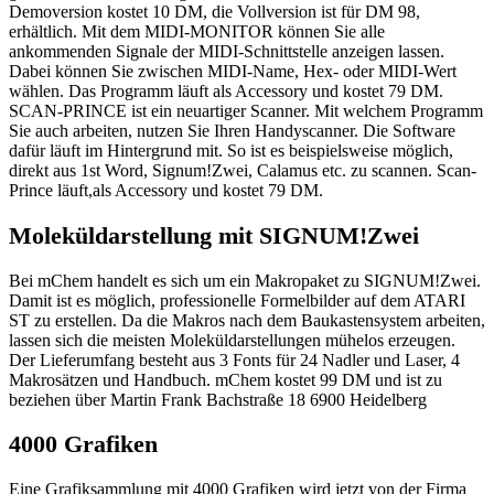
Demoversion kostet 10 DM, die Vollversion ist für DM 98,
erhältlich. Mit dem MIDI-MONITOR können Sie alle
ankommenden Signale der MIDI-Schnittstelle anzeigen lassen.
Dabei können Sie zwischen MIDI-Name, Hex- oder MIDI-Wert
wählen. Das Programm läuft als Accessory und kostet 79 DM.
SCAN-PRINCE ist ein neuartiger Scanner. Mit welchem Programm
Sie auch arbeiten, nutzen Sie Ihren Handyscanner. Die Software
dafür läuft im Hintergrund mit. So ist es beispielsweise möglich,
direkt aus 1st Word, Signum!Zwei, Calamus etc. zu scannen. Scan-
Prince läuft,als Accessory und kostet 79 DM.
Moleküldarstellung mit SIGNUM!Zwei
Bei mChem handelt es sich um ein Makropaket zu SIGNUM!Zwei.
Damit ist es möglich, professionelle Formelbilder auf dem ATARI
ST zu erstellen. Da die Makros nach dem Baukastensystem arbeiten,
lassen sich die meisten Moleküldarstellungen mühelos erzeugen.
Der Lieferumfang besteht aus 3 Fonts für 24 Nadler und Laser, 4
Makrosätzen und Handbuch. mChem kostet 99 DM und ist zu
beziehen über Martin Frank Bachstraße 18 6900 Heidelberg
4000 Grafiken
Eine Grafiksammlung mit 4000 Grafiken wird jetzt von der Firma