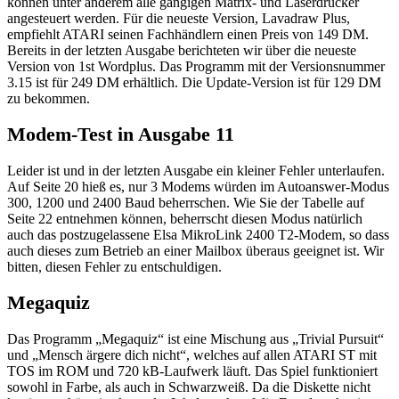
können unter anderem alle gängigen Matrix- und Laserdrucker
angesteuert werden. Für die neueste Version, Lavadraw Plus,
empfiehlt ATARI seinen Fachhändlern einen Preis von 149 DM.
Bereits in der letzten Ausgabe berichteten wir über die neueste
Version von 1st Wordplus. Das Programm mit der Versionsnummer
3.15 ist für 249 DM erhältlich. Die Update-Version ist für 129 DM
zu bekommen.
Modem-Test in Ausgabe 11
Leider ist und in der letzten Ausgabe ein kleiner Fehler unterlaufen.
Auf Seite 20 hieß es, nur 3 Modems würden im Autoanswer-Modus
300, 1200 und 2400 Baud beherrschen. Wie Sie der Tabelle auf
Seite 22 entnehmen können, beherrscht diesen Modus natürlich
auch das postzugelassene Elsa MikroLink 2400 T2-Modem, so dass
auch dieses zum Betrieb an einer Mailbox überaus geeignet ist. Wir
bitten, diesen Fehler zu entschuldigen.
Megaquiz
Das Programm „Megaquiz“ ist eine Mischung aus „Trivial Pursuit“
und „Mensch ärgere dich nicht“, welches auf allen ATARI ST mit
TOS im ROM und 720 kB-Laufwerk läuft. Das Spiel funktioniert
sowohl in Farbe, als auch in Schwarzweiß. Da die Diskette nicht