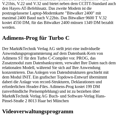
V.21bis, V.22 und V.32 und bietet neben dem CCITT-Standard auch
den Hayes-AT-Befehlssatz. Das zweite Modem ist die
postzugelassene Laptop-Modemkarte "Bitwalker 2400" mit
maximal 2400 Baud nach V.22bis. Das Bitwalker 9600 T V.32
kostet 4550 DM, für das Bitwalker 2400 müssen 1349 DM bezahlt
werden.
Adimens-Prog für Turbo C
Der Markt&Technik Verlag AG stellt jetzt eine individuelle
Anwendungsprogrammierung auf dem Datenbank-Kern von
Adimens ST für den Turbo C-Compiler vor. PROG, das
Zusatzmodul zum Datenbanksystem, verwaltet Ihre Daten nach dem
relationalen Modell, während Sie sich auf Ihre Anwendung
konzentrieren. Das Anlegen von Datendstrukturen geschieht mit
dem Modul INIT. Ein grafischer Topdown-Entwurf übernimmt
daberi die Anlage von record-Strukturen, Deklarationen und
erforderlichen Header-Files. Adimens-Prog kostet 199 DM
(unverbindliche Preisempfehlung) und ist zu beziehen über
Markt&Technik Verlag AG Buch- und Software-Verlag Hans-
Pinsel-Straße 2 8013 Haar bei München
Videoverwaltungsprogramm