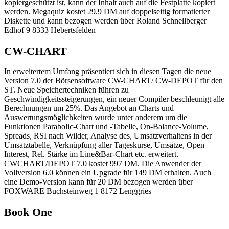
kopiergeschützt ist, kann der Inhalt auch auf die Festplatte kopiert
werden. Megaquiz kostet 29.9 DM auf doppelseitig formatierter
Diskette und kann bezogen werden über Roland Schnellberger
Edhof 9 8333 Hebertsfelden
CW-CHART
In erweitertem Umfang präsentiert sich in diesen Tagen die neue
Version 7.0 der Börsensoftware CW-CHART/ CW-DEPOT für den
ST. Neue Speichertechniken führen zu
Geschwindigkeitssteigerungen, ein neuer Compiler beschleunigt alle
Berechnungen um 25%. Das Angebot an Charts und
Auswertungsmöglichkeiten wurde unter anderem um die
Funktionen Parabolic-Chart und -Tabelle, On-Balance-Volume,
Spreads, RSI nach Wilder, Analyse des, Umsatzverhaltens in der
Umsatztabelle, Verknüpfung aller Tageskurse, Umsätze, Open
Interest, Rel. Stärke im Line&Bar-Chart etc. erweitert.
CWCHART/DEPOT 7.0 kostet 997 DM. Die Anwender der
Vollversion 6.0 können ein Upgrade für 149 DM erhalten. Auch
eine Demo-Version kann für 20 DM bezogen werden über
FOXWARE Buchsteinweg 1 8172 Lenggries
Book One