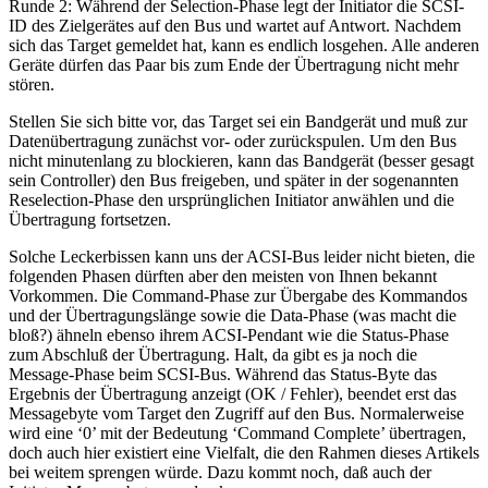
Runde 2: Während der Selection-Phase legt der Initiator die SCSI-
ID des Zielgerätes auf den Bus und wartet auf Antwort. Nachdem
sich das Target gemeldet hat, kann es endlich losgehen. Alle anderen
Geräte dürfen das Paar bis zum Ende der Übertragung nicht mehr
stören.
Stellen Sie sich bitte vor, das Target sei ein Bandgerät und muß zur
Datenübertragung zunächst vor- oder zurückspulen. Um den Bus
nicht minutenlang zu blockieren, kann das Bandgerät (besser gesagt
sein Controller) den Bus freigeben, und später in der sogenannten
Reselection-Phase den ursprünglichen Initiator anwählen und die
Übertragung fortsetzen.
Solche Leckerbissen kann uns der ACSI-Bus leider nicht bieten, die
folgenden Phasen dürften aber den meisten von Ihnen bekannt
Vorkommen. Die Command-Phase zur Übergabe des Kommandos
und der Übertragungslänge sowie die Data-Phase (was macht die
bloß?) ähneln ebenso ihrem ACSI-Pendant wie die Status-Phase
zum Abschluß der Übertragung. Halt, da gibt es ja noch die
Message-Phase beim SCSI-Bus. Während das Status-Byte das
Ergebnis der Übertragung anzeigt (OK / Fehler), beendet erst das
Messagebyte vom Target den Zugriff auf den Bus. Normalerweise
wird eine ‘0’ mit der Bedeutung ‘Command Complete’ übertragen,
doch auch hier existiert eine Vielfalt, die den Rahmen dieses Artikels
bei weitem sprengen würde. Dazu kommt noch, daß auch der