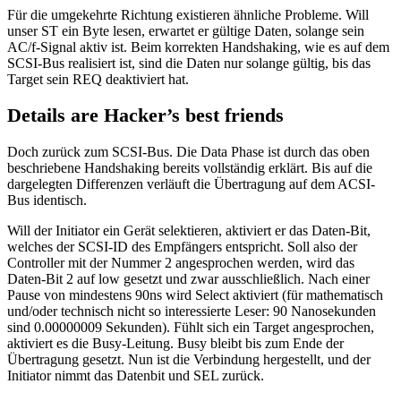
Für die umgekehrte Richtung existieren ähnliche Probleme. Will
unser ST ein Byte lesen, erwartet er gültige Daten, solange sein
AC/f-Signal aktiv ist. Beim korrekten Handshaking, wie es auf dem
SCSI-Bus realisiert ist, sind die Daten nur solange gültig, bis das
Target sein REQ deaktiviert hat.
Details are Hacker’s best friends
Doch zurück zum SCSI-Bus. Die Data Phase ist durch das oben
beschriebene Handshaking bereits vollständig erklärt. Bis auf die
dargelegten Differenzen verläuft die Übertragung auf dem ACSI-
Bus identisch.
Will der Initiator ein Gerät selektieren, aktiviert er das Daten-Bit,
welches der SCSI-ID des Empfängers entspricht. Soll also der
Controller mit der Nummer 2 angesprochen werden, wird das
Daten-Bit 2 auf low gesetzt und zwar ausschließlich. Nach einer
Pause von mindestens 90ns wird Select aktiviert (für mathematisch
und/oder technisch nicht so interessierte Leser: 90 Nanosekunden
sind 0.00000009 Sekunden). Fühlt sich ein Target angesprochen,
aktiviert es die Busy-Leitung. Busy bleibt bis zum Ende der
Übertragung gesetzt. Nun ist die Verbindung hergestellt, und der
Initiator nimmt das Datenbit und SEL zurück.