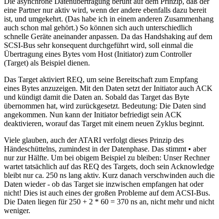
Die asynchrone Datenübertragung beruht auf dem Prinzip, daß der
eine Partner nur aktiv wird, wenn der andere ebenfalls dazu bereit
ist, und umgekehrt. (Das habe ich in einem anderen Zusammenhang
auch schon mal gehört.) So können sich auch unterschiedlich
schnelle Geräte aneinander anpassen. Da das Handshaking auf dem
SCSI-Bus sehr konsequent durchgeführt wird, soll einmal die
Übertragung eines Bytes vom Host (Initiator) zum Controller
(Target) als Beispiel dienen.
Das Target aktiviert REQ, um seine Bereitschaft zum Empfang
eines Bytes anzuzeigen. Mit den Daten setzt der Initiator auch ACK
und kündigt damit die Daten an. Sobald das Target das Byte
übernommen hat, wird zurückgesetzt. Bedeutung: Die Daten sind
angekommen. Nun kann der Initiator befriedigt sein ACK
deaktivieren, worauf das Target mit einem neuen Zyklus beginnt.
Viele glauben, auch der ATARI verfolgt dieses Prinzip des
Händeschüttelns, zumindest in der Datenphase. Das stimmt • aber
nur zur Hälfte. Um bei obigem Beispiel zu bleiben: Unser Rechner
wartet tatsächlich auf das REQ des Targets, doch sein Acknowledge
bleibt nur ca. 250 ns lang aktiv. Kurz danach verschwinden auch die
Daten wieder - ob das Target sie inzwischen empfangen hat oder
nicht! Dies ist auch eines der großen Probleme auf dem ACSI-Bus.
Die Daten liegen für 250 + 2 * 60 = 370 ns an, nicht mehr und nicht
weniger.