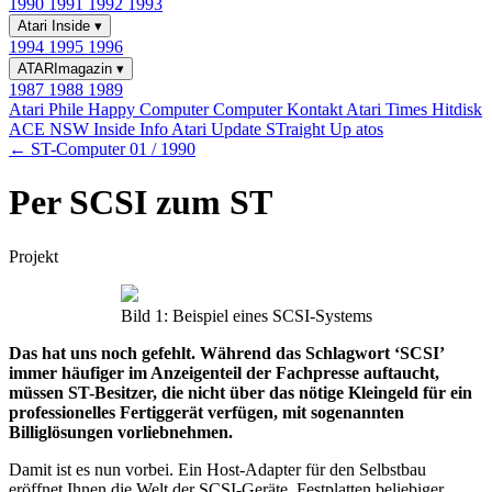
1990
1991
1992
1993
Atari Inside
▾
1994
1995
1996
ATARImagazin
▾
1987
1988
1989
Atari Phile
Happy Computer
Computer Kontakt
Atari Times
Hitdisk
ACE NSW Inside Info
Atari Update
STraight Up
atos
← ST-Computer 01 / 1990
Per SCSI zum ST
Projekt
Bild 1: Beispiel eines SCSI-Systems
Das hat uns noch gefehlt. Während das Schlagwort ‘SCSI’
immer häufiger im Anzeigenteil der Fachpresse auftaucht,
müssen ST-Besitzer, die nicht über das nötige Kleingeld für ein
professionelles Fertiggerät verfügen, mit sogenannten
Billiglösungen vorliebnehmen.
Damit ist es nun vorbei. Ein Host-Adapter für den Selbstbau
eröffnet Ihnen die Welt der SCSI-Geräte. Festplatten beliebiger