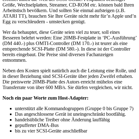
Größe, Wechselplatten, Streamer, CD-ROM etc. können bald Ihren
Arbeitstisch bevölkern. Und sollten Sie einmal aufsteigen (z.B.
ATARI TT), brauchen Sie Ihre Geräte nicht mehr für’n Apple und’n
Egg zu verschleudern - umstecken genügt.
Wer da behauptet, diese Geräte seien viel zu teuer, soll eines
Besseren belehrt werden: Eine 20MB-Festplatte in ‘PC-Ausführung’
(DM 440.-) plus OMTI-Controller (DM 170.-) ist teurer als eine
entsprechende SCSI-Platte (DM 580.-). In diese ist der Controller
bereits eingebaut. Die Preise sind diversen Fachanzeigen
entnommen.
Neben den Kosten spielt natürlich auch die Leistung eine Rolle, und
in dieser Beziehung sind SCSI-Geräte über jeden Zweifel erhaben.
Die preiswerte 20MB-Platte des Autors erreicht mühelos eine
Transferrate von über 600 MB/s. Sie dürfen vergleichen, wir nicht.
Noch ein paar Worte zum Host-Adapter:
unterstützt alle Kommandogruppen (Gruppe 0 bis Gruppe 7)
Das angeschlossene Gerät ist uneingeschränkt bootfähig.
handelsübliche Treiber ohne Änderung lauffähig
gepufferter DMA-Bus
bis zu vier SCSI-Geräte anschließbar