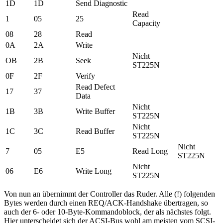
1D
1D
Send Diagnostic
Read
1
05
25
Capacity
08
28
Read
0A
2A
Write
Nicht
OB
2B
Seek
ST225N
0F
2F
Verify
Read Defect
17
37
Data
Nicht
1B
3B
Write Buffer
ST225N
Nicht
1C
3C
Read Buffer
ST225N
Nicht
7
05
E5
Read Long
ST225N
Nicht
06
E6
Write Long
ST225N
Von nun an übernimmt der Controller das Ruder. Alle (!) folgenden
Bytes werden durch einen REQ/ACK-Handshake übertragen, so
auch der 6- oder 10-Byte-Kommandoblock, der als nächstes folgt.
Hier unterscheidet sich der ACSI-Bus wohl am meisten vom SCSI-