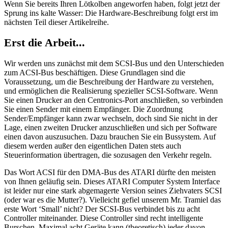
Wenn Sie bereits Ihren Lötkolben angeworfen haben, folgt jetzt der
Sprung ins kalte Wasser: Die Hardware-Beschreibung folgt erst im
nächsten Teil dieser Artikelreihe.
Erst die Arbeit...
Wir werden uns zunächst mit dem SCSI-Bus und den Unterschieden
zum ACSI-Bus beschäftigen. Diese Grundlagen sind die
Voraussetzung, um die Beschreibung der Hardware zu verstehen,
und ermöglichen die Realisierung spezieller SCSI-Software. Wenn
Sie einen Drucker an den Centronics-Port anschließen, so verbinden
Sie einen Sender mit einem Empfänger. Die Zuordnung
Sender/Empfänger kann zwar wechseln, doch sind Sie nicht in der
Lage, einen zweiten Drucker anzuschließen und sich per Software
einen davon auszusuchen. Dazu brauchen Sie ein Bussystem. Auf
diesem werden außer den eigentlichen Daten stets auch
Steuerinformation übertragen, die sozusagen den Verkehr regeln.
Das Wort ACSI für den DMA-Bus des ATARI dürfte den meisten
von Ihnen geläufig sein. Dieses ATARI Computer System Interface
ist leider nur eine stark abgemagerte Version seines Ziehvaters SCSI
(oder war es die Mutter?). Vielleicht gefiel unserem Mr. Tramiel das
erste Wort ‘Small’ nicht? Der SCSI-Bus verbindet bis zu acht
Controller miteinander. Diese Controller sind recht intelligente
Burschen. Maximal acht Geräte kann (theoretisch) jeder davon