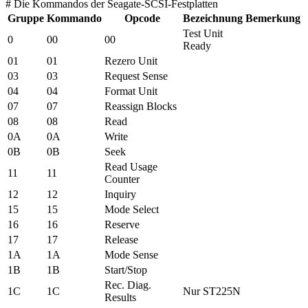
# Die Kommandos der Seagate-SCSI-Festplatten
Gruppe
Kommando
Opcode
Bezeichnung
Bemerkung
Test Unit
0
00
00
Ready
01
01
Rezero Unit
03
03
Request Sense
04
04
Format Unit
07
07
Reassign Blocks
08
08
Read
0A
0A
Write
0B
0B
Seek
Read Usage
11
11
Counter
12
12
Inquiry
15
15
Mode Select
16
16
Reserve
17
17
Release
1A
1A
Mode Sense
1B
1B
Start/Stop
Rec. Diag.
1C
1C
Nur ST225N
Results