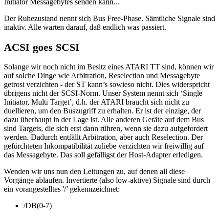
Initiator Messagebytes senden kann...
Der Ruhezustand nennt sich Bus Free-Phase. Sämtliche Signale sind
inaktiv. Alle warten darauf, daß endlich was passiert.
ACSI goes SCSI
Solange wir noch nicht im Besitz eines ATARI TT sind, können wir
auf solche Dinge wie Arbitration, Reselection und Messagebyte
getrost verzichten - der ST kann’s sowieso nicht. Dies widerspricht
übrigens nicht der SCSI-Norm. Unser System nennt sich ‘Single
Initiator, Multi Target’, d.h. der ATARI braucht sich nicht zu
duellieren, um den Buszugriff zu erhalten. Er ist der einzige, der
dazu überhaupt in der Lage ist. Alle anderen Geräte auf dem Bus
sind Targets, die sich erst dann rühren, wenn sie dazu aufgefordert
werden. Dadurch entfällt Arbitration, aber auch Reselection. Der
gefürchteten Inkompatibilität zuliebe verzichten wir freiwillig auf
das Messagebyte. Das soll gefälligst der Host-Adapter erledigen.
Wenden wir uns nun den Leitungen zu, auf denen all diese
Vorgänge ablaufen. Invertierte (also low-aktive) Signale sind durch
ein vorangestelltes '/’ gekennzeichnet:
/DB(0-7)