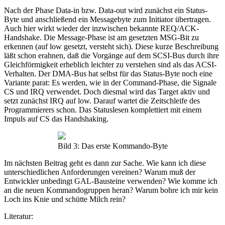
Nach der Phase Data-in bzw. Data-out wird zunächst ein Status-
Byte und anschließend ein Messagebyte zum Initiator übertragen.
Auch hier wirkt wieder der inzwischen bekannte REQ/ACK-
Handshake. Die Message-Phase ist am gesetzten MSG-Bit zu
erkennen (auf low gesetzt, versteht sich). Diese kurze Beschreibung
läßt schon erahnen, daß die Vorgänge auf dem SCSI-Bus durch ihre
Gleichförmigkeit erheblich leichter zu verstehen sind als das ACSI-
Verhalten. Der DMA-Bus hat selbst für das Status-Byte noch eine
Variante parat: Es werden, wie in der Command-Phase, die Signale
CS und IRQ verwendet. Doch diesmal wird das Target aktiv und
setzt zunächst IRQ auf low. Darauf wartet die Zeitschleife des
Programmierers schon. Das Statuslesen komplettiert mit einem
Impuls auf CS das Handshaking.
Bild 3: Das erste Kommando-Byte
Im nächsten Beitrag geht es dann zur Sache. Wie kann ich diese
unterschiedlichen Anforderungen vereinen? Warum muß der
Entwickler unbedingt GAL-Bausteine verwenden? Wie komme ich
an die neuen Kommandogruppen heran? Warum bohre ich mir kein
Loch ins Knie und schütte Milch rein?
Literatur: