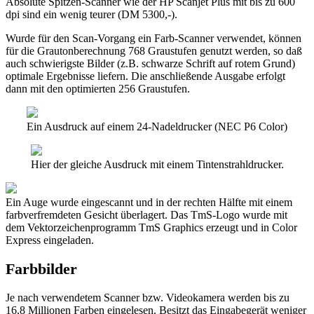
Absolute Spitzen-Scanner wie der HP Scanjet Plus mit bis zu 600
dpi sind ein wenig teurer (DM 5300,-).
Wurde für den Scan-Vorgang ein Farb-Scanner verwendet, können
für die Grautonberechnung 768 Graustufen genutzt werden, so daß
auch schwierigste Bilder (z.B. schwarze Schrift auf rotem Grund)
optimale Ergebnisse liefern. Die anschließende Ausgabe erfolgt
dann mit den optimierten 256 Graustufen.
Ein Ausdruck auf einem 24-Nadeldrucker (NEC P6 Color)
Hier der gleiche Ausdruck mit einem Tintenstrahldrucker.
Ein Auge wurde eingescannt und in der rechten Hälfte mit einem
farbverfremdeten Gesicht überlagert. Das TmS-Logo wurde mit
dem Vektorzeichenprogramm TmS Graphics erzeugt und in Color
Express eingeladen.
Farbbilder
Je nach verwendetem Scanner bzw. Videokamera werden bis zu
16,8 Millionen Farben eingelesen. Besitzt das Eingabegerät weniger