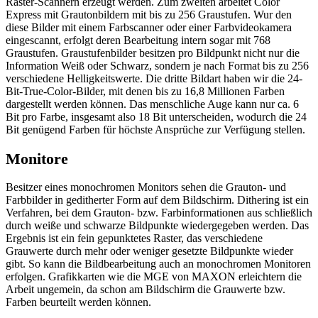
Raster-Scannern erzeugt werden. Zum zweiten arbeitet Color
Express mit Grautonbildern mit bis zu 256 Graustufen. Wur den
diese Bilder mit einem Farbscanner oder einer Farbvideokamera
eingescannt, erfolgt deren Bearbeitung intern sogar mit 768
Graustufen. Graustufenbilder besitzen pro Bildpunkt nicht nur die
Information Weiß oder Schwarz, sondern je nach Format bis zu 256
verschiedene Helligkeitswerte. Die dritte Bildart haben wir die 24-
Bit-True-Color-Bilder, mit denen bis zu 16,8 Millionen Farben
dargestellt werden können. Das menschliche Auge kann nur ca. 6
Bit pro Farbe, insgesamt also 18 Bit unterscheiden, wodurch die 24
Bit genügend Farben für höchste Ansprüche zur Verfügung stellen.
Monitore
Besitzer eines monochromen Monitors sehen die Grauton- und
Farbbilder in geditherter Form auf dem Bildschirm. Dithering ist ein
Verfahren, bei dem Grauton- bzw. Farbinformationen aus schließlich
durch weiße und schwarze Bildpunkte wiedergegeben werden. Das
Ergebnis ist ein fein gepunktetes Raster, das verschiedene
Grauwerte durch mehr oder weniger gesetzte Bildpunkte wieder
gibt. So kann die Bildbearbeitung auch an monochromen Monitoren
erfolgen. Grafikkarten wie die MGE von MAXON erleichtern die
Arbeit ungemein, da schon am Bildschirm die Grauwerte bzw.
Farben beurteilt werden können.