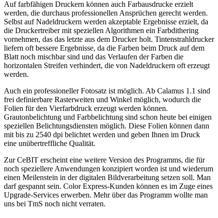
Auf farbfähigen Druckern können auch Farbausdrucke erzielt
werden, die durchaus professionellen Ansprüchen gerecht werden.
Selbst auf Nadeldruckern werden akzeptable Ergebnisse erzielt, da
die Druckertreiber mit speziellen Algorithmen ein Farbdithering
vornehmen, das das letzte aus dem Drucker holt. Tintenstrahldrucker
liefern oft bessere Ergebnisse, da die Farben beim Druck auf dem
Blatt noch mischbar sind und das Verlaufen der Farben die
horizontalen Streifen verhindert, die von Nadeldruckern oft erzeugt
werden.
Auch ein professioneller Fotosatz ist möglich. Ab Calamus 1.1 sind
frei definierbare Rasterweiten und Winkel möglich, wodurch die
Folien für den Vierfarbdruck erzeugt werden können.
Grautonbelichtung und Farbbelichtung sind schon heute bei einigen
speziellen Belichtungsdiensten möglich. Diese Folien können dann
mit bis zu 2540 dpi belichtet werden und geben Ihnen im Druck
eine unübertreffliche Qualität.
Zur CeBIT erscheint eine weitere Version des Programms, die für
noch speziellere Anwendungen konzipiert worden ist und wiederum
einen Meilenstein in der digitalen Bildverarbeitung setzen soll. Man
darf gespannt sein. Color Express-Kunden können es im Zuge eines
Upgrade-Services erwerben. Mehr über das Programm wollte man
uns bei TmS noch nicht verraten.