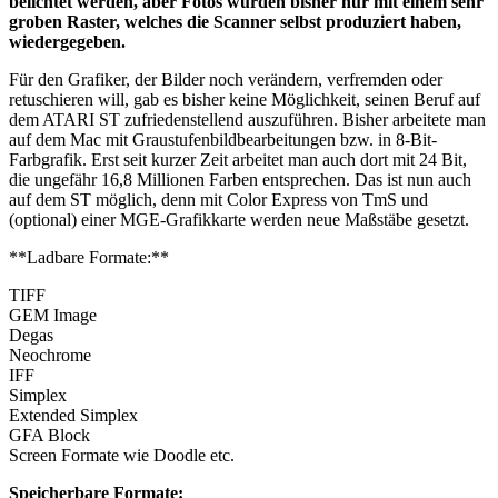
belichtet werden, aber Fotos wurden bisher nur mit einem sehr
groben Raster, welches die Scanner selbst produziert haben,
wiedergegeben.
Für den Grafiker, der Bilder noch verändern, verfremden oder
retuschieren will, gab es bisher keine Möglichkeit, seinen Beruf auf
dem ATARI ST zufriedenstellend auszuführen. Bisher arbeitete man
auf dem Mac mit Graustufenbildbearbeitungen bzw. in 8-Bit-
Farbgrafik. Erst seit kurzer Zeit arbeitet man auch dort mit 24 Bit,
die ungefähr 16,8 Millionen Farben entsprechen. Das ist nun auch
auf dem ST möglich, denn mit Color Express von TmS und
(optional) einer MGE-Grafikkarte werden neue Maßstäbe gesetzt.
**Ladbare Formate:**
TIFF
GEM Image
Degas
Neochrome
IFF
Simplex
Extended Simplex
GFA Block
Screen Formate wie Doodle etc.
Speicherbare Formate: