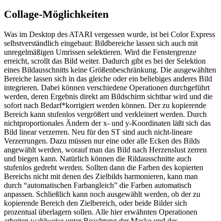
Collage-Möglichkeiten
Was im Desktop des ATARI vergessen wurde, ist bei Color Express
selbstverständlich eingebaut: Bildbereiche lassen sich auch mit
unregelmäßigen Umrissen selektieren. Wird die Fenstergrenze
erreicht, scrollt das Bild weiter. Dadurch gibt es bei der Selektion
eines Bildausschnitts keine Größenbeschränkung. Die ausgewählten
Bereiche lassen sich in das gleiche oder ein beliebiges anderes Bild
integrieren. Dabei können verschiedene Operationen durchgeführt
werden, deren Ergebnis direkt am Bildschirm sichtbar wird und die
sofort nach Bedarf*korrigiert werden können. Der zu kopierende
Bereich kann stufenlos vergrößert und verkleinert werden. Durch
nichtproportionales Ändern der x- und y-Koordinaten läßt sich das
Bild linear verzerren. Neu für den ST sind auch nicht-lineare
Verzerrungen. Dazu müssen nur eine oder alle Ecken des Bilds
angewählt werden, worauf man das Bild nach Herzenslust zerren
und biegen kann. Natürlich können die Rildausschnitte auch
stufenlos gedreht werden. Sollten dann die Farben des kopierten
Bereichs nicht mit denen des Zielbilds harmonieren, kann man
durch “automatischen Farbangleich” die Farben automatisch
anpassen. Schließlich kann noch ausgewählt werden, ob der zu
kopierende Bereich den Zielbereich, oder beide Bilder sich
prozentual überlagern sollen. Alle hier erwähnten Operationen
arbeiten wahlweise unter Beachtung der Maske und des