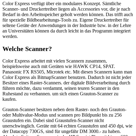
Color Express verfügt über ein modulares Konzept. Sämtliche
Scanner- und Druckertreiber liegen als Accessories vor, die je nach
Bedarf in den Arbeitsspeicher geholt werden können. Das trifft auch
für spezielle Bildbearbeitungs-Tools zu. Eigene Druckertreiber für
seltene Geräte der Anwendungen in der Industrie bzw. in der Lehre
an Universitäten können da durch leicht in das Programm integriert
werden.
Welche Scanner?
Color Express arbeitet mit vielen Scannern zusammen,
beispielsweise auch mit Geräten wie HAWK CP14, SPAT.
Panasonic FX RS505, Microtek etc. Mit diesen Scannern kann man
Color Express als BitmapScanner benutzen. Dadurch ist nicht jeder
Besitzer eines Raster-Scanners. der digitale Bildverarbeitung durch
führen möchte, dazu verdammt, seinen teuren Scanner in den
Ruhestand zu verbannen. um sich einen Grauton-Scanner zu
kaufen.
Grauton-Scanner besitzen neben dem Raster- noch den Grauton-
oder Multivalue-Modus und scannen pro Bildpunkt bis zu 256
Graustufen ein. Dabei sind Graustufen-Scanner nicht
unerschwinglich. Geräte mit 64 echten Graustufen und 450 dpi, wie
der Datacopy 730GS, sind für ungefähr DM 3000.- zu haben.