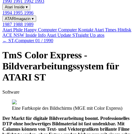
1990
1991
1992
1993
Atari Inside
▾
1994
1995
1996
ATARImagazin
▾
1987
1988
1989
Atari Phile
Happy Computer
Computer Kontakt
Atari Times
Hitdisk
ACE NSW Inside Info
Atari Update
STraight Up
atos
← ST-Computer 01 / 1990
TmS Color Express -
Bildverarbeitungssystem für
ATARI ST
Software
Eine Farbkopie des Bildschirms (MGE mit Color Express)
Der Markt für digitale Bildverarbeitung boomt. Professionelles
DTP ohne hochwertiges Bildmaterial ist fast undenkbar. Mit
Calamus können von Text- und Vektorgrafiken brillante Filme