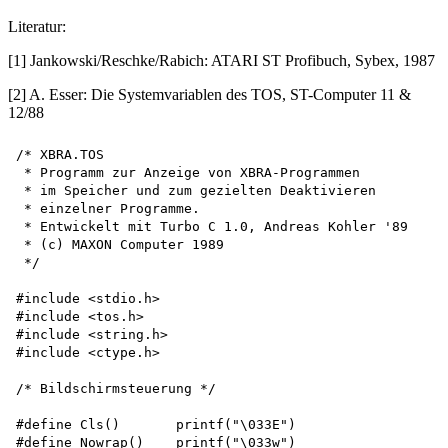
Literatur:
[1] Jankowski/Reschke/Rabich: ATARI ST Profibuch, Sybex, 1987
[2] A. Esser: Die Systemvariablen des TOS, ST-Computer 11 &
12/88
/* XBRA.TOS

 * Programm zur Anzeige von XBRA-Programmen

 * im Speicher und zum gezielten Deaktivieren

 * einzelner Programme.

 * Entwickelt mit Turbo C 1.0, Andreas Kohler '89

 * (c) MAXON Computer 1989 

 */

#include <stdio.h>

#include <tos.h>

#include <string.h>

#include <ctype.h>

/* Bildschirmsteuerung */

#define Cls()       printf("\033E")

#define Nowrap()    printf("\033w")
