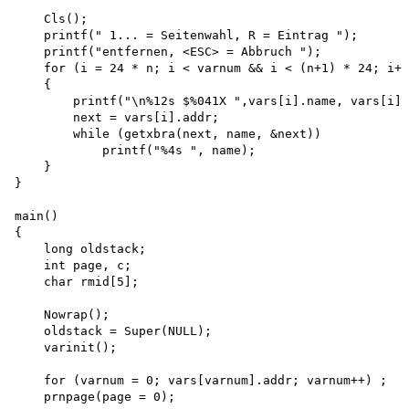
    Cls();

    printf(" 1... = Seitenwahl, R = Eintrag ");

    printf("entfernen, <ESC> = Abbruch "); 

    for (i = 24 * n; i < varnum && i < (n+1) * 24; i++
    {

        printf("\n%12s $%041X ",vars[i].name, vars[i].
        next = vars[i].addr;

        while (getxbra(next, name, &next)) 

            printf("%4s ", name);

    }

}

main()

{

    long oldstack; 

    int page, c; 

    char rmid[5];

    Nowrap();

    oldstack = Super(NULL); 

    varinit();

    for (varnum = 0; vars[varnum].addr; varnum++) ;

    prnpage(page = 0);
