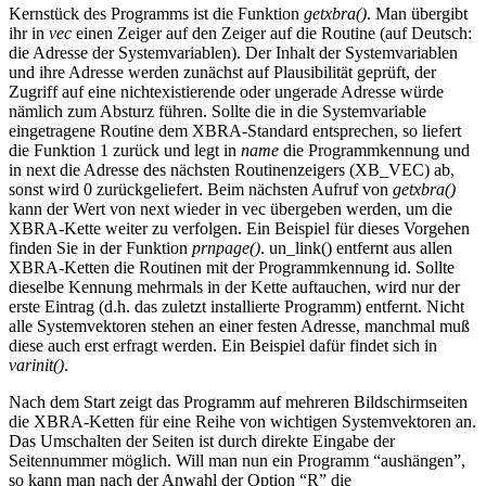
Kernstück des Programms ist die Funktion
getxbra()
. Man übergibt
ihr in
vec
einen Zeiger auf den Zeiger auf die Routine (auf Deutsch:
die Adresse der Systemvariablen). Der Inhalt der Systemvariablen
und ihre Adresse werden zunächst auf Plausibilität geprüft, der
Zugriff auf eine nichtexistierende oder ungerade Adresse würde
nämlich zum Absturz führen. Sollte die in die Systemvariable
eingetragene Routine dem XBRA-Standard entsprechen, so liefert
die Funktion 1 zurück und legt in
name
die Programmkennung und
in next die Adresse des nächsten Routinenzeigers (XB_VEC) ab,
sonst wird 0 zurückgeliefert. Beim nächsten Aufruf von
getxbra()
kann der Wert von next wieder in vec übergeben werden, um die
XBRA-Kette weiter zu verfolgen. Ein Beispiel für dieses Vorgehen
finden Sie in der Funktion
prnpage()
. un_link() entfernt aus allen
XBRA-Ketten die Routinen mit der Programmkennung id. Sollte
dieselbe Kennung mehrmals in der Kette auftauchen, wird nur der
erste Eintrag (d.h. das zuletzt installierte Programm) entfernt. Nicht
alle Systemvektoren stehen an einer festen Adresse, manchmal muß
diese auch erst erfragt werden. Ein Beispiel dafür findet sich in
varinit()
.
Nach dem Start zeigt das Programm auf mehreren Bildschirmseiten
die XBRA-Ketten für eine Reihe von wichtigen Systemvektoren an.
Das Umschalten der Seiten ist durch direkte Eingabe der
Seitennummer möglich. Will man nun ein Programm “aushängen”,
so kann man nach der Anwahl der Option “R” die