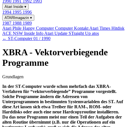
1990
1991
1992
1993
Atari Inside
▾
1994
1995
1996
ATARImagazin
▾
1987
1988
1989
Atari Phile
Happy Computer
Computer Kontakt
Atari Times
Hitdisk
ACE NSW Inside Info
Atari Update
STraight Up
atos
← ST-Computer 01 / 1990
XBRA - Vektorverbiegende
Programme
Grundlagen
In der ST-Computer wurde schon mehrfach das XBRA-
Verfahren für “vektorverbiegende” Programme vorgestellt.
Solche Programme ändern die Adressen von
Unterprogrammen in bestimmten Systemvariablen des ST. Auf
diese Art lassen sich etwa Treiber für RAM-, ROM- oder
Harddisks oder auch eine neue Hardcopyroutine installieren.
Da das neue Programm meist nur einen Teil der Aufgaben der
alten Routine übernimmt (z.B. nur die Operationen auf ein