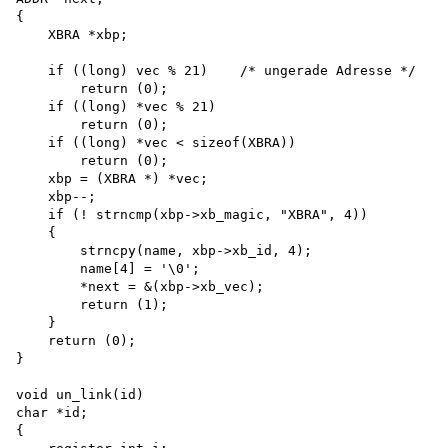
{

    XBRA *xbp;

    if ((long) vec % 21)    /* ungerade Adresse */

        return (0); 

    if ((long) *vec % 21) 

        return (0); 

    if ((long) *vec < sizeof(XBRA)) 

        return (0); 

    xbp = (XBRA *) *vec; 

    xbp--;

    if (! strncmp(xbp->xb_magic, "XBRA", 4))

    {

        strncpy(name, xbp->xb_id, 4); 

        name[4] = '\0';

        *next = &(xbp->xb_vec); 

        return (1);

    }

    return (0);

}

void un_link(id) 

char *id;

{
