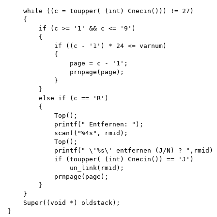
    while ((c = toupper( (int) Cnecin())) != 27)

    {

        if (c >= '1' && c <= '9')

        {

            if ((c - '1') * 24 <= varnum)

            {

                page = c - '1';

                prnpage(page);

            }

        }

        else if (c == 'R')

        {

            Top();

            printf(" Entfernen: ");

            scanf("%4s", rmid);

            Top();

            printf(" \'%s\' entfernen (J/N) ? ",rmid);

            if (toupper( (int) Cnecin()) == 'J') 

                un_link(rmid); 

            prnpage(page);

        }

    }

    Super((void *) oldstack);
