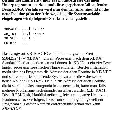
bestimmtes Laufwerk), muß es sich die Adresse des alten
Unterprogramms merken und dieses gegebenenfalls aufrufen.
Beim XBRA-Verfahren wird nun dem Einsprungpunkt in die
neue Routine (also der Adresse, die in die Systemvariable
eingetragen wird) folgende Struktur vorangestellt:
XBMAGIC: dc.l "XBRA"

XB_ID:   dc.l "NAME"

XB_VEC:  dc.l 0

Das Langwort XB_MAGIC enthält den magischen Wert
$58425241 (="XBRA"), um ein Programm nach dem XBRA-
Standard überhaupt erkennen zu können. In XB ID ist ein vier Byte
langer, programmspezifischer Name enthalten. Bei der Installation
merkt sich das Programm die Adresse der alten Routine in XB VEC
und schreibt in die betreffende Systemvariable die Adresse der
neuen Routine (ENTRY). Da nun die Adresse der alten Routine
direkt vor dem Einsprungpunkt in die neue steht, kann man, falls
mehrere Programme nacheinander installiert wurden (z.B. RAM-
Disk. ROM-Disk, Harddisktreiber...), leicht eine ganze Kette von
Routinen zurückverfolgen. Es ist nun auch möglich, gezielt ein
Programm aus dieser Kette zu entfernen und genau dies kann
XBRA.TOS
.