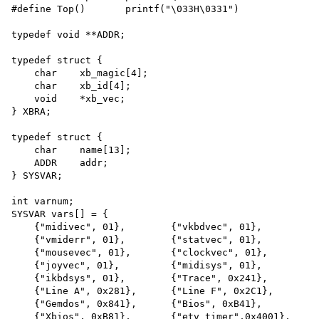
#define Top()       printf("\033H\0331")

typedef void **ADDR;

typedef struct {

    char    xb_magic[4];

    char    xb_id[4];

    void    *xb_vec;

} XBRA;

typedef struct {

    char    name[13];

    ADDR    addr;

} SYSVAR;

int varnum;

SYSVAR vars[] = {

    {"midivec", 01},        {"vkbdvec", 01},

    {"vmiderr", 01},        {"statvec", 01},

    {"mousevec", 01},       {"clockvec", 01},

    {"joyvec", 01},         {"midisys", 01},

    {"ikbdsys", 01},        {"Trace", 0x241},

    {"Line A", 0x281},      {"Line F", 0x2C1},

    {"Gemdos", 0x841},      {"Bios", 0xB41},

    {"Xbios", 0xB81},       {"etv_timer",0x4001},
