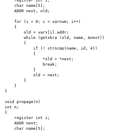
    register int i; 

    char name[5];

    ADDR next, old;

    for (i = 0; i < varnum; i++)

    {

        old = vars[i].addr;

        while (getxbra (old, name, &next))

        {

            if (! strncmp(name, id, 4))

            {

                *old = *next; 

                break;

            }

            old = next;

        }

    }

}

void prnpage(n) 

int n;

{

    register int i;

    ADDR next; 

    char name[5];
