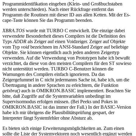
Programmidentifikation eingeben (Klein- und Großbuchstaben
werden unterschieden). Nach einer Rückfrage entfernt das
Programm die Routinen mit dieser ID aus allen Ketten. Mit der Es-
cape-Taste können Sie das Programm beenden.
XBRA.TOS
wurde mit TURBO C entwickelt. Die einzige dabei
verwendete Besonderheit dieses Compilers ist die Definition des
Typs
ADDR
als Zeiger auf einen Voidzeiger. Zeiger auf Objekte
vom Typ
void
bezeichnen im ANSI-Standard Zeiger auf beliebige
Objekte. Sie können eigentlich auch jeden anderen Zeigertyp
verwenden. Auf die Verwendung von Prototypen habe ich bewußt
verzichtet, da diese von den meisten Compilern für den ST sowieso
nicht unterstützt werden. TURBO C-Benutzer können die
Warnungen des Compilers einfach ignorieren. Da das
Zeigergefummel in C nicht jedermanns Sache ist, habe ich, um die
Übertragung in andere Sprachen zu erleichtern, die Funktion
getxbra()
auch in OMIKRON.BASIC implementiert. Beachten Sie
bitte, daß Zugriffe auf die Systemvariablen unbedingt im
Supervisormodus erfolgen müssen. (Bei Peeks und Pokes in
OMIKRON.BASIC ist das immer der Fall.) In der BASIC-Version
habe ich mir übrigens die Plausibilitätsprüfung gespart, der
Interpreter fängt Systemfehler ohne Absturz ab.
Es bieten sich einige Erweiterungsmöglichkeiten an. Zum einen
sollte die Liste der Systemvektoren noch wesentlich ergänzt werden