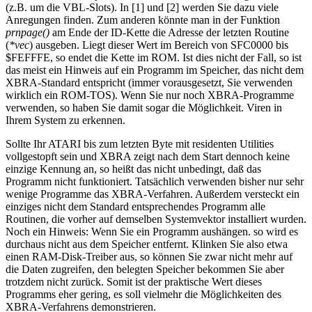
(z.B. um die VBL-Slots). In [1] und [2] werden Sie dazu viele
Anregungen finden. Zum anderen könnte man in der Funktion
prnpage()
am Ende der ID-Kette die Adresse der letzten Routine
(
*vec
) ausgeben. Liegt dieser Wert im Bereich von SFC0000 bis
$FEFFFE, so endet die Kette im ROM. Ist dies nicht der Fall, so ist
das meist ein Hinweis auf ein Programm im Speicher, das nicht dem
XBRA-Standard entspricht (immer vorausgesetzt, Sie verwenden
wirklich ein ROM-TOS). Wenn Sie nur noch XBRA-Programme
verwenden, so haben Sie damit sogar die Möglichkeit. Viren in
Ihrem System zu erkennen.
Sollte Ihr ATARI bis zum letzten Byte mit residenten Utilities
vollgestopft sein und XBRA zeigt nach dem Start dennoch keine
einzige Kennung an, so heißt das nicht unbedingt, daß das
Programm nicht funktioniert. Tatsächlich verwenden bisher nur sehr
wenige Programme das XBRA-Verfahren. Außerdem versteckt ein
einziges nicht dem Standard entsprechendes Programm alle
Routinen, die vorher auf demselben Systemvektor installiert wurden.
Noch ein Hinweis: Wenn Sie ein Programm aushängen. so wird es
durchaus nicht aus dem Speicher entfernt. Klinken Sie also etwa
einen RAM-Disk-Treiber aus, so können Sie zwar nicht mehr auf
die Daten zugreifen, den belegten Speicher bekommen Sie aber
trotzdem nicht zurück. Somit ist der praktische Wert dieses
Programms eher gering, es soll vielmehr die Möglichkeiten des
XBRA-Verfahrens demonstrieren.