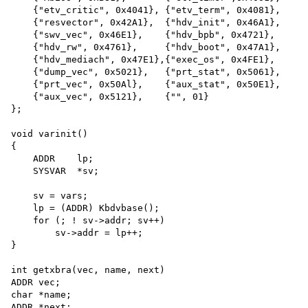
    {"etv_critic", 0x4041}, {"etv_term", 0x4081},

    {"resvector", 0x42A1},  {"hdv_init", 0x46A1},

    {"swv_vec", 0x46E1},    {"hdv_bpb", 0x4721},

    {"hdv_rw", 0x4761},     {"hdv_boot", 0x47A1},

    {"hdv_mediach", 0x47E1},{"exec_os", 0x4FE1},

    {"dump_vec", 0x5021},   {"prt_stat", 0x5061},

    {"prt_vec", 0x50Al},    {"aux_stat", 0x50E1},

    {"aux_vec", 0x5121},    {"", 01}

};

void varinit()

{

    ADDR    lp;

    SYSVAR  *sv; 

    sv = vars;

    lp = (ADDR) Kbdvbase(); 

    for (; ! sv->addr; sv++)

        sv->addr = lp++;

}

int getxbra(vec, name, next)

ADDR vec; 

char *name;

ADDR *next;
