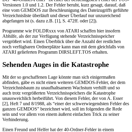
Versionen 1.0 und 1.2. Der Fehler beruht, kurz gesagt, darauf, daß
eine vom GEMDOS zur Beschleunigung des Dateizugriffs geführte
Verzeichnisliste überläuft und dieser Überlauf nur unzureichend
abgefangen ist (s. dazu z.B. [1], S. 472ff. oder [2]).
Programme wie FOLDRxxx von ATARI schaffen hier insofern
Abhilfe, als der zur Verfügung stehende Verzeichnisspeicher
vergrößert wird. Einen Überblick über die Anzahl der restlichen
noch verfügbaren Ordnerplätze kann man mit dem gleichfalls von
ATARI gelieferten Programm DIRSLEFT.TOS erhalten.
Sehenden Auges in die Katastrophe
Mit der so geschaffenen Lage könnte man sich einigermaßen
abfinden, gäbe es nicht einen weiteren GEMDOS-Fehler, der dem
Verzeichnisbaum zu unaufhaltsamem Wachstum verhilft und so
auch trotz vergrößerten Verzeichnisspeichers die Katastrophe
unausweichlich herbeiführt. Von diesem Fehler, der von A. Esser
[2], Heft 7 und 8/1988, als “einer der schwerwiegendsten Fehler des
ganzen GEMDOS” bezeichnet wird, soll im folgenden die Rede
sein und vor allem von einem äußerst einfachen Trick zu seiner
Verhinderung.
Einen Freund und Helfer hat der 40-Ordner-Fehler in einem