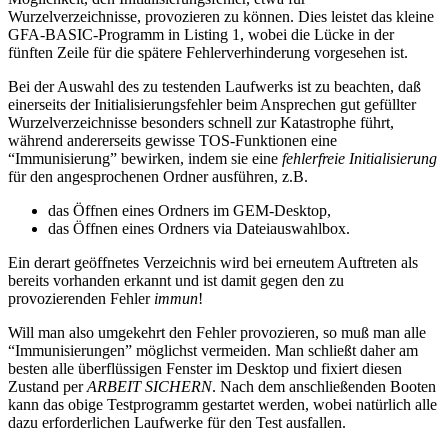
Wurzelverzeichnisse, provozieren zu können. Dies leistet das kleine
GFA-BASIC-Programm in Listing 1, wobei die Lücke in der
fünften Zeile für die spätere Fehlerverhinderung vorgesehen ist.
Bei der Auswahl des zu testenden Laufwerks ist zu beachten, daß
einerseits der Initialisierungsfehler beim Ansprechen gut gefüllter
Wurzelverzeichnisse besonders schnell zur Katastrophe führt,
während andererseits gewisse TOS-Funktionen eine
“Immunisierung” bewirken, indem sie eine
fehlerfreie Initialisierung
für den angesprochenen Ordner ausführen, z.B.
das Öffnen eines Ordners im GEM-Desktop,
das Öffnen eines Ordners via Dateiauswahlbox.
Ein derart geöffnetes Verzeichnis wird bei erneutem Auftreten als
bereits vorhanden erkannt und ist damit gegen den zu
provozierenden Fehler
immun
!
Will man also umgekehrt den Fehler provozieren, so muß man alle
“Immunisierungen” möglichst vermeiden. Man schließt daher am
besten alle überflüssigen Fenster im Desktop und fixiert diesen
Zustand per
ARBEIT SICHERN
. Nach dem anschließenden Booten
kann das obige Testprogramm gestartet werden, wobei natürlich alle
dazu erforderlichen Laufwerke für den Test ausfallen.