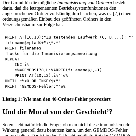
Der Grund für die mögliche
Immunisierung von Ordnern
besteht
darin, daß die letztgenannten Betriebssystemfunktionen den
angesprochenen Ordner vollständig durchsuchen, was (s. [2]) einen
ordnungsgemäßen Einbau des geöffneten Ordners in den
Verzeichnisbaum zur Folge hat.
PRINT AT(10,10);"Zu testendes Laufwerk (C, D,...): "' 
filename$=pfad$+":\*.*"

PRINT filename$

'Lücke für die Immunisierungsanweisung 

REPEAT

    INC i%

    e%=GEMDOS(78,L:VARPTR(filename$),-1)

    PRINT AT(10,12);i%''e%

UNTIL e%<0 OR INKEY$>""

Listing 1: Wie man den 40-Ordner-Fehler provoziert
Und die Moral von der Geschieht’?
So entsteht natürlich die Frage, ob man nicht diese immunisierende
Wirkung generell dazu benutzen kann, um den GEMDOS-Fehler
auszuschalten. Das ist in der Tat leicht möglich: Bei der GEMDOS-