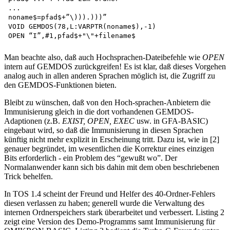
...

noname$=pfad$+”\))).)))”

VOID GEMDOS(78,L:VARPTR(noname$),-1) 

Man beachte also, daß auch Hochsprachen-Dateibefehle wie
OPEN
intern auf GEMDOS zurückgreifen! Es ist klar, daß dieses Vorgehen
analog auch in allen anderen Sprachen möglich ist, die Zugriff zu
den GEMDOS-Funktionen bieten.
Bleibt zu wünschen, daß von den Hoch-sprachen-Anbietern die
Immunisierung gleich in die dort vorhandenen GEMDOS-
Adaptionen (z.B.
EXIST, OPEN, EXEC
usw. in GFA-BASIC)
eingebaut wird, so daß die Immunisierung in diesen Sprachen
künftig nicht mehr explizit in Erscheinung tritt. Dazu ist, wie in [2]
genauer begründet, im wesentlichen die Korrektur eines einzigen
Bits erforderlich - ein Problem des “gewußt wo”. Der
Normalanwender kann sich bis dahin mit dem oben beschriebenen
Trick behelfen.
In TOS 1.4 scheint der Freund und Helfer des 40-Ordner-Fehlers
diesen verlassen zu haben; generell wurde die Verwaltung des
internen Ordnerspeichers stark überarbeitet und verbessert. Listing 2
zeigt eine Version des Demo-Programms samt Immunisierung für