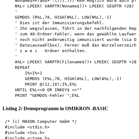
    Noname$=Pfad$+":\))).)))"REM Möglich wäre auch pfa
    N%L= LPEEK( VARPTR(Noname$))+ LPEEK( SEGPTR +28)

    '

    GEMDOS (R%L,78, HIGH(N%L), LOW(N%L),-1)

    ' Dies ist der Immunisierungsbefehl.

    ' Ihn wegzulassen, führt in der nachfolgenden Repe
    ' zum 40-Ordner-Fehler, wenn das gewählte Laufwerk
    ' noch nicht anderweitig immunisiert wurde (via De
    ' Dateiauswahlbox). Ferner muß das Wurzelverzeichn
    ' z w e i   Ordner enthalten.

    '

    A%L= LPEEK( VARPTR(Filename$))+ LPEEK( SEGPTR +28)

    REPEAT

        I%=I%+1

        GEMDOS (E%L,78, HIGH(A%L), LOW(A%L),-1)

        PRINT @(12,10);I%,E%L 

    UNTIL E%L<>0 OR INKEY$ <>""

Listing 2: Demoprogramm in OMIKRON .BASIC
/* (c) MAXON Computer GmbH */

#include <stdio.h>

#include <tos.h>

#include <ctype.h>
