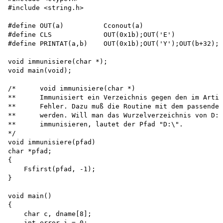
#include <string.h>

#define OUT(a)          Cconout(a)

#define CLS             OUT(0x1b);OUT('E')

#define PRINTAT(a,b)    OUT(0x1b);OUT('Y');OUT(b+32);O
void immunisiere(char *); 

void main(void);

/*      void immunisiere(char *)

**      Immunisiert ein Verzeichnis gegen den im Artik
**      Fehler. Dazu muß die Routine mit dem passenden
**      werden. Will man das Wurzelverzeichnis von D:

**      immunisieren, lautet der Pfad "D:\".

*/

void immunisiere(pfad) 

char *pfad;

{

    Fsfirst(pfad, -1);

}

void main()

{

    char c, dname[8]; 

    int error,i = 0;
