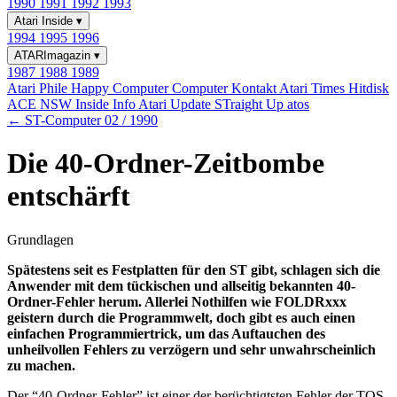
1990
1991
1992
1993
Atari Inside
▾
1994
1995
1996
ATARImagazin
▾
1987
1988
1989
Atari Phile
Happy Computer
Computer Kontakt
Atari Times
Hitdisk
ACE NSW Inside Info
Atari Update
STraight Up
atos
← ST-Computer 02 / 1990
Die 40-Ordner-Zeitbombe
entschärft
Grundlagen
Spätestens seit es Festplatten für den ST gibt, schlagen sich die
Anwender mit dem tückischen und allseitig bekannten 40-
Ordner-Fehler herum. Allerlei Nothilfen wie FOLDRxxx
geistern durch die Programmwelt, doch gibt es auch einen
einfachen Programmiertrick, um das Auftauchen des
unheilvollen Fehlers zu verzögern und sehr unwahrscheinlich
zu machen.
Der “40-Ordner-Fehler” ist einer der berüchtigtsten Fehler der TOS-