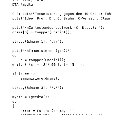
    DTA *mydta;

    CLS; puts("Immunisierung gegen den 40-Ordner-Fehle
    puts("Idee: Prof. Dr. G. Bruhn, C-Version: Claus B
    puts("\nZu testendes Laufwerk (C, D,...): "); 

    dname[0] = toupper(Cnecin());

    strcpy(&dname[1], ":\\");

    puts("\nImmunisieren (j/n)?"); 

    do

        c = toupper(Cnecin()); 

    while ( (c != 'J') && (c != 'N') );

    if (c == 'J')

        immunisiere(dname);

    strcpy(&dname[3], "*.*");

    mydta = Fgetdta(); 

    do 

    {

        error = Fsfirst(dname, -1);
