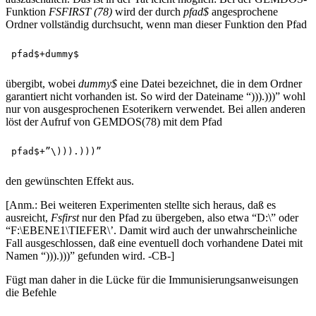
Funktion
FSFIRST (78)
wird der durch
pfad$
angesprochene
Ordner vollständig durchsucht, wenn man dieser Funktion den Pfad
übergibt, wobei
dummy$
eine Datei bezeichnet, die in dem Ordner
garantiert nicht vorhanden ist. So wird der Dateiname “))).)))” wohl
nur von ausgesprochenen Esoterikern verwendet. Bei allen anderen
löst der Aufruf von GEMDOS(78) mit dem Pfad
den gewünschten Effekt aus.
[Anm.: Bei weiteren Experimenten stellte sich heraus, daß es
ausreicht,
Fsfirst
nur den Pfad zu übergeben, also etwa “D:\” oder
“F:\EBENE1\TIEFER\’. Damit wird auch der unwahrscheinliche
Fall ausgeschlossen, daß eine eventuell doch vorhandene Datei mit
Namen “))).)))” gefunden wird. -CB-]
Fügt man daher in die Lücke für die Immunisierungsanweisungen
die Befehle