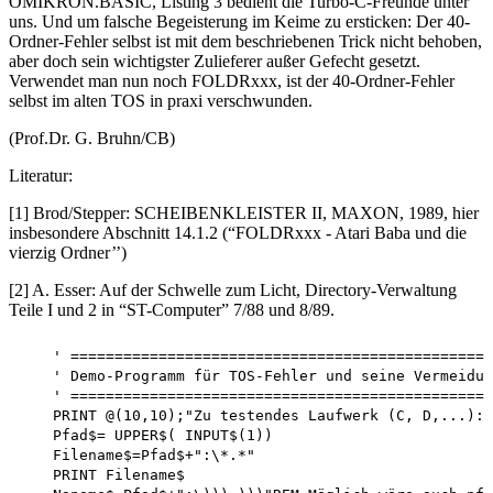
OMIKRON.BASIC, Listing 3 bedient die Turbo-C-Freunde unter
uns. Und um falsche Begeisterung im Keime zu ersticken: Der 40-
Ordner-Fehler selbst ist mit dem beschriebenen Trick nicht behoben,
aber doch sein wichtigster Zulieferer außer Gefecht gesetzt.
Verwendet man nun noch FOLDRxxx, ist der 40-Ordner-Fehler
selbst im alten TOS in praxi verschwunden.
(Prof.Dr. G. Bruhn/CB)
Literatur:
[1] Brod/Stepper: SCHEIBENKLEISTER II, MAXON, 1989, hier
insbesondere Abschnitt 14.1.2 (“FOLDRxxx - Atari Baba und die
vierzig Ordner’’)
[2] A. Esser: Auf der Schwelle zum Licht, Directory-Verwaltung
Teile I und 2 in “ST-Computer” 7/88 und 8/89.
    ' ================================================
    ' Demo-Programm für TOS-Fehler und seine Vermeidun
    ' ================================================
    PRINT @(10,10);"Zu testendes Laufwerk (C, D,...): 
    Pfad$= UPPER$( INPUT$(1))

    Filename$=Pfad$+":\*.*"

    PRINT Filename$
