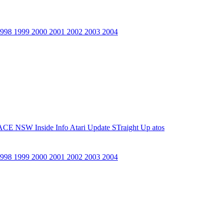
1998
1999
2000
2001
2002
2003
2004
ACE NSW Inside Info
Atari Update
STraight Up
atos
1998
1999
2000
2001
2002
2003
2004