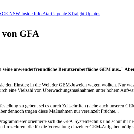
ACE NSW Inside Info
Atari Update
STraight Up
atos
n von GFA
 seine anwenderfreundliche Benutzeroberfläche GEM aus..” Aber 
s sie den Einstieg in die Welt der GEM-Juwelen wagen wollten. Nur w
 durch eine Vielzahl von Überwachungsmaßnahmen unter hohem Aufwa
tellung zu geben, sei es durch Zeitschriften (siehe auch unseren G
r dennoch trugen diese Maßnahmen nur vereinzelt Früchte...
ammierer orientierte sich die GFA-Systemtechnik und schuf ihr ne
vielen Prozeduren, die für die Verwaltung einzelner GEM-Aufgaben nöt