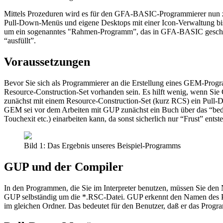
Mittels Prozeduren wird es für den GFA-BASIC-Programmierer nun z
Pull-Down-Menüs und eigene Desktops mit einer Icon-Verwaltung bis 
um ein sogenanntes "Rahmen-Programm”, das in GFA-BASIC geschrie
“ausfüllt”.
Voraussetzungen
Bevor Sie sich als Programmierer an die Erstellung eines GEM-Prog
Resource-Construction-Set vorhanden sein. Es hilft wenig, wenn Sie G
zunächst mit einem Resource-Construction-Set (kurz RCS) ein Pull-
GEM sei vor dem Arbeiten mit GUP zunächst ein Buch über das “bedie
Touchexit etc.) einarbeiten kann, da sonst sicherlich nur “Frust” ents
Bild 1: Das Ergebnis unseres Beispiel-Programms
GUP und der Compiler
In den Programmen, die Sie im Interpreter benutzen, müssen Sie den
GUP selbständig um die *.RSC-Datei. GUP erkennt den Namen des 
im gleichen Ordner. Das bedeutet für den Benutzer, daß er das Prog