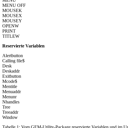
MENU
MENU OFF
MOUSEK
MOUSEX
MOUSEY
OPENW
PRINT
TITLEW
Reservierte Variablen
Alertbutton
Calling file$
Desk
Deskaddr
Exitbutton
Mcode$
Mentitle
Menuaddr
Menunr
Nhandles
Tree
Treeaddr
Window
Tabelle 1: Vom GEM-Utility-Package reservierte Variablen und im U