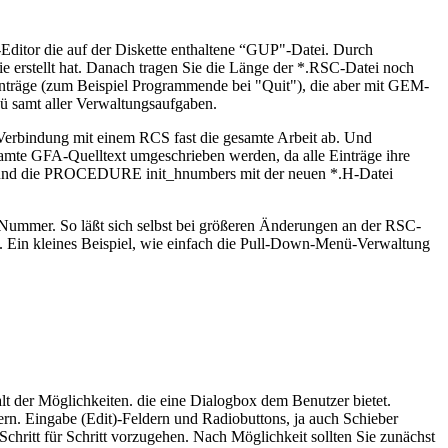
Editor die auf der Diskette enthaltene “GUP"-Datei. Durch
rstellt hat. Danach tragen Sie die Länge der *.RSC-Datei noch
nträge (zum Beispiel Programmende bei "Quit"), die aber mit GEM-
ü samt aller Verwaltungsaufgaben.
 Verbindung mit einem RCS fast die gesamte Arbeit ab. Und
esamte GFA-Quelltext umgeschrieben werden, da alle Einträge ihre
n und die PROCEDURE init_hnumbers mit der neuen *.H-Datei
 Nummer. So läßt sich selbst bei größeren Änderungen an der RSC-
 Ein kleines Beispiel, wie einfach die Pull-Down-Menü-Verwaltung
lt der Möglichkeiten. die eine Dialogbox dem Benutzer bietet.
ern. Eingabe (Edit)-Feldern und Radiobuttons, ja auch Schieber
Schritt für Schritt vorzugehen. Nach Möglichkeit sollten Sie zunächst