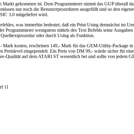
n Markt gekommen ist. Dem Programmierer nimmt das GUP überall da die
üssen nur noch die Benutzerprozeduren ausgefüllt und so den eigene
IC 3.0 mitgeliefert wird.
Befehles, was immerhin bedeutet, daß ein Print Using demnächst im U
 der Programmierer wenigstens mittels des Text Befehls seine Ausgabe
 Quelltextprozedur oder durch Using als Funktion.
 Mark kosten, erscheinen 149,- Mark für das GEM-Utility-Package in
n Preislevel eingependelt. Ein Preis von DM 99,- würde sicher für e
tware-Qualität auf dem ATARI ST wesentlich bei und sollte von jede
rf 11