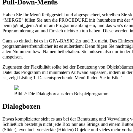
Pull-Down-Menüs
Haben Sie Ihr Menü fertiggestellt und abgespeichert, schreiben Sie
“MERGE" füllen Sie nun die PROCEDURE init_hnumbers mit der *.H(b
beim @init_gem-Aufruf am Programmanfang ein, und das war's dann (
Programmierung an und für sich nichts zu tun haben. Diese werden 
Ganz so einfach ist es in GFA-BASIC 2.x und 3.x nicht. Das Einlese
programmiererfreundlicher ist es außerdem: Denn fügen Sie nachträgl
alten Nummern bzw. Namen beibehalten. Sie müssen also nur in d
einspeisen.
Zugunsten der Flexibilität sollte bei der Benutzung von Objektbäum
Datei das Programm mit minimalem Aufwand anpassen, indem in der 
ist, zeigt Listing 1. Das entsprechende Menü finden Sie in Bild 1.
Bild 2: Die Dialogbox aus dem Beispielprogramm
Dialogboxen
Etwas komplizierter sieht es aus bei der Benutzung und Verwaltung v
Schließlich besteht ja nicht jede Box nur aus Strings und einem Butt
(Slider), eventuell versteckte (Hidden) Objekte und vieles mehr vorha