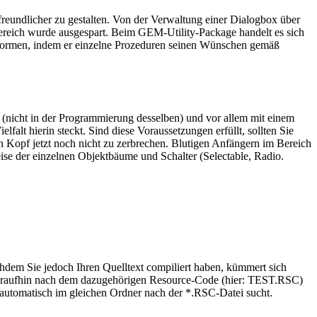
ndlicher zu gestalten. Von der Verwaltung einer Dialogbox über
ereich wurde ausgespart. Beim GEM-Utility-Package handelt es sich
ormen, indem er einzelne Prozeduren seinen Wünschen gemäß
nicht in der Programmierung desselben) und vor allem mit einem
lt hierin steckt. Sind diese Voraussetzungen erfüllt, sollten Sie
Kopf jetzt noch nicht zu zerbrechen. Blutigen Anfängern im Bereich
se der einzelnen Objektbäume und Schalter (Selectable, Radio.
dem Sie jedoch Ihren Quelltext compiliert haben, kümmert sich
araufhin nach dem dazugehörigen Resource-Code (hier: TEST.RSC)
automatisch im gleichen Ordner nach der *.RSC-Datei sucht.