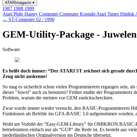
ATARImagazin
▾
1987
1988
1989
Atari Phile
Happy Computer
Computer Kontakt
Atari Times
Hitdisk
← ST-Computer 02 / 1990
GEM-Utility-Package - Juwele
Software
Es heißt doch immer: “Der ATARI ST zeichnet sich gerade durch
Zeug nicht auskenne!
So mag es sicherlich schon vielen Programmierern ergangen sein, al
dieses “Juwel” auch zu benutzen? Früher mußte der Programmierer
Problem, warum die meisten vor GEM zurückschreckten.
Zwar wurde immer wieder versucht, den BASIC-Programmierern Hilfes
Funktionen als Befehle ins GFA-BASIC 3.0 aufgenommen wurden, abe
Wohl am Vorbild der “Easy-GEM-Library” für OMIKRON.BASIC-Progr
betriebsintern einfach nur als “GUP” die Rede ist. Es besteht aus 
niederländischen Originalversion ins Deutsche übersetzt.