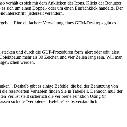
so verhält es sich mit dem Anklicken der Icons. Klickt der Benutzer
ob es sich um einen Doppel- oder um einen Einfachklick handelte. Der
unterschrift" jederzeit verändern.
bergeben. Eine einfachere Verwaltung eines GEM-Desktops gibt es
u stecken und durch die GUP-Prozeduren form_alert oder edit_alert
 Objektbaum mehr als 30 Zeichen und vier Zeilen lang sein. Will man
ausgewichen werden.
unken". Deshalb gibt es einige Befehle, die bei der Benutzung von
 die reservierten Variablen finden Sie in Tabelle I. Dennoch muß der
n Verlust stellt sicherlich die verlorene Funktion Using (in
ssen sich die “verbotenen Befehle” selbstverständlich