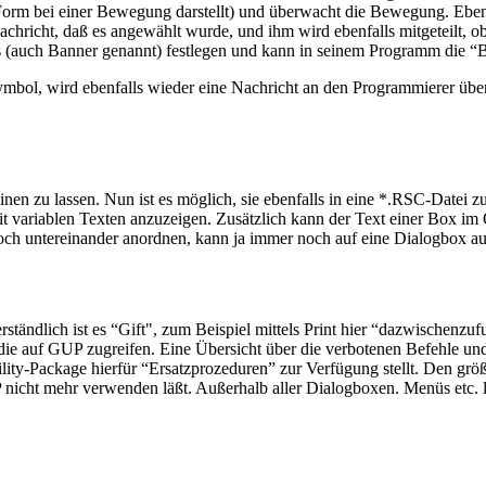
n-Form bei einer Bewegung darstellt) und überwacht die Bewegung. Eben
Nachricht, daß es angewählt wurde, und ihm wird ebenfalls mitgeteilt, 
uch Banner genannt) festlegen und kann in seinem Programm die “Bild
 Symbol, wird ebenfalls wieder eine Nachricht an den Programmierer ü
n zu lassen. Nun ist es möglich, sie ebenfalls in eine *.RSC-Datei z
it variablen Texten anzuzeigen. Zusätzlich kann der Text einer Box im
 noch untereinander anordnen, kann ja immer noch auf eine Dialogbox 
ändlich ist es “Gift", zum Beispiel mittels Print hier “dazwischenzuf
 die auf GUP zugreifen. Eine Übersicht über die verbotenen Befehle und
ty-Package hierfür “Ersatzprozeduren” zur Verfügung stellt. Den größte
nicht mehr verwenden läßt. Außerhalb aller Dialogboxen. Menüs etc. la