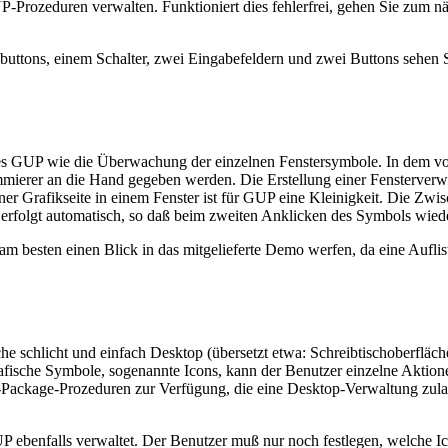
-Prozeduren verwalten. Funktioniert dies fehlerfrei, gehen Sie zum nä
buttons, einem Schalter, zwei Eingabefeldern und zwei Buttons sehen Si
des GUP wie die Überwachung der einzelnen Fenstersymbole. In dem 
ierer an die Hand gegeben werden. Die Erstellung einer Fensterverwa
ner Grafikseite in einem Fenster ist für GUP eine Kleinigkeit. Die Zwi
rfolgt automatisch, so daß beim zweiten Anklicken des Symbols wieder 
 am besten einen Blick in das mitgelieferte Demo werfen, da eine Aufl
e schlicht und einfach Desktop (übersetzt etwa: Schreibtischoberflä
afische Symbole, sogenannte Icons, kann der Benutzer einzelne Aktion
ty-Package-Prozeduren zur Verfügung, die eine Desktop-Verwaltung zul
ebenfalls verwaltet. Der Benutzer muß nur noch festlegen, welche I