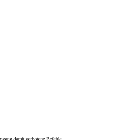
mgang damit verbotene Befehle.