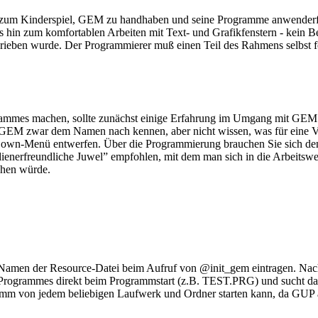
um Kinderspiel, GEM zu handhaben und seine Programme anwenderfreu
hin zum komfortablen Arbeiten mit Text- und Grafikfenstern - kein B
ben wurde. Der Programmierer muß einen Teil des Rahmens selbst f
rammes machen, sollte zunächst einige Erfahrung im Umgang mit GEM (
EM zwar dem Namen nach kennen, aber nicht wissen, was für eine Vielfa
Down-Menü entwerfen. Über die Programmierung brauchen Sie sich den 
nerfreundliche Juwel” empfohlen, mit dem man sich in die Arbeitswei
tehen würde.
 Namen der Resource-Datei beim Aufruf von @init_gem eintragen. Nach
Programmes direkt beim Programmstart (z.B. TEST.PRG) und sucht d
ramm von jedem beliebigen Laufwerk und Ordner starten kann, da GUP 