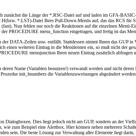
 sich zunächst die Länge der *.RSC-Datei auf und laden im GFA-BASIC-
zw. *.LST)-Datei Ihres Pull-Down-Menüs auf, das das RCS für Sie e
fast). Nun fehlen nur noch die Reaktionen auf die einzelnen Menü-Ei
in der PROCEDURE menu_function eingetragen, und fertig ist das Men
n der DATA-Zeilen usw. entfällt. Stattdessen nimmt Ihnen das GUP in
ich einen weiteren Eintrag in die Menüleisten ein, so muß nicht der g
er PROCEDURE menujunction Ihren neuen Eintrag zusätzlich abfrage
en deren Name (Variablen benutzen!) verwandt werden und nicht deren
Prozedur init_hnumbers die Variablenzuweisungen abgeändert werden.
on Dialogboxen. Dies liegt jedoch nicht am GUP, sondern an der Vielfa
on, wie zum Beispiel eine Alertbox. Hier können neben mehreren Schalt
nden sein. Die beste Lösung zur Verwaltung aller Elemente liegt darin, 