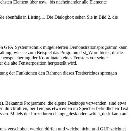
chsten Element über usw., bis nacheinander alle Elemente
e ebenfalls in Listing 1. Die Dialogbox sehen Sie in Bild 2, die
von GFA-Systemtechnik mitgelieferten Demonstrationsprogramm kann
ltung, wie sie zum Beispiel das Programm 1st_Word bietet, dürfte
schenspeicherung der Koordinaten eines Fensters vor seiner
die alte Fensterposition hergestellt wird.
istung der Funktionen den Rahmen dieses Testberichtes sprengen
che). Bekannte Programme. die eigene Desktops verwenden, sind etwa
en durchführen, bei Tempus etwa einen im Speicher befindlichen Text
assen. Mittels der Prozeduren change_desk oder switch_desk kann auf
cons verschoben werden dürfen und welche nicht, und GUP zeichnet