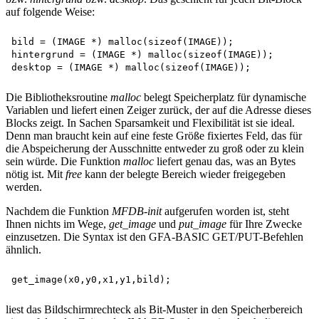
auf folgende Weise:
bild = (IMAGE *) malloc(sizeof(IMAGE)); 

hintergrund = (IMAGE *) malloc(sizeof(IMAGE)); 

Die Bibliotheksroutine
malloc
belegt Speicherplatz für dynamische
Variablen und liefert einen Zeiger zurück, der auf die Adresse dieses
Blocks zeigt. In Sachen Sparsamkeit und Flexibilität ist sie ideal.
Denn man braucht kein auf eine feste Größe fixiertes Feld, das für
die Abspeicherung der Ausschnitte entweder zu groß oder zu klein
sein würde. Die Funktion
malloc
liefert genau das, was an Bytes
nötig ist. Mit
free
kann der belegte Bereich wieder freigegeben
werden.
Nachdem die Funktion
MFDB-init
aufgerufen worden ist, steht
Ihnen nichts im Wege,
get_image
und
put_image
für Ihre Zwecke
einzusetzen. Die Syntax ist den GFA-BASIC GET/PUT-Befehlen
ähnlich.
liest das Bildschirmrechteck als Bit-Muster in den Speicherbereich