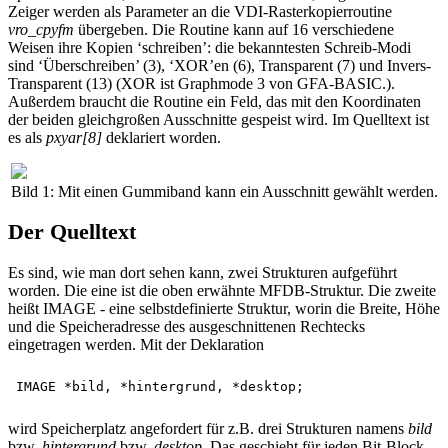
Zeiger werden als Parameter an die VDI-Rasterkopierroutine
vro_cpyfm
übergeben. Die Routine kann auf 16 verschiedene
Weisen ihre Kopien ‘schreiben’: die bekanntesten Schreib-Modi
sind ‘Überschreiben’ (3), ‘XOR’en (6), Transparent (7) und Invers-
Transparent (13) (XOR ist Graphmode 3 von GFA-BASIC.).
Außerdem braucht die Routine ein Feld, das mit den Koordinaten
der beiden gleichgroßen Ausschnitte gespeist wird. Im Quelltext ist
es als
pxyar[8]
deklariert worden.
Bild 1: Mit einen Gummiband kann ein Ausschnitt gewählt werden.
Der Quelltext
Es sind, wie man dort sehen kann, zwei Strukturen aufgeführt
worden. Die eine ist die oben erwähnte MFDB-Struktur. Die zweite
heißt IMAGE - eine selbstdefinierte Struktur, worin die Breite, Höhe
und die Speicheradresse des ausgeschnittenen Rechtecks
eingetragen werden. Mit der Deklaration
wird Speicherplatz angefordert für z.B. drei Strukturen namens
bild
bzw.
hintergrund
bzw.
desktop
. Das geschieht für jeden Bit-Block