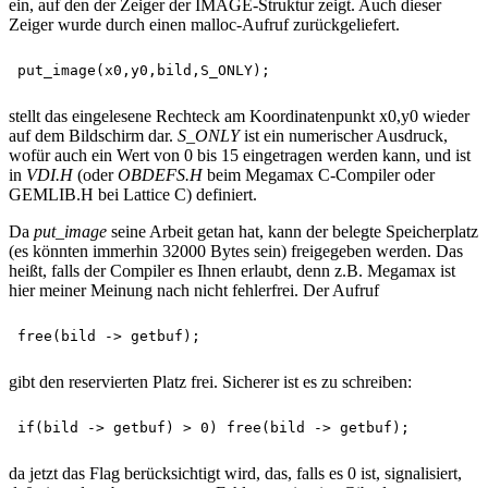
ein, auf den der Zeiger der IMAGE-Struktur zeigt. Auch dieser
Zeiger wurde durch einen malloc-Aufruf zurückgeliefert.
stellt das eingelesene Rechteck am Koordinatenpunkt x0,y0 wieder
auf dem Bildschirm dar.
S_ONLY
ist ein numerischer Ausdruck,
wofür auch ein Wert von 0 bis 15 eingetragen werden kann, und ist
in
VDI.H
(oder
OBDEFS.H
beim Megamax C-Compiler oder
GEMLIB.H bei Lattice C) definiert.
Da
put_image
seine Arbeit getan hat, kann der belegte Speicherplatz
(es könnten immerhin 32000 Bytes sein) freigegeben werden. Das
heißt, falls der Compiler es Ihnen erlaubt, denn z.B. Megamax ist
hier meiner Meinung nach nicht fehlerfrei. Der Aufruf
gibt den reservierten Platz frei. Sicherer ist es zu schreiben:
da jetzt das Flag berücksichtigt wird, das, falls es 0 ist, signalisiert,