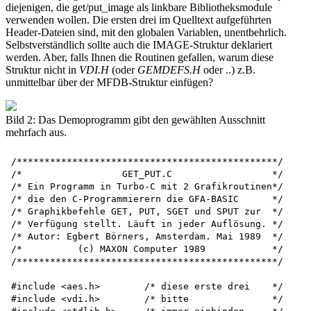
diejenigen, die get/put_image als linkbare Bibliotheksmodule
verwenden wollen. Die ersten drei im Quelltext aufgeführten
Header-Dateien sind, mit den globalen Variablen, unentbehrlich.
Selbstverständlich sollte auch die IMAGE-Struktur deklariert
werden. Aber, falls Ihnen die Routinen gefallen, warum diese
Struktur nicht in
VDI.H
(oder
GEMDEFS.H
oder ..) z.B.
unmittelbar über der MFDB-Struktur einfügen?
Bild 2: Das Demoprogramm gibt den gewählten Ausschnitt
mehrfach aus.
/***********************************************/ 
/*                  GET_PUT.C                  */
/* Ein Programm in Turbo-C mit 2 Grafikroutinen*/ 
/* die den C-Programmierern die GFA-BASIC      */
/* Graphikbefehle GET, PUT, SGET und SPUT zur  */ 
/* Verfügung stellt. Läuft in jeder Auflösung. */ 
/* Autor: Egbert Börners, Amsterdam. Mai 1989  */ 
/*          (c) MAXON Computer 1989            */
/***********************************************/

#include <aes.h>        /* diese erste drei    */
#include <vdi.h>        /* bitte               */
#include <stdlib.h>     /* immer einbinden     */
#include <string.h>
#include <stdio.h>

typedef struct          /* eine Struktur -      */
{                       /* hierin werden        */
    int breite;         /* abgelegt: Breite,    */
    int hoehe;          /* Höhe d.einzulesenden */
    char *getbuf;       /* Rechtecks und die    */
} IMAGE;                /* Adresse im Speicher  */
                        /* bevor Funktions-     */
                        /* prototypen defi-     */
                        /* niert werden.        */
/* -------------------------------------------- */
/*              Funktionsprototypen             */
/* -------------------------------------------- */
int open_vwork(void);   /* Wkst öffnen          */
void close_vwork(void); /* und schliePen        */
void graphik(void);     /* nur Demozwecke       */
void MFDB_init(void);
void get_image(int ,int ,int ,int ,IMAGE * ); 
void put_image(int ,int ,IMAGE * ,int );
/* -------------------------------------------- */
/*          Globale Variablen GEM               */
/* -------------------------------------------- */

int contrl[12],intin[128],intout[128],ptsin[128],ptsout[128];

int work_in[12],work_out[57]; 
int handle,gl_apid;
int gl_hchar,gl_wchar,gl_hbox,gl_wbox;

/* --------------------------------------------- */
/* Glob. Variablen f. "get_image" u. "put_image" */
/* --------------------------------------------- */

MFDB schirm,getbuf; /* siehe Text. */

IMAGE *bild,*torte,*desktop; /* IMAGE-zeiger */

int Hires,Medres,Lowres; /* Auflösungsvar.*/
int pixhoehe; /* Höhe des Ausschnitts */
int schirm_vertik; /* Vert.Auf1.Bildschirm */
int pxyar[8]; /* für Koordinaten. */
int mode; /* für log.Verknüpfung: */
/* Die meist gebrauchte sind: */
/* S_ONLY 3 überschreiben */
/* S_XOR_D 6 Grapm.3 GFA */
/* S_OR_D 7 transparent */
/* NOTS_OR_D 13 inv. transpar. */

#define TRUE        1
#define FALSE       0

/***********************************************/

void main()
{
    if(open_vwork() == TRUE) {
        #define max_breite (640-Lowres*320)-lastw+1 
        int x0,y0,x1,y1;
        int mousex,mousey,lastw,lasth,button,dum; 
    int x,y;
    char *meldung[] = {
        "[0][ | Desktop eingelesen. |][ Ahh ]",
        "[0][ | Torte auch... |] [ Hmm ]",
        "[0][ ][Ende|Weiter]",
        "[0][| GrüPe aus ... |][ Amsterdam ]"
        };
    /* f.jede IMAGE-Struktur Platz reservieren */ 
    bild = (IMAGE *) malloc(sizeof(IMAGE)); 
    torte = (IMAGE *) malloc(sizeof(IMAGE)); 
    desktop = (IMAGE *) malloc(sizeof(IMAGE));

    MFDB_init(); /* MFDB-Struktur init. */
    graf_mouse(M_OFF, 0x0L) ; /* Maus raus. */
    x = 639-Lowres*320; /* Nur für Demo- */
    y = 399-Lowres*200-Medres*200; /* zwecke */

    get_image (0,0, x, y, desktop) ; /* Desktop einlesen */
    form_alert(1, meldung[0]);
    graphik(); /* Demographik darstellen */
    get_image(0,0,x,y,torte); /* Torte einlesen*/ 
    form_alert(1, meldung[1]);
    graf_mouse(THIN_CROSS,0); /* Fadenkreuz */
    graf_mouse(M_ON,0);

    while(TRUE) {
                        /* Mausknopf? */ 
        vq_mouse(handle,&button,&mousex,(mousey); 
        if( button == 1 ) {
            dum = lastw = lasth — 0;
            evnt_timer(300,0); /* bremsen */
            /* Rechteck zeichnen mit 'Gummibox' */ 
            graf_rubberbox(mousex,mousey,dum,dum, (lastw, &lasth);

            /* dies sind die Koordinaten... */
            x0=mousex; y0=mousey; x1=x0+lastw-l; 
            y1 = y0+lasth-1; 
            graf_mouse(M_OFF,0x0L); 
            evnt_timer(300,0);
                        /* Bild abspeichern */ 
            get_image(x0,y0,x1,y1,bild);
                        /* Desktop 'PUT'ten */ 
            put_image(0,0,desktop,S_ONLY);

            if((bild ->getbuf >0) {/*kein Fehler? */ 
                y = 12+Hires*7;
                for(x=0; x<max_breite; x += lastw) 
                    put_image(x,y,bild,S_ONLY);

                free(bild -> getbuf); /* Speicher */ 
            } /* wieder freigeben */

            button =0;
            graf_mouse(M_ON,0x0L);

            if( form_alert(1 , meldung[2]) == 1) 
            break; /* Ende: aus Schleife */

            graf_mouse(M_OFF, 0); 
            put_image(0,0,torte,S_ONLY); 
            graf_mouse(M_ON,0); 
            graf_mouse(THIN_CROSS, 0);
        } /* if */
    } /* while */

    free(torte -> getbuf); /* alle reserv.Platz */ 
    free(desktop -> getbuf); /* wieder frei */
    form_alert(1 , meldung[3]); 
    close_vwork();
}
else
    printf("Fehler bei der Programminitialisierung");
exit (0);
}

/* ----------------------------------------- */
/*              open_vwork()                 */
/*          Arbeitsstation öffnen            */
/* ----------------------------------------- */

int open_vwork()
{
    register int i;
            /* anmelden bei AES */
    if((gl_apid = appl_init()) != -1) {

        for(i = 1; i < 10; work_in[i++] = 0); 
        work_in[10] = 2;
        handle = graf_handle(&gl_wchar,&gl_hchar, 
                             &gl_wbox, &gl_hbox);
        work_in[0] = handle;
        v_opnvwk(work_in, &handle, work_out); 
        return(TRUE); /* hat geklappt */
    }
    else
        return(FALSE); /* oder nicht */
}

/* -------------------------------------------- */
/*                  close_vwork()               */
/*          Arbeitsstation wieder schließen     */
/* -------------------------------------------- */

void close_vwork()
{
    v_clsvwk(handle); /* Station schließen */
    appl_exit(); /* abmelden bei AES */
}

/* -------------------------------------------- */
/*              void graphik(void)              */
/*  Routine die Torte auf dem Schirm darstellt  */ 
/* -------------------------------------------- */

void graphik(void)
{
    int i, farbe;
    /* Auflösungsabh. Korrekturvariabl.f. Demo */
    int x_korr = Lowres*320;
    int y_korr = (Lowres || Medres)*200;
    int x           = (640-x_korr)/2; /* Mittelpunkt*/ 
    int y           = (400-y_korr)/2; /* d.Schirmes */ 
    int radius      = 170-85*Lowres;
    vswr_mode(handle, MD_REPLACE);    /* überschreib*/ 
    vsf_color(handle, BLACK);         /* Füllfarbe */
    vsf_interior(handle, 3);          /* Fülltyp */

    for(i=0, farbe=1; i<3600; i += 450, farbe ++) {
        vsf_style(handle, (i+450)/450);
        if(Lowres | Medres) {       /* Farbbetrieb*/
            if((farbe % 4) ==0) /* farbe MOD 4*/
                farbe = 1;
            vsf_color(handle, farbe); /* Füllfarbe */
        }
        v_pie(handle, x, y, radius, i, i+400); /* Torte! */
    }
    vst_color(handle, BLACK); 
    vswr_mode(handle, MD_TRANS); 
    if (Hires) 
        y = 390; 
    else
        y = 190; 
    v_gtext(handle, x-135, y,"Bitte zeichnen Sie eine <Rubberbox>");
}

/***********************************************/ 
/*                  MFDB_init-routine          */
/* läPt die MFDB-Struktur 'schirm' automatisch */ 
/* Auflösungsabhängig ausfüllen, da Adressen-  */ 
/* Mitglied gleich 0 ist. I.d.Struktur 'getbuf'*/ 
/* (Puffer für GET) kann nur d. Anzahl der Bit-*/ 
/* Ebenen geschrieben werden. D. Routine bitte */ 
/* aufrufen bevor "get_image" oder "put_image".*/ 
/***********************************************/

void MFDB_init()
{
    schirm.fd_addr =0; /* Startadresse d. Bild-*/
                       /* schirms. ( = Flag) */

    schirm_vertik = work_out[1]; /* y-Auflösung*/

    /* Information über Anzahl der Bit-Ebenen (= */
    /* Anzahl Bits pro Pixel{färbe)) wird bei VDI */ 
    /* eingeholt. Die »erweiterte« Information */ 
    /* wird nach Aufruf der Funktion 'vq_extend' */ 
    /* in work_out[4] geschrieben. */

    vq_extnd(handle, 1, work_out); 
    getbuf.fd_nplanes = schirm.fd_nplanes = work_out[4];

    /* Die akt. Auflösung läPt sich so herleiten */
    switch (work_out[4]) {
        case 4: Lowres = TRUE; break; 
        case 2: Medres = TRUE; break; 
        case 1: Hires = TRUE;
    }
}

/A**********************************************/
/*             get_image - Routine             */
/* Routine liest ein Bildschirmrechteck ein    */
/* in d. Speicherbereich der m. "malloc" belegt*/
/* wird. Routine braucht als Parameter die Eck-*/
/* punkte des Quellrechtecks und d. Zeiger auf */
/*               eine IMAGE-Struktur.          */
/***********************************************/

void get_image(int x0,int y0,int x1,int y1,
               IMAGE * g_image)
{
    char *memory; /* Zeiger für "malloc" */
    int anzahl_byte,pixbreite,pix;
                /* Anzahl Pixel pro Byte*/ 
    pix = 8 / schirm.fd_nplanes;
    graf_mouse(256,0x0L); /* Maus aus */

    pixbreite=((x1-x0)+16) & 0xFFF0; /* d. 16 teilbar */
    pixhoehe = y1-y0;   /* Pixelhöhe d.Rechtecks*/

    if(pixbreite <=0 || pixhoehe <=0)
        g_image -> getbuf =0; /* keine Bomben bitte*/ 
    else {
        /* Bildschirmkoordinaten (= Quelle) und */
        pxyar[0]=x0; pxyar[1]=y0; pxyar[2]=x1;
        pxyar[3]=y1;
        /* Zieleckp. (linksoben anfangen) eintragen*/ 
        pxyar[4]=0; pxyar[5]=0; pxyar[6]=x1-x0; 
        pxyar[7]=pixhoehe;

        /* Anzahl Bytes des Rechtecks ausrechnen */ 
        anzahl_byte=(pixbreite / pix)*(pixhoehe + 1) + 8;


        /*          RAM-Platz reservieren       */
        memory = malloc(anzahl_byte*sizeof(char));

        if ( memory > 0 ) { /* falls Platz ist */

            g_image ->breite = x1-x0; /* Br. in IMAGE */ 
            g_image ->hoehe =