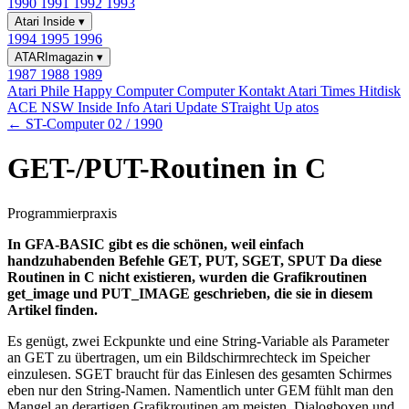
1990
1991
1992
1993
Atari Inside
▾
1994
1995
1996
ATARImagazin
▾
1987
1988
1989
Atari Phile
Happy Computer
Computer Kontakt
Atari Times
Hitdisk
ACE NSW Inside Info
Atari Update
STraight Up
atos
← ST-Computer 02 / 1990
GET-/PUT-Routinen in C
Programmierpraxis
In GFA-BASIC gibt es die schönen, weil einfach
handzuhabenden Befehle GET, PUT, SGET, SPUT Da diese
Routinen in C nicht existieren, wurden die Grafikroutinen
get_image und PUT_IMAGE geschrieben, die sie in diesem
Artikel finden.
Es genügt, zwei Eckpunkte und eine String-Variable als Parameter
an GET zu übertragen, um ein Bildschirmrechteck im Speicher
einzulesen. SGET braucht für das Einlesen des gesamten Schirmes
eben nur den String-Namen. Namentlich unter GEM fühlt man den
Mangel an derartigen Grafikroutinen am meisten. Dialogboxen und