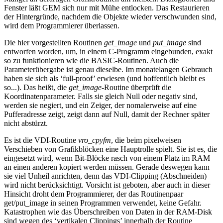
Fenster läßt GEM sich nur mit Mühe entlocken. Das Restaurieren
der Hintergründe, nachdem die Objekte wieder verschwunden sind,
wird dem Programmierer überlassen.
Die hier vorgestellten Routinen
get_image
und
put_image
sind
entworfen worden, um, in einem C-Programm eingebunden, exakt
so zu funktionieren wie die BASIC-Routinen. Auch die
Parameterübergabe ist genau dieselbe. Im monatelangen Gebrauch
haben sie sich als ‘full-proof’ erwiesen (und hoffentlich bleibt es
so...). Das heißt, die
get_image
-Routine überprüft die
Koordinatenparameter. Falls sie gleich Null oder negativ sind,
werden sie negiert, und ein Zeiger, der nomalerweise auf eine
Pufferadresse zeigt, zeigt dann auf Null, damit der Rechner später
nicht abstürzt.
Es ist die VDI-Routine
vro_cpyfm
, die beim pixelweisen
Verschieben von Grafikblöcken eine Hauptrolle spielt. Sie ist es, die
eingesetzt wird, wenn Bit-Blöcke rasch von einem Platz im RAM
an einen anderen kopiert werden müssen. Gerade deswegen kann
sie viel Unheil anrichten, denn das VDI-Clipping (Abschneiden)
wird nicht berücksichtigt. Vorsicht ist geboten, aber auch in dieser
Hinsicht droht dem Programmierer, der das Routinenpaar
get/put_image in seinen Programmen verwendet, keine Gefahr.
Katastrophen wie das Überschreiben von Daten in der RAM-Disk
sind wegen des ‘vertikalen Clippings’ innerhalb der Routine