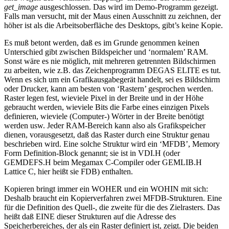
get_image
ausgeschlossen. Das wird im Demo-Programm gezeigt.
Falls man versucht, mit der Maus einen Ausschnitt zu zeichnen, der
höher ist als die Arbeitsoberfläche des Desktops, gibt’s keine Kopie.
Es muß betont werden, daß es im Grunde genommen keinen
Unterschied gibt zwischen Bildspeicher und ‘normalem’ RAM.
Sonst wäre es nie möglich, mit mehreren getrennten Bildschirmen
zu arbeiten, wie z.B. das Zeichenprogramm DEGAS ELITE es tut.
Wenn es sich um ein Grafikausgabegerät handelt, sei es Bildschirm
oder Drucker, kann am besten von ‘Rastern’ gesprochen werden.
Raster legen fest, wieviele Pixel in der Breite und in der Höhe
gebraucht werden, wieviele Bits die Farbe eines einzigen Pixels
definieren, wieviele (Computer-) Wörter in der Breite benötigt
werden usw. Jeder RAM-Bereich kann also als Grafikspeicher
dienen, vorausgesetzt, daß das Raster durch eine Struktur genau
beschrieben wird. Eine solche Struktur wird ein ‘MFDB’, Memory
Form Definition-Block genannt; sie ist in VDI.H (oder
GEMDEFS.H beim Megamax C-Compiler oder GEMLIB.H
Lattice C, hier heißt sie FDB) enthalten.
Kopieren bringt immer ein WOHER und ein WOHIN mit sich:
Deshalb braucht ein Kopierverfahren zwei MFDB-Strukturen. Eine
für die Definition des Quell-, die zweite für die des Zielrasters. Das
heißt daß EINE dieser Strukturen auf die Adresse des
Speicherbereiches, der als ein Raster definiert ist, zeigt. Die beiden