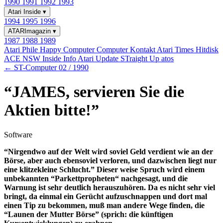
1990
1991
1992
1993
Atari Inside
▾
1994
1995
1996
ATARImagazin
▾
1987
1988
1989
Atari Phile
Happy Computer
Computer Kontakt
Atari Times
Hitdisk
ACE NSW Inside Info
Atari Update
STraight Up
atos
← ST-Computer 02 / 1990
“JAMES, servieren Sie die
Aktien bitte!”
Software
“Nirgendwo auf der Welt wird soviel Geld verdient wie an der
Börse, aber auch ebensoviel verloren, und dazwischen liegt nur
eine klitzekleine Schlucht.” Dieser weise Spruch wird einem
unbekannten “Parkettpropheten“ nachgesagt, und die
Warnung ist sehr deutlich herauszuhören. Da es nicht sehr viel
bringt, da einmal ein Gerücht aufzuschnappen und dort mal
einen Tip zu bekommen, muß man andere Wege finden, die
“Launen der Mutter Börse” (sprich: die künftigen