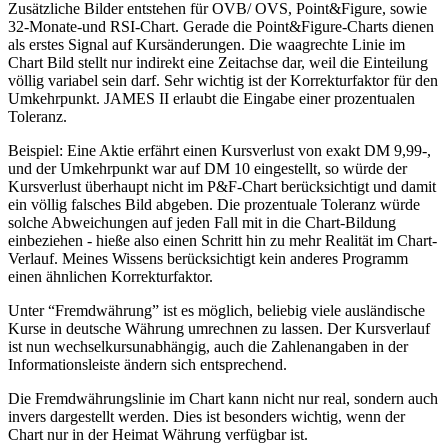
Zusätzliche Bilder entstehen für OVB/ OVS, Point&Figure, sowie
32-Monate-und RSI-Chart. Gerade die Point&Figure-Charts dienen
als erstes Signal auf Kursänderungen. Die waagrechte Linie im
Chart Bild stellt nur indirekt eine Zeitachse dar, weil die Einteilung
völlig variabel sein darf. Sehr wichtig ist der Korrekturfaktor für den
Umkehrpunkt. JAMES II erlaubt die Eingabe einer prozentualen
Toleranz.
Beispiel: Eine Aktie erfährt einen Kursverlust von exakt DM 9,99-,
und der Umkehrpunkt war auf DM 10 eingestellt, so würde der
Kursverlust überhaupt nicht im P&F-Chart berücksichtigt und damit
ein völlig falsches Bild abgeben. Die prozentuale Toleranz würde
solche Abweichungen auf jeden Fall mit in die Chart-Bildung
einbeziehen - hieße also einen Schritt hin zu mehr Realität im Chart-
Verlauf. Meines Wissens berücksichtigt kein anderes Programm
einen ähnlichen Korrekturfaktor.
Unter “Fremdwährung” ist es möglich, beliebig viele ausländische
Kurse in deutsche Währung umrechnen zu lassen. Der Kursverlauf
ist nun wechselkursunabhängig, auch die Zahlenangaben in der
Informationsleiste ändern sich entsprechend.
Die Fremdwährungslinie im Chart kann nicht nur real, sondern auch
invers dargestellt werden. Dies ist besonders wichtig, wenn der
Chart nur in der Heimat Währung verfügbar ist.