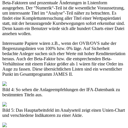
Beta-Faktoren und prozentuale Änderungen in Listenform
ausgegeben. Der “Numerik“-Teil ist die wesentliche Voraussetzung,
um interessante Titel im “Analyse”-Teil näher zu betrachten. Es
findet eine Komplettuntersuchung aller Titel einer Wertpapierdatei
statt, mit der herausragende Kursbewegungen sofort erkennbar sind.
Denn kaum ein Benutzer würde sich alle hundert Charts einer Datei
ansehen wollen.
Interessante Papiere wären z.B., wenn der OVB/OVS nahe der
Begrenzungslinien von 100% bzw. 0% läge. Auf Sicherheit
bedachte Anleger suchen sich eher Werte mit hoher Renditenrelation
heraus. Auch der Beta-Faktor bzw. die entsprechenden Beta-
Verhältnisse mit einem Faktor größer als 1 wären für eine Order ins
Auge zu fassen. Diese übersichtlichen Listen sind ein wesentlicher
Punkt im Gesamtprogramm JAMES II.
Bild 4: So sehen die Anlageempfehlungen der IFA-Datenbank zu
bestimmten Titeln aus.
Bild 5: Das Hauptarbeitsfeld im Analyseteil zeigt einen Unien-Chart
und verschiedene Indikatoren zu einer Aktie.