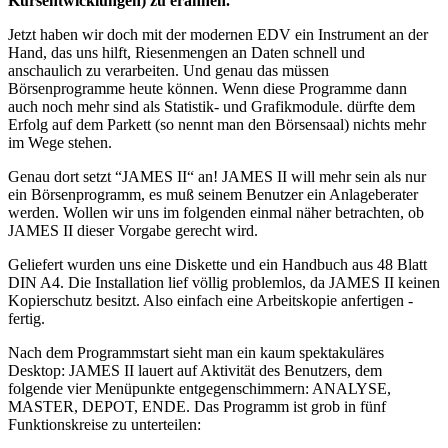
Kursentwicklungen) zu erahnen.
Jetzt haben wir doch mit der modernen EDV ein Instrument an der
Hand, das uns hilft, Riesenmengen an Daten schnell und
anschaulich zu verarbeiten. Und genau das müssen
Börsenprogramme heute können. Wenn diese Programme dann
auch noch mehr sind als Statistik- und Grafikmodule. dürfte dem
Erfolg auf dem Parkett (so nennt man den Börsensaal) nichts mehr
im Wege stehen.
Genau dort setzt “JAMES II“ an! JAMES II will mehr sein als nur
ein Börsenprogramm, es muß seinem Benutzer ein Anlageberater
werden. Wollen wir uns im folgenden einmal näher betrachten, ob
JAMES II dieser Vorgabe gerecht wird.
Geliefert wurden uns eine Diskette und ein Handbuch aus 48 Blatt
DIN A4. Die Installation lief völlig problemlos, da JAMES II keinen
Kopierschutz besitzt. Also einfach eine Arbeitskopie anfertigen -
fertig.
Nach dem Programmstart sieht man ein kaum spektakuläres
Desktop: JAMES II lauert auf Aktivität des Benutzers, dem
folgende vier Menüpunkte entgegenschimmern: ANALYSE,
MASTER, DEPOT, ENDE. Das Programm ist grob in fünf
Funktionskreise zu unterteilen: