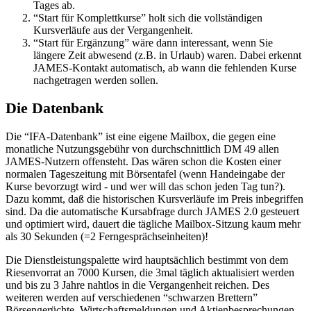
Tages ab.
“Start für Komplettkurse” holt sich die vollständigen
Kursverläufe aus der Vergangenheit.
“Start für Ergänzung” wäre dann interessant, wenn Sie
längere Zeit abwesend (z.B. in Urlaub) waren. Dabei erkennt
JAMES-Kontakt automatisch, ab wann die fehlenden Kurse
nachgetragen werden sollen.
Die Datenbank
Die “IFA-Datenbank” ist eine eigene Mailbox, die gegen eine
monatliche Nutzungsgebühr von durchschnittlich DM 49 allen
JAMES-Nutzern offensteht. Das wären schon die Kosten einer
normalen Tageszeitung mit Börsentafel (wenn Handeingabe der
Kurse bevorzugt wird - und wer will das schon jeden Tag tun?).
Dazu kommt, daß die historischen Kursverläufe im Preis inbegriffen
sind. Da die automatische Kursabfrage durch JAMES 2.0 gesteuert
und optimiert wird, dauert die tägliche Mailbox-Sitzung kaum mehr
als 30 Sekunden (=2 Ferngesprächseinheiten)!
Die Dienstleistungspalette wird hauptsächlich bestimmt von dem
Riesenvorrat an 7000 Kursen, die 3mal täglich aktualisiert werden
und bis zu 3 Jahre nahtlos in die Vergangenheit reichen. Des
weiteren werden auf verschiedenen “schwarzen Brettern”
Börsengerüchte, Wirtschaftsmeldungen und Aktienbesprechungen,