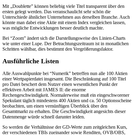
Mit „Doublette” können beliebig viele Titel transparent über den
ersten gelegt werden. Das veranschaulicht sehr schön die
Unterschiede ähnlicher Unternehmen aus derselben Branche. Auch
könnte man dabei eine Aktie mit einem Index vergleichen lassen,
was mögliche Entwicklungen besser deutlich machte.
Bei “Zoom” ändert sich die Darstellungsweise des Linien-Charts
wie unter einer Lupe. Der Betrachtungszeitraum ist in monatlichen
Schritten wählbar, dies bestimmt den Vergrößerungsfaktor.
Ausführliche Listen
Alle Auswahlpunkte bei “Numerik” betreffen nun alle 100 Aktien
einer Wertpapierdatei insgesamt. Die Beschränkung auf 100 Titel
pro Datei beschert dem Nutzer einen wesentlichen Punkt der
effektiven Arbeit mit JAMES II: die enorme
Rechengeschwindigkeit. Normalerweise muß ein eingeschworener
Spekulant täglich mindestens 400 Aktien und ca. 50 Optionsscheine
beobachten, um einen vernünftigen Überblick über den
Gesamtmarkt zu erhalten. Die Geschwindigkeit angesichts dieser
Datenmenge würde schnell darunter leiden.
So werden die Verhältnisse der GD-Werte zum zeitgleichen Kurs,
der verschiedenen TBIs zueinander sowie Renditen, OVB/OBS,