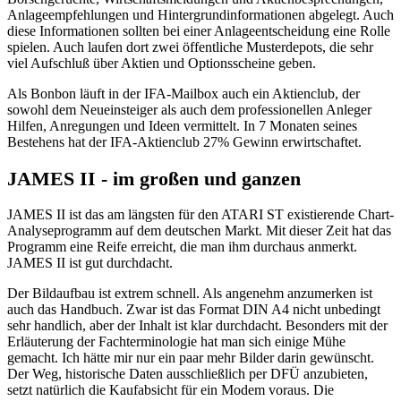
Anlageempfehlungen und Hintergrundinformationen abgelegt. Auch
diese Informationen sollten bei einer Anlageentscheidung eine Rolle
spielen. Auch laufen dort zwei öffentliche Musterdepots, die sehr
viel Aufschluß über Aktien und Optionsscheine geben.
Als Bonbon läuft in der IFA-Mailbox auch ein Aktienclub, der
sowohl dem Neueinsteiger als auch dem professionellen Anleger
Hilfen, Anregungen und Ideen vermittelt. In 7 Monaten seines
Bestehens hat der IFA-Aktienclub 27% Gewinn erwirtschaftet.
JAMES II - im großen und ganzen
JAMES II ist das am längsten für den ATARI ST existierende Chart-
Analyseprogramm auf dem deutschen Markt. Mit dieser Zeit hat das
Programm eine Reife erreicht, die man ihm durchaus anmerkt.
JAMES II ist gut durchdacht.
Der Bildaufbau ist extrem schnell. Als angenehm anzumerken ist
auch das Handbuch. Zwar ist das Format DIN A4 nicht unbedingt
sehr handlich, aber der Inhalt ist klar durchdacht. Besonders mit der
Erläuterung der Fachterminologie hat man sich einige Mühe
gemacht. Ich hätte mir nur ein paar mehr Bilder darin gewünscht.
Der Weg, historische Daten ausschließlich per DFÜ anzubieten,
setzt natürlich die Kaufabsicht für ein Modem voraus. Die