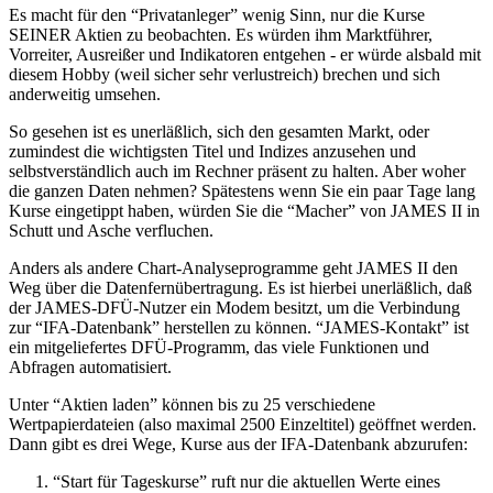
Es macht für den “Privatanleger” wenig Sinn, nur die Kurse
SEINER Aktien zu beobachten. Es würden ihm Marktführer,
Vorreiter, Ausreißer und Indikatoren entgehen - er würde alsbald mit
diesem Hobby (weil sicher sehr verlustreich) brechen und sich
anderweitig umsehen.
So gesehen ist es unerläßlich, sich den gesamten Markt, oder
zumindest die wichtigsten Titel und Indizes anzusehen und
selbstverständlich auch im Rechner präsent zu halten. Aber woher
die ganzen Daten nehmen? Spätestens wenn Sie ein paar Tage lang
Kurse eingetippt haben, würden Sie die “Macher” von JAMES II in
Schutt und Asche verfluchen.
Anders als andere Chart-Analyseprogramme geht JAMES II den
Weg über die Datenfernübertragung. Es ist hierbei unerläßlich, daß
der JAMES-DFÜ-Nutzer ein Modem besitzt, um die Verbindung
zur “IFA-Datenbank” herstellen zu können. “JAMES-Kontakt” ist
ein mitgeliefertes DFÜ-Programm, das viele Funktionen und
Abfragen automatisiert.
Unter “Aktien laden” können bis zu 25 verschiedene
Wertpapierdateien (also maximal 2500 Einzeltitel) geöffnet werden.
Dann gibt es drei Wege, Kurse aus der IFA-Datenbank abzurufen:
“Start für Tageskurse” ruft nur die aktuellen Werte eines