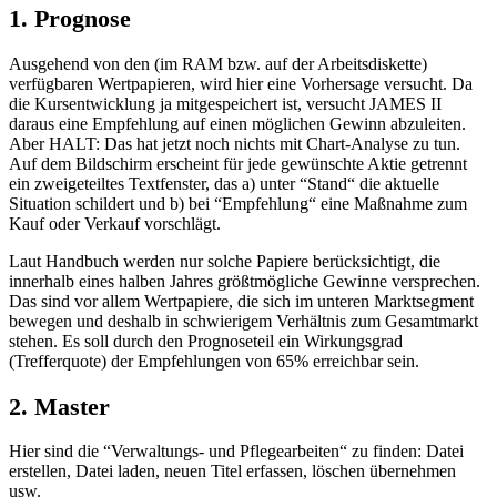
1. Prognose
Ausgehend von den (im RAM bzw. auf der Arbeitsdiskette)
verfügbaren Wertpapieren, wird hier eine Vorhersage versucht. Da
die Kursentwicklung ja mitgespeichert ist, versucht JAMES II
daraus eine Empfehlung auf einen möglichen Gewinn abzuleiten.
Aber HALT: Das hat jetzt noch nichts mit Chart-Analyse zu tun.
Auf dem Bildschirm erscheint für jede gewünschte Aktie getrennt
ein zweigeteiltes Textfenster, das a) unter “Stand“ die aktuelle
Situation schildert und b) bei “Empfehlung“ eine Maßnahme zum
Kauf oder Verkauf vorschlägt.
Laut Handbuch werden nur solche Papiere berücksichtigt, die
innerhalb eines halben Jahres größtmögliche Gewinne versprechen.
Das sind vor allem Wertpapiere, die sich im unteren Marktsegment
bewegen und deshalb in schwierigem Verhältnis zum Gesamtmarkt
stehen. Es soll durch den Prognoseteil ein Wirkungsgrad
(Trefferquote) der Empfehlungen von 65% erreichbar sein.
2. Master
Hier sind die “Verwaltungs- und Pflegearbeiten“ zu finden: Datei
erstellen, Datei laden, neuen Titel erfassen, löschen übernehmen
usw.