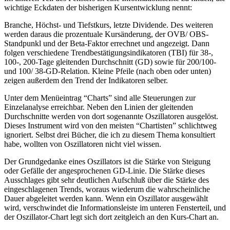
wichtige Eckdaten der bisherigen Kursentwicklung nennt:
Branche, Höchst- und Tiefstkurs, letzte Dividende. Des weiteren
werden daraus die prozentuale Kursänderung, der OVB/ OBS-
Standpunkl und der Beta-Faktor errechnet und angezeigt. Dann
folgen verschiedene Trendbestätigungsindikatoren (TBI) für 38-,
100-, 200-Tage gleitenden Durchschnitt (GD) sowie für 200/100-
und 100/ 38-GD-Relation. Kleine Pfeile (nach oben oder unten)
zeigen außerdem den Trend der Indikatoren selber.
Unter dem Menüeintrag “Charts” sind alle Steuerungen zur
Einzelanalyse erreichbar. Neben den Linien der gleitenden
Durchschnitte werden von dort sogenannte Oszillatoren ausgelöst.
Dieses Instrument wird von den meisten “Chartisten” schlichtweg
ignoriert. Selbst drei Bücher, die ich zu diesem Thema konsultiert
habe, wollten von Oszillatoren nicht viel wissen.
Der Grundgedanke eines Oszillators ist die Stärke von Steigung
oder Gefälle der angesprochenen GD-Linie. Die Stärke dieses
Ausschlages gibt sehr deutlichen Aufschluß über die Stärke des
eingeschlagenen Trends, woraus wiederum die wahrscheinliche
Dauer abgeleitet werden kann. Wenn ein Oszillator ausgewählt
wird, verschwindet die Informationsleiste im unteren Fensterteil, und
der Oszillator-Chart legt sich dort zeitgleich an den Kurs-Chart an.