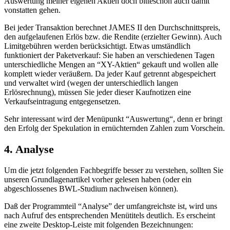
Auswertung meiner eigenen Aktien doch bitteschön auch damit
vonstatten gehen.
Bei jeder Transaktion berechnet JAMES II den Durchschnittspreis,
den aufgelaufenen Erlös bzw. die Rendite (erzielter Gewinn). Auch
Limitgebühren werden berücksichtigt. Etwas umständlich
funktioniert der Paketverkauf: Sie haben an verschiedenen Tagen
unterschiedliche Mengen an “XY-Aktien“ gekauft und wollen alle
komplett wieder veräußern. Da jeder Kauf getrennt abgespeichert
und verwaltet wird (wegen der unterschiedlich langen
Erlösrechnung), müssen Sie jeder dieser Kaufnotizen eine
Verkaufseintragung entgegensetzen.
Sehr interessant wird der Menüpunkt “Auswertung“, denn er bringt
den Erfolg der Spekulation in ernüchternden Zahlen zum Vorschein.
4. Analyse
Um die jetzt folgenden Fachbegriffe besser zu verstehen, sollten Sie
unseren Grundlagenartikel vorher gelesen haben (oder ein
abgeschlossenes BWL-Studium nachweisen können).
Daß der Programmteil “Analyse” der umfangreichste ist, wird uns
nach Aufruf des entsprechenden Menütitels deutlich. Es erscheint
eine zweite Desktop-Leiste mit folgenden Bezeichnungen: