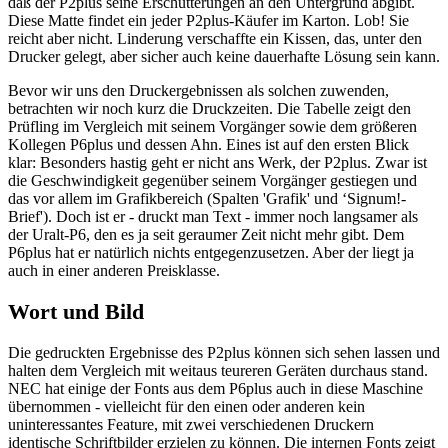
daß der P2plus seine Erschütterungen an den Untergrund abgibt.
Diese Matte findet ein jeder P2plus-Käufer im Karton. Lob! Sie
reicht aber nicht. Linderung verschaffte ein Kissen, das, unter den
Drucker gelegt, aber sicher auch keine dauerhafte Lösung sein kann.
Bevor wir uns den Druckergebnissen als solchen zuwenden,
betrachten wir noch kurz die Druckzeiten. Die Tabelle zeigt den
Prüfling im Vergleich mit seinem Vorgänger sowie dem größeren
Kollegen P6plus und dessen Ahn. Eines ist auf den ersten Blick
klar: Besonders hastig geht er nicht ans Werk, der P2plus. Zwar ist
die Geschwindigkeit gegenüber seinem Vorgänger gestiegen und
das vor allem im Grafikbereich (Spalten 'Grafik' und ‘Signum!-
Brief'). Doch ist er - druckt man Text - immer noch langsamer als
der Uralt-P6, den es ja seit geraumer Zeit nicht mehr gibt. Dem
P6plus hat er natürlich nichts entgegenzusetzen. Aber der liegt ja
auch in einer anderen Preisklasse.
Wort und Bild
Die gedruckten Ergebnisse des P2plus können sich sehen lassen und
halten dem Vergleich mit weitaus teureren Geräten durchaus stand.
NEC hat einige der Fonts aus dem P6plus auch in diese Maschine
übernommen - vielleicht für den einen oder anderen kein
uninteressantes Feature, mit zwei verschiedenen Druckern
identische Schriftbilder erzielen zu können. Die internen Fonts zeigt