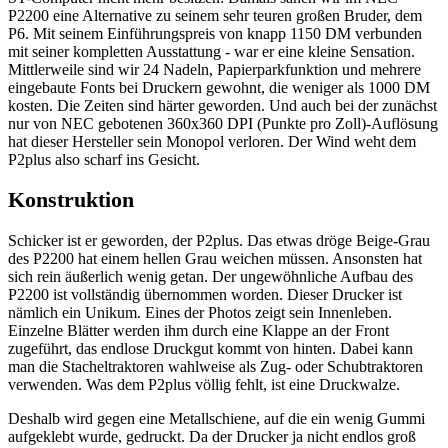
P2200 eine Alternative zu seinem sehr teuren großen Bruder, dem
P6. Mit seinem Einführungspreis von knapp 1150 DM verbunden
mit seiner kompletten Ausstattung - war er eine kleine Sensation.
Mittlerweile sind wir 24 Nadeln, Papierparkfunktion und mehrere
eingebaute Fonts bei Druckern gewohnt, die weniger als 1000 DM
kosten. Die Zeiten sind härter geworden. Und auch bei der zunächst
nur von NEC gebotenen 360x360 DPI (Punkte pro Zoll)-Auflösung
hat dieser Hersteller sein Monopol verloren. Der Wind weht dem
P2plus also scharf ins Gesicht.
Konstruktion
Schicker ist er geworden, der P2plus. Das etwas dröge Beige-Grau
des P2200 hat einem hellen Grau weichen müssen. Ansonsten hat
sich rein äußerlich wenig getan. Der ungewöhnliche Aufbau des
P2200 ist vollständig übernommen worden. Dieser Drucker ist
nämlich ein Unikum. Eines der Photos zeigt sein Innenleben.
Einzelne Blätter werden ihm durch eine Klappe an der Front
zugeführt, das endlose Druckgut kommt von hinten. Dabei kann
man die Stacheltraktoren wahlweise als Zug- oder Schubtraktoren
verwenden. Was dem P2plus völlig fehlt, ist eine Druckwalze.
Deshalb wird gegen eine Metallschiene, auf die ein wenig Gummi
aufgeklebt wurde, gedruckt. Da der Drucker ja nicht endlos groß