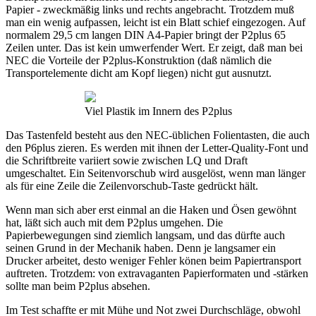
Papier - zweckmäßig links und rechts angebracht. Trotzdem muß
man ein wenig aufpassen, leicht ist ein Blatt schief eingezogen. Auf
normalem 29,5 cm langen DIN A4-Papier bringt der P2plus 65
Zeilen unter. Das ist kein umwerfender Wert. Er zeigt, daß man bei
NEC die Vorteile der P2plus-Konstruktion (daß nämlich die
Transportelemente dicht am Kopf liegen) nicht gut ausnutzt.
Viel Plastik im Innern des P2plus
Das Tastenfeld besteht aus den NEC-üblichen Folientasten, die auch
den P6plus zieren. Es werden mit ihnen der Letter-Quality-Font und
die Schriftbreite variiert sowie zwischen LQ und Draft
umgeschaltet. Ein Seitenvorschub wird ausgelöst, wenn man länger
als für eine Zeile die Zeilenvorschub-Taste gedrückt hält.
Wenn man sich aber erst einmal an die Haken und Ösen gewöhnt
hat, läßt sich auch mit dem P2plus umgehen. Die
Papierbewegungen sind ziemlich langsam, und das dürfte auch
seinen Grund in der Mechanik haben. Denn je langsamer ein
Drucker arbeitet, desto weniger Fehler könen beim Papiertransport
auftreten. Trotzdem: von extravaganten Papierformaten und -stärken
sollte man beim P2plus absehen.
Im Test schaffte er mit Mühe und Not zwei Durchschläge, obwohl