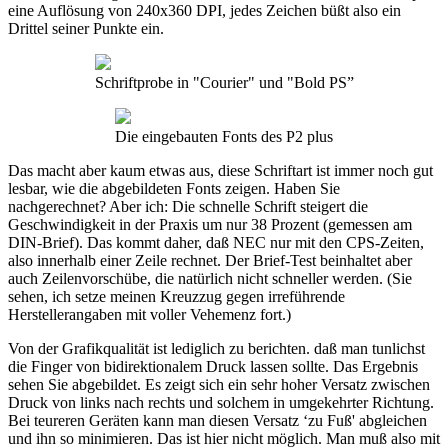
eine Auflösung von 240x360 DPI, jedes Zeichen büßt also ein
Drittel seiner Punkte ein.
Schriftprobe in "Courier" und "Bold PS”
Die eingebauten Fonts des P2 plus
Das macht aber kaum etwas aus, diese Schriftart ist immer noch gut
lesbar, wie die abgebildeten Fonts zeigen. Haben Sie
nachgerechnet? Aber ich: Die schnelle Schrift steigert die
Geschwindigkeit in der Praxis um nur 38 Prozent (gemessen am
DIN-Brief). Das kommt daher, daß NEC nur mit den CPS-Zeiten,
also innerhalb einer Zeile rechnet. Der Brief-Test beinhaltet aber
auch Zeilenvorschübe, die natürlich nicht schneller werden. (Sie
sehen, ich setze meinen Kreuzzug gegen irreführende
Herstellerangaben mit voller Vehemenz fort.)
Von der Grafikqualität ist lediglich zu berichten. daß man tunlichst
die Finger von bidirektionalem Druck lassen sollte. Das Ergebnis
sehen Sie abgebildet. Es zeigt sich ein sehr hoher Versatz zwischen
Druck von links nach rechts und solchem in umgekehrter Richtung.
Bei teureren Geräten kann man diesen Versatz ‘zu Fuß' abgleichen
und ihn so minimieren. Das ist hier nicht möglich. Man muß also mit