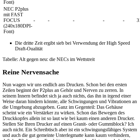
Font)
NEC P2plus
mit FAST
FOCUS
-
-
-
-
-
3
(240x180DPI-
Font)
Die dritte Zeit ergibt sieb bei Verwendung der High Speed
Draft-Oualität
Tabelle: Alt gegen neu: die NECs im Wettstreit
Reine Nervensache
Nun wagen wir uns endlich ans Drucken. Schon bei den ersten
Zeilen beginnt der P2plus an Gehör und Nerven zu zerren. In
seinem Innern befindet sich ja auch nichts, das ihn in irgend einer
Weise daran hindern könnte, alle Schwingungen und Vibrationen an
die Umgebung abzugeben. Ganz im Gegenteil: Das Gehäuse
scheint wie ein Verstärker zu wirken. Schon das Bewegen des
Druckkopfes allein ist so laut wie bei kaum einen anderen Drucker.
Stellen Sie Ihren Drucker auf einen Granit- oder Gummiblock? Ich
auch nicht. Ein Schreibtisch aber ist ein schwingungsfähiges System
und auch die gut gemeinte Unterlegmatte kann kaum verhindern,