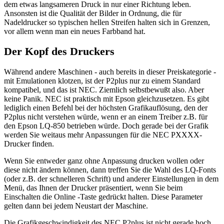
dem etwas langsameren Druck in nur einer Richtung leben.
Ansonsten ist die Qualität der Bilder in Ordnung, die für
Nadeldrucker so typischen hellen Streifen halten sich in Grenzen,
vor allem wenn man ein neues Farbband hat.
Der Kopf des Druckers
Während andere Maschinen - auch bereits in dieser Preiskategorie -
mit Emulationen klotzen, ist der P2plus nur zu einem Standard
kompatibel, und das ist NEC. Ziemlich selbstbewußt also. Aber
keine Panik. NEC ist praktisch mit Epson gleichzusetzen. Es gibt
lediglich einen Befehl bei der höchsten Grafikauflösung, den der
P2plus nicht verstehen würde, wenn er an einem Treiber z.B. für
den Epson LQ-850 betrieben würde. Doch gerade bei der Grafik
werden Sie weitaus mehr Anpassungen für die NEC PXXXX-
Drucker finden.
Wenn Sie entweder ganz ohne Anpassung drucken wollen oder
diese nicht ändern können, dann treffen Sie die Wahl des LQ-Fonts
(oder z.B. der schnelleren Schrift) und anderer Einstellungen in dem
Menü, das Ihnen der Drucker präsentiert, wenn Sie beim
Einschalten die Online -Taste gedrückt halten. Diese Parameter
gelten dann bei jedem Neustart der Maschine.
Die Grafikgeschwindigkeit des NEC P2plus ist nicht gerade hoch