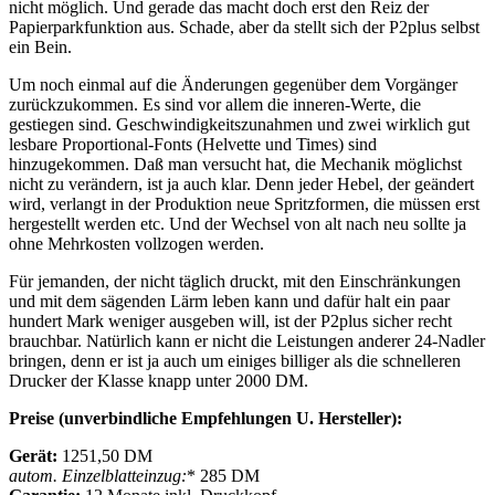
nicht möglich. Und gerade das macht doch erst den Reiz der
Papierparkfunktion aus. Schade, aber da stellt sich der P2plus selbst
ein Bein.
Um noch einmal auf die Änderungen gegenüber dem Vorgänger
zurückzukommen. Es sind vor allem die inneren-Werte, die
gestiegen sind. Geschwindigkeitszunahmen und zwei wirklich gut
lesbare Proportional-Fonts (Helvette und Times) sind
hinzugekommen. Daß man versucht hat, die Mechanik möglichst
nicht zu verändern, ist ja auch klar. Denn jeder Hebel, der geändert
wird, verlangt in der Produktion neue Spritzformen, die müssen erst
hergestellt werden etc. Und der Wechsel von alt nach neu sollte ja
ohne Mehrkosten vollzogen werden.
Für jemanden, der nicht täglich druckt, mit den Einschränkungen
und mit dem sägenden Lärm leben kann und dafür halt ein paar
hundert Mark weniger ausgeben will, ist der P2plus sicher recht
brauchbar. Natürlich kann er nicht die Leistungen anderer 24-Nadler
bringen, denn er ist ja auch um einiges billiger als die schnelleren
Drucker der Klasse knapp unter 2000 DM.
Preise (unverbindliche Empfehlungen U. Hersteller):
Gerät:
1251,50 DM
autom. Einzelblatteinzug:
* 285 DM