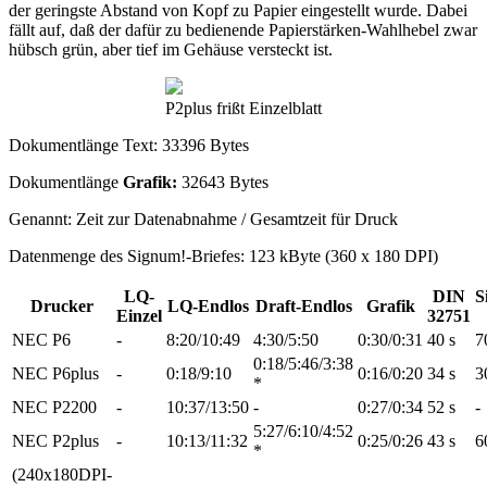
der geringste Abstand von Kopf zu Papier eingestellt wurde. Dabei
fällt auf, daß der dafür zu bedienende Papierstärken-Wahlhebel zwar
hübsch grün, aber tief im Gehäuse versteckt ist.
P2plus frißt Einzelblatt
Dokumentlänge Text: 33396 Bytes
Dokumentlänge
Grafik:
32643 Bytes
Genannt: Zeit zur Datenabnahme / Gesamtzeit für Druck
Datenmenge des Signum!-Briefes: 123 kByte (360 x 180 DPI)
LQ-
DIN
S
Drucker
LQ-Endlos
Draft-Endlos
Grafik
Einzel
32751
NEC P6
-
8:20/10:49
4:30/5:50
0:30/0:31
40 s
7
0:18/5:46/3:38
NEC P6plus
-
0:18/9:10
0:16/0:20
34 s
3
*
NEC P2200
-
10:37/13:50
-
0:27/0:34
52 s
-
5:27/6:10/4:52
NEC P2plus
-
10:13/11:32
0:25/0:26
43 s
6
*
(240x180DPI-