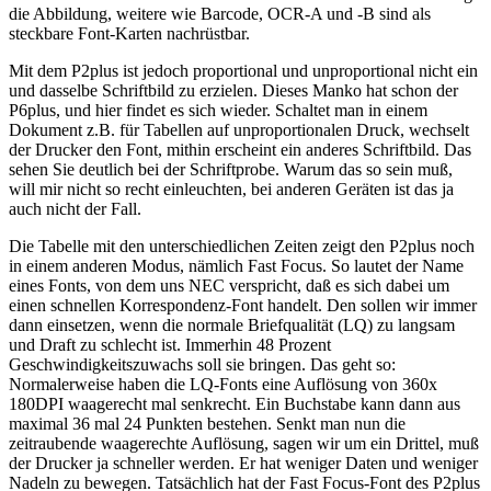
die Abbildung, weitere wie Barcode, OCR-A und -B sind als
steckbare Font-Karten nachrüstbar.
Mit dem P2plus ist jedoch proportional und unproportional nicht ein
und dasselbe Schriftbild zu erzielen. Dieses Manko hat schon der
P6plus, und hier findet es sich wieder. Schaltet man in einem
Dokument z.B. für Tabellen auf unproportionalen Druck, wechselt
der Drucker den Font, mithin erscheint ein anderes Schriftbild. Das
sehen Sie deutlich bei der Schriftprobe. Warum das so sein muß,
will mir nicht so recht einleuchten, bei anderen Geräten ist das ja
auch nicht der Fall.
Die Tabelle mit den unterschiedlichen Zeiten zeigt den P2plus noch
in einem anderen Modus, nämlich Fast Focus. So lautet der Name
eines Fonts, von dem uns NEC verspricht, daß es sich dabei um
einen schnellen Korrespondenz-Font handelt. Den sollen wir immer
dann einsetzen, wenn die normale Briefqualität (LQ) zu langsam
und Draft zu schlecht ist. Immerhin 48 Prozent
Geschwindigkeitszuwachs soll sie bringen. Das geht so:
Normalerweise haben die LQ-Fonts eine Auflösung von 360x
180DPI waagerecht mal senkrecht. Ein Buchstabe kann dann aus
maximal 36 mal 24 Punkten bestehen. Senkt man nun die
zeitraubende waagerechte Auflösung, sagen wir um ein Drittel, muß
der Drucker ja schneller werden. Er hat weniger Daten und weniger
Nadeln zu bewegen. Tatsächlich hat der Fast Focus-Font des P2plus