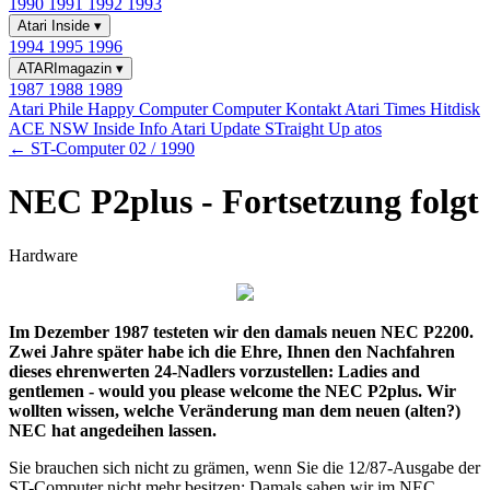
1990
1991
1992
1993
Atari Inside
▾
1994
1995
1996
ATARImagazin
▾
1987
1988
1989
Atari Phile
Happy Computer
Computer Kontakt
Atari Times
Hitdisk
ACE NSW Inside Info
Atari Update
STraight Up
atos
← ST-Computer 02 / 1990
NEC P2plus - Fortsetzung folgt
Hardware
Im Dezember 1987 testeten wir den damals neuen NEC P2200.
Zwei Jahre später habe ich die Ehre, Ihnen den Nachfahren
dieses ehrenwerten 24-Nadlers vorzustellen: Ladies and
gentlemen - would you please welcome the NEC P2plus. Wir
wollten wissen, welche Veränderung man dem neuen (alten?)
NEC hat angedeihen lassen.
Sie brauchen sich nicht zu grämen, wenn Sie die 12/87-Ausgabe der
ST-Computer nicht mehr besitzen: Damals sahen wir im NEC