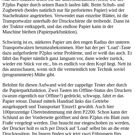
P2plus Papier durch seinen Bauch laufen läßt. Beim Schub- und
Zugbetrieb (beides natürlich nur für perforiertes Papier) wird der
Stacheltraktor angetrieben. Verwendet man einzelne Blätter, ist die
Transportwalze unterhalb der Druckschiene die treibende. Dann ist
der Traktor entkuppelt, und das endlose Papier kann in der
Maschine bleiben (Papierparkfunktion).
Schwierig ist es, stärkeres Papier um den engen Radius der unteren
Transportwalzen herumzubekommen. Hier hat der per ‘Load’-Taste
dazu aufgeforderte P2plus seine Probleme, und er weiß das auch. Er
fährt das Papier nämlich ganz langsam vor, dann wieder zurück,
wieder ein Stück vor etc., bis es endlich vor dem Kopf liegt. Nett ist
das anzuschauen, wenn sich die vermeintlich tote Technik soviel
(programmierte) Mühe gibt.
Belohnt für diesen Aufwand wird der zappelige Tester aber durch
die Papierparkfunktion. Zwei Tasten im Offline-Status des Druckers
(warum eigentlich nur Offline?) gedrückt, schwupp, fahrt er das
Papier retour. Darauf mittels Handrad links das Getriebe
ausgekuppelt und Transportart 'Einzel1 gewählt. Auch hier
100prozentige Übereinstimmung mit dem P2200. Schon kann der
Schlund an der Vorderseite geöffnet und dem P2plus ein Blatt zum
Fraße vorgelegt werden. Das braucht nur eingeschoben zu werden,
der Drucker holt es sich per Druck auf 'Load' selbst bis an die erste
Druckposition. Im Innern finden wir jetzt zwei Führungen fürs