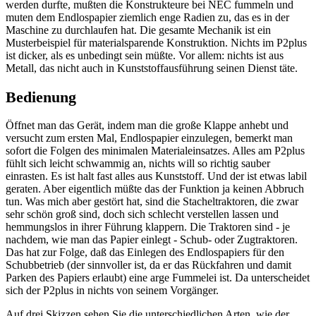
werden durfte, mußten die Konstrukteure bei NEC fummeln und
muten dem Endlospapier ziemlich enge Radien zu, das es in der
Maschine zu durchlaufen hat. Die gesamte Mechanik ist ein
Musterbeispiel für materialsparende Konstruktion. Nichts im P2plus
ist dicker, als es unbedingt sein müßte. Vor allem: nichts ist aus
Metall, das nicht auch in Kunststoffausführung seinen Dienst täte.
Bedienung
Öffnet man das Gerät, indem man die große Klappe anhebt und
versucht zum ersten Mal, Endlospapier einzulegen, bemerkt man
sofort die Folgen des minimalen Materialeinsatzes. Alles am P2plus
fühlt sich leicht schwammig an, nichts will so richtig sauber
einrasten. Es ist halt fast alles aus Kunststoff. Und der ist etwas labil
geraten. Aber eigentlich müßte das der Funktion ja keinen Abbruch
tun. Was mich aber gestört hat, sind die Stacheltraktoren, die zwar
sehr schön groß sind, doch sich schlecht verstellen lassen und
hemmungslos in ihrer Führung klappern. Die Traktoren sind - je
nachdem, wie man das Papier einlegt - Schub- oder Zugtraktoren.
Das hat zur Folge, daß das Einlegen des Endlospapiers für den
Schubbetrieb (der sinnvoller ist, da er das Rückfahren und damit
Parken des Papiers erlaubt) eine arge Fummelei ist. Da unterscheidet
sich der P2plus in nichts von seinem Vorgänger.
Auf drei Skizzen sehen Sie die unterschiedlichen Arten, wie der