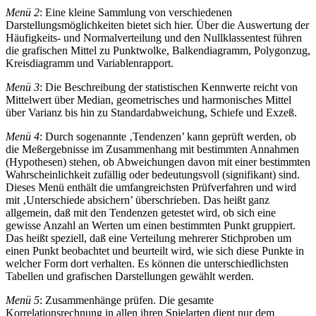
Menü 2
: Eine kleine Sammlung von verschiedenen
Darstellungsmöglichkeiten bietet sich hier. Über die Auswertung der
Häufigkeits- und Normalverteilung und den Nullklassentest führen
die grafischen Mittel zu Punktwolke, Balkendiagramm, Polygonzug,
Kreisdiagramm und Variablenrapport.
Menü 3
: Die Beschreibung der statistischen Kennwerte reicht von
Mittelwert über Median, geometrisches und harmonisches Mittel
über Varianz bis hin zu Standardabweichung, Schiefe und Exzeß.
Menü 4
: Durch sogenannte ‚Tendenzen’ kann geprüft werden, ob
die Meßergebnisse im Zusammenhang mit bestimmten Annahmen
(Hypothesen) stehen, ob Abweichungen davon mit einer bestimmten
Wahrscheinlichkeit zufällig oder bedeutungsvoll (signifikant) sind.
Dieses Menü enthält die umfangreichsten Prüfverfahren und wird
mit ‚Unterschiede absichern’ überschrieben. Das heißt ganz
allgemein, daß mit den Tendenzen getestet wird, ob sich eine
gewisse Anzahl an Werten um einen bestimmten Punkt gruppiert.
Das heißt speziell, daß eine Verteilung mehrerer Stichproben um
einen Punkt beobachtet und beurteilt wird, wie sich diese Punkte in
welcher Form dort verhalten. Es können die unterschiedlichsten
Tabellen und grafischen Darstellungen gewählt werden.
Menü 5
: Zusammenhänge prüfen. Die gesamte
Korrelationsrechnung in allen ihren Spielarten dient nur dem