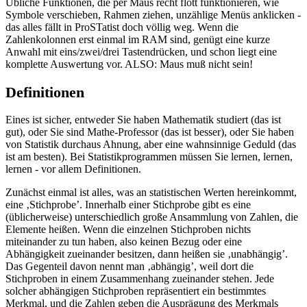
Übliche Funktionen, die per Maus recht flott funktionieren, wie
Symbole verschieben, Rahmen ziehen, unzählige Menüs anklicken -
das alles fällt in ProSTatist doch völlig weg. Wenn die
Zahlenkolonnen erst einmal im RAM sind, genügt eine kurze
Anwahl mit eins/zwei/drei Tastendrücken, und schon liegt eine
komplette Auswertung vor. ALSO: Maus muß nicht sein!
Definitionen
Eines ist sicher, entweder Sie haben Mathematik studiert (das ist
gut), oder Sie sind Mathe-Professor (das ist besser), oder Sie haben
von Statistik durchaus Ahnung, aber eine wahnsinnige Geduld (das
ist am besten). Bei Statistikprogrammen müssen Sie lernen, lernen,
lernen - vor allem Definitionen.
Zunächst einmal ist alles, was an statistischen Werten hereinkommt,
eine ‚Stichprobe’. Innerhalb einer Stichprobe gibt es eine
(üblicherweise) unterschiedlich große Ansammlung von Zahlen, die
Elemente heißen. Wenn die einzelnen Stichproben nichts
miteinander zu tun haben, also keinen Bezug oder eine
Abhängigkeit zueinander besitzen, dann heißen sie ‚unabhängig’.
Das Gegenteil davon nennt man ‚abhängig’, weil dort die
Stichproben in einem Zusammenhang zueinander stehen. Jede
solcher abhängigen Stichproben repräsentiert ein bestimmtes
Merkmal, und die Zahlen geben die Ausprägung des Merkmals