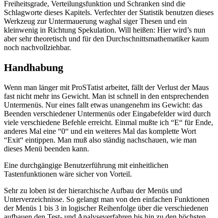
Freiheitsgrade, Verteilungsfunktion und Schranken sind die
Schlagworte dieses Kapitels. Verfechter der Statistik benutzen dieses
Werkzeug zur Untermauerung waghal siger Thesen und ein
kleinwenig in Richtung Spekulation. Will heißen: Hier wird’s nun
aber sehr theoretisch und für den Durchschnittsmathematiker kaum
noch nachvollziehbar.
Handhabung
Wenn man länger mit ProSTatist arbeitet, fällt der Verlust der Maus
fast nicht mehr ins Gewicht. Man ist schnell in den entsprechenden
Untermenüs. Nur eines fallt etwas unangenehm ins Gewicht: das
Beenden verschiedener Untermenüs oder Eingabefelder wird durch
viele verschiedene Befehle erreicht. Einmal mußte ich “E“ für Ende,
anderes Mal eine “0“ und ein weiteres Mal das komplette Wort
“Exit“ eintippen. Man muß also ständig nachschauen, wie man
dieses Menü beenden kann.
Eine durchgängige Benutzerführung mit einheitlichen
Tastenfunktionen wäre sicher von Vorteil.
Sehr zu loben ist der hierarchische Aufbau der Menüs und
Unterverzeichnisse. So gelangt man von den einfachen Funktionen
der Menüs 1 bis 3 in logischer Reihenfolge über die verschiedenen
aufbauen den Test- und Analyseverfahren bis hin zu den höchsten