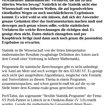
verschiedener mathematischer Verfahren, die ihn zu den
zitierten Worten bewog? Natürlich ist die Statistik nicht eine
Wissenschaft von höheren Weihen, die auf irgendwelchen
rätselhaften Wegen zu noch unerklärlicheren Ergebnissen
kommt. Es wird wohl so sein müssen, daß sich der Anwender
genaue Gedanken über das Instrumentarium machen muß und
deswegen auch genau wissen sollte, welche statistischen
Verfahren für welche Berechnungen die richtigen sind. Es
genügt eben nicht, Daten einfach einzugeben und per
Knopfdruck fertige (und dann auch noch genau die passenden)
Ergebnisse zu erwarten.
Statistik ist die Wissenschaft von der freien Interpretation
mathematischer Resultate (waghalsige Definition des Autors nach
dem Genuß einer Vorlesung in höherer Mathematik).
Programme für statistische Berechnungen gibt es nicht unbedingt
wie Sand am Meer und noch weniger für den ATARI ST. Es genügt
auch nicht (per ausgefeiltem Algorithmus), möglichst viele Formeln
und Testverfahren zu diesem Thema in einem Programm
zusammenzupacken, und schon garnicht muß bis auf die xy-ste
Stelle hinter dem Komma exakt genau gerechnet werden.
ProSTatist, das sogenannte “flexible Statistik-Programm“ der Firma
ST Profi-Partner in Lübeck ist in Omikron-Basic (V 3.0) erstellt
worden. Gerade die mathematische Genauigkeit dieser Basic-