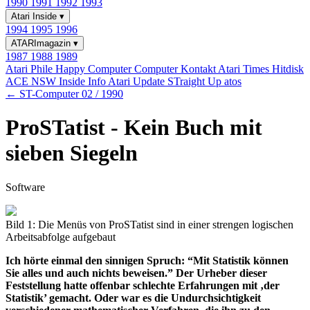
1990
1991
1992
1993
Atari Inside
▾
1994
1995
1996
ATARImagazin
▾
1987
1988
1989
Atari Phile
Happy Computer
Computer Kontakt
Atari Times
Hitdisk
ACE NSW Inside Info
Atari Update
STraight Up
atos
← ST-Computer 02 / 1990
ProSTatist - Kein Buch mit
sieben Siegeln
Software
Bild 1: Die Menüs von ProSTatist sind in einer strengen logischen
Arbeitsabfolge aufgebaut
Ich hörte einmal den sinnigen Spruch: “Mit Statistik können
Sie alles und auch nichts beweisen.” Der Urheber dieser
Feststellung hatte offenbar schlechte Erfahrungen mit ‚der
Statistik’ gemacht. Oder war es die Undurchsichtigkeit