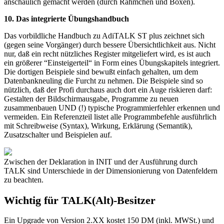
anschaulich gemacht werden (durch Rähmchen und Boxen).
10. Das integrierte Übungshandbuch
Das vorbildliche Handbuch zu AdiTALK ST plus zeichnet sich
(gegen seine Vorgänger) durch bessere Übersichtlichkeit aus. Nicht
nur, daß ein recht nützliches Register mitgeliefert wird, es ist auch
ein größerer “Einsteigerteil“ in Form eines Übungskapitels integriert.
Die dortigen Beispiele sind bewußt einfach gehalten, um dem
Datenbankneuling die Furcht zu nehmen. Die Beispiele sind so
nützlich, daß der Profi durchaus auch dort ein Auge riskieren darf:
Gestalten der Bildschirmausgabe, Programme zu neuen
zusammenbauen UND (!) typische Programmierfehler erkennen und
vermeiden. Ein Referenzteil listet alle Programmbefehle ausführlich
mit Schreibweise (Syntax), Wirkung, Erklärung (Semantik),
Zusatzschalter und Beispielen auf.
Zwischen der Deklaration in INIT und der Ausführung durch
TALK sind Unterschiede in der Dimensionierung von Datenfeldern
zu beachten.
Wichtig für TALK(Alt)-Besitzer
Ein Upgrade von Version 2.XX kostet 150 DM (inkl. MWSt.) und