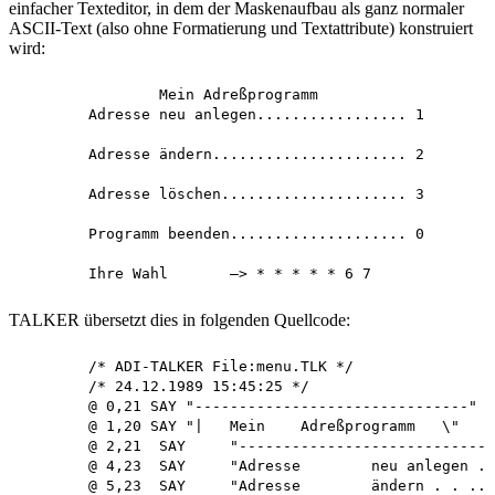
einfacher Texteditor, in dem der Maskenaufbau als ganz normaler
ASCII-Text (also ohne Formatierung und Textattribute) konstruiert
wird:
		Mein Adreßprogramm

	Adresse neu anlegen................. 1

	Adresse ändern...................... 2

	Adresse löschen..................... 3

	Programm beenden.................... 0

TALKER übersetzt dies in folgenden Quellcode:
	/* ADI-TALKER File:menu.TLK */

	/* 24.12.1989 15:45:25 */

	@ 0,21 SAY "-------------------------------"

	@ 1,20 SAY "|	Mein	Adreßprogramm	\"

	@ 2,21	SAY	"-----------------------------"

	@ 4,23	SAY	"Adresse	neu anlegen .... 1"

	@ 5,23	SAY	"Adresse	ändern . . ......... 2"
