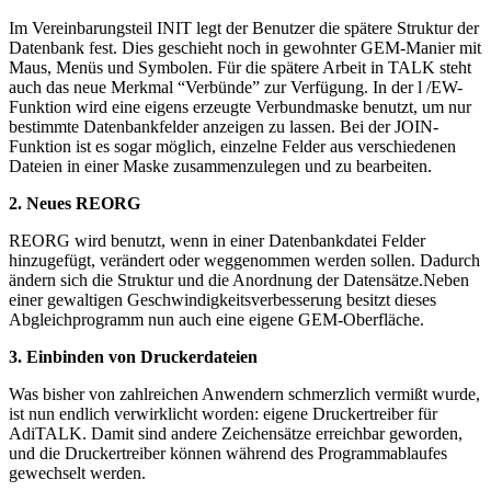
Im Vereinbarungsteil INIT legt der Benutzer die spätere Struktur der
Datenbank fest. Dies geschieht noch in gewohnter GEM-Manier mit
Maus, Menüs und Symbolen. Für die spätere Arbeit in TALK steht
auch das neue Merkmal “Verbünde” zur Verfügung. In der l /EW-
Funktion wird eine eigens erzeugte Verbundmaske benutzt, um nur
bestimmte Datenbankfelder anzeigen zu lassen. Bei der JOIN-
Funktion ist es sogar möglich, einzelne Felder aus verschiedenen
Dateien in einer Maske zusammenzulegen und zu bearbeiten.
2. Neues REORG
REORG wird benutzt, wenn in einer Datenbankdatei Felder
hinzugefügt, verändert oder weggenommen werden sollen. Dadurch
ändern sich die Struktur und die Anordnung der Datensätze.Neben
einer gewaltigen Geschwindigkeitsverbesserung besitzt dieses
Abgleichprogramm nun auch eine eigene GEM-Oberfläche.
3. Einbinden von Druckerdateien
Was bisher von zahlreichen Anwendern schmerzlich vermißt wurde,
ist nun endlich verwirklicht worden: eigene Druckertreiber für
AdiTALK. Damit sind andere Zeichensätze erreichbar geworden,
und die Druckertreiber können während des Programmablaufes
gewechselt werden.