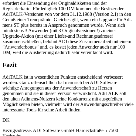
erfordert die Einsendung der Originaldisketten und der
Registrierkarte. Für lediglich 100 DM kommen die Besitzer der
AdiTALK-Versionen von vor dem 31.12.1988 (Version 2.1) in den
Genuß einer Treueprämie. Gleiches gilt, wenn ein Upgrade für Adi-
mens ST plus bereits in Anspruch genommen wurde. Wenn sich
mindestens 3 Anwender (mit 3 Originalversionen!) zu einer
Upgrade-Aktion (mit einer Liefer-und Rechnungsadresse)
zusammenschließen, belohnt ADI diese Zusammenarbeit mit einem
“Anwenderbonus” und, es kostet jeden Anwender auch nur 100
DM, weil die Auslieferung dadurch sehr vereinfacht wird.
Fazit
AdiTALK ist in wesentlichen Punkten entscheidend verbessert
worden. Ganz offensichtlich hat man sich bei ADI Software
wichtige Anregungen aus der Anwenderschaft zu Herzen
genommen und sie in dieser Version verwirklicht. AdiTALK soll
den alten Adimens-Nutzern keine Konkurrenz mit ausgefeilten
Möglichkeiten bieten, vielmehr wird der Anwendungsschreiber viele
interessante Tools für seine Arbeit finden.
DK
Bezugsadresse. ADI Software GmbH Hardeckstraße 5 7500
Karlsruhe