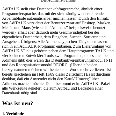
Die Adimens-Familie
AdiTALK stellt eine Datenbankabfragesprache, ähnlich einer
Programmiersprache, dar, mit der sich ständig wiederkehrende
Arbeitsabläufe automatisierbar machen lassen. Durch den Einsatz
von AdiTALK verzichtet der Benutzer zwar auf Desktop, Masken,
Menüs und Maus (wie sie in “Adimens” beispielsweise benutzt
werden), erhält aber dadurch mehr Geschwindigkeit bei der
eigentlichen Datenarbeit, dem Eingeben, Suchen, Sortieren und
Ausgeben. Übrigens: Alle Adimens-typischen Tätigkeiten lassen
sich in ein AdiTALK-Programm einbauen. Zum Lieferumfang von
AdiTALK ST plus gehören neben dem Hauptprogramm TALK und
vier kleineren Entwickler-Tools zwei Programme, die es auch bei
Adimens gibt: dies wären das Datenbankvereinbarungsmodul 1NIT
und das Reorganisationsmodul REORG. (Über die beiden
Letztgenannten möchten wir heute keine Worte mehr verlieren - ist
bereits geschehen im Heft 11/89 dieser Zeitschrift.) Es ist durchaus
denkbar, daß ein Anwender nicht den Kauf-”Umweg” über
Adimens machen möchte. Dann bekommt er im AdiTALK -Paket
alle Werkzeuge geliefert, die zum Aufbau und Betreiben einer
Datenbank nötig sind.
Was ist neu?
1. Verbünde