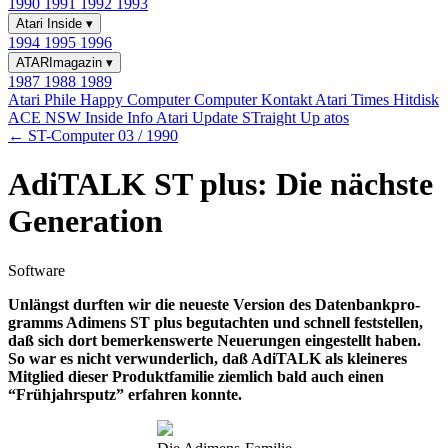
1990
1991
1992
1993
Atari Inside
▾
1994
1995
1996
ATARImagazin
▾
1987
1988
1989
Atari Phile
Happy Computer
Computer Kontakt
Atari Times
Hitdisk
ACE NSW Inside Info
Atari Update
STraight Up
atos
← ST-Computer 03 / 1990
AdiTALK ST plus: Die nächste
Generation
Software
Unlängst durften wir die neueste Version des Datenbankpro-
gramms Adimens ST plus begutachten und schnell feststellen,
daß sich dort bemerkenswerte Neuerungen eingestellt haben.
So war es nicht verwunderlich, daß AdiTALK als kleineres
Mitglied dieser Produktfamilie ziemlich bald auch einen
“Frühjahrsputz” erfahren konnte.