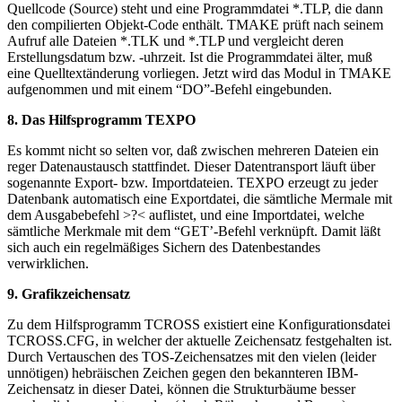
Quellcode (Source) steht und eine Programmdatei *.TLP, die dann
den compilierten Objekt-Code enthält. TMAKE prüft nach seinem
Aufruf alle Dateien *.TLK und *.TLP und vergleicht deren
Erstellungsdatum bzw. -uhrzeit. Ist die Programmdatei älter, muß
eine Quelltextänderung vorliegen. Jetzt wird das Modul in TMAKE
aufgenommen und mit einem “DO”-Befehl eingebunden.
8. Das Hilfsprogramm TEXPO
Es kommt nicht so selten vor, daß zwischen mehreren Dateien ein
reger Datenaustausch stattfindet. Dieser Datentransport läuft über
sogenannte Export- bzw. Importdateien. TEXPO erzeugt zu jeder
Datenbank automatisch eine Exportdatei, die sämtliche Mermale mit
dem Ausgabebefehl >?< auflistet, und eine Importdatei, welche
sämtliche Merkmale mit dem “GET’-Befehl verknüpft. Damit läßt
sich auch ein regelmäßiges Sichern des Datenbestandes
verwirklichen.
9. Grafikzeichensatz
Zu dem Hilfsprogramm TCROSS existiert eine Konfigurationsdatei
TCROSS.CFG, in welcher der aktuelle Zeichensatz festgehalten ist.
Durch Vertauschen des TOS-Zeichensatzes mit den vielen (leider
unnötigen) hebräischen Zeichen gegen den bekannteren IBM-
Zeichensatz in dieser Datei, können die Strukturbäume besser