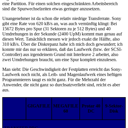
eine Partition. Für einen solchen eingeschränkten Arbeitsbereich
sind die Spurwechselzeiten etwas geringer anzusetzen.
Unangenehmer ist da schon die relativ niedrige Transferrate. Sony
gibt eine Rate von 620 kB/s an, was auch vernünftig klingt: Bei
15672 Bytes pro Spur (31 Sektoren zu je 512 Bytes) und 40
Umdrehungen in der Sekunde (2400 UpM) kommt man genau auf
diesen Wert. Tatsächlich messen wir jedoch exakt die Hälfte, also
310 kB/s. Über die Diskrepanz habe ich mich doch gewundert; ich
konnte mir das nur so erklären, daß das Laufwerk (bzw. der SCSI-
Controller) aus irgendeinem Grund mit Interleave 2 arbeitet, also
zwei Umdrehungen braucht, um eine Spur komplett einzulesen.
Man sieht: Die Geschwindigkeit der Festplatten erreicht das Sony-
Laufwerk noch nicht, als Leib- und Magenlaufwerk eines heftigen
Programmierers taugt es nicht ganz. Für die Mehrzahl der
Anwender, die nicht ganz so durchsatzverliebt sind, reicht es aber
aus.
GIGAFILE
MEGAFILE
Protar 40
9-Sektor-
60
DC
Disk