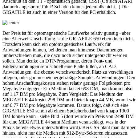
Anschluß an den TT - optimistisch gedacht, CSS! (Ob sich ATARI
dadurch angespornt fühlt? Schaden kann's jedenfalls nicht...) Die
GIGAFILE ist auch in einer Version für den PC erhältlich.
Der Preis ist für optomagnetische Laufwerke relativ gunstig - aber
eine Allerweltsanschaffung ist die GIGAFILE 650 eben doch nicht.
Trotzdem kann sich ein optomagnetisches Laufwerk für
Anwendungen lohnen, bei denen man immense Datenmengen
umherschieben muß, die dazu noch sicher untergebracht werden
sollen. Man denke an DTP-Programme, deren Font- und
Bildersammlungen sehr schnell eine Platte füllen, an CAD-
Anwendungen, die ebenso verschwenderisch Platz zu verschlingen
pflegen, oder gar an speichergefräßige Sampler-Anwendungen. Den
hohen Anschaffungskosten stehen relativ geringe Folgekosten pro
Megabyte entgegen: Ein Medium kostet 698 DM, man kommt also
auf 1.17 DM pro Megabyte. Zum Vergleich: Das Medium der
MEGAFILE 44 kostet 298 DM und bietet knapp 44 MB, womit wir
auf 6.77 DM pro Megabyte kommen. Daraus folgt, daß sich eine
GIGAFILE 650 schon ab einem Speicherbedarf von knapp 1300
DM lohnen kann - siehe Bild 5 (dort wurde ein Preis von 2498 DM
für eine MEGAFILE 44 samt Medium veranschlagt, was in der
Praxis bereits etwas unterschritten wird). Bei CSS plant man darüber
hinaus, nicht nur die Medien mit 512-Byte-Sektoren einzusetzen,