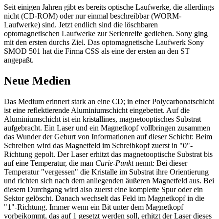
Seit einigen Jahren gibt es bereits optische Laufwerke, die allerdings
nicht (CD-ROM) oder nur einmal beschreibbar (WORM-
Laufwerke) sind. Jetzt endlich sind die löschbaren
optomagnetischen Laufwerke zur Serienreife gediehen. Sony ging
mit den ersten durchs Ziel. Das optomagnetische Laufwerk Sony
SMOD 501 hat die Firma CSS als eine der ersten an den ST
angepaßt.
Neue Medien
Das Medium erinnert stark an eine CD; in einer Polycarbonatschicht
ist eine reflektierende Aluminiumschicht eingebettet. Auf die
Aluminiumschicht ist ein kristallines, magnetooptisches Substrat
aufgebracht. Ein Laser und ein Magnetkopf vollbringen zusammen
das Wunder der Geburt von Informationen auf dieser Schicht: Beim
Schreiben wird das Magnetfeld im Schreibkopf zuerst in "0"-
Richtung gepolt. Der Laser erhitzt das magnetooptische Substrat bis
auf eine Temperatur, die man
Curie-Punkt
nennt: Bei dieser
Temperatur "vergessen" die Kristalle im Substrat ihre Orientierung
und richten sich nach dem anliegenden äußeren Magnetfeld aus. Bei
diesem Durchgang wird also zuerst eine komplette Spur oder ein
Sektor gelöscht. Danach wechselt das Feld im Magnetkopf in die
"1"-Richtung. Immer wenn ein Bit unter dem Magnetkopf
vorbeikommt, das auf 1 gesetzt werden soll, erhitzt der Laser dieses