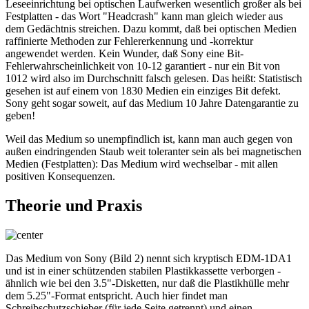
Leseeinrichtung bei optischen Laufwerken wesentlich großer als bei
Festplatten - das Wort "Headcrash" kann man gleich wieder aus
dem Gedächtnis streichen. Dazu kommt, daß bei optischen Medien
raffinierte Methoden zur Fehlererkennung und -korrektur
angewendet werden. Kein Wunder, daß Sony eine Bit-
Fehlerwahrscheinlichkeit von 10-12 garantiert - nur ein Bit von
1012 wird also im Durchschnitt falsch gelesen. Das heißt: Statistisch
gesehen ist auf einem von 1830 Medien ein einziges Bit defekt.
Sony geht sogar soweit, auf das Medium 10 Jahre Datengarantie zu
geben!
Weil das Medium so unempfindlich ist, kann man auch gegen von
außen eindringenden Staub weit toleranter sein als bei magnetischen
Medien (Festplatten): Das Medium wird wechselbar - mit allen
positiven Konsequenzen.
Theorie und Praxis
Das Medium von Sony (Bild 2) nennt sich kryptisch EDM-1DA1
und ist in einer schützenden stabilen Plastikkassette verborgen -
ähnlich wie bei den 3.5"-Disketten, nur daß die Plastikhülle mehr
dem 5.25"-Format entspricht. Auch hier findet man
Schreibschutzschieber (für jede Seite getrennt) und einen