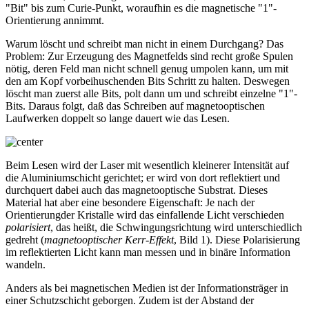
"Bit" bis zum Curie-Punkt, woraufhin es die magnetische "1"-
Orientierung annimmt.
Warum löscht und schreibt man nicht in einem Durchgang? Das
Problem: Zur Erzeugung des Magnetfelds sind recht große Spulen
nötig, deren Feld man nicht schnell genug umpolen kann, um mit
den am Kopf vorbeihuschenden Bits Schritt zu halten. Deswegen
löscht man zuerst alle Bits, polt dann um und schreibt einzelne "1"-
Bits. Daraus folgt, daß das Schreiben auf magnetooptischen
Laufwerken doppelt so lange dauert wie das Lesen.
Beim Lesen wird der Laser mit wesentlich kleinerer Intensität auf
die Aluminiumschicht gerichtet; er wird von dort reflektiert und
durchquert dabei auch das magnetooptische Substrat. Dieses
Material hat aber eine besondere Eigenschaft: Je nach der
Orientierungder Kristalle wird das einfallende Licht verschieden
polarisiert
, das heißt, die Schwingungsrichtung wird unterschiedlich
gedreht (
magnetooptischer Kerr-Effekt
, Bild 1). Diese Polarisierung
im reflektierten Licht kann man messen und in binäre Information
wandeln.
Anders als bei magnetischen Medien ist der Informationsträger in
einer Schutzschicht geborgen. Zudem ist der Abstand der