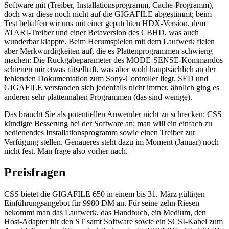
Software mit (Treiber, Installationsprogramm, Cache-Programm),
doch war diese noch nicht auf die GIGAFILE abgestimmt; beim
Test behalfen wir uns mit einer gepatchten HDX-Version, dem
ATARI-Treiber und einer Betaversion des CBHD, was auch
wunderbar klappte. Beim Herumspielen mit dem Laufwerk fielen
aber Merkwurdigkeiten auf, die es Plattenprogrammen schwierig
machen: Die Ruckgabeparameter des MODE-SENSE-Kommandos
schienen mir etwas rätselhaft, was aber wohl hauptsächlich an der
fehlenden Dokumentation zum Sony-Controller liegt. SED und
GIGAFILE verstanden sich jedenfalls nicht immer, ähnlich ging es
anderen sehr plattennahen Programmen (das sind wenige).
Das braucht Sie als potentiellen Anwender nicht zu schrecken: CSS
kündigte Besserung bei der Software an; man will ein einfach zu
bedienendes Installationsprogramm sowie einen Treiber zur
Verfügung stellen. Genaueres steht dazu im Moment (Januar) noch
nicht fest. Man frage also vorher nach.
Preisfragen
CSS bietet die GIGAFILE 650 in einem bis 31. März gültigen
Einführungsangebot für 9980 DM an. Für seine zehn Riesen
bekommt man das Laufwerk, das Handbuch, ein Medium, den
Host-Adapter für den ST samt Software sowie ein SCSI-Kabel zum