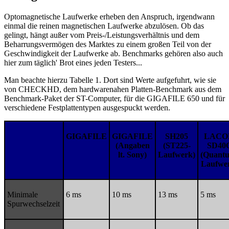
Optomagnetische Laufwerke erheben den Anspruch, irgendwann
einmal die reinen magnetischen Laufwerke abzulösen. Ob das
gelingt, hängt außer vom Preis-/Leistungsverhältnis und dem
Beharrungsvermögen des Marktes zu einem großen Teil von der
Geschwindigkeit der Laufwerke ab. Benchmarks gehören also auch
hier zum täglich' Brot eines jeden Testers...
Man beachte hierzu Tabelle 1. Dort sind Werte aufgefuhrt, wie sie
von CHECKHD, dem hardwarenahen Platten-Benchmark aus dem
Benchmark-Paket der ST-Computer, für die GIGAFILE 650 und für
verschiedene Festplattentypen ausgespuckt werden.
GIGAFILE
GIGAFILE
SH205
LAC
(Angaben
(ST225-
SD40
lt. Sony)
Laufwerk)
(Quant
Laufwe
Minimale
6 ms
10 ms
13 ms
5 ms
Spurwechselzeit