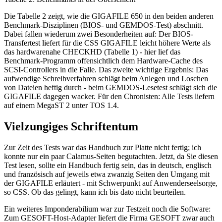
Die Tabelle 2 zeigt, wie die GIGAFILE 650 in den beiden anderen
Benchmark-Disziplinen (BIOS- und GEMDOS-Test) abschnitt.
Dabei fallen wiederum zwei Besonderheiten auf: Der BIOS-
Transfertest liefert für die CSS GIGAFILE leicht höhere Werte als
das hardwarenahe CHECKHD (Tabelle 1) - hier lief das
Benchmark-Programm offensichtlich dem Hardware-Cache des
SCSI-Controllers in die Falle. Das zweite wichtige Ergebnis: Das
aufwendige Schreibverfahren schlägt beim Anlegen und Loschen
von Dateien heftig durch - beim GEMDOS-Lesetest schlägt sich die
GIGAFILE dagegen wacker. Für den Chronisten: Alle Tests liefern
auf einem MegaST 2 unter TOS 1.4.
Vielzungiges Schriftentum
Zur Zeit des Tests war das Handbuch zur Platte nicht fertig; ich
konnte nur ein paar Calamus-Seiten begutachten. Jetzt, da Sie diesen
Test lesen, sollte ein Handbuch fertig sein, das in deutsch, englisch
und französisch auf jeweils etwa zwanzig Seiten den Umgang mit
der GIGAFILE erläutert - mit Schwerpunkt auf Anwenderseelsorge,
so CSS. Ob das gelingt, kann ich bis dato nicht beurteilen.
Ein weiteres Imponderabilium war zur Testzeit noch die Software:
Zum GESOFT-Host-Adapter liefert die Firma GESOFT zwar auch