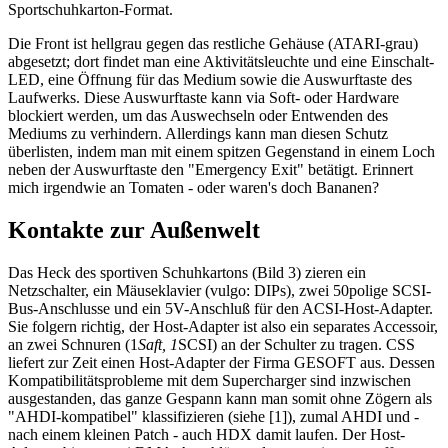
Sportschuhkarton-Format.
Die Front ist hellgrau gegen das restliche Gehäuse (ATARI-grau)
abgesetzt; dort findet man eine Aktivitätsleuchte und eine Einschalt-
LED, eine Öffnung für das Medium sowie die Auswurftaste des
Laufwerks. Diese Auswurftaste kann via Soft- oder Hardware
blockiert werden, um das Auswechseln oder Entwenden des
Mediums zu verhindern. Allerdings kann man diesen Schutz
überlisten, indem man mit einem spitzen Gegenstand in einem Loch
neben der Auswurftaste den "Emergency Exit" betätigt. Erinnert
mich irgendwie an Tomaten - oder waren's doch Bananen?
Kontakte zur Außenwelt
Das Heck des sportiven Schuhkartons (Bild 3) zieren ein
Netzschalter, ein Mäuseklavier (vulgo: DIPs), zwei 50polige SCSI-
Bus-Anschlusse und ein 5V-Anschluß für den ACSI-Host-Adapter.
Sie folgern richtig, der Host-Adapter ist also ein separates Accessoir,
an zwei Schnuren (1
Saft, 1
SCSI) an der Schulter zu tragen. CSS
liefert zur Zeit einen Host-Adapter der Firma GESOFT aus. Dessen
Kompatibilitätsprobleme mit dem Supercharger sind inzwischen
ausgestanden, das ganze Gespann kann man somit ohne Zögern als
"AHDI-kompatibel" klassifizieren (siehe [1]), zumal AHDI und -
nach einem kleinen Patch - auch HDX damit laufen. Der Host-