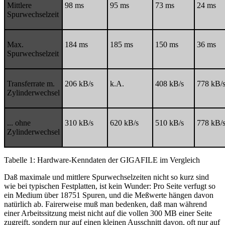
Mittlere
98 ms
95 ms
73 ms
24 ms
Spurwechselzeit
Max.
184 ms
185 ms
150 ms
36 ms
Spurwechselzeit
Transferrate m.
206 kB/s
k.A.
408 kB/s
778 kB/
Zylinderwechsel
... ohne
310 kB/s
620 kB/s
510 kB/s
778 kB/
Zylinderwechsel
Tabelle 1: Hardware-Kenndaten der GIGAFILE im Vergleich
Daß maximale und mittlere Spurwechselzeiten nicht so kurz sind
wie bei typischen Festplatten, ist kein Wunder: Pro Seite verfugt so
ein Medium über 18751 Spuren, und die Meßwerte hängen davon
natürlich ab. Fairerweise muß man bedenken, daß man während
einer Arbeitssitzung meist nicht auf die vollen 300 MB einer Seite
zugreift, sondern nur auf einen kleinen Ausschnitt davon, oft nur auf