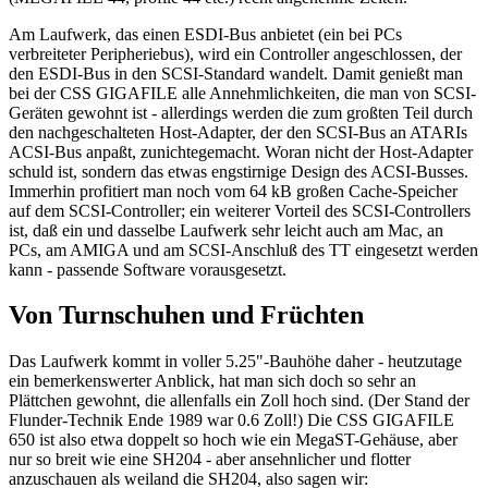
Am Laufwerk, das einen ESDI-Bus anbietet (ein bei PCs
verbreiteter Peripheriebus), wird ein Controller angeschlossen, der
den ESDI-Bus in den SCSI-Standard wandelt. Damit genießt man
bei der CSS GIGAFILE alle Annehmlichkeiten, die man von SCSI-
Geräten gewohnt ist - allerdings werden die zum großten Teil durch
den nachgeschalteten Host-Adapter, der den SCSI-Bus an ATARIs
ACSI-Bus anpaßt, zunichtegemacht. Woran nicht der Host-Adapter
schuld ist, sondern das etwas engstirnige Design des ACSI-Busses.
Immerhin profitiert man noch vom 64 kB großen Cache-Speicher
auf dem SCSI-Controller; ein weiterer Vorteil des SCSI-Controllers
ist, daß ein und dasselbe Laufwerk sehr leicht auch am Mac, an
PCs, am AMIGA und am SCSI-Anschluß des TT eingesetzt werden
kann - passende Software vorausgesetzt.
Von Turnschuhen und Früchten
Das Laufwerk kommt in voller 5.25"-Bauhöhe daher - heutzutage
ein bemerkenswerter Anblick, hat man sich doch so sehr an
Plättchen gewohnt, die allenfalls ein Zoll hoch sind. (Der Stand der
Flunder-Technik Ende 1989 war 0.6 Zoll!) Die CSS GIGAFILE
650 ist also etwa doppelt so hoch wie ein MegaST-Gehäuse, aber
nur so breit wie eine SH204 - aber ansehnlicher und flotter
anzuschauen als weiland die SH204, also sagen wir: