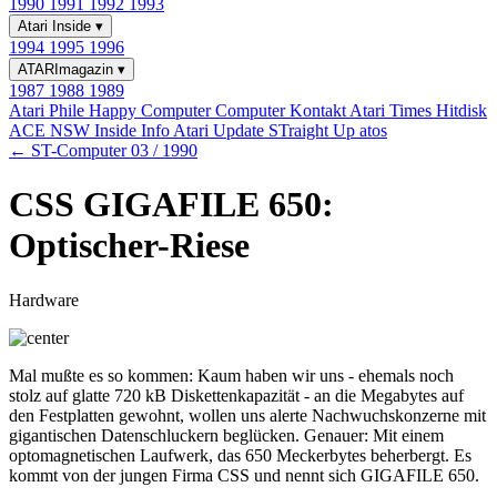
1990
1991
1992
1993
Atari Inside
▾
1994
1995
1996
ATARImagazin
▾
1987
1988
1989
Atari Phile
Happy Computer
Computer Kontakt
Atari Times
Hitdisk
ACE NSW Inside Info
Atari Update
STraight Up
atos
← ST-Computer 03 / 1990
CSS GIGAFILE 650:
Optischer-Riese
Hardware
Mal mußte es so kommen: Kaum haben wir uns - ehemals noch
stolz auf glatte 720 kB Diskettenkapazität - an die Megabytes auf
den Festplatten gewohnt, wollen uns alerte Nachwuchskonzerne mit
gigantischen Datenschluckern beglücken. Genauer: Mit einem
optomagnetischen Laufwerk, das 650 Meckerbytes beherbergt. Es
kommt von der jungen Firma CSS und nennt sich GIGAFILE 650.