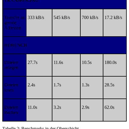
TRANSFER.PRG
Transfer an
333 kB/s
545 kB/s
700 kB/s
17.2 kB/s
gerade
Adressen
HDBENCH
Dateien
27.7s
11.6s
10.5s
180.0s
anlegen
Dateien
2.4s
1.7s
1.3s
28.5s
lesen
Dateien
11.0s
3.2s
2.9s
62.0s
löschen
Tabelle 2: Benchmarks in der Oberschicht