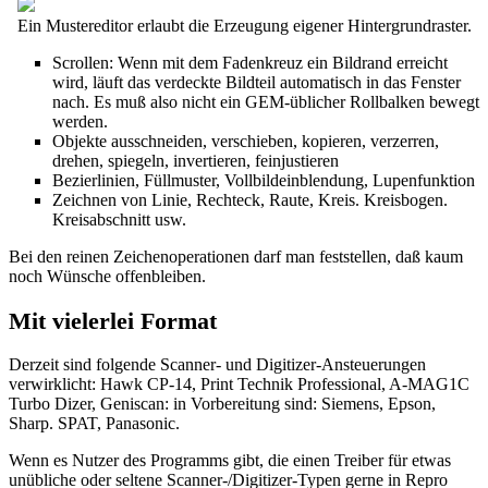
Ein Mustereditor erlaubt die Erzeugung eigener Hintergrundraster.
Scrollen: Wenn mit dem Fadenkreuz ein Bildrand erreicht
wird, läuft das verdeckte Bildteil automatisch in das Fenster
nach. Es muß also nicht ein GEM-üblicher Rollbalken bewegt
werden.
Objekte ausschneiden, verschieben, kopieren, verzerren,
drehen, spiegeln, invertieren, feinjustieren
Bezierlinien, Füllmuster, Vollbildeinblendung, Lupenfunktion
Zeichnen von Linie, Rechteck, Raute, Kreis. Kreisbogen.
Kreisabschnitt usw.
Bei den reinen Zeichenoperationen darf man feststellen, daß kaum
noch Wünsche offenbleiben.
Mit vielerlei Format
Derzeit sind folgende Scanner- und Digitizer-Ansteuerungen
verwirklicht: Hawk CP-14, Print Technik Professional, A-MAG1C
Turbo Dizer, Geniscan: in Vorbereitung sind: Siemens, Epson,
Sharp. SPAT, Panasonic.
Wenn es Nutzer des Programms gibt, die einen Treiber für etwas
unübliche oder seltene Scanner-/Digitizer-Typen gerne in Repro