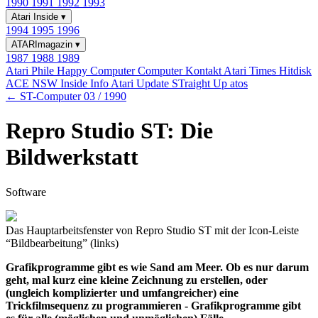
1990
1991
1992
1993
Atari Inside
▾
1994
1995
1996
ATARImagazin
▾
1987
1988
1989
Atari Phile
Happy Computer
Computer Kontakt
Atari Times
Hitdisk
ACE NSW Inside Info
Atari Update
STraight Up
atos
← ST-Computer 03 / 1990
Repro Studio ST: Die
Bildwerkstatt
Software
Das Hauptarbeitsfenster von Repro Studio ST mit der Icon-Leiste
“Bildbearbeitung” (links)
Grafikprogramme gibt es wie Sand am Meer. Ob es nur darum
geht, mal kurz eine kleine Zeichnung zu erstellen, oder
(ungleich komplizierter und umfangreicher) eine
Trickfilmsequenz zu programmieren - Grafikprogramme gibt