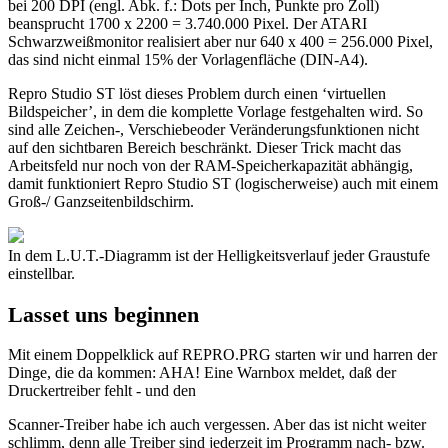
bei 200 DPI (engl. Abk. f.: Dots per Inch, Punkte pro Zoll)
beansprucht 1700 x 2200 = 3.740.000 Pixel. Der ATARI
Schwarzweißmonitor realisiert aber nur 640 x 400 = 256.000 Pixel,
das sind nicht einmal 15% der Vorlagenfläche (DIN-A4).
Repro Studio ST löst dieses Problem durch einen ‘virtuellen
Bildspeicher’, in dem die komplette Vorlage festgehalten wird. So
sind alle Zeichen-, Verschiebeoder Veränderungsfunktionen nicht
auf den sichtbaren Bereich beschränkt. Dieser Trick macht das
Arbeitsfeld nur noch von der RAM-Speicherkapazität abhängig,
damit funktioniert Repro Studio ST (logischerweise) auch mit einem
Groß-/ Ganzseitenbildschirm.
In dem L.U.T.-Diagramm ist der Helligkeitsverlauf jeder Graustufe
einstellbar.
Lasset uns beginnen
Mit einem Doppelklick auf REPRO.PRG starten wir und harren der
Dinge, die da kommen: AHA! Eine Warnbox meldet, daß der
Druckertreiber fehlt - und den
Scanner-Treiber habe ich auch vergessen. Aber das ist nicht weiter
schlimm, denn alle Treiber sind jederzeit im Programm nach- bzw.