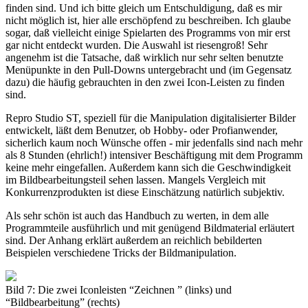
finden sind. Und ich bitte gleich um Entschuldigung, daß es mir
nicht möglich ist, hier alle erschöpfend zu beschreiben. Ich glaube
sogar, daß vielleicht einige Spielarten des Programms von mir erst
gar nicht entdeckt wurden. Die Auswahl ist riesengroß! Sehr
angenehm ist die Tatsache, daß wirklich nur sehr selten benutzte
Menüpunkte in den Pull-Downs untergebracht und (im Gegensatz
dazu) die häufig gebrauchten in den zwei Icon-Leisten zu finden
sind.
Repro Studio ST, speziell für die Manipulation digitalisierter Bilder
entwickelt, läßt dem Benutzer, ob Hobby- oder Profianwender,
sicherlich kaum noch Wünsche offen - mir jedenfalls sind nach mehr
als 8 Stunden (ehrlich!) intensiver Beschäftigung mit dem Programm
keine mehr eingefallen. Außerdem kann sich die Geschwindigkeit
im Bildbearbeitungsteil sehen lassen. Mangels Vergleich mit
Konkurrenzprodukten ist diese Einschätzung natürlich subjektiv.
Als sehr schön ist auch das Handbuch zu werten, in dem alle
Programmteile ausführlich und mit genügend Bildmaterial erläutert
sind. Der Anhang erklärt außerdem an reichlich bebilderten
Beispielen verschiedene Tricks der Bildmanipulation.
Bild 7: Die zwei Iconleisten “Zeichnen ” (links) und
“Bildbearbeitung” (rechts)