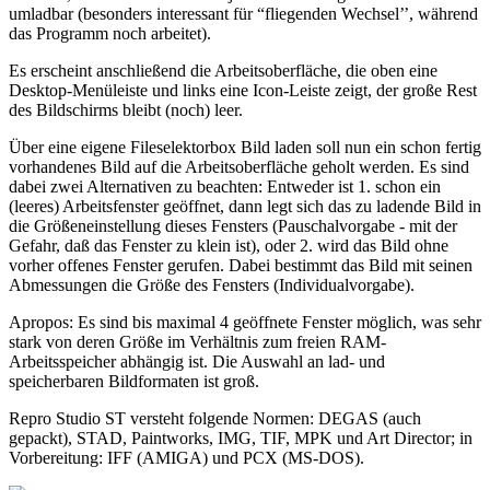
umladbar (besonders interessant für “fliegenden Wechsel’’, während
das Programm noch arbeitet).
Es erscheint anschließend die Arbeitsoberfläche, die oben eine
Desktop-Menüleiste und links eine Icon-Leiste zeigt, der große Rest
des Bildschirms bleibt (noch) leer.
Über eine eigene Fileselektorbox Bild laden soll nun ein schon fertig
vorhandenes Bild auf die Arbeitsoberfläche geholt werden. Es sind
dabei zwei Alternativen zu beachten: Entweder ist 1. schon ein
(leeres) Arbeitsfenster geöffnet, dann legt sich das zu ladende Bild in
die Größeneinstellung dieses Fensters (Pauschalvorgabe - mit der
Gefahr, daß das Fenster zu klein ist), oder 2. wird das Bild ohne
vorher offenes Fenster gerufen. Dabei bestimmt das Bild mit seinen
Abmessungen die Größe des Fensters (Individualvorgabe).
Apropos: Es sind bis maximal 4 geöffnete Fenster möglich, was sehr
stark von deren Größe im Verhältnis zum freien RAM-
Arbeitsspeicher abhängig ist. Die Auswahl an lad- und
speicherbaren Bildformaten ist groß.
Repro Studio ST versteht folgende Normen: DEGAS (auch
gepackt), STAD, Paintworks, IMG, TIF, MPK und Art Director; in
Vorbereitung: IFF (AMIGA) und PCX (MS-DOS).