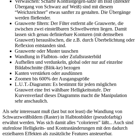
Verwaschen: Scharfe Kontrastgegen-sätze im Bild (direkter
Übergang von Schwarz auf Weiß) sind mit diesem
“Weichzeichner” etwas sanfter zu gestalten. Die Übergänge
werden fließender.
Grauwerte filtern: Der Filter entfernt alle Grauwerte, die
zwischen zwei einstellbaren Schwellwerten liegen. Damit
lassen sich genau definierbare Konturen (mit demselben
Grauwert) herauslöschen, die z.B. durch Überbelichtung oder
Reflexion entstanden sind.
Grauwerte oder Muster tauschen
Wandlung in Flalbton- oder Zufallsrasterbild
Aufhellen und verdunkeln, global oder nur auf einzelne
Bildabschnitte (Blök-ke) bezogen
Kanten verstärken oder ausdünnen
Zoomen bis 600% der Ausgangsgröße
L.U.T.-Diagramm: Es bestimmt für jeden möglichen
Grauwert eine frei wählbare Helligkeitsstufe. Der
Kurvenverlauf dieses Diagramms macht die Manipulation
sehr anschaulich.
Als sehr interessant muß (last but not least) die Wandlung von
Schwarzweißbildern (Raster) in Halbtonbilder (pseudofarbig)
erwähnt werden. Was sich damit alles “colorieren” läßt... Auch sind
stufenlose Helligkeits- und Kontraständerungen mit den dadurch
erzielbaren Effekten als zusätzliche Features ansteuerbar.