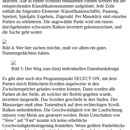
aktiviert. Alle in einem Schüssel enthaltenen Partien werden mit der
entsprechenden Klassifikationsnummer aufgelistet. Jede Zeile
enthält die folgenden Elemente: Klassifikationschiffre, Paarung,
Spielort, Spieljahr, Ergebnis, Zügezahl. Per Mausklick sind einzelne
Partien zu selektieren. Die angewählte Partie wird mit einem
durchgehenden schwarzen Balken invertiert gekennzeichnet, und
die Suche geht weiter.
Bild 4: Wer hier suchen möchte, muß vor allem ein gutes
Namensgedächtnis haben.
Bild 5: Der Weg zum (fast) individuellen Datenbankdesign
Es gibt aber noch den Programmpunkt SELECT ON, mit dem
Partien durch Bildschirm-Scrollen stapelweise in den
Zwischenspeicher geladen werden können. Dann werden alle
Partien ab der Stelle, ab welcher der Befehl gegeben wurde,
invertiert dargestellt. Das Scrollen geschieht in drei Stufen. Der
Mauszeiger muß ohne Tastendruck auf dem rechteckigen Scroll-
Balken stehenbleiben. Die Geschwindigkeit wie die Laufrichtung
müssen vom Menü aus gesteuert werden. Beim Umschalten von
"Slow" auf "Fast" konnte ich keine erhebliche
Geschwindigkeitssteigemng feststellen. Wenn größere Partieblöcke