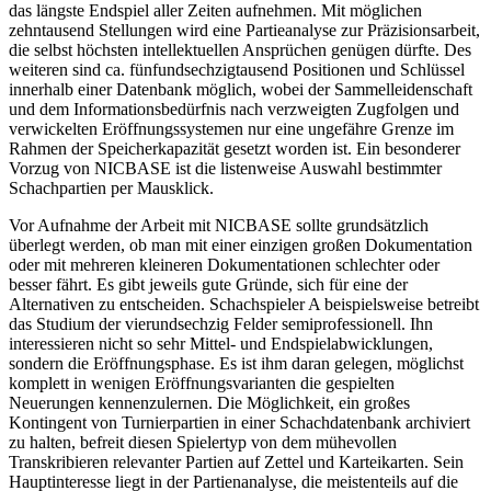
das längste Endspiel aller Zeiten aufnehmen. Mit möglichen
zehntausend Stellungen wird eine Partieanalyse zur Präzisionsarbeit,
die selbst höchsten intellektuellen Ansprüchen genügen dürfte. Des
weiteren sind ca. fünfundsechzigtausend Positionen und Schlüssel
innerhalb einer Datenbank möglich, wobei der Sammelleidenschaft
und dem Informationsbedürfnis nach verzweigten Zugfolgen und
verwickelten Eröffnungssystemen nur eine ungefähre Grenze im
Rahmen der Speicherkapazität gesetzt worden ist. Ein besonderer
Vorzug von NICBASE ist die listenweise Auswahl bestimmter
Schachpartien per Mausklick.
Vor Aufnahme der Arbeit mit NICBASE sollte grundsätzlich
überlegt werden, ob man mit einer einzigen großen Dokumentation
oder mit mehreren kleineren Dokumentationen schlechter oder
besser fährt. Es gibt jeweils gute Gründe, sich für eine der
Alternativen zu entscheiden. Schachspieler A beispielsweise betreibt
das Studium der vierundsechzig Felder semiprofessionell. Ihn
interessieren nicht so sehr Mittel- und Endspielabwicklungen,
sondern die Eröffnungsphase. Es ist ihm daran gelegen, möglichst
komplett in wenigen Eröffnungsvarianten die gespielten
Neuerungen kennenzulernen. Die Möglichkeit, ein großes
Kontingent von Turnierpartien in einer Schachdatenbank archiviert
zu halten, befreit diesen Spielertyp von dem mühevollen
Transkribieren relevanter Partien auf Zettel und Karteikarten. Sein
Hauptinteresse liegt in der Partienanalyse, die meistenteils auf die