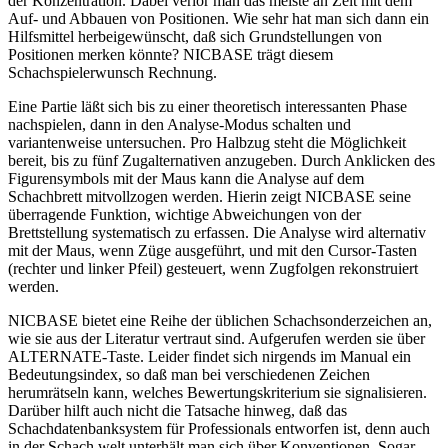
der Konzentration. Dabei verlor man das meiste an Zeit mit dem
Auf- und Abbauen von Positionen. Wie sehr hat man sich dann ein
Hilfsmittel herbeigewünscht, daß sich Grundstellungen von
Positionen merken könnte? NICBASE trägt diesem
Schachspielerwunsch Rechnung.
Eine Partie läßt sich bis zu einer theoretisch interessanten Phase
nachspielen, dann in den Analyse-Modus schalten und
variantenweise untersuchen. Pro Halbzug steht die Möglichkeit
bereit, bis zu fünf Zugalternativen anzugeben. Durch Anklicken des
Figurensymbols mit der Maus kann die Analyse auf dem
Schachbrett mitvollzogen werden. Hierin zeigt NICBASE seine
überragende Funktion, wichtige Abweichungen von der
Brettstellung systematisch zu erfassen. Die Analyse wird alternativ
mit der Maus, wenn Züge ausgeführt, und mit den Cursor-Tasten
(rechter und linker Pfeil) gesteuert, wenn Zugfolgen rekonstruiert
werden.
NICBASE bietet eine Reihe der üblichen Schachsonderzeichen an,
wie sie aus der Literatur vertraut sind. Aufgerufen werden sie über
ALTERNATE-Taste. Leider findet sich nirgends im Manual ein
Bedeutungsindex, so daß man bei verschiedenen Zeichen
herumrätseln kann, welches Bewertungskriterium sie signalisieren.
Darüber hilft auch nicht die Tatsache hinweg, daß das
Schachdatenbanksystem für Professionals entworfen ist, denn auch
in der Schach welt unterhält man sich über Konventionen. Sogar