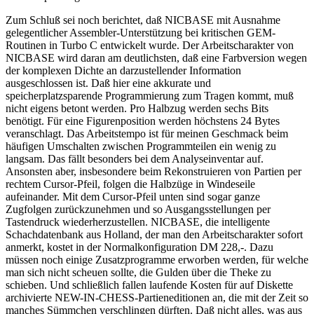
Zum Schluß sei noch berichtet, daß NICBASE mit Ausnahme
gelegentlicher Assembler-Unterstützung bei kritischen GEM-
Routinen in Turbo C entwickelt wurde. Der Arbeitscharakter von
NICBASE wird daran am deutlichsten, daß eine Farbversion wegen
der komplexen Dichte an darzustellender Information
ausgeschlossen ist. Daß hier eine akkurate und
speicherplatzsparende Programmierung zum Tragen kommt, muß
nicht eigens betont werden. Pro Halbzug werden sechs Bits
benötigt. Für eine Figurenposition werden höchstens 24 Bytes
veranschlagt. Das Arbeitstempo ist für meinen Geschmack beim
häufigen Umschalten zwischen Programmteilen ein wenig zu
langsam. Das fällt besonders bei dem Analyseinventar auf.
Ansonsten aber, insbesondere beim Rekonstruieren von Partien per
rechtem Cursor-Pfeil, folgen die Halbzüge in Windeseile
aufeinander. Mit dem Cursor-Pfeil unten sind sogar ganze
Zugfolgen zurückzunehmen und so Ausgangsstellungen per
Tastendruck wiederherzustellen. NICBASE, die intelligente
Schachdatenbank aus Holland, der man den Arbeitscharakter sofort
anmerkt, kostet in der Normalkonfiguration DM 228,-. Dazu
müssen noch einige Zusatzprogramme erworben werden, für welche
man sich nicht scheuen sollte, die Gulden über die Theke zu
schieben. Und schließlich fallen laufende Kosten für auf Diskette
archivierte NEW-IN-CHESS-Partieneditionen an, die mit der Zeit so
manches Sümmchen verschlingen dürften. Daß nicht alles, was aus