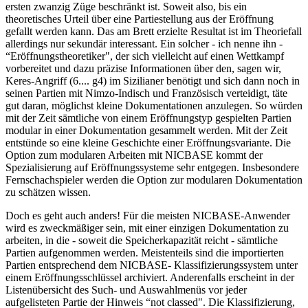
ersten zwanzig Züge beschränkt ist. Soweit also, bis ein
theoretisches Urteil über eine Partiestellung aus der Eröffnung
gefallt werden kann. Das am Brett erzielte Resultat ist im Theoriefall
allerdings nur sekundär interessant. Ein solcher - ich nenne ihn -
“Eröffnungstheoretiker", der sich vielleicht auf einen Wettkampf
vorbereitet und dazu präzise Informationen über den, sagen wir,
Keres-Angriff (6.... g4) im Sizilianer benötigt und sich dann noch in
seinen Partien mit Nimzo-Indisch und Französisch verteidigt, täte
gut daran, möglichst kleine Dokumentationen anzulegen. So würden
mit der Zeit sämtliche von einem Eröffnungstyp gespielten Partien
modular in einer Dokumentation gesammelt werden. Mit der Zeit
entstünde so eine kleine Geschichte einer Eröffnungsvariante. Die
Option zum modularen Arbeiten mit NICBASE kommt der
Spezialisierung auf Eröffnungssysteme sehr entgegen. Insbesondere
Fernschachspieler werden die Option zur modularen Dokumentation
zu schätzen wissen.
Doch es geht auch anders! Für die meisten NICBASE-Anwender
wird es zweckmäßiger sein, mit einer einzigen Dokumentation zu
arbeiten, in die - soweit die Speicherkapazität reicht - sämtliche
Partien aufgenommen werden. Meistenteils sind die importierten
Partien entsprechend dem NICBASE- Klassifizierungssystem unter
einem Eröffnungsschlüssel archiviert. Anderenfalls erscheint in der
Listenübersicht des Such- und Auswahlmenüs vor jeder
aufgelisteten Partie der Hinweis “not classed". Die Klassifizierung,