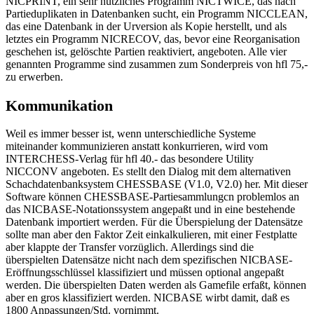
NICPRINT, ein sehr nützliches Programm NICTWICE, das nach
Partieduplikaten in Datenbanken sucht, ein Programm NICCLEAN,
das eine Datenbank in der Urversion als Kopie herstellt, und als
letztes ein Programm NICRECOV, das, bevor eine Reorganisation
geschehen ist, gelöschte Partien reaktiviert, angeboten. Alle vier
genannten Programme sind zusammen zum Sonderpreis von hfl 75,-
zu erwerben.
Kommunikation
Weil es immer besser ist, wenn unterschiedliche Systeme
miteinander kommunizieren anstatt konkurrieren, wird vom
INTERCHESS-Verlag für hfl 40.- das besondere Utility
NICCONV angeboten. Es stellt den Dialog mit dem alternativen
Schachdatenbanksystem CHESSBASE (V1.0, V2.0) her. Mit dieser
Software können CHESSBASE-Partiesammlungcn problemlos an
das NICBASE-Notationssystem angepaßt und in eine bestehende
Datenbank importiert werden. Für die Überspielung der Datensätze
sollte man aber den Faktor Zeit einkalkulieren, mit einer Festplatte
aber klappte der Transfer vorzüglich. Allerdings sind die
überspielten Datensätze nicht nach dem spezifischen NICBASE-
Eröffnungsschlüssel klassifiziert und müssen optional angepaßt
werden. Die überspielten Daten werden als Gamefile erfaßt, können
aber en gros klassifiziert werden. NICBASE wirbt damit, daß es
1800 Anpassungen/Std. vornimmt.