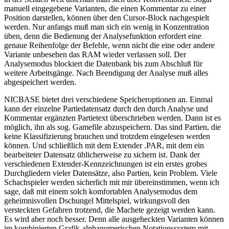
manuell eingegebene Varianten, die einen Kommentar zu einer
Position darstellen, können über den Cursor-Block nachgespielt
werden. Nur anfangs muß man sich ein wenig in Konzentration
üben, denn die Bedienung der Analysefunktion erfordert eine
genaue Reihenfolge der Befehle, wenn nicht die eine oder andere
Variante unbesehen das RAM wieder verlassen soll. Der
Analysemodus blockiert die Datenbank bis zum Abschluß für
weitere Arbeitsgänge. Nach Beendigung der Analyse muß alles
abgespeichert werden.
NICBASE bietet drei verschiedene Speicheroptionen an. Einmal
kann der einzelne Partiedatensatz durch den durch Analyse und
Kommentar ergänzten Partietext überschrieben werden. Dann ist es
möglich, ihn als sog. Gamefile abzuspeichern. Das sind Partien, die
keine Klassifizierung brauchen und trotzdem eingelesen werden
können. Und schließlich mit dem Extender .PAR, mit dem ein
bearbeiteter Datensatz üblicherweise zu sichern ist. Dank der
verschiedenen Extender-Kennzeichnungen ist ein erstes grobes
Durchgliedern vieler Datensätze, also Partien, kein Problem. Viele
Schachspieler werden sicherlich mit mir übereinstimmen, wenn ich
sage, daß mit einem solch komfortablen Analysemodus dem
geheimnisvollen Dschungel Mittelspiel, wirkungsvoll den
versteckten Gefahren trotzend, die Machete gezeigt werden kann.
Es wird aber noch besser. Denn alle ausgeheckten Varianten können
im kombinierten Grafik-alphanumerischen Notationssystem mit