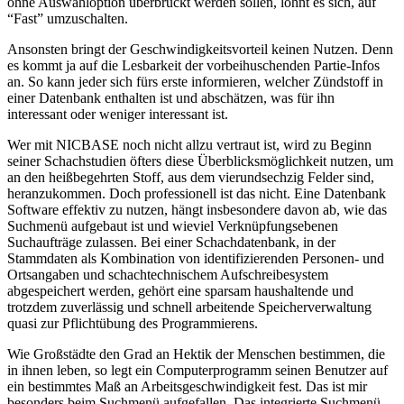
ohne Auswahloption überbrückt werden sollen, lohnt es sich, auf
“Fast” umzuschalten.
Ansonsten bringt der Geschwindigkeitsvorteil keinen Nutzen. Denn
es kommt ja auf die Lesbarkeit der vorbeihuschenden Partie-Infos
an. So kann jeder sich fürs erste informieren, welcher Zündstoff in
einer Datenbank enthalten ist und abschätzen, was für ihn
interessant oder weniger interessant ist.
Wer mit NICBASE noch nicht allzu vertraut ist, wird zu Beginn
seiner Schachstudien öfters diese Überblicksmöglichkeit nutzen, um
an den heißbegehrten Stoff, aus dem vierundsechzig Felder sind,
heranzukommen. Doch professionell ist das nicht. Eine Datenbank
Software effektiv zu nutzen, hängt insbesondere davon ab, wie das
Suchmenü aufgebaut ist und wieviel Verknüpfungsebenen
Suchaufträge zulassen. Bei einer Schachdatenbank, in der
Stammdaten als Kombination von identifizierenden Personen- und
Ortsangaben und schachtechnischem Aufschreibesystem
abgespeichert werden, gehört eine sparsam haushaltende und
trotzdem zuverlässig und schnell arbeitende Speicherverwaltung
quasi zur Pflichtübung des Programmierens.
Wie Großstädte den Grad an Hektik der Menschen bestimmen, die
in ihnen leben, so legt ein Computerprogramm seinen Benutzer auf
ein bestimmtes Maß an Arbeitsgeschwindigkeit fest. Das ist mir
besonders beim Suchmenü aufgefallen. Das integrierte Suchmenü