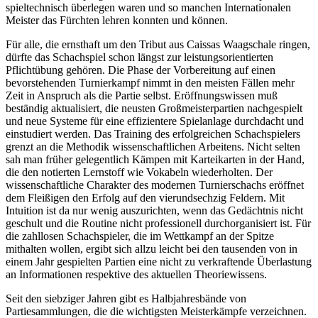
spieltechnisch überlegen waren und so manchen Internationalen
Meister das Fürchten lehren konnten und können.
Für alle, die ernsthaft um den Tribut aus Caissas Waagschale ringen,
dürfte das Schachspiel schon längst zur leistungsorientierten
Pflichtübung gehören. Die Phase der Vorbereitung auf einen
bevorstehenden Turnierkampf nimmt in den meisten Fällen mehr
Zeit in Anspruch als die Partie selbst. Eröffnungswissen muß
beständig aktualisiert, die neusten Großmeisterpartien nachgespielt
und neue Systeme für eine effizientere Spielanlage durchdacht und
einstudiert werden. Das Training des erfolgreichen Schachspielers
grenzt an die Methodik wissenschaftlichen Arbeitens. Nicht selten
sah man früher gelegentlich Kämpen mit Karteikarten in der Hand,
die den notierten Lernstoff wie Vokabeln wiederholten. Der
wissenschaftliche Charakter des modernen Turnierschachs eröffnet
dem Fleißigen den Erfolg auf den vierundsechzig Feldern. Mit
Intuition ist da nur wenig auszurichten, wenn das Gedächtnis nicht
geschult und die Routine nicht professionell durchorganisiert ist. Für
die zahllosen Schachspieler, die im Wettkampf an der Spitze
mithalten wollen, ergibt sich allzu leicht bei den tausenden von in
einem Jahr gespielten Partien eine nicht zu verkraftende Überlastung
an Informationen respektive des aktuellen Theoriewissens.
Seit den siebziger Jahren gibt es Halbjahresbände von
Partiesammlungen, die die wichtigsten Meisterkämpfe verzeichnen.