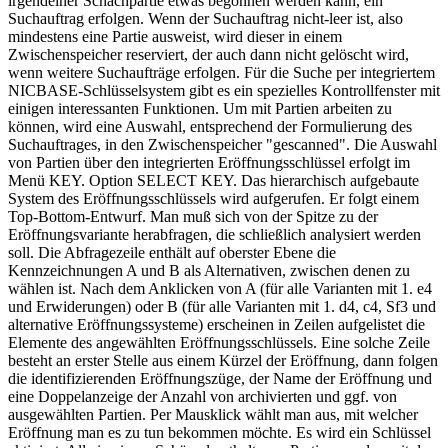
irgendeiner Schachpartie etwas begonnen werden kann, ein
Suchauftrag erfolgen. Wenn der Suchauftrag nicht-leer ist, also
mindestens eine Partie ausweist, wird dieser in einem
Zwischenspeicher reserviert, der auch dann nicht gelöscht wird,
wenn weitere Suchaufträge erfolgen. Für die Suche per integriertem
NICBASE-Schlüsselsystem gibt es ein spezielles Kontrollfenster mit
einigen interessanten Funktionen. Um mit Partien arbeiten zu
können, wird eine Auswahl, entsprechend der Formulierung des
Suchauftrages, in den Zwischenspeicher "gescanned". Die Auswahl
von Partien über den integrierten Eröffnungsschlüssel erfolgt im
Menü KEY. Option SELECT KEY. Das hierarchisch aufgebaute
System des Eröffnungsschlüssels wird aufgerufen. Er folgt einem
Top-Bottom-Entwurf. Man muß sich von der Spitze zu der
Eröffnungsvariante herabfragen, die schließlich analysiert werden
soll. Die Abfragezeile enthält auf oberster Ebene die
Kennzeichnungen A und B als Alternativen, zwischen denen zu
wählen ist. Nach dem Anklicken von A (für alle Varianten mit 1. e4
und Erwiderungen) oder B (für alle Varianten mit 1. d4, c4, Sf3 und
alternative Eröffnungssysteme) erscheinen in Zeilen aufgelistet die
Elemente des angewählten Eröffnungsschlüssels. Eine solche Zeile
besteht an erster Stelle aus einem Kürzel der Eröffnung, dann folgen
die identifizierenden Eröffnungszüge, der Name der Eröffnung und
eine Doppelanzeige der Anzahl von archivierten und ggf. von
ausgewählten Partien. Per Mausklick wählt man aus, mit welcher
Eröffnung man es zu tun bekommen möchte. Es wird ein Schlüssel