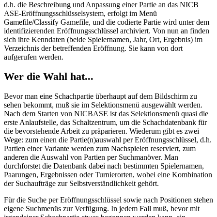
d.h. die Beschreibung und Anpassung einer Partie an das NICB
ASE-Eröffnungsschlüsselsystem, erfolgt im Menü
Gamefile/Classify Gamefile, und die codierte Partie wird unter dem
identifizierenden Eröffnungsschlüssel archiviert. Von nun an finden
sich ihre Kenndaten (beide Spielernamen, Jahr, Ort, Ergebnis) im
Verzeichnis der betreffenden Eröffnung. Sie kann von dort
aufgerufen werden.
Wer die Wahl hat...
Bevor man eine Schachpartie überhaupt auf dem Bildschirm zu
sehen bekommt, muß sie im Selektionsmenü ausgewählt werden.
Nach dem Starten von NICBASE ist das Selektionsmenü quasi die
erste Anlaufstelle, das Schaltzentrum, um die Schachdatenbank für
die bevorstehende Arbeit zu präparieren. Wiederum gibt es zwei
Wege: zum einen die Partie(n)auswahl per Eröffnungsschlüssel, d.h.
Partien einer Variante werden zum Nachspielen reserviert, zum
anderen die Auswahl von Partien per Suchmanöver. Man
durchforstet die Datenbank dabei nach bestimmten Spielernamen,
Paarungen, Ergebnissen oder Turnierorten, wobei eine Kombination
der Suchaufträge zur Selbstverständlichkeit gehört.
Für die Suche per Eröffnungsschlüssel sowie nach Positionen stehen
eigene Suchmenüs zur Verfügung. In jedem Fall muß, bevor mit