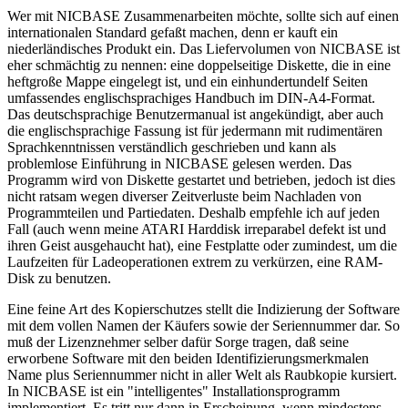
Wer mit NICBASE Zusammenarbeiten möchte, sollte sich auf einen
internationalen Standard gefaßt machen, denn er kauft ein
niederländisches Produkt ein. Das Liefervolumen von NICBASE ist
eher schmächtig zu nennen: eine doppelseitige Diskette, die in eine
heftgroße Mappe eingelegt ist, und ein einhundertundelf Seiten
umfassendes englischsprachiges Handbuch im DIN-A4-Format.
Das deutschsprachige Benutzermanual ist angekündigt, aber auch
die englischsprachige Fassung ist für jedermann mit rudimentären
Sprachkenntnissen verständlich geschrieben und kann als
problemlose Einführung in NICBASE gelesen werden. Das
Programm wird von Diskette gestartet und betrieben, jedoch ist dies
nicht ratsam wegen diverser Zeitverluste beim Nachladen von
Programmteilen und Partiedaten. Deshalb empfehle ich auf jeden
Fall (auch wenn meine ATARI Harddisk irreparabel defekt ist und
ihren Geist ausgehaucht hat), eine Festplatte oder zumindest, um die
Laufzeiten für Ladeoperationen extrem zu verkürzen, eine RAM-
Disk zu benutzen.
Eine feine Art des Kopierschutzes stellt die Indizierung der Software
mit dem vollen Namen der Käufers sowie der Seriennummer dar. So
muß der Lizenznehmer selber dafür Sorge tragen, daß seine
erworbene Software mit den beiden Identifizierungsmerkmalen
Name plus Seriennummer nicht in aller Welt als Raubkopie kursiert.
In NICBASE ist ein "intelligentes" Installationsprogramm
implementiert. Es tritt nur dann in Erscheinung. wenn mindestens