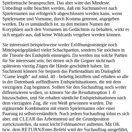
Spielortsuche beanspruchen. Das aber wäre das Mindeste.
Unbedingt sollte beachtet werden, daß ein Suchmanöver nach
Spielernamen nur erfolgreich abgeschlossen werden kann, wenn
Spielername und Vorname, durch Komma getrennt, angegeben
werden. Da es umständlich ist. zu den meisten Namen der
Koryphäen auch den Vornamen im Gedächtnis zu behalten, wirkt es
sich negativ aus, daß keine Wildcards vergeben werden können.
Sie interessiert beispielsweise weder Eröffnungsstrategie noch
Mittelspielgeplänkel vieler Schachpartien, sondern Sie möchten in
die Theorie des Endspiels einsteigen. Da werden nur solche Partien
für Sie interessant sein, bei denen sich die Gegner nicht nach
spätestens vierzig Zügen die Hände geschüttelt haben. Im
Suchmenü können Sie bequem das Partiestadium im Dialogfeld
"Game length" auf mind. 40 - beliebig beziffern und erhalten so alle
in der Datenbank auffindbaren Endspielsituationen, die mit dem
vierzigsten Zug beginnen. Sollten Sie den Suchauftrag noch weiter
differenzieren wollen, so können Sie die Resultatsoption 1 -0
hinzuschalten, und Sie erhalten sämtliche Endspielsituationen nach
dem vierzigsten Zug, die von Weiß gewonnen wurden. Die
ergänzende Kombination mit einem Spielernamen oder einer
Paarung ist selbstverständlich. Nach jedem Suchauftrag lohnt es sich
aber, mit CLEAR das Arbeitsmenü auf die Grundposition
zurückzustellen, da sonst leicht Fehlmanöver auftreten. Mit OK
bzw. dem RETURN/Enter-Befehl wird der Suchauftrag ausgeführt,