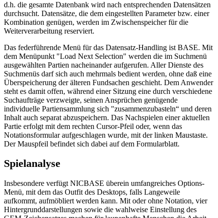
d.h. die gesamte Datenbank wird nach entsprechenden Datensätzen
durchsucht. Datensätze, die dem eingestellten Parameter bzw. einer
Kombination genügen, werden im Zwischenspeicher für die
Weiterverarbeitung reserviert.
Das federführende Menü für das Datensatz-Handling ist BASE. Mit
dem Menüpunkt "Load Next Selection" werden die im Suchmenü
ausgewählten Partien nacheinander aufgerufen. Aller Dienste des
Suchmenüs darf sich auch mehrmals bedient werden, ohne daß eine
Überspeicherung der älteren Fundsachen geschieht. Dem Anwender
steht es damit offen, während einer Sitzung eine durch verschiedene
Suchaufträge verzweigte, seinen Ansprüchen genügende
individuelle Partiensammlung sich "zusammenzubasteln“ und deren
Inhalt auch separat abzuspeichern. Das Nachspielen einer aktuellen
Partie erfolgt mit dem rechten Cursor-Pfeil oder, wenn das
Notationsformular aufgeschlagen wurde, mit der linken Maustaste.
Der Mauspfeil befindet sich dabei auf dem Formularblatt.
Spielanalyse
Insbesondere verfügt NICBASE überein umfangreiches Options-
Menü, mit dem das Outfit des Desktops, falls Langeweile
aufkommt, aufmöbliert werden kann. Mit oder ohne Notation, vier
Hintergrunddarstellungen sowie die wahlweise Einstellung des