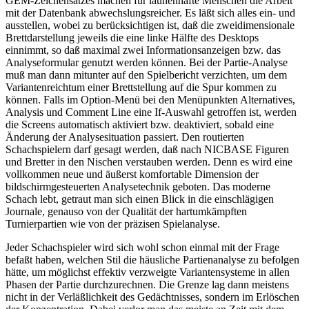
GEM-Zeichensatzes machen für launenhafte Menschen die Arbeit
mit der Datenbank abwechslungsreicher. Es läßt sich alles ein- und
ausstellen, wobei zu berücksichtigen ist, daß die zweidimensionale
Brettdarstellung jeweils die eine linke Hälfte des Desktops
einnimmt, so daß maximal zwei Informationsanzeigen bzw. das
Analyseformular genutzt werden können. Bei der Partie-Analyse
muß man dann mitunter auf den Spielbericht verzichten, um dem
Variantenreichtum einer Brettstellung auf die Spur kommen zu
können. Falls im Option-Menü bei den Menüpunkten Alternatives,
Analysis und Comment Line eine If-Auswahl getroffen ist, werden
die Screens automatisch aktiviert bzw. deaktiviert, sobald eine
Änderung der Analysesituation passiert. Den routierten
Schachspielern darf gesagt werden, daß nach NICBASE Figuren
und Bretter in den Nischen verstauben werden. Denn es wird eine
vollkommen neue und äußerst komfortable Dimension der
bildschirmgesteuerten Analysetechnik geboten. Das moderne
Schach lebt, getraut man sich einen Blick in die einschlägigen
Journale, genauso von der Qualität der hartumkämpften
Turnierpartien wie von der präzisen Spielanalyse.
Jeder Schachspieler wird sich wohl schon einmal mit der Frage
befaßt haben, welchen Stil die häusliche Partienanalyse zu befolgen
hätte, um möglichst effektiv verzweigte Variantensysteme in allen
Phasen der Partie durchzurechnen. Die Grenze lag dann meistens
nicht in der Verläßlichkeit des Gedächtnisses, sondern im Erlöschen