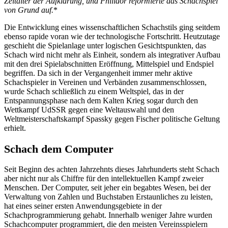
Zeitalter der Aufklärung, und Philidor reformierte das Schachspiel
von Grund auf.
*
Die Entwicklung eines wissenschaftlichen Schachstils ging seitdem
ebenso rapide voran wie der technologische Fortschritt. Heutzutage
geschieht die Spielanlage unter logischen Gesichtspunkten, das
Schach wird nicht mehr als Einheit, sondern als integrativer Aufbau
mit den drei Spielabschnitten Eröffnung, Mittelspiel und Endspiel
begriffen. Da sich in der Vergangenheit immer mehr aktive
Schachspieler in Vereinen und Verbänden zusammenschlossen,
wurde Schach schließlich zu einem Weltspiel, das in der
Entspannungsphase nach dem Kalten Krieg sogar durch den
Wettkampf UdSSR gegen eine Weltauswahl und den
Weltmeisterschaftskampf Spassky gegen Fischer politische Geltung
erhielt.
Schach dem Computer
Seit Beginn des achten Jahrzehnts dieses Jahrhunderts steht Schach
aber nicht nur als Chiffre für den intellektuellen Kampf zweier
Menschen. Der Computer, seit jeher ein begabtes Wesen, bei der
Verwaltung von Zahlen und Buchstaben Erstaunliches zu leisten,
hat eines seiner ersten Anwendungsgebiete in der
Schachprogrammierung gehabt. Innerhalb weniger Jahre wurden
Schachcomputer programmiert, die den meisten Vereinsspielern