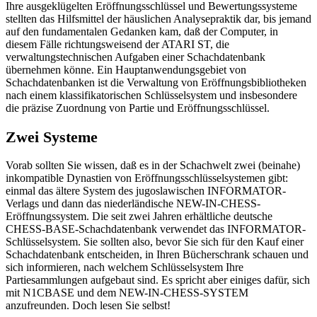
Ihre ausgeklügelten Eröffnungsschlüssel und Bewertungssysteme
stellten das Hilfsmittel der häuslichen Analysepraktik dar, bis jemand
auf den fundamentalen Gedanken kam, daß der Computer, in
diesem Fälle richtungsweisend der ATARI ST, die
verwaltungstechnischen Aufgaben einer Schachdatenbank
übernehmen könne. Ein Hauptanwendungsgebiet von
Schachdatenbanken ist die Verwaltung von Eröffnungsbibliotheken
nach einem klassifikatorischen Schlüsselsystem und insbesondere
die präzise Zuordnung von Partie und Eröffnungsschlüssel.
Zwei Systeme
Vorab sollten Sie wissen, daß es in der Schachwelt zwei (beinahe)
inkompatible Dynastien von Eröffnungsschlüsselsystemen gibt:
einmal das ältere System des jugoslawischen INFORMATOR-
Verlags und dann das niederländische NEW-IN-CHESS-
Eröffnungssystem. Die seit zwei Jahren erhältliche deutsche
CHESS-BASE-Schachdatenbank verwendet das INFORMATOR-
Schlüsselsystem. Sie sollten also, bevor Sie sich für den Kauf einer
Schachdatenbank entscheiden, in Ihren Bücherschrank schauen und
sich informieren, nach welchem Schlüsselsystem Ihre
Partiesammlungen aufgebaut sind. Es spricht aber einiges dafür, sich
mit N1CBASE und dem NEW-IN-CHESS-SYSTEM
anzufreunden. Doch lesen Sie selbst!