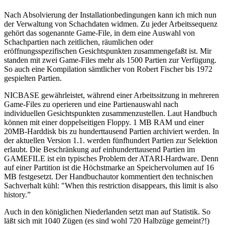
Nach Absolvierung der Installationbedingungen kann ich mich nun
der Verwaltung von Schachdaten widmen. Zu jeder Arbeitssequenz
gehört das sogenannte Game-File, in dem eine Auswahl von
Schachpartien nach zeitlichen, räumlichen oder
eröffnungsspezifischen Gesichtspunkten zusammengefaßt ist. Mir
standen mit zwei Game-Files mehr als 1500 Partien zur Verfügung.
So auch eine Kompilation sämtlicher von Robert Fischer bis 1972
gespielten Partien.
NICBASE gewährleistet, während einer Arbeitssitzung in mehreren
Game-Files zu operieren und eine Partienauswahl nach
individuellen Gesichtspunkten zusammenzustellen. Laut Handbuch
können mit einer doppelseitigen Floppy. 1 MB RAM und einer
20MB-Harddisk bis zu hunderttausend Partien archiviert werden. In
der aktuellen Version 1.1. werden fünfhundert Partien zur Selektion
erlaubt. Die Beschränkung auf einhunderttausend Partien im
GAMEFILE ist ein typisches Problem der ATARI-Hardware. Denn
auf einer Partition ist die Höchstmarke an Speichervolumen auf 16
MB festgesetzt. Der Handbuchautor kommentiert den technischen
Sachverhalt kühl: "When this restriction disappears, this limit is also
history.”
Auch in den königlichen Niederlanden setzt man auf Statistik. So
läßt sich mit 1040 Zügen (es sind wohl 720 Halbzüge gemeint?!)