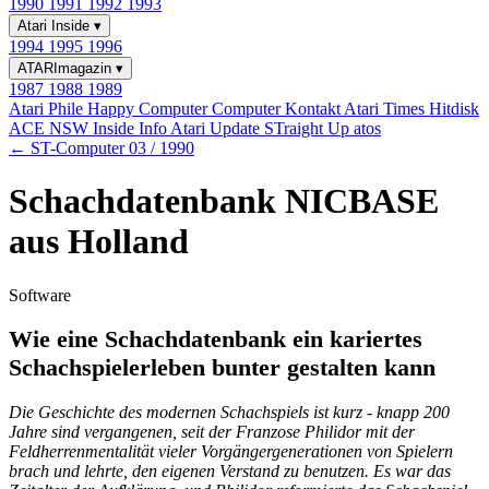
1990
1991
1992
1993
Atari Inside
▾
1994
1995
1996
ATARImagazin
▾
1987
1988
1989
Atari Phile
Happy Computer
Computer Kontakt
Atari Times
Hitdisk
ACE NSW Inside Info
Atari Update
STraight Up
atos
← ST-Computer 03 / 1990
Schachdatenbank NICBASE
aus Holland
Software
Wie eine Schachdatenbank ein kariertes
Schachspielerleben bunter gestalten kann
Die Geschichte des modernen Schachspiels ist kurz - knapp 200
Jahre sind vergangenen, seit der Franzose Philidor mit der
Feldherrenmentalität vieler Vorgängergenerationen von Spielern
brach und lehrte, den eigenen Verstand zu benutzen. Es war das