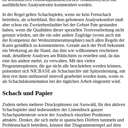
ausführlichen Analysetexten kommentiert werden.
In der Regel gelten Schachspieler, wenn sie kein Fernschach
betreiben, als schreibfaul. Bei dem gebotenen Analysekomfort muß
aber schon ein Zweizehenfaultier bei der Geburt Pate gestanden
haben, wenn die Qualitäten dieser speziellen Textverarbeitung nicht
genutzt würden, um die ein oder andere Zugfolge (wenn auch mit
der Kompetenz der Wohnzimmeratmosphäre) nach allen Regeln der
Kunst genüßlich zu kommentieren. Gerade auch der Profi bekommt
ein Werkzeug an die Hand, das ihm wie willkommen erscheinen
muß, detaillierte Analysen am Bildschirm zu erstellen und, da das
eine das andere mehrt, zu verwalten. Mit den vielen
Programmoptionen, die gar nicht alle beschrieben werden können,
präsentiert sich NICBASE als Schacharchiv mit Spitzenleistung, mit
dem erst dann umfassend sinnvoll gearbeitet werden kann, wenn es
als Schachdokumentation bei der täglichen Arbeit eingesetzt wird.
Schach und Papier
Zudem stehen mehrere Druckoptionen zur Auswahl, für den aktiven
Schachspieler sind insbesondere der Listendruck ganzer
Schachpartientexte sowie der Ausdruck einzelner Positionen
attraktiv. Denker, die sich mehr in spanischen Dörfern tummeln und
Problemschach betreiben, können ihre Diagrammstempel auf dem