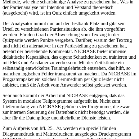
Methode, wie eine scharfsinnige Analyse zu geschehen hat. Was in
der Partienanalyse mit Intention und Verstand theoretisch
(ausgekocht) wird, ist im Quiz einfach umgekehrt worden.
Der Analysator nimmt nun auf der Testbank Platz und gibt sein
Urteil zu verschiedenen Partiensituation ab, die ihm vorgeführt
werden. Für den Grad der Abweichung vom Textzug in der
Quizpartie werden Punkte vergeben. Darüber, warum der Textzug
und nicht ein alternativer in der Partiestellung zu geschehen hat,
belehrt der beistehende Kommentar. NICBASE bietet immense
didaktische Kapazitäten, das eigene Schachdenken zu trainieren und
mit Fleiß und Ausdauer zu verbessern. Mit der Zeit könnte ein
selbständig entwickeltes Trainingslehrbuch entstehen, das hilft, so
manchen logischen Fehler transparent zu machen. Da NICBASE im
Programmpaket ein solches Lernmedium per Quiz leider nicht
anbietet, muß die Arbeit vom Anwender selbst geleistet werden.
Sehr auch kommt der Arbeit mit NICBASE entgegen, daß das
System in modulare Teilprogramme aufgeteilt ist. Nicht zum
Lieferumfang von NICBASE gehören vier Programme, die zwar
zur internen Steuerung der Datenbank nicht benötigt werden, die
aber für die Datenpflege unentbehrliche Dienste leisten.
Zum Aufpreis von hfl. 25.- /st. werden ein speziell für den
Diagrammdruck mit Matrixdruckern ausgelegtes Druckprogramm