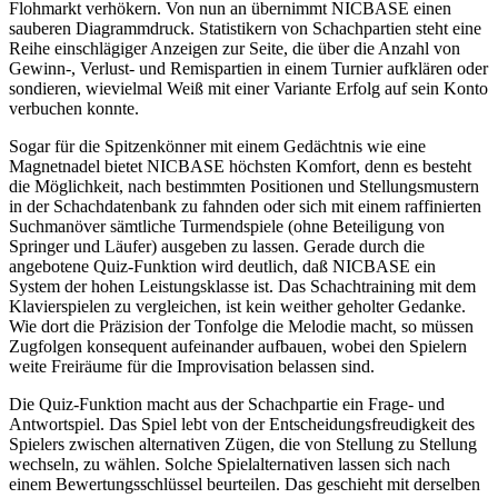
Flohmarkt verhökern. Von nun an übernimmt NICBASE einen
sauberen Diagrammdruck. Statistikern von Schachpartien steht eine
Reihe einschlägiger Anzeigen zur Seite, die über die Anzahl von
Gewinn-, Verlust- und Remispartien in einem Turnier aufklären oder
sondieren, wievielmal Weiß mit einer Variante Erfolg auf sein Konto
verbuchen konnte.
Sogar für die Spitzenkönner mit einem Gedächtnis wie eine
Magnetnadel bietet NICBASE höchsten Komfort, denn es besteht
die Möglichkeit, nach bestimmten Positionen und Stellungsmustern
in der Schachdatenbank zu fahnden oder sich mit einem raffinierten
Suchmanöver sämtliche Turmendspiele (ohne Beteiligung von
Springer und Läufer) ausgeben zu lassen. Gerade durch die
angebotene Quiz-Funktion wird deutlich, daß NICBASE ein
System der hohen Leistungsklasse ist. Das Schachtraining mit dem
Klavierspielen zu vergleichen, ist kein weither geholter Gedanke.
Wie dort die Präzision der Tonfolge die Melodie macht, so müssen
Zugfolgen konsequent aufeinander aufbauen, wobei den Spielern
weite Freiräume für die Improvisation belassen sind.
Die Quiz-Funktion macht aus der Schachpartie ein Frage- und
Antwortspiel. Das Spiel lebt von der Entscheidungsfreudigkeit des
Spielers zwischen alternativen Zügen, die von Stellung zu Stellung
wechseln, zu wählen. Solche Spielalternativen lassen sich nach
einem Bewertungsschlüssel beurteilen. Das geschieht mit derselben