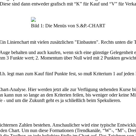
iese sind dann entweder grafisch mit “K” für Kauf und “V” für Verkauf
Bild 1: Die Menüs von S.&P.-CHART
 Ein Linienchart mit vielen zusätzlichen "Einbauten". Rechts unten die 
Auge behalten und auch kaufen, wenn sich eine günstige Gelegenheit e
hm 3 Funkte wert; 2. Momentum über Null wird mit 2 Punkten gewichtet
.h. legt man zum Kauf fünf Punkte fest, so muß Kriterium 1 auf jeden 
hart-Analyse. Hier werden jetzt alle zur Verfügung stehenden Kurse bi
kann nun so lange an den Kriterien feilen, bis weniger oder keine Minu
e - und um die Zukunft geht es ja schließlich beim Spekulieren.
nüchternen Zahlen bestehen. Anschaulicher wird eine typische Entwickl
n den Chart. Um nun diese Formationen (Trendkanäle, “W"-, “M"-, Drei
ie Toolbox an jede beliebige Stelle im Chart auf. Das Zeichnen von Lin