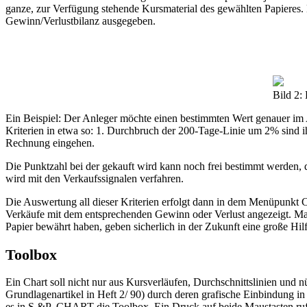
ganze, zur Verfügung stehende Kursmaterial des gewählten Papieres. D
Gewinn/Verlustbilanz ausgegeben.
Bild 2:
Ein Beispiel: Der Anleger möchte einen bestimmten Wert genauer im 
Kriterien in etwa so: 1. Durchbruch der 200-Tage-Linie um 2% sind i
Rechnung eingehen.
Die Punktzahl bei der gekauft wird kann noch frei bestimmt werden, d
wird mit den Verkaufssignalen verfahren.
Die Auswertung all dieser Kriterien erfolgt dann in dem Menüpunkt C
Verkäufe mit dem entsprechenden Gewinn oder Verlust angezeigt. Man 
Papier bewährt haben, geben sicherlich in der Zukunft eine große Hilf
Toolbox
Ein Chart soll nicht nur aus Kursverläufen, Durchschnittslinien und 
Grundlagenartikel in Heft 2/ 90) durch deren grafische Einbindung i
es in S.&P.-CHART die Toolbox. Ein Druck auf beide Maustasten ruft d