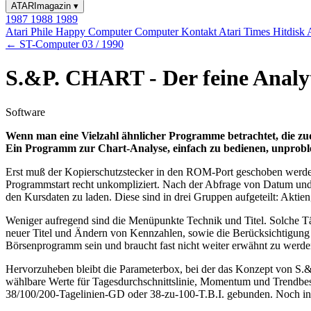
ATARImagazin
▾
1987
1988
1989
Atari Phile
Happy Computer
Computer Kontakt
Atari Times
Hitdisk
← ST-Computer 03 / 1990
S.&P. CHART - Der feine Analy
Software
Wenn man eine Vielzahl ähnlicher Programme betrachtet, die zud
Ein Programm zur Chart-Analyse, einfach zu bedienen, unproble
Erst muß der Kopierschutzstecker in den ROM-Port geschoben werden. 
Programmstart recht unkompliziert. Nach der Abfrage von Datum und 
den Kursdaten zu laden. Diese sind in drei Gruppen aufgeteilt: Aktie
Weniger aufregend sind die Menüpunkte Technik und Titel. Solche T
neuer Titel und Ändern von Kennzahlen, sowie die Berücksichtigung
Börsenprogramm sein und braucht fast nicht weiter erwähnt zu werde
Hervorzuheben bleibt die Parameterbox, bei der das Konzept von S.&
wählbare Werte für Tagesdurchschnittslinie, Momentum und Trendbest
38/100/200-Tagelinien-GD oder 38-zu-100-T.B.I. gebunden. Noch inte