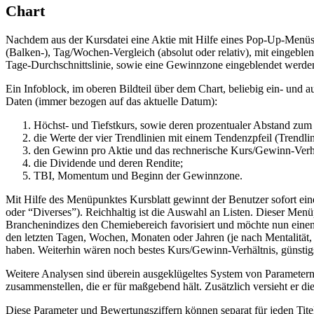
Chart
Nachdem aus der Kursdatei eine Aktie mit Hilfe eines Pop-Up-Menüs 
(Balken-), Tag/Wochen-Vergleich (absolut oder relativ), mit eingeb
Tage-Durchschnittslinie, sowie eine Gewinnzone eingeblendet werde
Ein Infoblock, im oberen Bildteil über dem Chart, beliebig ein- und
Daten (immer bezogen auf das aktuelle Datum):
Höchst- und Tiefstkurs, sowie deren prozentualer Abstand zum 
die Werte der vier Trendlinien mit einem Tendenzpfeil (Trendlin
den Gewinn pro Aktie und das rechnerische Kurs/Gewinn-Verhält
die Dividende und deren Rendite;
TBI, Momentum und Beginn der Gewinnzone.
Mit Hilfe des Menüpunktes Kursblatt gewinnt der Benutzer sofort ein
oder “Diverses”). Reichhaltig ist die Auswahl an Listen. Dieser Menüp
Branchenindizes den Chemiebereich favorisiert und möchte nun einen T
den letzten Tagen, Wochen, Monaten oder Jahren (je nach Mentalität, 
haben. Weiterhin wären noch bestes Kurs/Gewinn-Verhältnis, günstigs
Weitere Analysen sind überein ausgeklügeltes System von Parametern 
zusammenstellen, die er für maßgebend hält. Zusätzlich versieht er d
Diese Parameter und Bewertungsziffern können separat für jeden Tit