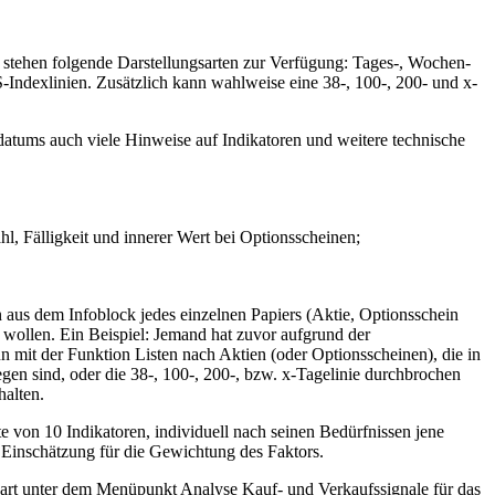
 stehen folgende Darstellungsarten zur Verfügung: Tages-, Wochen-
Indexlinien. Zusätzlich kann wahlweise eine 38-, 100-, 200- und x-
datums auch viele Hinweise auf Indikatoren und weitere technische
l, Fälligkeit und innerer Wert bei Optionsscheinen;
n aus dem Infoblock jedes einzelnen Papiers (Aktie, Optionsschein
n wollen. Ein Beispiel: Jemand hat zuvor aufgrund der
n mit der Funktion Listen nach Aktien (oder Optionsscheinen), die in
gen sind, oder die 38-, 100-, 200-, bzw. x-Tagelinie durchbrochen
halten.
 von 10 Indikatoren, individuell nach seinen Bedürfnissen jene
r Einschätzung für die Gewichtung des Faktors.
Chart unter dem Menüpunkt Analyse Kauf- und Verkaufssignale für das