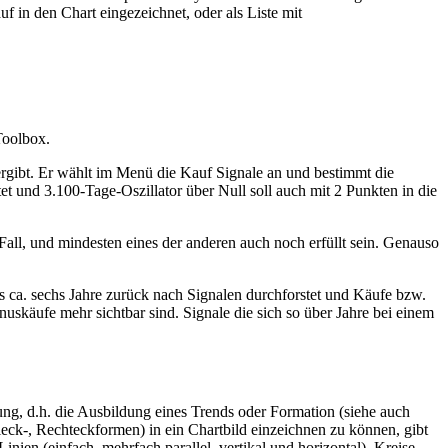
 in den Chart eingezeichnet, oder als Liste mit
Toolbox.
rgibt. Er wählt im Menü die Kauf Signale an und bestimmt die
 und 3.100-Tage-Oszillator über Null soll auch mit 2 Punkten in die
Fall, und mindesten eines der anderen auch noch erfüllt sein. Genauso
s ca. sechs Jahre zurück nach Signalen durchforstet und Käufe bzw.
skäufe mehr sichtbar sind. Signale die sich so über Jahre bei einem
ung, d.h. die Ausbildung eines Trends oder Formation (siehe auch
eck-, Rechteckformen) in ein Chartbild einzeichnen zu können, gibt
ien (einfach, mehrfach parallel, vertikal und horizontal), Kreise