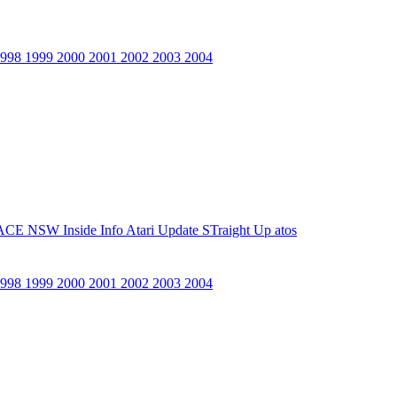
1998
1999
2000
2001
2002
2003
2004
ACE NSW Inside Info
Atari Update
STraight Up
atos
1998
1999
2000
2001
2002
2003
2004