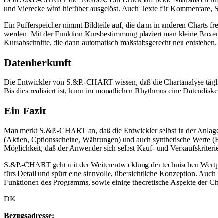
und Vierecke wird hierüber ausgelöst. Auch Texte für Kommentare, S
Ein Pufferspeicher nimmt Bildteile auf, die dann in anderen Charts fr
werden. Mit der Funktion Kursbestimmung plaziert man kleine Boxen 
Kursabschnitte, die dann automatisch maßstabsgerecht neu entstehen.
Datenherkunft
Die Entwickler von S.&P.-CHART wissen, daß die Chartanalyse tägli
Bis dies realisiert ist, kann im monatlichen Rhythmus eine Datendisk
Ein Fazit
Man merkt S.&P.-CHART an, daß die Entwickler selbst in der Anlagebe
(Aktien, Optionsscheine, Währungen) und auch synthetische Werte (B
Möglichkeit, daß der Anwender sich selbst Kauf- und Verkaufskriteri
S.&P.-CHART geht mit der Weiterentwicklung der technischen Wertpap
fürs Detail und spürt eine sinnvolle, übersichtliche Konzeption. Au
Funktionen des Programms, sowie einige theoretische Aspekte der Char
DK
Bezugsadresse: