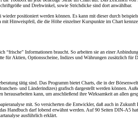
chriftgröße und Drehwinkel, sowie Strichdicke sind dort anwählbar.
ei wieder positioniert werden können. Es kann mit dieser durch beispiel
mit Hinweispfeil, die die Höhe einzelner Kurspunkte im Chart kennzei
ch “frische" Informationen braucht. So arbeiten sie an einer Anbindu
ette für Aktien, Optionsscheine, Indizes und Währungen zusätzlich für 
ratung tätig sind. Das Programm bietet Charts, die in der Börsenwelt ü
ranchen- und Länderindizes) grafisch dargestellt werden können. Auß
en herausarbeiten kann, um anschließend ihre Wirksamkeit an allen ges
ieranalyse mit. So versicherten die Entwickler, daß auch in Zukunft
ch das Handbuch darf lobend erwähnt werden. Auf 90 Seiten DIN-A5 hat 
tanalyse ausführlich erklärt.