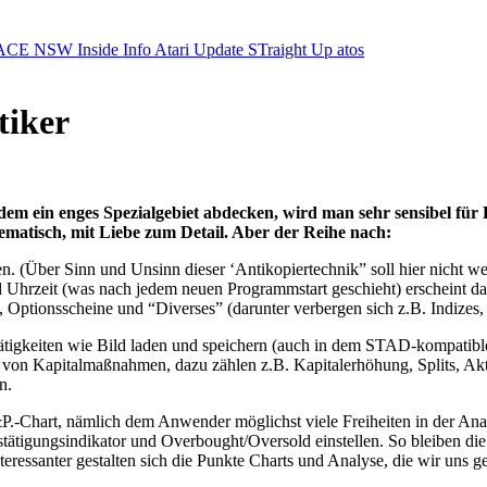
ACE NSW Inside Info
Atari Update
STraight Up
atos
tiker
em ein enges Spezialgebiet abdecken, wird man sehr sensibel für 
matisch, mit Liebe zum Detail. Aber der Reihe nach:
(Über Sinn und Unsinn dieser ‘Antikopiertechnik” soll hier nicht weit
Uhrzeit (was nach jedem neuen Programmstart geschieht) erscheint das
n, Optionsscheine und “Diverses” (darunter verbergen sich z.B. Indize
ätigkeiten wie Bild laden und speichern (auch in dem STAD-kompatib
 von Kapitalmaßnahmen, dazu zählen z.B. Kapitalerhöhung, Splits, Ak
n.
P.-Chart, nämlich dem Anwender möglichst viele Freiheiten in der Anal
ätigungsindikator und Overbought/Oversold einstellen. So bleiben die
ressanter gestalten sich die Punkte Charts und Analyse, die wir uns 