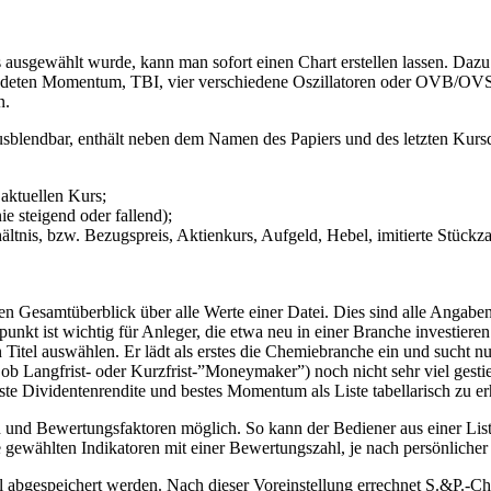
ausgewählt wurde, kann man sofort einen Chart erstellen lassen. Dazu
lendeten Momentum, TBI, vier verschiedene Oszillatoren oder OVB/OVS-
n.
 ausblendbar, enthält neben dem Namen des Papiers und des letzten Kurs
aktuellen Kurs;
ie steigend oder fallend);
nis, bzw. Bezugspreis, Aktienkurs, Aufgeld, Hebel, imitierte Stückzah
en Gesamtüberblick über alle Werte einer Datei. Dies sind alle Angabe
unkt ist wichtig für Anleger, die etwa neu in einer Branche investiere
itel auswählen. Er lädt als erstes die Chemiebranche ein und sucht nu
ob Langfrist- oder Kurzfrist-”Moneymaker”) noch nicht sehr viel gestie
te Dividentenrendite und bestes Momentum als Liste tabellarisch zu er
und Bewertungsfaktoren möglich. So kann der Bediener aus einer Liste
ie gewählten Indikatoren mit einer Bewertungszahl, je nach persönliche
el abgespeichert werden. Nach dieser Voreinstellung errechnet S.&P.-