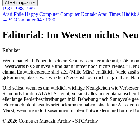
ATARImagazin
▾
1987
1988
1989
Atari Phile
Happy Computer
Computer Kontakt
Atari Times
Hitdisk
← ST-Computer 04 / 1990
Editorial: Im Westen nichts Neu
Rubriken
Wenn man ein bißchen in seinem Schulwissen herumkramt, stößt man si
"Westwärts bis Sunnyvale und dann immer noch nichts Neues!" Der Gru
einmal Entwicklergeräte sind z.Z. (Mitte März) erhältlich. Viele z
gekommen, aber etwas wirklich Neues ist noch nicht in greifbare Näh
Und selbst, wenn es um wirklich wichtige Neuigkeiten wie Verbesseru
Standards für den ATARI ST geht, versinkt alles in der atarianische
ellenlange Fehlerbeschreibungen inkl. Behebung nach Sunnyvale gesch
leider noch nicht beantwortet bekommen haben, sind klare Aussage
Markt, wenn man dort zusammen mit den Entwicklern und für die Kun
© 2026 Computer Magazin Archiv - STCArchiv