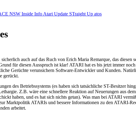
ACE NSW Inside Info
Atari Update
STraight Up
atos
es
cherlich auch auf das Ruch von Erich Maria Remarque, das diesen schö
nd für diesen Ausspruch ist klar! ATARI hat es bis jetzt immer noch 
usätzliche Gerüchte verunsichern Software-Entwickler und Kunden. Nat
e gerückt.
ngen des Betriebssystems (es haben sich tatsächliche ST-Besitzer hing
n Lethargie. Z.B. wäre eine schnellere Reaktion auf Neuerungen aus d
ickt haben, und es hat sich nichts getan). Was man bei ATARI vermißt,
n zur Marktpolitik ATARIs und bessere Informationen zu den ATARI-R
den arbeitet.