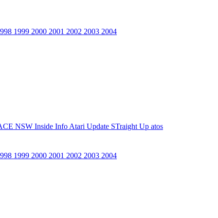
1998
1999
2000
2001
2002
2003
2004
ACE NSW Inside Info
Atari Update
STraight Up
atos
1998
1999
2000
2001
2002
2003
2004