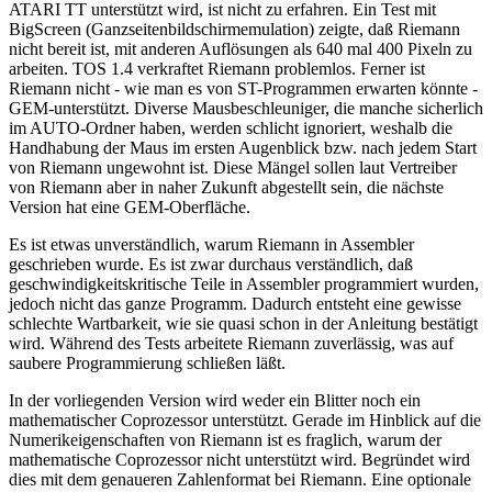
ATARI TT unterstützt wird, ist nicht zu erfahren. Ein Test mit
BigScreen (Ganzseitenbildschirmemulation) zeigte, daß Riemann
nicht bereit ist, mit anderen Auflösungen als 640 mal 400 Pixeln zu
arbeiten. TOS 1.4 verkraftet Riemann problemlos. Ferner ist
Riemann nicht - wie man es von ST-Programmen erwarten könnte -
GEM-unterstützt. Diverse Mausbeschleuniger, die manche sicherlich
im AUTO-Ordner haben, werden schlicht ignoriert, weshalb die
Handhabung der Maus im ersten Augenblick bzw. nach jedem Start
von Riemann ungewohnt ist. Diese Mängel sollen laut Vertreiber
von Riemann aber in naher Zukunft abgestellt sein, die nächste
Version hat eine GEM-Oberfläche.
Es ist etwas unverständlich, warum Riemann in Assembler
geschrieben wurde. Es ist zwar durchaus verständlich, daß
geschwindigkeitskritische Teile in Assembler programmiert wurden,
jedoch nicht das ganze Programm. Dadurch entsteht eine gewisse
schlechte Wartbarkeit, wie sie quasi schon in der Anleitung bestätigt
wird. Während des Tests arbeitete Riemann zuverlässig, was auf
saubere Programmierung schließen läßt.
In der vorliegenden Version wird weder ein Blitter noch ein
mathematischer Coprozessor unterstützt. Gerade im Hinblick auf die
Numerikeigenschaften von Riemann ist es fraglich, warum der
mathematische Coprozessor nicht unterstützt wird. Begründet wird
dies mit dem genaueren Zahlenformat bei Riemann. Eine optionale