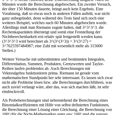
Minuten wurde die Berechnung abgebrochen. Ein zweiter Versuch,
der über 150 Minuten dauerte, bringt auch kein Ergebnis. Eine
Vorahnung, daß so etwas noch in anderen Fällen auftritt, war nicht
ganz unbegründet, denn während des Tests fand sich noch eine
weiteres Beispiel, welches nach 60 Minuten abgebrochen wurde.
Allerdings muß man Riemann zugute halten, daß 3^3^3^3. die
Rechenkapazitäten übersteigt und somit eine Feststellung der
Nichtberechenbarkeit erst relativ spät festgestellt werden kann.
(3^3^3^3 wird berechnet als 3^(3^(3^3)) = 3^(3^27) =
3^7625597484987; eine Zahl mit wesentlich mehr als 315000
Stellen.)
Weitere Versuche mit unbestimmten und bestimmten Integralen,
Differentiation, Summen, Produkten, Grenzwerten und Taylor-
Reihen laufen problemlos ab. Auch Berechnungen mit
Vektoralgebra funktionieren prima. Riemann ist gerade vom
mathematischen Standpunkt her sehr interessant. Es lassen sich zwar
nicht alle Probleme lösen bzw. alle Berechnungen durchführen, was
auch zuviel verlangt wäre, aber das, was sich machen läßt, ist sehr
eindrucksvoll.
Als Probeberechnungen sind nebenstehend die Berechnung eines
Binomialkoeffizienten mit Hilfe von selbst definierten Funktionen,
die Berechnung einer Lösung einer Gleichung, die Berechnung von
100! (für die Nicht-Mathematiker unter uns: 100! sind die ganzen