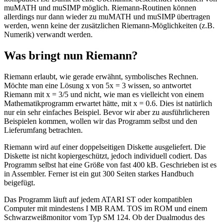
muMATH und muSIMP möglich. Riemann-Routinen können
allerdings nur dann wieder zu muMATH und muSIMP übertragen
werden, wenn keine der zusätzlichen Riemann-Möglichkeiten (z.B.
Numerik) verwandt werden.
Was bringt nun Riemann?
Riemann erlaubt, wie gerade erwähnt, symbolisches Rechnen.
Möchte man eine Lösung x von 5x = 3 wissen, so antwortet
Riemann mit x = 3/5 und nicht, wie man es vielleicht von einem
Mathematikprogramm erwartet hätte, mit x = 0.6. Dies ist natürlich
nur ein sehr einfaches Beispiel. Bevor wir aber zu ausführlicheren
Beispielen kommen, wollen wir das Programm selbst und den
Lieferumfang betrachten.
Riemann wird auf einer doppelseitigen Diskette ausgeliefert. Die
Diskette ist nicht kopiergeschützt, jedoch individuell codiert. Das
Programm selbst hat eine Größe von fast 400 kB. Geschrieben ist es
in Assembler. Ferner ist ein gut 300 Seiten starkes Handbuch
beigefügt.
Das Programm läuft auf jedem ATARI ST oder kompatiblen
Computer mit mindestens I MB RAM. TOS im ROM und einem
Schwarzweißmonitor vom Typ SM 124. Ob der Dualmodus des