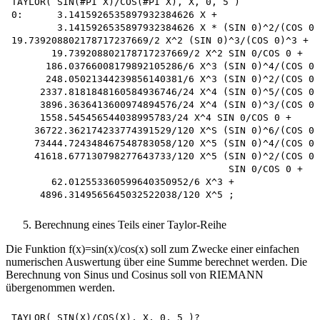
TAYLOR( SIN(#PI X)/COS(#PI X), X, 0, 5 )

0:      3.1415926535897932384626 X +

        3.1415926535897932384626 X * (SIN 0)^2/(COS 0)
19.739208802178717237669/2 X^2 (SIN 0)^3/(COS 0)^3 + 

       19.739208802178717237669/2 X^2 SIN 0/COS 0 +

      186.03766008179892105286/6 X^3 (SIN 0)^4/(COS 0)
      248.05021344239856140381/6 X^3 (SIN 0)^2/(COS 0)
     2337.8181848160584936746/24 X^4 (SIN 0)^5/(COS 0)
     3896.3636413600974894576/24 X^4 (SIN 0)^3/(COS 0)
     1558.545456544038995783/24 X^4 SIN 0/COS 0 + 

    36722.362174233774391529/120 X^S (SIN 0)^6/(COS 0)
    73444.724348467548783058/120 X^5 (SIN 0)^4/(COS 0)
    41618.677130798277643733/120 X^5 (SIN 0)^2/(COS 0)
                                      SIN 0/COS 0 +

       62.012553360599640350952/6 X^3 +

Berechnung eines Teils einer Taylor-Reihe
Die Funktion f(x)=sin(x)/cos(x) soll zum Zwecke einer einfachen
numerischen Auswertung über eine Summe berechnet werden. Die
Berechnung von Sinus und Cosinus soll von RIEMANN
übergenommen werden.
TAYLOR( SIN(X)/COS(X), X, 0, 5 )?
