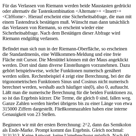
Für das Verlassen von Riemann werden beide Maustasten gedrückt
oder alternativ die Tastenkombination <Alternate>+ <Insert>+
<ClrHome>. Hierauf erscheint eine Sicherheitsabfrage, die man mit
einem Tastendruck bestätigen muß. Wünscht man dann tatsächlich
das Verlassen von Riemann, so erscheint wieder eine
Sicherheitsabfrage. Nach dem Bestätigen dieser Abfrage wird
Riemann endgültig verlassen.
Befindet man sich nun in der Riemann-Oberfläche, so erscheinen
die Standardmenüs, eine Willkommen-Meldung und eine freie
Fläche mit Cursor. Die Menütitel können mit der Maus angeklickt
werden. Dort sind dann diverse Einstellungen vorzunehmen. Dazu
gehört beispielsweise, welche Funktionen numerisch genähert
werden sollen. Rechenbeispiel 4 zeigt eine Berechnung, bei der die
trigonometrischen Funktionen Sinus und Cosinus nicht numerisch
berechnet werden, weshalb auch häufiger sin(0), also 0, auftaucht.
Läßt man die numerische Berechnung für die beiden Funktionen zu,
so ist das Ergebnis kürzer. Die Terme, die gleich 0 sind, fallen weg.
Ganze Zahlen werden hierbei übrigens bis zu einer Länge von etwa
315000 Ziffern dargestellt. Fließkommazahlen haben eine interne
Genauigkeit von 23 Stellen.
Beginnen wir mit der ersten Berechnung: 2^2, dann das Semikolon
als Ende-Marke. Prompt kommt das Ergebnis. Gleich nochmal:
3^3^3^3. Keine Antwort, keine Unterbrechung möglich. Nach 60