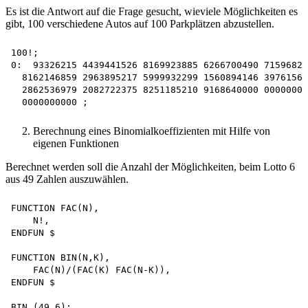
Es ist die Antwort auf die Frage gesucht, wieviele Möglichkeiten es
gibt, 100 verschiedene Autos auf 100 Parkplätzen abzustellen.
100!;

0:  93326215 4439441526 8169923885 6266700490 71596826
  8162146859 2963895217 5999932299 1560894146 39761565
  2862536979 2082722375 8251185210 9168640000 00000000
Berechnung eines Binomialkoeffizienten mit Hilfe von
eigenen Funktionen
Berechnet werden soll die Anzahl der Möglichkeiten, beim Lotto 6
aus 49 Zahlen auszuwählen.
FUNCTION FAC(N),

    N!,

ENDFUN $

FUNCTION BIN(N,K),

    FAC(N)/(FAC(K) FAC(N-K)),

ENDFUN $

BIN (49,6);
