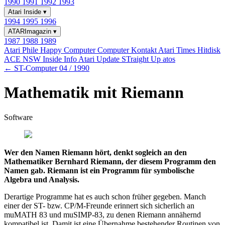
1990
1991
1992
1993
Atari Inside
▾
1994
1995
1996
ATARImagazin
▾
1987
1988
1989
Atari Phile
Happy Computer
Computer Kontakt
Atari Times
Hitdisk
ACE NSW Inside Info
Atari Update
STraight Up
atos
← ST-Computer 04 / 1990
Mathematik mit Riemann
Software
Wer den Namen Riemann hört, denkt sogleich an den
Mathematiker Bernhard Riemann, der diesem Programm den
Namen gab. Riemann ist ein Programm für symbolische
Algebra und Analysis.
Derartige Programme hat es auch schon früher gegeben. Manch
einer der ST- bzw. CP/M-Freunde erinnert sich sicherlich an
muMATH 83 und muSIMP-83, zu denen Riemann annähernd
kompatibel ist. Damit ist eine Übernahme bestehender Routinen von