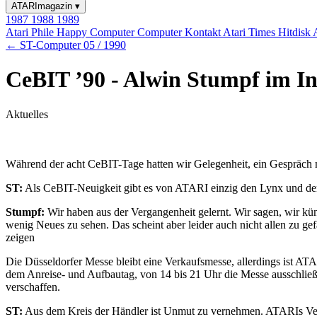
ATARImagazin
▾
1987
1988
1989
Atari Phile
Happy Computer
Computer Kontakt
Atari Times
Hitdisk
← ST-Computer 05 / 1990
CeBIT ’90 - Alwin Stumpf im In
Aktuelles
Während der acht CeBIT-Tage hatten wir Gelegenheit, ein Gespräch
ST:
Als CeBIT-Neuigkeit gibt es von ATARI einzig den Lynx und de
Stumpf:
Wir haben aus der Vergangenheit gelernt. Wir sagen, wir kün
wenig Neues zu sehen. Das scheint aber leider auch nicht allen zu g
zeigen
Die Düsseldorfer Messe bleibt eine Verkaufsmesse, allerdings ist A
dem Anreise- und Aufbautag, von 14 bis 21 Uhr die Messe ausschließli
verschaffen.
ST:
Aus dem Kreis der Händler ist Unmut zu vernehmen. ATARIs Vertri