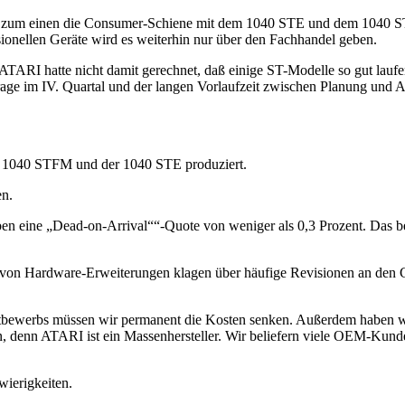
a ist zum einen die Consumer-Schiene mit dem 1040 STE und dem 1040 
onellen Geräte wird es weiterhin nur über den Fachhandel geben.
ibt. ATARI hatte nicht damit gerechnet, daß einige ST-Modelle so gu
ge im IV. Quartal und der langen Vorlaufzeit zwischen Planung und A
er 1040 STFM und der 1040 STE produziert.
en.
aben eine „Dead-on-Arrival““-Quote von weniger als 0,3 Prozent. Das 
n von Hardware-Erweiterungen klagen über häufige Revisionen an den 
ewerbs müssen wir permanent die Kosten senken. Außerdem haben wir 
 denn ATARI ist ein Massenhersteller. Wir beliefern viele OEM-Kund
wierigkeiten.