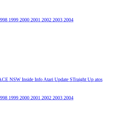
1998
1999
2000
2001
2002
2003
2004
ACE NSW Inside Info
Atari Update
STraight Up
atos
1998
1999
2000
2001
2002
2003
2004