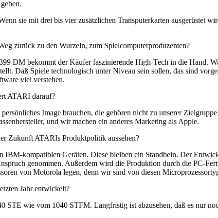
 geben.
nn sie mit drei bis vier zusätzlichen Transputerkarten ausgerüstet wi
m Weg zurück zu den Wurzeln, zum Spielcomputerproduzenten?
ür 399 DM bekommt der Käufer faszinierende High-Tech in die Hand. Was
llt. Daß Spiele technologisch unter Niveau sein sollen, das sind vor
ware viel verstehen.
ert ATARI darauf?
 persönliches Image brauchen, die gehören nicht zu unserer Zielgruppe. 
assenhersteller, und wir machen ein anderes Marketing als Apple.
der Zukunft ATARIs Produktpolitik aussehen?
 IBM-kompatiblen Geräten. Diese bleiben ein Standbein. Der Entwickl
 Anspruch genommen. Außerdem wird die Produktion durch die PC-Ferti
soren von Motorola legen, denn wir sind von diesen Microprozessorty
etzten Jahr entwickelt?
40 STE wie vom 1040 STFM. Langfristig ist abzusehen, daß es nur noc