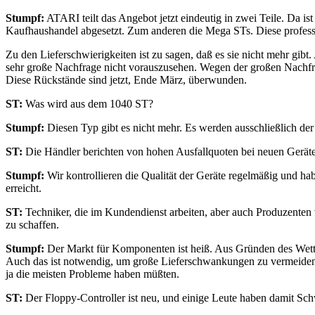
Stumpf:
ATARI teilt das Angebot jetzt eindeutig in zwei Teile. D
Kaufhaushandel abgesetzt. Zum anderen die Mega STs. Diese professi
Zu den Lieferschwierigkeiten ist zu sagen, daß es sie nicht mehr g
sehr große Nachfrage nicht vorauszusehen. Wegen der großen Nachfra
Diese Rückstände sind jetzt, Ende März, überwunden.
ST:
Was wird aus dem 1040 ST?
Stumpf:
Diesen Typ gibt es nicht mehr. Es werden ausschließlich d
ST:
Die Händler berichten von hohen Ausfallquoten bei neuen Gerät
Stumpf:
Wir kontrollieren die Qualität der Geräte regelmäßig und h
erreicht.
ST:
Techniker, die im Kundendienst arbeiten, aber auch Produzente
zu schaffen.
Stumpf:
Der Markt für Komponenten ist heiß. Aus Gründen des Wettb
Auch das ist notwendig, um große Lieferschwankungen zu vermeiden,
ja die meisten Probleme haben müßten.
ST:
Der Floppy-Controller ist neu, und einige Leute haben damit Sch