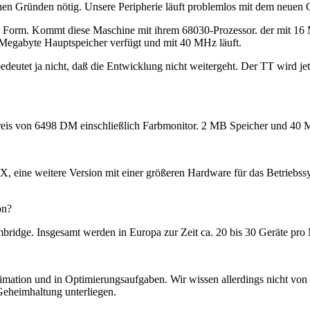
 Gründen nötig. Unsere Peripherie läuft problemlos mit dem neuen Chip
 Form. Kommt diese Maschine mit ihrem 68030-Prozessor. der mit 16 MHz
t Megabyte Hauptspeicher verfügt und mit 40 MHz läuft.
et ja nicht, daß die Entwicklung nicht weitergeht. Der TT wird jetzt
Preis von 6498 DM einschließlich Farbmonitor. 2 MB Speicher und 40 M
, eine weitere Version mit einer größeren Hardware für das Betriebs
on?
mbridge. Insgesamt werden in Europa zur Zeit ca. 20 bis 30 Geräte pro 
Animation und in Optimierungsaufgaben. Wir wissen allerdings nicht v
 Geheimhaltung unterliegen.