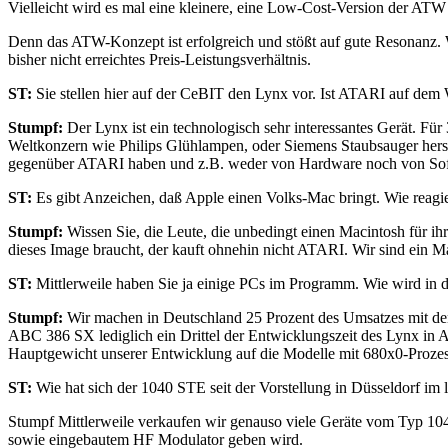
Vielleicht wird es mal eine kleinere, eine Low-Cost-Version der ATW
Denn das ATW-Konzept ist erfolgreich und stößt auf gute Resonanz. We
bisher nicht erreichtes Preis-Leistungsverhältnis.
ST:
Sie stellen hier auf der CeBIT den Lynx vor. Ist ATARI auf de
Stumpf:
Der Lynx ist ein technologisch sehr interessantes Gerät. F
Weltkonzern wie Philips Glühlampen, oder Siemens Staubsauger herste
gegenüber ATARI haben und z.B. weder von Hardware noch von Soft
ST:
Es gibt Anzeichen, daß Apple einen Volks-Mac bringt. Wie reagi
Stumpf:
Wissen Sie, die Leute, die unbedingt einen Macintosh für ihr
dieses Image braucht, der kauft ohnehin nicht ATARI. Wir sind ein M
ST:
Mittlerweile haben Sie ja einige PCs im Programm. Wie wird in 
Stumpf:
Wir machen in Deutschland 25 Prozent des Umsatzes mit den
ABC 386 SX lediglich ein Drittel der Entwicklungszeit des Lynx in
Hauptgewicht unserer Entwicklung auf die Modelle mit 680x0-Prozes
ST:
Wie hat sich der 1040 STE seit der Vorstellung in Düsseldorf im l
Stumpf Mittlerweile verkaufen wir genauso viele Geräte vom Typ 10
sowie eingebautem HF Modulator geben wird.