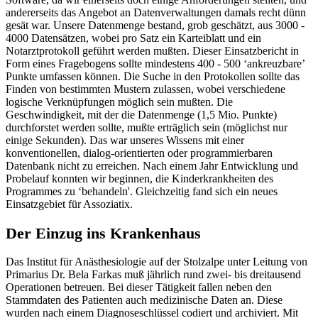
andererseits das Angebot an Datenverwaltungen damals recht dünn
gesät war. Unsere Datenmenge bestand, grob geschätzt, aus 3000 -
4000 Datensätzen, wobei pro Satz ein Karteiblatt und ein
Notarztprotokoll geführt werden mußten. Dieser Einsatzbericht in
Form eines Fragebogens sollte mindestens 400 - 500 ‘ankreuzbare’
Punkte umfassen können. Die Suche in den Protokollen sollte das
Finden von bestimmten Mustern zulassen, wobei verschiedene
logische Verknüpfungen möglich sein mußten. Die
Geschwindigkeit, mit der die Datenmenge (1,5 Mio. Punkte)
durchforstet werden sollte, mußte erträglich sein (möglichst nur
einige Sekunden). Das war unseres Wissens mit einer
konventionellen, dialog-orientierten oder programmierbaren
Datenbank nicht zu erreichen. Nach einem Jahr Entwicklung und
Probelauf konnten wir beginnen, die Kinderkrankheiten des
Programmes zu ‘behandeln'. Gleichzeitig fand sich ein neues
Einsatzgebiet für Assoziatix.
Der Einzug ins Krankenhaus
Das Institut für Anästhesiologie auf der Stolzalpe unter Leitung von
Primarius Dr. Bela Farkas muß jährlich rund zwei- bis dreitausend
Operationen betreuen. Bei dieser Tätigkeit fallen neben den
Stammdaten des Patienten auch medizinische Daten an. Diese
wurden nach einem Diagnoseschlüssel codiert und archiviert. Mit