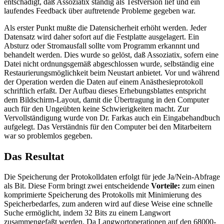
entschädigt, daß Assoziatix ständig als Testversion lief und ein
laufendes Feedback über auftretende Probleme gegeben war.
Als erster Punkt mußte die Datensicherheit erhöht werden. Jeder
Datensatz wird daher sofort auf die Festplatte ausgelagert. Ein
Absturz oder Stromausfall sollte vom Programm erkannnt und
behandelt werden. Dies wurde so gelöst, daß Assoziatix, sofern eine
Datei nicht ordnungsgemäß abgeschlossen wurde, selbständig eine
Restaurierungsmöglichkeit beim Neustart anbietet. Vor und während
der Operation werden die Daten auf einem Anästhesieprotokoll
schriftlich erfaßt. Der Aufbau dieses Erhebungsblattes entspricht
dem Bildschirm-Layout, damit die Übertragung in den Computer
auch für den Ungeübten keine Schwierigkeiten macht. Zur
Vervollständigung wurde von Dr. Farkas auch ein Eingabehandbuch
aufgelegt. Das Verständnis für den Computer bei den Mitarbeitern
war so problemlos gegeben.
Das Resultat
Die Speicherung der Protokolldaten erfolgt für jede Ja/Nein-Abfrage
als Bit. Diese Form bringt zwei entscheidende
Vorteile:
zum einen
komprimierte Speicherung des Protokolls mit Minimierung des
Speicherbedarfes, zum anderen wird auf diese Weise eine schnelle
Suche ermöglicht, indem 32 Bits zu einem Langwort
zusammengefaßt werden. Da Langwortoperationen auf den 68000-