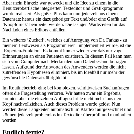
Aber mein Ehrgeiz war geweckt und die Idee zu einem in die
Benutzeroberfläche integrierten Texteditor und Grafikprogramm
wurde realisiert. Als goßes Plus kann nun jederzeit aus einem
Datensatz heraus ein dazugehöriger Text und/oder eine Grafik auf
‘Knopfdruck’ bearbeitet werden. Die lästigen Wartezeiten für das
Nachladen eines Editors entfallen.
Ein weiteres ‘Zuckerl’, welches auf Anregung von Dr. Farkas - zu
meinem Leidwesen als Programmierer - implementiert wurde, ist die
‘Experten-Funktion'. Es kommt immer wieder vor daß nur vage
Erinnerungen an einen Patienten existieren. In diesem Fall kann man
sich vom Computer nach Merkmalen zum Datenbestand befragen
lassen. Aufgrund der Antworten des Anwenders werden die nicht
zutreffenden Hypothesen eliminiert, bis im Idealfall nur mehr der
gewünschte Datensatz übrigbleibt.
Im Routinebetrieb ging bei komplexen, schrittweisen Suchanfragen
öfters die Fragestellung verloren. Wir hatten zwar ein Ergebnis,
konnten aber die einzelnen Abfrageschritte nicht mehr ‘aus dem
Kopf nachvollziehen. Auch dieses Problem wurde gelöst. Nun
werden diese Tätigkeiten automatisch im Klartext aufgezeichnet und
können jederzeit problemlos im Texteditor überprüft und manipuliert
werden.
Endlich fertig?