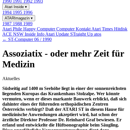
1990
1991
1992
1993
Atari Inside
▾
1994
1995
1996
ATARImagazin
▾
1987
1988
1989
Atari Phile
Happy Computer
Computer Kontakt
Atari Times
Hitdisk
ACE NSW Inside Info
Atari Update
STraight Up
atos
← ST-Computer 06 / 1990
Assoziatix - oder mehr Zeit für
Medizin
Aktuelles
Südseitig auf 1400 m Seehöhe liegt in einer der sonnenreichsten
liegenden Kuropas das Krankenhaus Stolzalpe. Wer könnte
vermuten, wenn er dieses markante Bauwerk erblickt, daß sich
dahinter eines der führenden orthopädischen Zentren
Österreichs verbirgt? Daß der ATARI ST in diesem Hause für
medizinische Anwendungen akzeptiert wird, hat schon der
ärztliche Direktor Professor Dr. Reinhard Graf bewiesen. Er
erfand und entwickelte die Hüftsonographie beim Säugling.