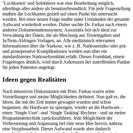
‘Lochkarten' und Selektierer war eine Bearbeitung möglich,
allerdings alles andere als benutzerfreundlich. Für jede Fragestellung
mußten die Lochkarten gezielt auf einen Punkt hin untersucht
werden. Bei einer neuen Frage mußte unter Umständen der gesamte
Aufwand wiederholt werden. Daher suchte Dr. Farkas nach einem
anderen Dokumentationssystem. Assoziatix bot sich ideal zur
Verwaltung der Daten, die als Mischung aus Texteingaben und
Ja/Nein-Abfragen Vorlagen, an. Alle medizinisch relevanten
Informationen über die Narkose, wie z. B. Narkoserisiko oder prä-
und postoperative Komplikationen werden nun über ein
standardisiertes Narkoseformblatt erfaßt. Dieses Formblatt, einem
Fragebogen ähnlich, wird durch Ankreuzen der zutreffenden Punkte
für jeden Patienten angelegt.
Ideen gegen Realitäten
Nach intensiven Diskussionen mit Prim. Farkas waren seine
Vorstellungen und meine Möglichkeiten definiert. Nun galt es. die
Ideen, die mit der Zeit immer gewagter wurden und schon
begannen, die Hardware zu sprengen, wieder an die Hardware -
einen ‘Single User'- und ‘Single Tasking'-Rechner - und an meine
Programmiertechnik zurückzuführen. Jede Möglichkeit der
Verbesserung und Anpassung rief eine neue Idee hervor, nahezu
eine Sisyphusarbeit. Dieser Aufwand wurde aber dadurch