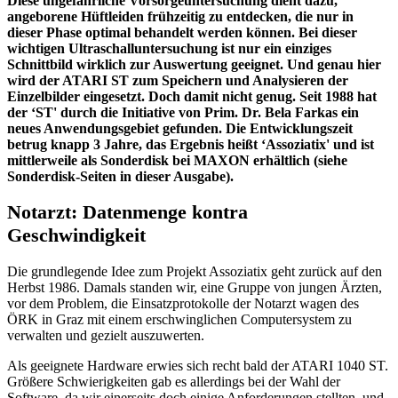
Diese ungefährliche Vorsorgeuntersuchung dient dazu,
angeborene Hüftleiden frühzeitig zu entdecken, die nur in
dieser Phase optimal behandelt werden können. Bei dieser
wichtigen Ultraschalluntersuchung ist nur ein einziges
Schnittbild wirklich zur Auswertung geeignet. Und genau hier
wird der ATARI ST zum Speichern und Analysieren der
Einzelbilder eingesetzt. Doch damit nicht genug. Seit 1988 hat
der ‘ST' durch die Initiative von Prim. Dr. Bela Farkas ein
neues Anwendungsgebiet gefunden. Die Entwicklungszeit
betrug knapp 3 Jahre, das Ergebnis heißt ‘Assoziatix' und ist
mittlerweile als Sonderdisk bei MAXON erhältlich (siehe
Sonderdisk-Seiten in dieser Ausgabe).
Notarzt: Datenmenge kontra
Geschwindigkeit
Die grundlegende Idee zum Projekt Assoziatix geht zurück auf den
Herbst 1986. Damals standen wir, eine Gruppe von jungen Ärzten,
vor dem Problem, die Einsatzprotokolle der Notarzt wagen des
ÖRK in Graz mit einem erschwinglichen Computersystem zu
verwalten und gezielt auszuwerten.
Als geeignete Hardware erwies sich recht bald der ATARI 1040 ST.
Größere Schwierigkeiten gab es allerdings bei der Wahl der
Software, da wir einerseits doch einige Anforderungen stellten, und