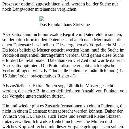
Prozessor optimal zugeschnitten sind, werden bei der Suche nur
noch Langwörter miteinander verglichen.
Das Krankenhaus Stolzalpe
Assoziatix kann nicht nur exakte Begriffe in Datenfeldern suchen,
sondern durchforstet den Datenbestand auch nach Merkmalen, die
einen Datensatz beschreiben. Diese ergeben als Vorgabe ein Muster.
Da jedes beliebige Muster gesucht werden kann, muß die Suche im
Protokoll sequentiell durchgeführt werden. Und genau diese Suche
erfordert bei relationalen Datenbanken viel Zeit und wurde daher in
Assoziatix optimiert. Die Protokollsuche erlaubt auch logische
Verknüpfungen, wie z.B. “finde alle Patienten: ‘männlich’ und (‘1-
15 Jahre’ oder ‘prä-operatives Risiko 4’)”.
Als zusätzliches Extra können sogar ähnliche Muster gesucht
werden, die sich z.B. in einer definierbaren Anzahl von Punkten von
der Vorgabe unterscheiden dürfen.
Hin und wieder gibt es Zusatzinformationen zu einem Patienten, die
nicht in einem Datensatz untergebracht werden können. Daher der
Wunsch von Dr. Farkas, auch Texte und eventuell kleine Skizzen
mitzuverwalten. Ich wußte freilich nicht, welche Mühen und
welches Kopfzerbrechen mit dieser Vorgabe gekoppelt sein sollten.