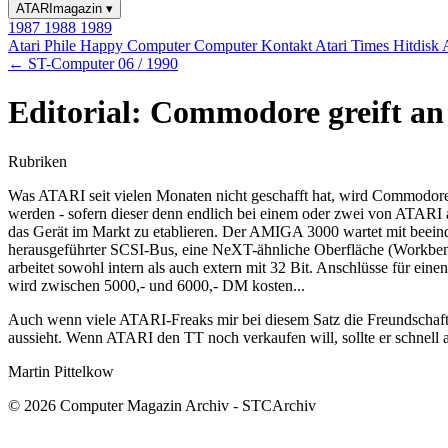
ATARImagazin
▾
1987
1988
1989
Atari Phile
Happy Computer
Computer Kontakt
Atari Times
Hitdisk
← ST-Computer 06 / 1990
Editorial: Commodore greift an
Rubriken
Was ATARI seit vielen Monaten nicht geschafft hat, wird Commodor
werden - sofern dieser denn endlich bei einem oder zwei von ATARI a
das Gerät im Markt zu etablieren. Der AMIGA 3000 wartet mit beei
herausgeführter SCSI-Bus, eine NeXT-ähnliche Oberfläche (Workben
arbeitet sowohl intern als auch extern mit 32 Bit. Anschlüsse für e
wird zwischen 5000,- und 6000,- DM kosten...
Auch wenn viele ATARI-Freaks mir bei diesem Satz die Freundschaft
aussieht. Wenn ATARI den TT noch verkaufen will, sollte er schnell
Martin Pittelkow
© 2026 Computer Magazin Archiv - STCArchiv