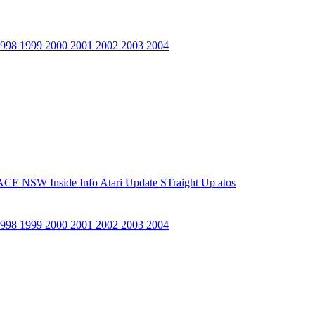
1998
1999
2000
2001
2002
2003
2004
ACE NSW Inside Info
Atari Update
STraight Up
atos
1998
1999
2000
2001
2002
2003
2004