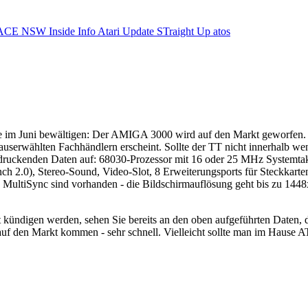
ACE NSW Inside Info
Atari Update
STraight Up
atos
e im Juni bewältigen: Der AMIGA 3000 wird auf den Markt geworfen
userwählten Fachhändlern erscheint. Sollte der TT nicht innerhalb w
ndruckenden Daten auf: 68030-Prozessor mit 16 oder 25 MHz Systemta
ch 2.0), Stereo-Sound, Video-Slot, 8 Erweiterungsports für Steckkart
inen MultiSync sind vorhanden - die Bildschirmauflösung geht bis zu 14
 kündigen werden, sehen Sie bereits an den oben aufgeführten Daten
 auf den Markt kommen - sehr schnell. Vielleicht sollte man im Hause