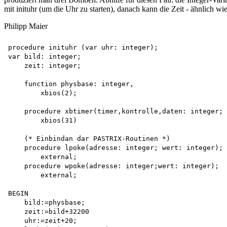
mit inituhr (um die Uhr zu starten), danach kann die Zeit - ähnlich w
Philipp Maier
procedure inituhr (var uhr: integer);

var bild: integer;

    zeit: integer;

    function physbase: integer,

        xbios(2);

    procedure xbtimer(timer,kontrolle,daten: integer; 
        xbios(31)

    (* Einbindan dar PASTRIX-Routinen *) 

    procedure lpoke(adresse: integer; wert: integer);

        external; 

    procedure wpoke(adresse: integer;wert: integer);

        external; 

BEGIN

    bild:=physbase; 

    zeit:=bild+32200 

    uhr:=zeit+20; 
