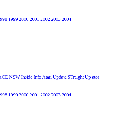
1998
1999
2000
2001
2002
2003
2004
ACE NSW Inside Info
Atari Update
STraight Up
atos
1998
1999
2000
2001
2002
2003
2004