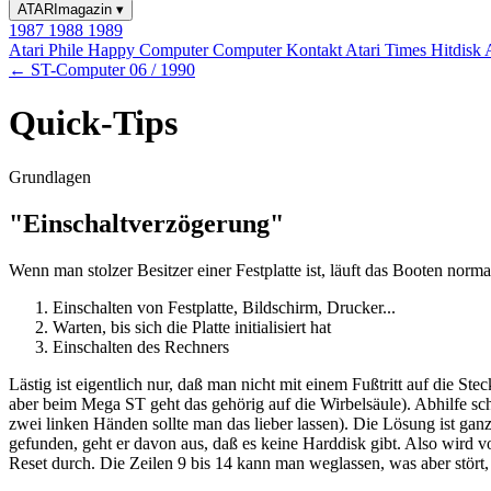
ATARImagazin
▾
1987
1988
1989
Atari Phile
Happy Computer
Computer Kontakt
Atari Times
Hitdisk
← ST-Computer 06 / 1990
Quick-Tips
Grundlagen
"Einschaltverzögerung"
Wenn man stolzer Besitzer einer Festplatte ist, läuft das Booten norma
Einschalten von Festplatte, Bildschirm, Drucker...
Warten, bis sich die Platte initialisiert hat
Einschalten des Rechners
Lästig ist eigentlich nur, daß man nicht mit einem Fußtritt auf die St
aber beim Mega ST geht das gehörig auf die Wirbelsäule). Abhilfe scha
zwei linken Händen sollte man das lieber lassen). Die Lösung ist ganz
gefunden, geht er davon aus, daß es keine Harddisk gibt. Also wird von
Reset durch. Die Zeilen 9 bis 14 kann man weglassen, was aber stört