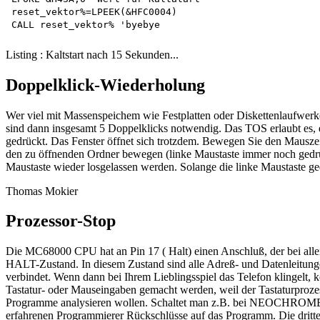
reset_vektor%=LPEEK(&HFC0004)

Listing : Kaltstart nach 15 Sekunden...
Doppelklick-Wiederholung
Wer viel mit Massenspeichem wie Festplatten oder Diskettenlaufwerk
sind dann insgesamt 5 Doppelklicks notwendig. Das TOS erlaubt es, 
gedrückt. Das Fenster öffnet sich trotzdem. Bewegen Sie den Mausze
den zu öffnenden Ordner bewegen (linke Maustaste immer noch gedrück
Maustaste wieder losgelassen werden. Solange die linke Maustaste ge
Thomas Mokier
Prozessor-Stop
Die MC68000 CPU hat an Pin 17 ( Halt) einen Anschluß, der bei allen
HALT-Zustand. In diesem Zustand sind alle Adreß- und Datenleitung
verbindet. Wenn dann bei Ihrem Lieblingsspiel das Telefon klingelt, 
Tastatur- oder Mauseingaben gemacht werden, weil der Tastaturprozes
Programme analysieren wollen. Schaltet man z.B. bei NEOCHROME auf
erfahrenen Programmierer Rückschlüsse auf das Programm. Die dritte 