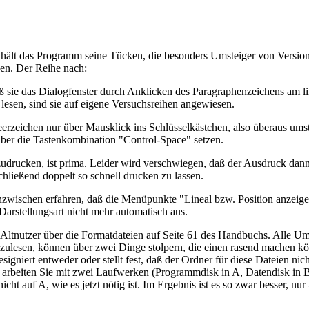
nthält das Programm seine Tücken, die besonders Umsteiger von Versi
den. Der Reihe nach:
daß sie das Dialogfenster durch Anklicken des Paragraphenzeichens am l
 lesen, sind sie auf eigene Versuchsreihen angewiesen.
eerzeichen nur über Mausklick ins Schlüsselkästchen, also überaus ums
 über die Tastenkombination "Control-Space" setzen.
zudrucken, ist prima. Leider wird verschwiegen, daß der Ausdruck dann
chließend doppelt so schnell drucken zu lassen.
zwischen erfahren, daß die Menüpunkte "Lineal bzw. Position anzeigen
Darstellungsart nicht mehr automatisch aus.
r Altnutzer über die Formatdateien auf Seite 61 des Handbuchs. Alle Um
nzulesen, können über zwei Dinge stolpern, die einen rasend machen k
 resigniert entweder oder stellt fest, daß der Ordner für diese Date
rbeiten Sie mit zwei Laufwerken (Programmdisk in A, Datendisk in B) 
uf A, wie es jetzt nötig ist. Im Ergebnis ist es so zwar besser, nur 