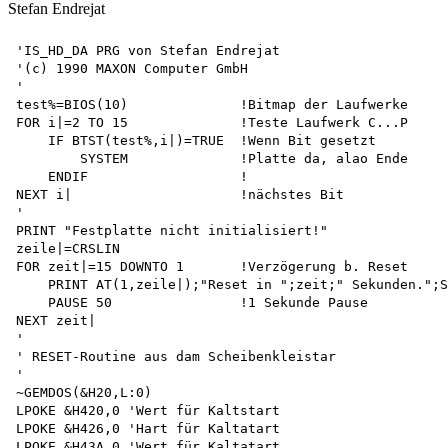
Stefan Endrejat
'IS_HD_DA PRG von Stefan Endrejat 

'(c) 1990 MAXON Computer GmbH

'

test%=BIOS(10)              !Bitmap der Laufwerke

FOR i|=2 TO 15              !Teste Laufwerk C...P

    IF BTST(test%,i|)=TRUE  !Wenn Bit gesetzt

        SYSTEM              !Platte da, alao Ende

    ENDIF                   !

NEXT i|                     !nächstes Bit

'

PRINT "Festplatte nicht initialisiert!" 

zeile|=CRSLIN

FOR zeit|=15 DOWNTO 1       !Verzögerung b. Reset 

    PRINT AT(1,zeile|);"Reset in ";zeit;" Sekunden.";S
    PAUSE 50                !1 Sekunde Pause

NEXT zeit|

'

' RESET-Routine aus dam Scheibenkleistar 

'

~GEMDOS(&H20,L:0)

LPOKE &H420,0 'Wert für Kaltstart

LPOKE &H426,0 'Hart für Kaltatart

LPOKE &H43A,0 'Wert für Kaltatart
