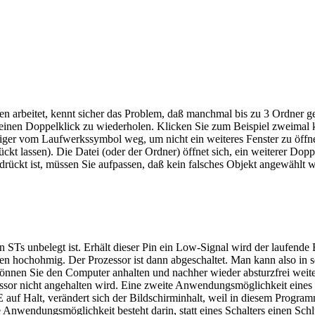
en arbeitet, kennt sicher das Problem, daß manchmal bis zu 3 Ordner
einen Doppelklick zu wiederholen. Klicken Sie zum Beispiel zweimal k
iger vom Laufwerkssymbol weg, um nicht ein weiteres Fenster zu öffn
t lassen). Die Datei (oder der Ordner) öffnet sich, ein weiterer Dopp
drückt ist, müssen Sie aufpassen, daß kein falsches Objekt angewählt w
 STs unbelegt ist. Erhält dieser Pin ein Low-Signal wird der laufende
en hochohmig. Der Prozessor ist dann abgeschaltet. Man kann also in
können Sie den Computer anhalten und nachher wieder absturzfrei weiter
sor nicht angehalten wird. Eine zweite Anwendungsmöglichkeit eines so
 Halt, verändert sich der Bildschirminhalt, weil in diesem Programm
Anwendungsmöglichkeit besteht darin, statt eines Schalters einen Sch