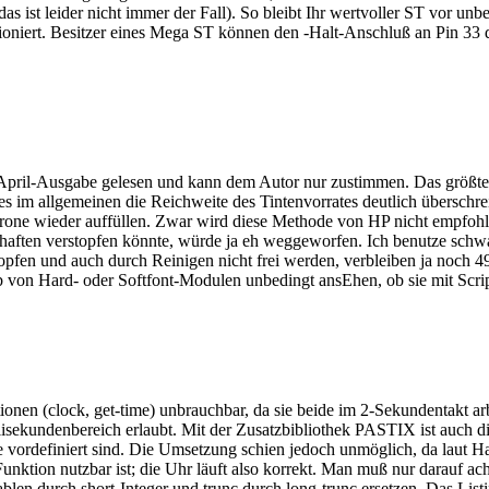
as ist leider nicht immer der Fall). So bleibt Ihr wertvoller ST vor u
nktioniert. Besitzer eines Mega ST können den -Halt-Anschluß an Pin 3
er April-Ausgabe gelesen und kann dem Autor nur zustimmen. Das größte
 im allgemeinen die Reichweite des Tintenvorrates deutlich überschreit
atrone wieder auffüllen. Zwar wird diese Methode von HP nicht empfohlen
aften verstopfen könnte, würde ja eh weggeworfen. Ich benutze schwa
opfen und auch durch Reinigen nicht frei werden, verbleiben ja noch 4
on Hard- oder Softfont-Modulen unbedingt ansEhen, ob sie mit Script 
nen (clock, get-time) unbrauchbar, da sie beide im 2-Sekundentakt arb
ekundenbereich erlaubt. Mit der Zusatzbibliothek PASTIX ist auch 
lle vordefiniert sind. Die Umsetzung schien jedoch unmöglich, da lau
unktion nutzbar ist; die Uhr läuft also korrekt. Man muß nur darauf a
ablen durch short-Integer und trunc durch long-trunc ersetzen. Das Lis