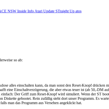
ACE NSW Inside Info
Atari Update
STraight Up
atos
lerweise so ab:
eckdose alles einschalten kann, da man sonst den Reset-Knopf drücken mu
fft eine Einschaltverzögerung, die aber etwas teuer ist (ab 50,-DM auf
 einfach: Der Griff zum Reset-Knopf wird simuliert. Wenn der ST bootet, 
 Diskette gebootet. Rein zufällig steht dort unser Programm. Es wartet 
, falls man das Programm aus Versehen angeklickt hat.