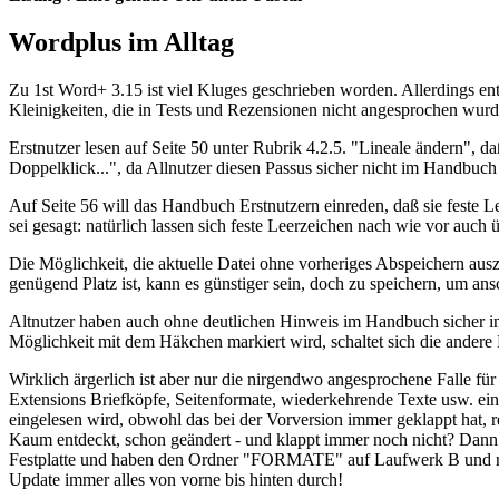
Wordplus im Alltag
Zu 1st Word+ 3.15 ist viel Kluges geschrieben worden. Allerdings e
Kleinigkeiten, die in Tests und Rezensionen nicht angesprochen wur
Erstnutzer lesen auf Seite 50 unter Rubrik 4.2.5. "Lineale ändern", 
Doppelklick...", da Allnutzer diesen Passus sicher nicht im Handbuch
Auf Seite 56 will das Handbuch Erstnutzern einreden, daß sie feste L
sei gesagt: natürlich lassen sich feste Leerzeichen nach wie vor auch
Die Möglichkeit, die aktuelle Datei ohne vorheriges Abspeichern aus
genügend Platz ist, kann es günstiger sein, doch zu speichern, um ans
Altnutzer haben auch ohne deutlichen Hinweis im Handbuch sicher in
Möglichkeit mit dem Häkchen markiert wird, schaltet sich die andere 
Wirklich ärgerlich ist aber nur die nirgendwo angesprochene Falle fü
Extensions Briefköpfe, Seitenformate, wiederkehrende Texte usw. ei
eingelesen wird, obwohl das bei der Vorversion immer geklappt hat,
Kaum entdeckt, schon geändert - und klappt immer noch nicht? Dann a
Festplatte und haben den Ordner "FORMATE" auf Laufwerk B und nicht a
Update immer alles von vorne bis hinten durch!