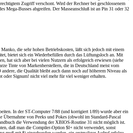
nberechtigtem Zugriff verschont. Wird der Rechner bei geschlossenem
3 des Mega-Busses abgreifen. Der Masseanschluß ist an Pin 31 oder 32
 Manko, die sehr hohen Betriebskosten, läßt sich jedoch mit einem
et, bietet sich ein Wiederbefüllen durch das Lüftungsloch an. Mit
, hat sich aber bei vielen Nutzern als erfolgreich erwiesen (siehe
rze Tinte von Markenherstellern, die in Deutschland meist vom
9 andere, die Qualität bleibt auch dann noch auf höherem Niveau als
oder Signum! nicht viel mehr für viel weniger erhalten.
eiten. In der ST-Computer 7/88 (und korrigiert 1/89) wurde aber ein
die Übernahme von Peeks und Pokes (obwohl im Standard-Pascal
t Handbuch die Verwendung der XBIOS-Routine 31 nicht möglich ist.
chten, daß man die Compiler-Option $I+ nicht verwendet, sonst
ting muß mit $i eingebunden werden, ein erstmaliger Aufruf erfolge