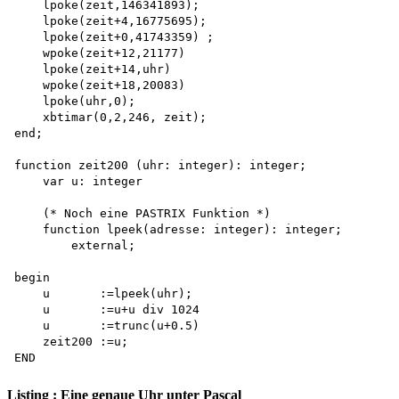
    lpoke(zeit,146341893); 

    lpoke(zeit+4,16775695); 

    lpoke(zeit+0,41743359) ; 

    wpoke(zeit+12,21177)

    lpoke(zeit+14,uhr) 

    wpoke(zeit+18,20083) 

    lpoke(uhr,0); 

    xbtimar(0,2,246, zeit); 

end;

function zeit200 (uhr: integer): integer; 

    var u: integer

    (* Noch eine PASTRIX Funktion *) 

    function lpeek(adresse: integer): integer;

        external;

begin

    u       :=lpeek(uhr);

    u       :=u+u div 1024

    u       :=trunc(u+0.5)

    zeit200 :=u;

Listing : Eine genaue Uhr unter Pascal