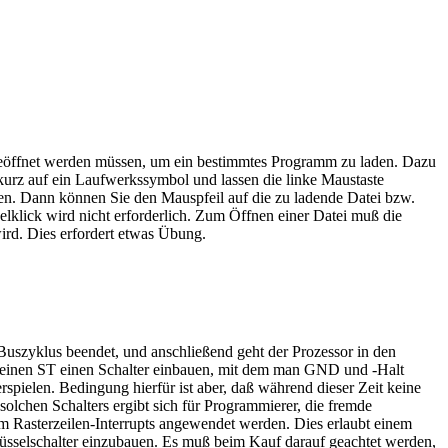
 geöffnet werden müssen, um ein bestimmtes Programm zu laden. Dazu
urz auf ein Laufwerkssymbol und lassen die linke Maustaste
en. Dann können Sie den Mauspfeil auf die zu ladende Datei bzw.
elklick wird nicht erforderlich. Zum Öffnen einer Datei muß die
ird. Dies erfordert etwas Übung.
 Buszyklus beendet, und anschließend geht der Prozessor in den
 seinen ST einen Schalter einbauen, mit dem man GND und -Halt
spielen. Bedingung hierfür ist aber, daß während dieser Zeit keine
lchen Schalters ergibt sich für Programmierer, die fremde
 Rasterzeilen-Interrupts angewendet werden. Dies erlaubt einem
lüsselschalter einzubauen. Es muß beim Kauf darauf geachtet werden,