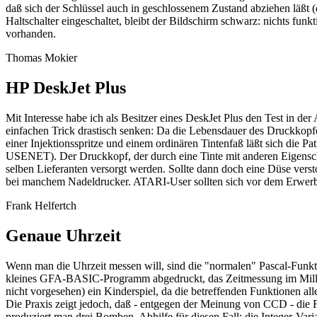
daß sich der Schlüssel auch in geschlossenem Zustand abziehen läßt (d
Haltschalter eingeschaltet, bleibt der Bildschirm schwarz: nichts fu
vorhanden.
Thomas Mokier
HP DeskJet Plus
Mit Interesse habe ich als Besitzer eines DeskJet Plus den Test in d
einfachen Trick drastisch senken: Da die Lebensdauer des Druckkopfes
einer Injektionsspritze und einem ordinären Tintenfaß läßt sich die P
USENET). Der Druckkopf, der durch eine Tinte mit anderen Eigensch
selben Lieferanten versorgt werden. Sollte dann doch eine Düse verst
bei manchem Nadeldrucker. ATARI-User sollten sich vor dem Erwerb v
Frank Helfertch
Genaue Uhrzeit
Wenn man die Uhrzeit messen will, sind die "normalen" Pascal-Funktio
kleines GFA-BASIC-Programm abgedruckt, das Zeitmessung im Millis
nicht vorgesehen) ein Kinderspiel, da die betreffenden Funktionen a
Die Praxis zeigt jedoch, daß - entgegen der Meinung von CCD - die F
produziert man drei Bomben. Abhilfe für diesen Fall: die Integer-Vari