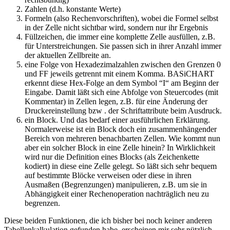
Zahlen (d.h. konstante Werte)
Formeln (also Rechenvorschriften), wobei die Formel selbst
in der Zelle nicht sichtbar wird, sondern nur ihr Ergebnis
Füllzeichen, die immer eine komplette Zelle ausfüllen, z.B.
für Unterstreichungen. Sie passen sich in ihrer Anzahl immer
der aktuellen Zellbreite an.
eine Folge von Hexadezimalzahlen zwischen den Grenzen 0
und FF jeweils getrennt mit einem Komma. BASiCHART
erkennt diese Hex-Folge an dem Symbol “I“ am Beginn der
Eingabe. Damit läßt sich eine Abfolge von Steuercodes (mit
Kommentar) in Zellen legen, z.B. für eine Änderung der
Druckereinstellung bzw . der Schriftattribute beim Ausdruck.
ein Block. Und das bedarf einer ausführlichen Erklärung.
Normalerweise ist ein Block doch ein zusammenhängender
Bereich von mehreren benachbarten Zellen. Wie kommt nun
aber ein solcher Block in eine Zelle hinein? In Wirklichkeit
wird nur die Definition eines Blocks (als Zeichenkette
kodiert) in diese eine Zelle gelegt. So läßt sich sehr bequem
auf bestimmte Blöcke verweisen oder diese in ihren
Ausmaßen (Begrenzungen) manipulieren, z.B. um sie in
Abhängigkeit einer Rechenoperation nachträglich neu zu
begrenzen.
Diese beiden Funktionen, die ich bisher bei noch keiner anderen
Tabellenkalkulation gefunden habe, erscheinen mir sehr nützlich.