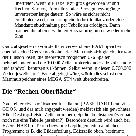
übertreten, wenn die Tabelle zu groß geworden ist und
Rechen. Sortier-, Formatier- oder Bewegungsvorgänge
unvertretbar lange dauern. So wäre es sicher nicht
empfehlenswert, eine komplette Industriebilanz oder eine
Mandantenbuchhaltung per Tabelle zu erledigen. Dann
machen die oben erwähnten Spezialprogramme wieder mehr
Sinn.
Ganz abgesehen davon stellt der verwendbare RAM-Speicher
ebenfalls eine Grenze nach oben dar. Man muß sich gleich hier von
der Illusion lösen, die theoretisch möglichen 676 Spalten
nebeneinander und die 10.000 Zeilen untereinander alle vollständig
und randvoll benutzen zu können. Selbst wenn in diesen 6.760.000
Zellen jeweils nur 1 Byte abgelegt wäre, würde dies selbst den
Mammutspeicher eines MEGA-ST4 weit überschreiten.
Die “Rechen-Oberfläche“
Nach einer etwas mühsamen Installation (BASiCHART benutzt
GDOS, und das muß angepaßt werden) meldet sich ein gewohntes
Bild: Desktop-Leiste. Zeilennummern, Spaltenbuchstaben (wer hat
noch nie eine Tabelle gesehen?). Besonders deutlich wird auch bei
BASiCHART, daß sich bewährte Gepflogenheiten ähnlicher
Programme (z.B. die Bildaufteilung, Edierzeile oben, bestimmte