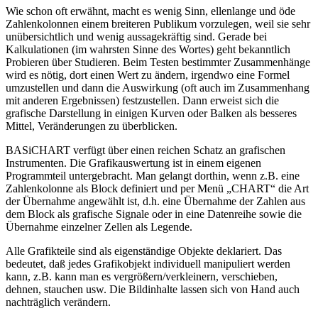
Wie schon oft erwähnt, macht es wenig Sinn, ellenlange und öde
Zahlenkolonnen einem breiteren Publikum vorzulegen, weil sie sehr
unübersichtlich und wenig aussagekräftig sind. Gerade bei
Kalkulationen (im wahrsten Sinne des Wortes) geht bekanntlich
Probieren über Studieren. Beim Testen bestimmter Zusammenhänge
wird es nötig, dort einen Wert zu ändern, irgendwo eine Formel
umzustellen und dann die Auswirkung (oft auch im Zusammenhang
mit anderen Ergebnissen) festzustellen. Dann erweist sich die
grafische Darstellung in einigen Kurven oder Balken als besseres
Mittel, Veränderungen zu überblicken.
BASiCHART verfügt über einen reichen Schatz an grafischen
Instrumenten. Die Grafikauswertung ist in einem eigenen
Programmteil untergebracht. Man gelangt dorthin, wenn z.B. eine
Zahlenkolonne als Block definiert und per Menü „CHART“ die Art
der Übernahme angewählt ist, d.h. eine Übernahme der Zahlen aus
dem Block als grafische Signale oder in eine Datenreihe sowie die
Übernahme einzelner Zellen als Legende.
Alle Grafikteile sind als eigenständige Objekte deklariert. Das
bedeutet, daß jedes Grafikobjekt individuell manipuliert werden
kann, z.B. kann man es vergrößern/verkleinern, verschieben,
dehnen, stauchen usw. Die Bildinhalte lassen sich von Hand auch
nachträglich verändern.