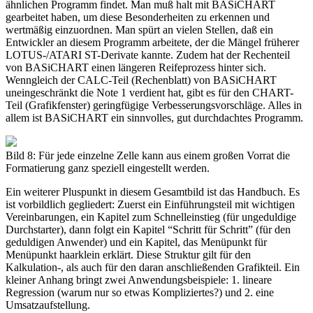
ähnlichen Programm findet. Man muß halt mit BASiCHART
gearbeitet haben, um diese Besonderheiten zu erkennen und
wertmäßig einzuordnen. Man spürt an vielen Stellen, daß ein
Entwickler an diesem Programm arbeitete, der die Mängel früherer
LOTUS-/ATARI ST-Derivate kannte. Zudem hat der Rechenteil
von BASiCHART einen längeren Reifeprozess hinter sich.
Wenngleich der CALC-Teil (Rechenblatt) von BASiCHART
uneingeschränkt die Note 1 verdient hat, gibt es für den CHART-
Teil (Grafikfenster) geringfügige Verbesserungsvorschläge. Alles in
allem ist BASiCHART ein sinnvolles, gut durchdachtes Programm.
Bild 8: Für jede einzelne Zelle kann aus einem großen Vorrat die
Formatierung ganz speziell eingestellt werden.
Ein weiterer Pluspunkt in diesem Gesamtbild ist das Handbuch. Es
ist vorbildlich gegliedert: Zuerst ein Einführungsteil mit wichtigen
Vereinbarungen, ein Kapitel zum Schnelleinstieg (für ungeduldige
Durchstarter), dann folgt ein Kapitel “Schritt für Schritt” (für den
geduldigen Anwender) und ein Kapitel, das Menüpunkt für
Menüpunkt haarklein erklärt. Diese Struktur gilt für den
Kalkulation-, als auch für den daran anschließenden Grafikteil. Ein
kleiner Anhang bringt zwei Anwendungsbeispiele: 1. lineare
Regression (warum nur so etwas Kompliziertes?) und 2. eine
Umsatzaufstellung.