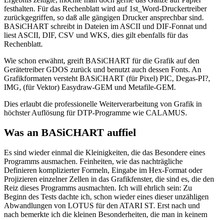
festhalten. Für das Rechenblatt wird auf 1st_Word-Druckertreiber
zurückgegriffen, so daß alle gängigen Drucker ansprechbar sind.
BASiCHART schreibt in Dateien im ASCII und DIF-Fonnat und
liest ASCII, DIF, CSV und WKS, dies gilt ebenfalls für das
Rechenblatt.
Wie schon erwähnt, greift BASiCHART für die Grafik auf den
Gerätetreiber GDOS zurück und benutzt auch dessen Fonts. An
Grafikformaten versteht BASiCHART (für Pixel) PIC, Degas-PI?,
IMG, (für Vektor) Easydraw-GEM und Metafile-GEM.
Dies erlaubt die professionelle Weiterverarbeitung von Grafik in
höchster Auflösung für DTP-Programme wie CALAMUS.
Was an BASiCHART auffiel
Es sind wieder einmal die Kleinigkeiten, die das Besondere eines
Programms ausmachen. Feinheiten, wie das nachträgliche
Definieren komplizierter Formeln, Eingabe im Hex-Format oder
Projizieren einzelner Zellen in das Grafikfenster, die sind es, die den
Reiz dieses Programms ausmachten. Ich will ehrlich sein: Zu
Beginn des Tests dachte ich, schon wieder eines dieser unzähligen
Abwandlungen von LOTUS für den ATARI ST. Erst nach und
nach bemerkte ich die kleinen Besonderheiten, die man in keinem