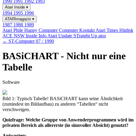
1990
1991
1992
1993
Atari Inside
▾
1994
1995
1996
ATARImagazin
▾
1987
1988
1989
Atari Phile
Happy Computer
Computer Kontakt
Atari Times
Hitdisk
ACE NSW Inside Info
Atari Update
STraight Up
atos
← ST-Computer 07 / 1990
BASiCHART - Nicht nur eine
Tabelle
Software
Bild 1: Typisch Tabelle! BASiCHART kann seine Ähnlichkeit
(zumindest im Bildaufbau) zu anderen “Tabellen“ nicht
verschweigen.
Quizfrage: Welche Gruppe von Anwenderprogrammen wird im
privaten Bereich als allererste (in sinnvoller Absicht) genutzt?
Antworten: