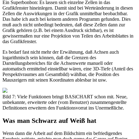
Ein Superbonbon: Es lassen sich einzelne Zellen in das
Grafikfenster hineinlegen. Damit sind bei Werteänderung in diesen
Zellen die Auswirkungen in der Grafik unmittelbar beobachtbar.
Das habe ich auch bei keinem anderen Programm gefunden. Dies
muß auch nicht unbedingt bedeuten, daß diese Zellen dann zur
Grafik gehören (z.B. bei einem Ausdruck sichtbar), es ist
gewissermaßen nur eine Projektion von Teilen des Arbeitsblattes in
das Grafikfenster.
Es bedarf fast nicht mehr der Erwähnung, daß Achsen auch
logarithmisch sein können, daß die Grenzen des
Darstellungsbereiches für die Achsenwerte manuell oder
automatisch ermittelnd einstellbar wären, eine 3D-Tiefe (Anteil des
Perspektivraumes am Gesamtbild) wählbar, die Position des
Mauszeigers mit seinen Koordinaten ablesbar ist usw.
Bild 7: Viele Funktionen bringt BASiCHART schon mit. Neue,
unbekannte, erweiterte oder (vom Benutzer) zusammengestellte
Definitionen erweitern den Funktionsvorrat ins Unermeßliche.
Was man Schwarz auf Weiß hat
Wenn dann die Arbeit auf dem Bildschirm ein befriedigendes
Ergebnis zeitigte, möchte man doch gerne das Ganze auf Papier