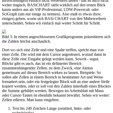
Bezeichnungen) einfach nicht verbessern lassen - das ist auch nicht
weiter tragisch. BASiCHART sieht wirklich auf den ersten Blick
kaum anders aus als ViP-Professional, LDW-Powercalc oder
SciGraph (um nur einige zu nennen). Also muß es etwas (bzw.
einiges) geben, worin sich BASi CHART von den Mitbewerbern
unterscheidet. Sehen wir einfach mal weiter Schritt für Schritt.
Bild 3: In einem angeschlossenen Grafikprogramm präsentieren sich
die Zahlen höchst anschaulich.
Dort wo sich eine Zeile und eine Spalte treffen, spricht man von
einer Zelle. Die wird mit dem Cursor angesteuert, worauf dann in
diese Zelle eine Eingabe gelegt werden kann. Soweit - sogut.
Blöcke gibt es auch, das ist ein definierter Bereich
zusammenhängender Zellen, zu dem Zweck, eine Aktion
gemeinsam auf diesen Bereich wirken zu lassen. Beispiele: So
sollen alle Zellen in einem Bereich in bestimmter Art und Weise
formatiert sein, oder ein festgelegter Block soll an eine andere Stelle
kopiert werden, oder es soll von den Zahlen innerhalb eines Blockes
die Summe gebildet werden. Bewegen im Arbeitsblatt mit Maus
oder Cursor-Tasten ist ebenfalls bekannt bewährt. Sehen wir weiter:
Zellen edieren. Man kann eingeben:
Text bis 240 Zeichen Länge (zentriert, links- oder
rechtsbündig)