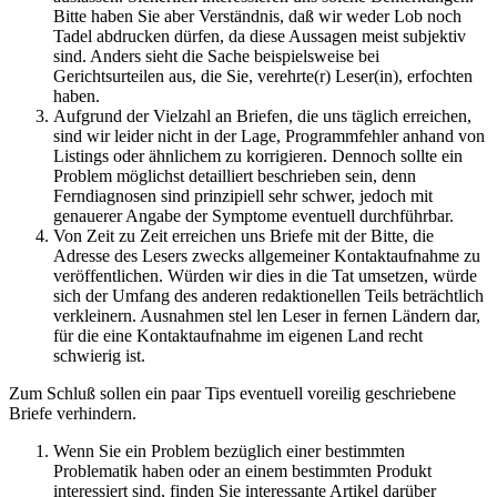
Bitte haben Sie aber Verständnis, daß wir weder Lob noch
Tadel abdrucken dürfen, da diese Aussagen meist subjektiv
sind. Anders sieht die Sache beispielsweise bei
Gerichtsurteilen aus, die Sie, verehrte(r) Leser(in), erfochten
haben.
Aufgrund der Vielzahl an Briefen, die uns täglich erreichen,
sind wir leider nicht in der Lage, Programmfehler anhand von
Listings oder ähnlichem zu korrigieren. Dennoch sollte ein
Problem möglichst detailliert beschrieben sein, denn
Ferndiagnosen sind prinzipiell sehr schwer, jedoch mit
genauerer Angabe der Symptome eventuell durchführbar.
Von Zeit zu Zeit erreichen uns Briefe mit der Bitte, die
Adresse des Lesers zwecks allgemeiner Kontaktaufnahme zu
veröffentlichen. Würden wir dies in die Tat umsetzen, würde
sich der Umfang des anderen redaktionellen Teils beträchtlich
verkleinern. Ausnahmen stel len Leser in fernen Ländern dar,
für die eine Kontaktaufnahme im eigenen Land recht
schwierig ist.
Zum Schluß sollen ein paar Tips eventuell voreilig geschriebene
Briefe verhindern.
Wenn Sie ein Problem bezüglich einer bestimmten
Problematik haben oder an einem bestimmten Produkt
interessiert sind, finden Sie interessante Artikel darüber