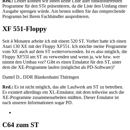
Red.:
Leider können wir Ihnen keine Liste aller funktionierenden
Programme für den STe präsentieren, da die Liste den Umfang einer
Ausgabe sprengen würde. Am besten sollten Sie das entsprechende
Programm bei Ihrem Fachhändler ausprobieren.
XF 551-Floppy
Seit 4 Monaten arbeite ich mit einem 520 ST. Vorher hatte ich einen
Atari 130 XE mit der Floppy XF551. Ich möchte meine Programme
vom XE auch auf dem ST weiterverwenden. Ist es also möglich, die
Floppy XF55I am ST zu verwenden und wenn ja, wie bzw. wer
nimmt den Umbau vor? Gibt es einen Emulator für den ST, unter
dem die XE-Programme laufen (möglichst als PD-Software)?
DanteI D., DDR Blankenhaini Thüringen
Red.:
Es ist nicht möglich, das alte Laufwerk am ST zu betreiben.
Es existiert allerdings ein XL-Emulator, mit dem teilweise auch die
XE-Programme zusammenarbeiten müßten. Dieser Emulator ist
nach unseren Informationen sogar PD.
C64 zum ST