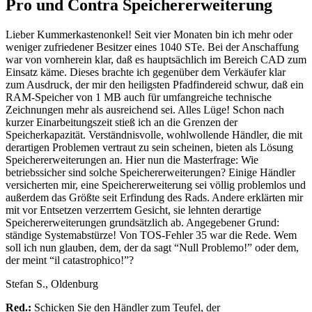
Pro und Contra Speichererweiterung
Lieber Kummerkastenonkel! Seit vier Monaten bin ich mehr oder
weniger zufriedener Besitzer eines 1040 STe. Bei der Anschaffung
war von vornherein klar, daß es hauptsächlich im Bereich CAD zum
Einsatz käme. Dieses brachte ich gegenüber dem Verkäufer klar
zum Ausdruck, der mir den heiligsten Pfadfindereid schwur, daß ein
RAM-Speicher von 1 MB auch für umfangreiche technische
Zeichnungen mehr als ausreichend sei. Alles Lüge! Schon nach
kurzer Einarbeitungszeit stieß ich an die Grenzen der
Speicherkapazität. Verständnisvolle, wohlwollende Händler, die mit
derartigen Problemen vertraut zu sein scheinen, bieten als Lösung
Speichererweiterungen an. Hier nun die Masterfrage: Wie
betriebssicher sind solche Speichererweiterungen? Einige Händler
versicherten mir, eine Speichererweiterung sei völlig problemlos und
außerdem das Größte seit Erfindung des Rads. Andere erklärten mir
mit vor Entsetzen verzerrtem Gesicht, sie lehnten derartige
Speichererweiterungen grundsätzlich ab. Angegebener Grund:
ständige Systemabstürze! Von TOS-Fehler 35 war die Rede. Wem
soll ich nun glauben, dem, der da sagt “Null Problemo!” oder dem,
der meint “il catastrophico!”?
Stefan S., Oldenburg
Red.:
Schicken Sie den Händler zum Teufel, der