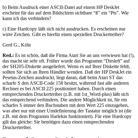
b) Beim Ausdruck einer ASCII-Datei auf einem HP DeskJet
erscheint für das auf dem Bildschirm sichtbare “ß” ein “Pts”. Wie
kann ich das verhindern?
c) Eine Hardcopy läßt sich nicht ausdrucken. Es erscheinen nur
wirre Zeichen. Gibt es hierfür einen speziellen Druckertreiber?
Gerd G., Köln
Red.:
Es ist schön, daß die Firma Atari Sie an uns verwiesen hat (!),
das macht sie sehr oft. Früher wurde das Programm “Dirsleft” auf
der SH205-Diskette ausgeliefert. Wenn es auf Ihrer Diskette fehlt,
sollten Sie sich an Ihren Händler wenden. Daß der HP DeskJet ein
Pesetas-Zeichen ausdruckt, liegt daran, daß beim Atari ST das
scharfe S den ASCII-Code 158 besitzt, während fast alle anderen
Rechner es bei ASCII 225 positioniert haben. Durch einen
entsprechenden Druckertreiber (z.B. mit 1st_Word-plus) läßt sich
das entsprechend verhindern. Die andere Möglichkeit ist, für ein
scharfes S immer den Buchstaben mit dem Wert 225 einzugeben,
was aber nur mit einer Umdefinierung der Tastatur möglich ist (die
z.B. mit dem Programm Harlekin funktioniert). Für eine Hardcopy
gilt das gleiche: Sie benötigen dazu einen entsprechenden
Druckertreiber.