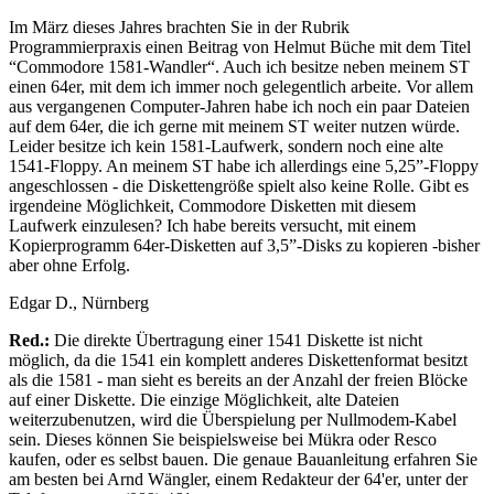
Im März dieses Jahres brachten Sie in der Rubrik
Programmierpraxis einen Beitrag von Helmut Büche mit dem Titel
“Commodore 1581-Wandler“. Auch ich besitze neben meinem ST
einen 64er, mit dem ich immer noch gelegentlich arbeite. Vor allem
aus vergangenen Computer-Jahren habe ich noch ein paar Dateien
auf dem 64er, die ich gerne mit meinem ST weiter nutzen würde.
Leider besitze ich kein 1581-Laufwerk, sondern noch eine alte
1541-Floppy. An meinem ST habe ich allerdings eine 5,25”-Floppy
angeschlossen - die Diskettengröße spielt also keine Rolle. Gibt es
irgendeine Möglichkeit, Commodore Disketten mit diesem
Laufwerk einzulesen? Ich habe bereits versucht, mit einem
Kopierprogramm 64er-Disketten auf 3,5”-Disks zu kopieren -bisher
aber ohne Erfolg.
Edgar D., Nürnberg
Red.:
Die direkte Übertragung einer 1541 Diskette ist nicht
möglich, da die 1541 ein komplett anderes Diskettenformat besitzt
als die 1581 - man sieht es bereits an der Anzahl der freien Blöcke
auf einer Diskette. Die einzige Möglichkeit, alte Dateien
weiterzubenutzen, wird die Überspielung per Nullmodem-Kabel
sein. Dieses können Sie beispielsweise bei Mükra oder Resco
kaufen, oder es selbst bauen. Die genaue Bauanleitung erfahren Sie
am besten bei Arnd Wängler, einem Redakteur der 64'er, unter der