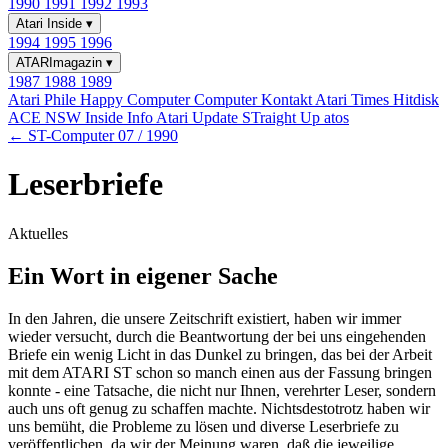
1990
1991
1992
1993
Atari Inside
▾
1994
1995
1996
ATARImagazin
▾
1987
1988
1989
Atari Phile
Happy Computer
Computer Kontakt
Atari Times
Hitdisk
ACE NSW Inside Info
Atari Update
STraight Up
atos
← ST-Computer 07 / 1990
Leserbriefe
Aktuelles
Ein Wort in eigener Sache
In den Jahren, die unsere Zeitschrift existiert, haben wir immer
wieder versucht, durch die Beantwortung der bei uns eingehenden
Briefe ein wenig Licht in das Dunkel zu bringen, das bei der Arbeit
mit dem ATARI ST schon so manch einen aus der Fassung bringen
konnte - eine Tatsache, die nicht nur Ihnen, verehrter Leser, sondern
auch uns oft genug zu schaffen machte. Nichtsdestotrotz haben wir
uns bemüht, die Probleme zu lösen und diverse Leserbriefe zu
veröffentlichen, da wir der Meinung waren, daß die jeweilige