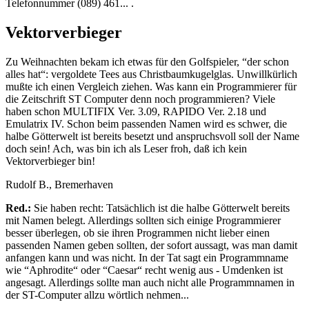
Telefonnummer (089) 461... .
Vektorverbieger
Zu Weihnachten bekam ich etwas für den Golfspieler, “der schon
alles hat“: vergoldete Tees aus Christbaumkugelglas. Unwillkürlich
mußte ich einen Vergleich ziehen. Was kann ein Programmierer für
die Zeitschrift ST Computer denn noch programmieren? Viele
haben schon MULTIFIX Ver. 3.09, RAPIDO Ver. 2.18 und
Emulatrix IV. Schon beim passenden Namen wird es schwer, die
halbe Götterwelt ist bereits besetzt und anspruchsvoll soll der Name
doch sein! Ach, was bin ich als Leser froh, daß ich kein
Vektorverbieger bin!
Rudolf B., Bremerhaven
Red.:
Sie haben recht: Tatsächlich ist die halbe Götterwelt bereits
mit Namen belegt. Allerdings sollten sich einige Programmierer
besser überlegen, ob sie ihren Programmen nicht lieber einen
passenden Namen geben sollten, der sofort aussagt, was man damit
anfangen kann und was nicht. In der Tat sagt ein Programmname
wie “Aphrodite“ oder “Caesar“ recht wenig aus - Umdenken ist
angesagt. Allerdings sollte man auch nicht alle Programmnamen in
der ST-Computer allzu wörtlich nehmen...