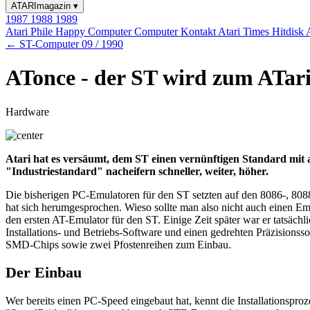
ATARImagazin
▾
1987
1988
1989
Atari Phile
Happy Computer
Computer Kontakt
Atari Times
Hitdisk
← ST-Computer 09 / 1990
ATonce - der ST wird zum ATar
Hardware
Atari hat es versäumt, dem ST einen vernünftigen Standard mi
"Industriestandard" nacheifern schneller, weiter, höher.
Die bisherigen PC-Emulatoren für den ST setzten auf den 8086-, 80
hat sich herumgesprochen. Wieso sollte man also nicht auch einen Emu
den ersten AT-Emulator für den ST. Einige Zeit später war er tatsächl
Installations- und Betriebs-Software und einen gedrehten Präzisionss
SMD-Chips sowie zwei Pfostenreihen zum Einbau.
Der Einbau
Wer bereits einen PC-Speed eingebaut hat, kennt die Installationspr