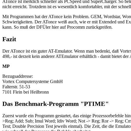
ATonce ist merklich schneller als PCSpeed und SuperCharger. So betr
nicht erreicht. Trotzdem ist es wesentlich komfortabler, mit der schn
Mit Programmen hat der ATonce kein Problem. GEM, Wordstar, Word,
Schwierigkeiten. Der ATonce weiß auch, wie er mit Extended und Ex
kann. So muß der DFÜler hier auf Procomm zurückgreifen.
Fazit
Der ATonce ist ein guter AT-Emulator. Wenn man bedenkt, daß Vortex s
498,- ist derzeit kein anderer ATEmulator erhältlich - damit bietet de
MP
Bezugsaddresse:
Vortex Computersysteme GmhH
Falterstr. 51-53
7101 Flein bei Heilbronn
Das Benchmark-Programm "PTIME"
Zuerst wurde ein Programm gestartet, das einige Prozessorbefehle 
>Reg; Add; Sub; Imul Word; Idiv Word; Not -> Reg; Ror -> Reg; Cmp; 
Test; Double Precision Test jeweils einmal). Die Zeit, die die Emulat