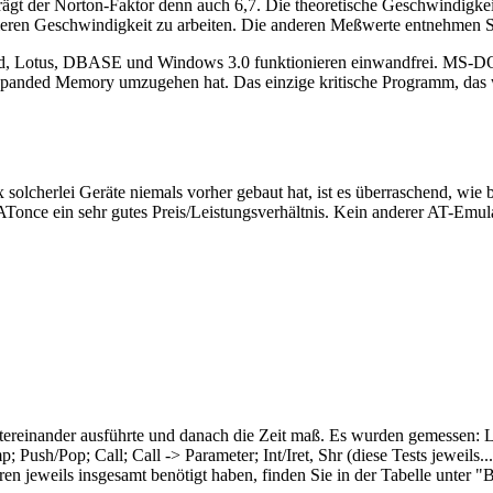
ägt der Norton-Faktor denn auch 6,7. Die theoretische Geschwindigkei
elleren Geschwindigkeit zu arbeiten. Die anderen Meßwerte entnehmen Si
 Lotus, DBASE und Windows 3.0 funktionieren einwandfrei. MS-DOS wu
panded Memory umzugehen hat. Das einzige kritische Programm, das w
olcherlei Geräte niemals vorher gebaut hat, ist es überraschend, wie b
r ATonce ein sehr gutes Preis/Leistungsverhältnis. Kein anderer AT-Emul
hintereinander ausführte und danach die Zeit maß. Es wurden gemesse
Push/Pop; Call; Call -> Parameter; Int/Iret, Shr (diese Tests jeweils.
oren jeweils insgesamt benötigt haben, finden Sie in der Tabelle unter 