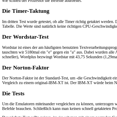
wie schnell der Prozessor die Befehle abarbeitet.
Die Timer-Taktung
Im dritten Test wurde getestet, ob alle Timer richtig getaktet werde
Tabelle. Die Werte sind natürlich keine richtigen CPU-Geschwindigk
Der Wordstar-Test
Wordstar ist eines der am häufigsten benutzten Textverarbeitungspr
tauschten wir 5180mal ein "e" gegen ein "a" aus. Dabei wurden alle
schneller), Wordplus bezwingt Wordstar mit 43,75 Sekunden (1,29mal
Der Norton-Faktor
Der Norton-Faktor ist der Standard-Test, um -die Geschwindigkeit ei
Vergleich zu einem original-IBM-XT ist. Der IBM-XT würde beim Nor
Die Tests
Um die Emulatoren miteinander vergleichen zu können, unterzogen wi
Befehle brauchen. Schließlich kann man keinen schnell getakteten P