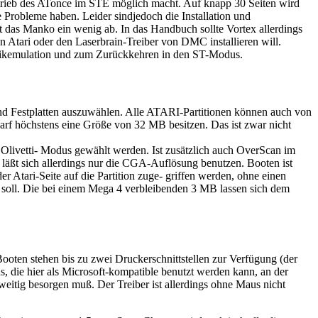
etrieb des ATonce im STE möglich macht. Auf knapp 30 Seiten wird
Probleme haben. Leider sindjedoch die Installation und
ht das Manko ein wenig ab. In das Handbuch sollte Vortex allerdings
 Atari oder den Laserbrain-Treiber von DMC installieren will.
Grafikemulation und zum Zurückkehren in den ST-Modus.
) und Festplatten auszuwählen. Alle ATARI-Partitionen können auch von
arf höchstens eine Größe von 32 MB besitzen. Das ist zwar nicht
livetti- Modus gewählt werden. Ist zusätzlich auch OverScan im
 läßt sich allerdings nur die CGA-Auflösung benutzen. Booten ist
r Atari-Seite auf die Partition zuge- griffen werden, ohne einen
en soll. Die bei einem Mega 4 verbleibenden 3 MB lassen sich dem
Booten stehen bis zu zwei Druckerschnittstellen zur Verfügung (der
us, die hier als Microsoft-kompatible benutzt werden kann, an der
erweitig besorgen muß. Der Treiber ist allerdings ohne Maus nicht