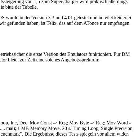
tssteigerung von 1,5 zum SuperCharger wird praktisch allerdings
e bitte der Tabelle.
rde in der Version 3.3 und 4.01 getestet und bereitet keinerlei
ir gefunden haben, ist Telix, das auf dem ATonce nur empfangen
etriebssicher die erste Version des Emulators funktioniert. Für DM
ator bietet zur Zeit eine solches Angebotssprektrum.
n: Loop, Inc, Dec; Mov Const -> Reg; Mov Byte -> Reg; Mov Word -
...... mal); 1 MB Memory Move, 20 s. Timing Loop; Single Precision
"Benchmark". Die Ergebnisse dieses Tests spiegeln vor allem wider,