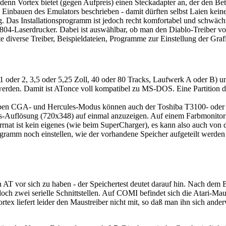
enn Vortex bietet (gegen Aufpreis) einen Steckadapter an, der den B
bauen des Emulators beschrieben - damit dürften selbst Laien keine 
ig. Das Installationsprogramm ist jedoch recht komfortabel und schwäc
804-Laserdrucker. Dabei ist auswählbar, ob man den Diablo-Treiber von
tte diverse Treiber, Beispieldateien, Programme zur Einstellung der 
ke (1 oder 2, 3,5 oder 5,25 Zoll, 40 oder 80 Tracks, Laufwerk A oder B
werden. Damit ist ATonce voll kompatibel zu MS-DOS. Eine Partition d
eben CGA- und Hercules-Modus können auch der Toshiba T3100- oder O
ules-Auflösung (720x348) auf einmal anzuzeigen. Auf einem Farbmonitor
rnat ist kein eigenes (wie beim SuperCharger), es kann also auch von de
sprogramm noch einstellen, wie der vorhandene Speicher aufgeteilt werd
 AT vor sich zu haben - der Speichertest deutet darauf hin. Nach dem 
edoch zwei serielle Schnittstellen. Auf COMI befindet sich die Atari-Ma
Vortex liefert leider den Maustreiber nicht mit, so daß man ihn sich and