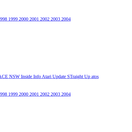
1998
1999
2000
2001
2002
2003
2004
ACE NSW Inside Info
Atari Update
STraight Up
atos
1998
1999
2000
2001
2002
2003
2004