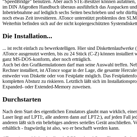
"SpeedBridge" benutzen. Aber auch STE-Besitzer können aufatmen, d
im DIN A6großen Handbuch überaus ausführlich das Auspacken und Ein
Inbetriebnahme auf lediglich sechs Seiten beschrieben und sehr dürft
noch etwas Zeit invesitieren. ATonce unterstützt problemlos den SLM
Weiterhin befinden sich auf der nicht kopiergeschützten Systemdiske
Die Installation...
... ist recht einfach zu bewerkstelligen. Hier sind Diskettenlaufwer
ATonce ausgenutzt werden, bis zu 24 Stück (C-Z) können installiert 
ganz MS-DOS-konform, aber noch erträglich.
Auch bei den Grafikemulationen darf man seine Auswahl treffen. N
Rechner installiert, ist ATonce sogar in der Lage, die gesamte Herc
entweder von Diskette oder von Festplatte möglich. Das Festplattenfor
kompletten Absturz zu riskieren. Letztlich läßt sich im Installation
Expanded- oder Extended-Memory zuweisen.
Durchstarten
Nach dem Start des eigentlichen Emulators glaubt man wirklich, einen
Laser liegt auf LPTI:, alle anderen dann auf LPT2:), auf jeden Fall j
anderen läßt sich ein beliebiges anderes serielles Gerät anschließen. 
erhältlich - fragwürdig ist also, wo er beschafft werden kann.