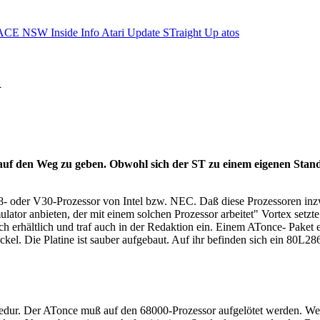
ACE NSW Inside Info
Atari Update
STraight Up
atos
i
t auf den Weg zu geben. Obwohl sich der ST zu einem eigenen St
88- oder V30-Prozessor von Intel bzw. NEC. Daß diese Prozessoren inz
lator anbieten, der mit einem solchen Prozessor arbeitet" Vortex setzte
ich erhältlich und traf auch in der Redaktion ein. Einem ATonce- Paket
ockel. Die Platine ist sauber aufgebaut. Auf ihr befinden sich ein 80L2
ozedur. Der ATonce muß auf den 68000-Prozessor aufgelötet werden. Wer