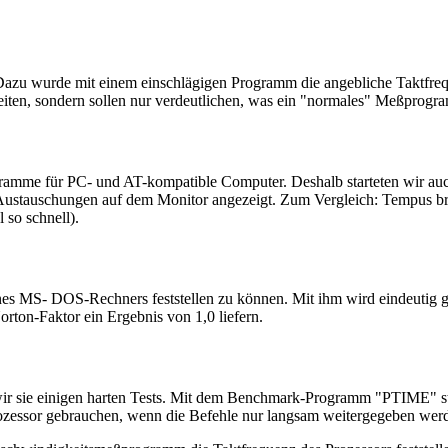
n. Dazu wurde mit einem einschlägigen Programm die angebliche Taktfre
eiten, sondern sollen nur verdeutlichen, was ein "normales" Meßprogr
ogramme für PC- und AT-kompatible Computer. Deshalb starteten wir au
 Austauschungen auf dem Monitor angezeigt. Zum Vergleich: Tempus bra
 so schnell).
nes MS- DOS-Rechners feststellen zu können. Mit ihm wird eindeutig ge
ton-Faktor ein Ergebnis von 1,0 liefern.
r sie einigen harten Tests. Mit dem Benchmark-Programm "PTIME" stell
rozessor gebrauchen, wenn die Befehle nur langsam weitergegeben wer