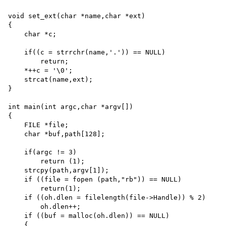
void set_ext(char *name,char *ext)

{

    char *c;

    if((c = strrchr(name,'.')) == NULL) 

        return;

    *++c = '\0';

    strcat(name,ext);

}

int main(int argc,char *argv[])

{

    FILE *file;

    char *buf,path[128];

    if(argc != 3)

        return (1); 

    strcpy(path,argv[1]);

    if ((file = fopen (path,"rb")) == NULL) 

        return(1);

    if ((oh.dlen = filelength(file->Handle)) % 2) 

        oh.dlen++; 

    if ((buf = malloc(oh.dlen)) == NULL)

    {
