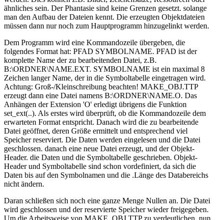
ähnliches sein. Der Phantasie sind keine Grenzen gesetzt. solange
man den Aufbau der Dateien kennt. Die erzeugten Objektdateien
müssen dann nur noch zum Hauptprogramm hinzugelinkt werden.
Dem Programm wird eine Kommandozeile übergeben, die
folgendes Format hat: PFAD SYMBOLNAME. PFAD ist der
komplette Name der zu bearbeitenden Datei, z.B.
B:\ORDNER\NAME.EXT. SYMBOLNAME ist ein maximal 8
Zeichen langer Name, der in die Symboltabelle eingetragen wird.
Achtung: Groß-/Kleinschreibung beachten! MAKE_OBJ.TTP
erzeugt dann eine Datei namens B:\ORDNER\NAME.O. Das
Anhängen der Extension 'O' erledigt übrigens die Funktion
set_ext(..). Als erstes wird überprüft, ob die Kommandozeile dem
erwarteten Format entspricht. Danach wird die zu bearbeitende
Datei geöffnet, deren Größe ermittelt und entsprechend viel
Speicher reserviert. Die Daten werden eingelesen und die Datei
geschlossen. danach eine neue Datei erzeugt, und der Objekt-
Header. die Daten und die Symboltabelle geschrieben. Objekt-
Header und Symboltabelle sind schon vordefiniert, da sich die
Daten bis auf den Symbolnamen und die .Länge des Databereichs
nicht ändern.
Daran schließen sich noch eine ganze Menge Nullen an. Die Datei
wird geschlossen und der reservierte Speicher wieder freigegeben.
Um die Arbeitsweise von MAKE_OBJ.TTP zu verdeutlichen, nun