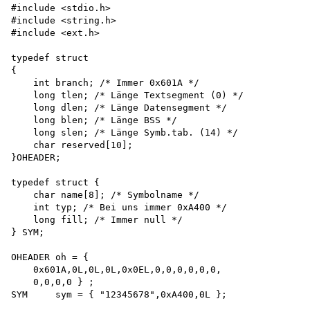
#include <stdio.h>

#include <string.h>

#include <ext.h>

typedef struct

{

    int branch; /* Immer 0x601A */

    long tlen; /* Länge Textsegment (0) */

    long dlen; /* Länge Datensegment */

    long blen; /* Länge BSS */

    long slen; /* Länge Symb.tab. (14) */

    char reserved[10];

}OHEADER;

typedef struct {

    char name[8]; /* Symbolname */

    int typ; /* Bei uns immer 0xA400 */

    long fill; /* Immer null */

} SYM;

OHEADER oh = {

    0x601A,0L,0L,0L,0x0EL,0,0,0,0,0,0,

    0,0,0,0 } ;

SYM     sym = { "12345678",0xA400,0L };
