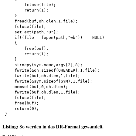
        fclose(file); 

        return(1);

    }

    fread(buf,oh.dlen,1,file); 

    fclose(file); 

    set_ext(path,"O");

    if((file = fopen(path,"wb")) == NULL)

    {

        free(buf); 

        return(1);

    }

    strncpy(sym.name,argv[2],8); 

    fwrite(&oh,sizeof(OHEADER),1,file); 

    fwrite(buf,oh.dlen,1,file); 

    fwrite(&sym,sizeof(SYM),1,file); 

    memset(buf,0,oh.dlen); 

    fwrite(buf,oh.dlen,1,file); 

    fclose(file); 

    free(buf); 

    return(0);

Listing: So werden in das DR-Format gewandelt.