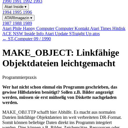
1990
1991
1992
1993
Atari Inside
▾
1994
1995
1996
ATARImagazin
▾
1987
1988
1989
Atari Phile
Happy Computer
Computer Kontakt
Atari Times
Hitdisk
ACE NSW Inside Info
Atari Update
STraight Up
atos
← ST-Computer 09 / 1990
MAKE_OBJECT: Linkfähige
Objektdateien leichtgemacht
Programmierpraxis
Wer hat nicht schon einmal ein Programm geschrieben, das
gewisse Hilfsdateien benötigt? Sollen z.B. Bilder angezeigt
werden, müssen sie erst mühselig von Diskette nachgeladen
werden.
MAKE_OBJ.TTP schafft hier Abhilfe. Es macht aus normalen
Dateien linkfähige Objektdateien im weit verbreiteten DR-Format.
Somit können beliebige Daten direkt ins Programm integriert
werden. Dies können z.B. Bilder, Zeichensätze, Ressourcen oder