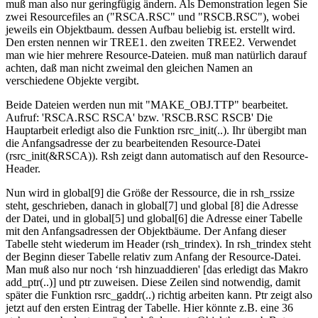
muß man also nur geringfügig ändern. Als Demonstration legen Sie
zwei Resourcefiles an ("RSCA.RSC" und "RSCB.RSC"), wobei
jeweils ein Objektbaum. dessen Aufbau beliebig ist. erstellt wird.
Den ersten nennen wir TREE1. den zweiten TREE2. Verwendet
man wie hier mehrere Resource-Dateien. muß man natürlich darauf
achten, daß man nicht zweimal den gleichen Namen an
verschiedene Objekte vergibt.
Beide Dateien werden nun mit "MAKE_OBJ.TTP" bearbeitet.
Aufruf: 'RSCA.RSC RSCA' bzw. 'RSCB.RSC RSCB' Die
Hauptarbeit erledigt also die Funktion rsrc_init(..). Ihr übergibt man
die Anfangsadresse der zu bearbeitenden Resource-Datei
(rsrc_init(&RSCA)). Rsh zeigt dann automatisch auf den Resource-
Header.
Nun wird in global[9] die Größe der Ressource, die in rsh_rssize
steht, geschrieben, danach in global[7] und global [8] die Adresse
der Datei, und in global[5] und global[6] die Adresse einer Tabelle
mit den Anfangsadressen der Objektbäume. Der Anfang dieser
Tabelle steht wiederum im Header (rsh_trindex). In rsh_trindex steht
der Beginn dieser Tabelle relativ zum Anfang der Resource-Datei.
Man muß also nur noch ‘rsh hinzuaddieren' [das erledigt das Makro
add_ptr(..)] und ptr zuweisen. Diese Zeilen sind notwendig, damit
später die Funktion rsrc_gaddr(..) richtig arbeiten kann. Ptr zeigt also
jetzt auf den ersten Eintrag der Tabelle. Hier könnte z.B. eine 36