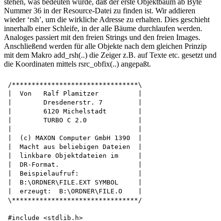
stehen, was bedeuten würde, daß der erste Objektbaum ab Byte
Nummer 36 in der Resource-Datei zu finden ist. Wir addieren
wieder ‘rsh’, um die wirkliche Adresse zu erhalten. Dies geschieht
innerhalb einer Schleife, in der alle Bäume durchlaufen werden.
Analoges passiert mit den freien Strings und den freien Images.
Anschließend werden für alle Objekte nach dem gleichen Prinzip
mit dem Makro add_rsh(..) die Zeiger z.B. auf Texte etc. gesetzt und
die Koordinaten mittels rsrc_obfix(..) angepaßt.
/********************************\

|  Von   Ralf Plamitzer          |

|        Dresdenerstr. 7         |

|        6120 Michelstadt        |

|        TURBO C 2.0             |

|                                |

|  (c) MAXON Computer GmbH 1390  |

|  Macht aus beliebigen Dateien  |

|  linkbare Objektdateien im     |

|  DR-Format.                    |

|  Beispielaufruf:               |

|  B:\ORDNER\FILE.EXT SYMBOL     |

|  erzeugt:  B:\ORDNER\FILE.O    |

\********************************/

#include <stdlib.h>
