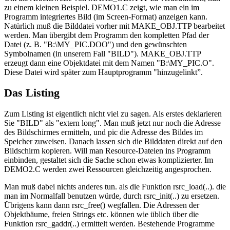
zu einem kleinen Beispiel. DEMO1.C zeigt, wie man ein im
Programm integriertes Bild (im Screen-Format) anzeigen kann.
Natürlich muß die Bilddatei vorher mit MAKE_OBJ.TTP bearbeitet
werden. Man übergibt dem Programm den kompletten Pfad der
Datei (z. B. "B:\MY_PIC.DOO") und den gewünschten
Symbolnamen (in unserem Fall "BILD"). MAKE_OBJ.TTP
erzeugt dann eine Objektdatei mit dem Namen "B:\MY_PIC.O".
Diese Datei wird später zum Hauptprogramm "hinzugelinkt”.
Das Listing
Zum Listing ist eigentlich nicht viel zu sagen. Als erstes deklarieren
Sie "BILD" als "extern long". Man muß jetzt nur noch die Adresse
des Bildschirmes ermitteln, und pic die Adresse des Bildes im
Speicher zuweisen. Danach lassen sich die Bilddaten direkt auf den
Bildschirm kopieren. Will man Resource-Dateien ins Programm
einbinden, gestaltet sich die Sache schon etwas komplizierter. Im
DEMO2.C werden zwei Ressourcen gleichzeitig angesprochen.
Man muß dabei nichts anderes tun. als die Funktion rsrc_load(..). die
man im Normalfall benutzen würde, durch rsrc_init(..) zu ersetzen.
Übrigens kann dann rsrc_free() wegfallen. Die Adressen der
Objektbäume, freien Strings etc. können wie üblich über die
Funktion rsrc_gaddr(..) ermittelt werden. Bestehende Programme