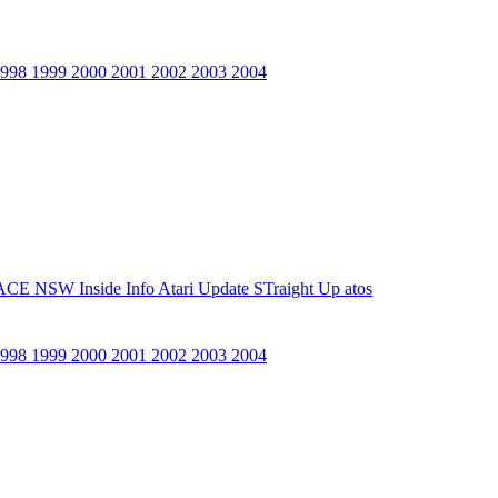
1998
1999
2000
2001
2002
2003
2004
ACE NSW Inside Info
Atari Update
STraight Up
atos
1998
1999
2000
2001
2002
2003
2004