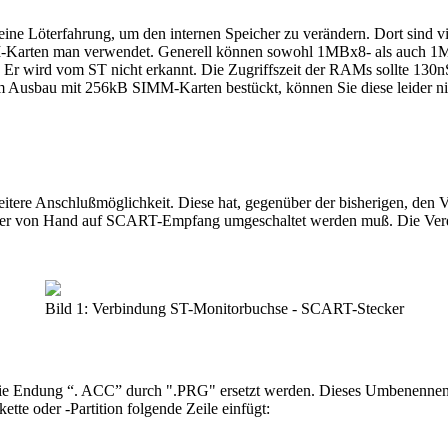
ne Löterfahrung, um den internen Speicher zu verändern. Dort sind 
arten man verwendet. Generell können sowohl 1MBx8- als auch 1MBx9-
. Er wird vom ST nicht erkannt. Die Zugriffszeit der RAMs sollte 130nS
 dem Ausbau mit 256kB SIMM-Karten bestückt, können Sie diese leider
ere Anschlußmöglichkeit. Diese hat, gegenüber der bisherigen, den Vo
nseher von Hand auf SCART-Empfang umgeschaltet werden muß. Die Verdr
Bild 1: Verbindung ST-Monitorbuchse - SCART-Stecker
die Endung “. ACC” durch ".PRG" ersetzt werden. Dieses Umbenennen is
te oder -Partition folgende Zeile einfügt: