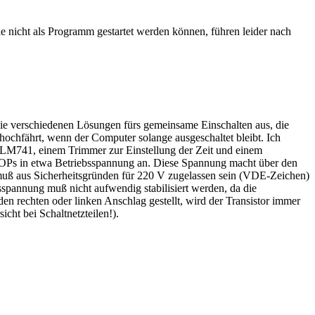
e nicht als Programm gestartet werden können, führen leider nach
e die verschiedenen Lösungen fürs gemeinsame Einschalten aus, die
r hochfährt, wenn der Computer solange ausgeschaltet bleibt. Ich
er LM741, einem Trimmer zur Einstellung der Zeit und einem
s OPs in etwa Betriebsspannung an. Diese Spannung macht über den
s muß aus Sicherheitsgründen für 220 V zugelassen sein (VDE-Zeichen)
sspannung muß nicht aufwendig stabilisiert werden, da die
en rechten oder linken Anschlag gestellt, wird der Transistor immer
cht bei Schaltnetzteilen!).