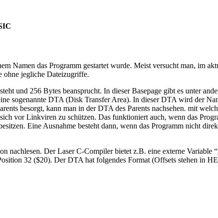
ASIC
chem Namen das Programm gestartet wurde. Meist versucht man, im akt
e ohne jegliche Dateizugriffe.
teht und 256 Bytes beansprucht. In dieser Basepage gibt es unter and
eine sogenannte DTA (Disk Transfer Area). In dieser DTA wird der N
s Parents besorgt, kann man in der DTA des Parents nachsehen. mit 
t, sich vor Linkviren zu schützen. Das funktioniert auch, wenn das 
esitzen. Eine Ausnahme besteht dann, wenn das Programm nicht direkt
n nachlesen. Der Laser C-Compiler bietet z.B. eine externe Variable “
 Position 32 ($20). Der DTA hat folgendes Format (Offsets stehen in 