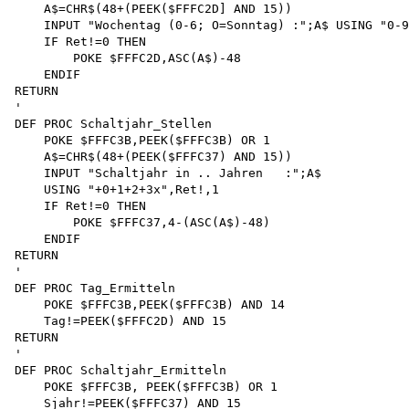
    A$=CHR$(48+(PEEK($FFFC2D] AND 15))

    INPUT "Wochentag (0-6; O=Sonntag) :";A$ USING "0-9
    IF Ret!=0 THEN

        POKE $FFFC2D,ASC(A$)-48 

    ENDIF 

RETURN

'

DEF PROC Schaltjahr_Stellen

    POKE $FFFC3B,PEEK($FFFC3B) OR 1 

    A$=CHR$(48+(PEEK($FFFC37) AND 15))

    INPUT "Schaltjahr in .. Jahren   :";A$

    USING "+0+1+2+3x",Ret!,1 

    IF Ret!=0 THEN

        POKE $FFFC37,4-(ASC(A$)-48)

    ENDIF

RETURN

'

DEF PROC Tag_Ermitteln

    POKE $FFFC3B,PEEK($FFFC3B) AND 14 

    Tag!=PEEK($FFFC2D) AND 15 

RETURN

'

DEF PROC Schaltjahr_Ermitteln

    POKE $FFFC3B, PEEK($FFFC3B) OR 1 

    Sjahr!=PEEK($FFFC37) AND 15 
