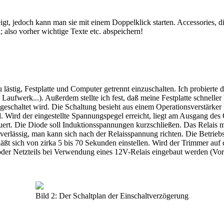
t, jedoch kann man sie mit einem Doppelklick starten. Accessories, di
 also vorher wichtige Texte etc. abspeichern!
u lästig, Festplatte und Computer getrennt einzuschalten. Ich probiert
 Laufwerk...). Außerdem stellte ich fest, daß meine Festplatte schnelle
ingeschaltet wird. Die Schaltung besieht aus einem Operationsverstärk
 Wird der eingestellte Spannungspegel erreicht, liegt am Ausgang de
teuert. Die Diode soll Induktionsspannungen kurzschließen. Das Relai
uverlässig, man kann sich nach der Relaisspannung richten. Die Betrieb
ßt sich von zirka 5 bis 70 Sekunden einstellen. Wird der Trimmer auf d
der Netzteils bei Verwendung eines 12V-Relais eingebaut werden (Vorsi
Bild 2: Der Schaltplan der Einschaltverzögerung