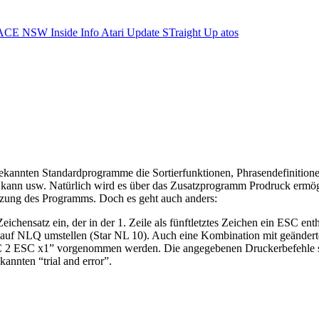
ACE NSW Inside Info
Atari Update
STraight Up
atos
ekannten Standardprogramme die Sortierfunktionen, Phrasendefinitionen
kann usw. Natürlich wird es über das Zusatzprogramm Prodruck ermöglic
utzung des Programms. Doch es geht auch anders:
chensatz ein, der in der 1. Zeile als fünftletztes Zeichen ein ESC ent
er auf NLQ umstellen (Star NL 10). Auch eine Kombination mit geändert
 2 ESC x1” vorgenommen werden. Die angegebenen Druckerbefehle sin
annten “trial and error”.