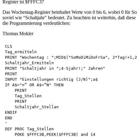
Register ist $FFFC37
Das Wochentag-Register beinhaltet Werte von 0 bis 6, wobei 0 für Sonn
soviel wie “Schaltjahr" bedeutet. Zu beachten ist weiterhin, daß di
die Programmierung verdeutlichen:
Thomas Mokler
CLS

Tag_ermitteln

PRINT "Wochentag : ";MID$("SoMoDiMiDoFrSa", 2*Tag!+1,2
Schaltjahr_Ermitteln

PRINT "Schaltjahr in ";4-Sjahr!;" Jahren"

PRINT

INPUT "Einstellungen richtig (J/N)";a$ 

IF A$="n“ OR A$=“N" THEN 

    PRINT

    Tag_Stellen

    PRINT

    Schaltjahr_Stellan 

ENDIF 

END

'

DEF PROC Tag_Stellen

    POKE $FFFC3B,PEEK($FFFC3B) and 14 
