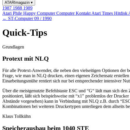
ATARImagazin
▾
1987
1988
1989
Atari Phile
Happy Computer
Computer Kontakt
Atari Times
Hitdisk
← ST-Computer 09 / 1990
Quick-Tips
Grundlagen
Protext mit NLQ
Für alle Protext-Anwender, die neben den vielseitigen Optionen der b
Frage, wie man in NLQ drucken, einen eigenen Zeichensatz erstellen 
Einarbeitungsmühe rentiert sich nur bei entsprechender intensiver N
Über die meistgenutzte Befehlstaste ESC und “G“ lädt man sich den Zei
positioniert, läßt sich beispielsweise mit “x1" problemlos der Druck
Abstände vorgesehen) kann in Verbindung mit NLQ z.B. durch “ESC
Kombinationen bei weiteren Druckertypen unterliegen dem allseits bek
Klaus Tollkühn
Speicherausbau beim 1040 STE