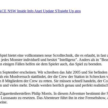
ACE NSW Inside Info
Atari Update
STraight Up
atos
 Spiel bietet eine vollkommen neue Scrolltechnik, die es erlaubt, in fas
edes Monster individuell und besitzt "Intelligenz". Anders als in "Bea
 einigen Fällen helfen sie dem Spieler auch, das Spiel zu beenden.
 im September erscheinen. Wir schreiben das Jahr 2005 und Sie befinden
 als ein Mordversuch stattfindet, der die Crew der Station in Schrecken 
 8 Mitgliedern der Crew zu retten. Sie müssen schnell handeln, der C
 und vieles mehr. Details werden herrlich genau und perfekt realistisch 
Zigarettenherstellers Philip Morris. In diesem Adventure bestimmt der 
tes Luxusauto zu ersetzen. Das Abenteuer führt ihn in eine Fernsehsho
eine.