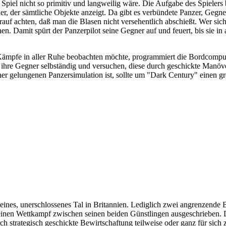
iel nicht so primitiv und langweilig wäre. Die Aufgabe des Spielers be
, der sämtliche Objekte anzeigt. Da gibt es verbündete Panzer, Gegner
rauf achten, daß man die Blasen nicht versehentlich abschießt. Wer si
n. Damit spürt der Panzerpilot seine Gegner auf und feuert, bis sie in 
 Kämpfe in aller Ruhe beobachten möchte, programmiert die Bordcompute
re Gegner selbständig und versuchen, diese durch geschickte Manöve
iner gelungenen Panzersimulation ist, sollte um "Dark Century" einen
eines, unerschlossenes Tal in Britannien. Lediglich zwei angrenzende 
einen Wettkampf zwischen seinen beiden Günstlingen ausgeschrieben. 
l durch strategisch geschickte Bewirtschaftung teilweise oder ganz für s