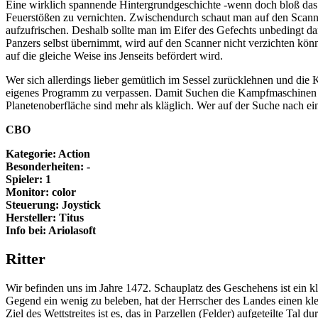
Eine wirklich spannende Hintergrundgeschichte -wenn doch bloß das Sp
Feuerstößen zu vernichten. Zwischendurch schaut man auf den Scanner
aufzufrischen. Deshalb sollte man im Eifer des Gefechts unbedingt da
Panzers selbst übernimmt, wird auf den Scanner nicht verzichten könne
auf die gleiche Weise ins Jenseits befördert wird.
Wer sich allerdings lieber gemütlich im Sessel zurücklehnen und die
eigenes Programm zu verpassen. Damit Suchen die Kampfmaschinen ih
Planetenoberfläche sind mehr als kläglich. Wer auf der Suche nach e
CBO
Kategorie: Action
Besonderheiten: -
Spieler: 1
Monitor: color
Steuerung: Joystick
Hersteller: Titus
Info bei: Ariolasoft
Ritter
Wir befinden uns im Jahre 1472. Schauplatz des Geschehens ist ein kl
Gegend ein wenig zu beleben, hat der Herrscher des Landes einen kl
Ziel des Wettstreites ist es, das in Parzellen (Felder) aufgeteilte Ta