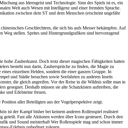
Mischung aus Ideengeist und Technologie. Sinn des Spiels ist es, ein
ionalen Welt auch Wesen mit Intelligenz und einer fremden Sprache.
unikation zwischen dem ST und dem Menschen (erscheint ungefähr
chinesischen Geschlechtern, die sich bis aufs Messer bekämpfen. Auf
en Weg stellen. Sprites und Hintergrundgrafiken sind hervorragend
 die hohe Zauberkunst. Doch trotz dieser magischen Fähigkeiten hatten
ielers besteht nun darin, Zaubersprüche zu finden, die Magie zu
e eines einzelnen Helden, sondem die einer ganzen Gruppe. In
empel und Städte besuchen sowie Seefahrten zu anderen Inseln
er, die gleich angreifen. Vor der Reise in die Wildnis sollte man in
rs gesegnet. Deshalb müssen sie alte Schatzkisten auftreiben, die
nke und Edelsteine freuen.
Position aller Beteiligten aus der Vogelperspektive zeigt.
n ist der Kampf bisher bei keinem anderen Rollenspiel realisiert
g geteilt. Fast alle Aktionen werden über Icons gesteuert. Durch den
n Grafik und Sound meisterhaft Wer Rollenspiele mag und schon immer
antasy-Erlebnis unbedingt zulegen.