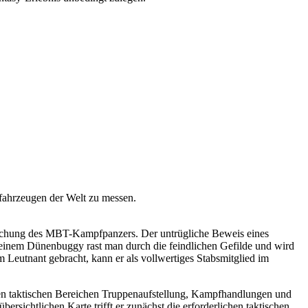
ffahrzeugen der Welt zu messen.
rschung des MBT-Kampfpanzers. Der untrügliche Beweis eines
t einem Dünenbuggy rast man durch die feindlichen Gefilde und wird
m Leutnant gebracht, kann er als vollwertiges Stabsmitglied im
 den taktischen Bereichen Truppenaufstellung, Kampfhandlungen und
rsichtlichen Karte trifft er zunächst die erforderlichen taktischen