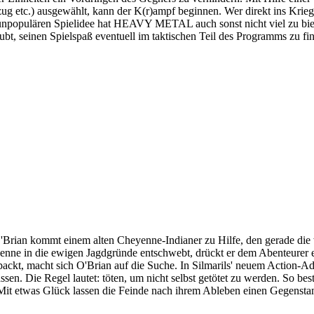
g etc.) ausgewählt, kann der K(r)ampf beginnen. Wer direkt ins Krieg
 unpopulären Spielidee hat HEAVY METAL auch sonst nicht viel zu biet
 seinen Spielspaß eventuell im taktischen Teil des Programms zu find
Brian kommt einem alten Cheyenne-Indianer zu Hilfe, den gerade die wi
enne in die ewigen Jagdgründe entschwebt, drückt er dem Abenteurer e
ckt, macht sich O'Brian auf die Suche. In Silmarils' neuem Action-A
n. Die Regel lautet: töten, um nicht selbst getötet zu werden. So beste
n. Mit etwas Glück lassen die Feinde nach ihrem Ableben einen Gegenst