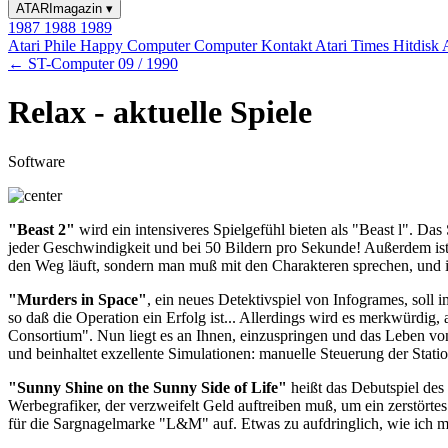
ATARImagazin
▾
1987
1988
1989
Atari Phile
Happy Computer
Computer Kontakt
Atari Times
Hitdisk
← ST-Computer 09 / 1990
Relax - aktuelle Spiele
Software
"Beast 2"
wird ein intensiveres Spielgefühl bieten als "Beast l". Das
jeder Geschwindigkeit und bei 50 Bildern pro Sekunde! Außerdem ist j
den Weg läuft, sondern man muß mit den Charakteren sprechen, und in
"Murders in Space"
, ein neues Detektivspiel von Infogrames, soll
so daß die Operation ein Erfolg ist... Allerdings wird es merkwürdig,
Consortium". Nun liegt es an Ihnen, einzuspringen und das Leben von
und beinhaltet exzellente Simulationen: manuelle Steuerung der Station
"Sunny Shine on the Sunny Side of Life"
heißt das Debutspiel des 
Werbegrafiker, der verzweifelt Geld auftreiben muß, um ein zerstör
für die Sargnagelmarke "L&M" auf. Etwas zu aufdringlich, wie ich m