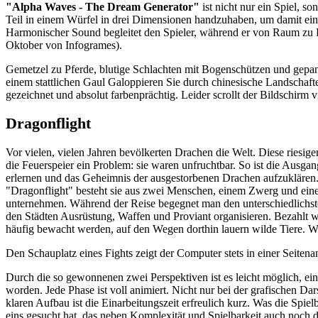
"Alpha Waves - The Dream Generator"
ist nicht nur ein Spiel, s
Teil in einem Würfel in drei Dimensionen handzuhaben, um damit eine
Harmonischer Sound begleitet den Spieler, während er von Raum zu
Oktober von Infogrames).
Gemetzel zu Pferde, blutige Schlachten mit Bogenschützen und gepan
einem stattlichen Gaul Galoppieren Sie durch chinesische Landschafte
gezeichnet und absolut farbenprächtig. Leider scrollt der Bildschirm 
Dragonflight
Vor vielen, vielen Jahren bevölkerten Drachen die Welt. Diese riesige
die Feuerspeier ein Problem: sie waren unfruchtbar. So ist die Ausga
erlernen und das Geheimnis der ausgestorbenen Drachen aufzuklären. 
"Dragonflight" besteht sie aus zwei Menschen, einem Zwerg und eine
unternehmen. Während der Reise begegnet man den unterschiedlichsten
den Städten Ausrüstung, Waffen und Proviant organisieren. Bezahlt wi
häufig bewacht werden, auf den Wegen dorthin lauern wilde Tiere. We
Den Schauplatz eines Fights zeigt der Computer stets in einer Seitenan
Durch die so gewonnenen zwei Perspektiven ist es leicht möglich, ei
worden. Jede Phase ist voll animiert. Nicht nur bei der grafischen Da
klaren Aufbau ist die Einarbeitungszeit erfreulich kurz. Was die Spi
eins gesucht hat, das neben Komplexität und Spielbarkeit auch noch d