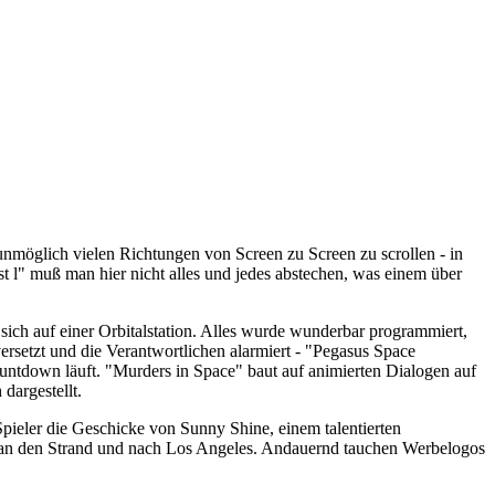
t unmöglich vielen Richtungen von Screen zu Screen zu scrollen - in
st l" muß man hier nicht alles und jedes abstechen, was einem über
 sich auf einer Orbitalstation. Alles wurde wunderbar programmiert,
versetzt und die Verantwortlichen alarmiert - "Pegasus Space
ountdown läuft. "Murders in Space" baut auf animierten Dialogen auf
dargestellt.
Spieler die Geschicke von Sunny Shine, einem talentierten
w, an den Strand und nach Los Angeles. Andauernd tauchen Werbelogos