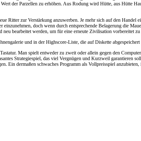
 den Wert der Parzellen zu erhöhen. Aus Rodung wird Hütte, aus Hütte H
neue Ritter zur Verstärkung anzuwerben. Je mehr sich auf den Handel ei
er einzunehmen, doch wenn durch entsprechende Belagerung die Mauern e
 bearbeitet werden, um für eine erneute Zivilisation vorbereitet zu 
nengalerie und in der Highscore-Liste, die auf Diskette abgespeichert
Tastatur. Man spielt entweder zu zweit oder allein gegen den Computer,
 rasantes Strategiespiel, das viel Vergnügen und Kurzweil garantieren
gen. Ein dermaßen schwaches Programm als Vollpreisspiel anzubieten, 