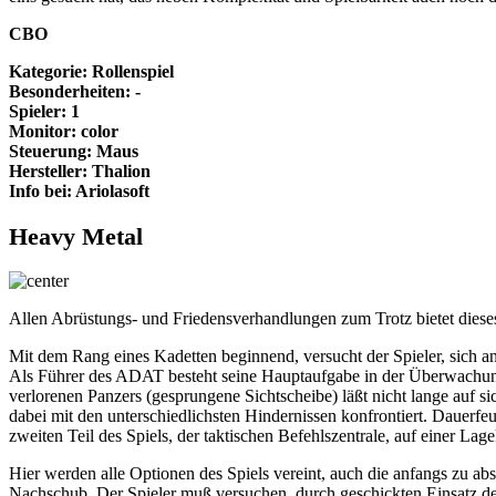
CBO
Kategorie: Rollenspiel
Besonderheiten: -
Spieler: 1
Monitor: color
Steuerung: Maus
Hersteller: Thalion
Info bei: Ariolasoft
Heavy Metal
Allen Abrüstungs- und Friedensverhandlungen zum Trotz bietet dieses
Mit dem Rang eines Kadetten beginnend, versucht der Spieler, sich an 
Als Führer des ADAT besteht seine Hauptaufgabe in der Überwachun
verlorenen Panzers (gesprungene Sichtscheibe) läßt nicht lange auf 
dabei mit den unterschiedlichsten Hindernissen konfrontiert. Dauerfeu
zweiten Teil des Spiels, der taktischen Befehlszentrale, auf einer Lage
Hier werden alle Optionen des Spiels vereint, auch die anfangs zu a
Nachschub. Der Spieler muß versuchen, durch geschickten Einsatz der E