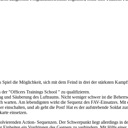
 Spiel die Möglichkeit, sich mit dem Feind in drei der stärksten Kamp
der "Officers Trainings School " zu qualifizieren.
g und Säuberung des Luftraums. Nicht weniger schwer ist die Beher
sich warten. Am lebendigsten wirkt die Sequenz des FAV-Einsatzes. Mi
er einschalten, und ab geht die Post! Hat es der aufstrebende Soldat zu
karte einsetzen.
bsolvierenden Action- Sequenzen. Der Schwerpunkt liegt allerdings in
inheiten ein Vordringen des Gegners zu verhindern. Mit Hilfe einer übe