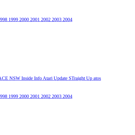
1998
1999
2000
2001
2002
2003
2004
ACE NSW Inside Info
Atari Update
STraight Up
atos
1998
1999
2000
2001
2002
2003
2004