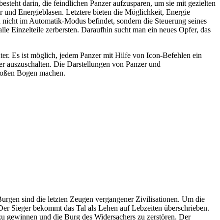
steht darin, die feindlichen Panzer aufzusparen, um sie mit gezielten
 und Energieblasen. Letztere bieten die Möglichkeit, Energie
ch nicht im Automatik-Modus befindet, sondern die Steuerung seines
alle Einzelteile zerbersten. Daraufhin sucht man ein neues Opfer, das
r. Es ist möglich, jedem Panzer mit Hilfe von Icon-Befehlen ein
r auszuschalten. Die Darstellungen von Panzer und
 großen Bogen machen.
Burgen sind die letzten Zeugen vergangener Zivilisationen. Um die
Der Sieger bekommt das Tal als Lehen auf Lebzeiten überschrieben.
ich zu gewinnen und die Burg des Widersachers zu zerstören. Der