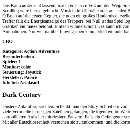
Das Kanu außer acht lassend, macht er sich zu Fuß auf den Weg. Sobal
Scrolling wäre hier angebracht. Vorsicht in Ufernähe oder an steilen 
O'Brian auf die ersten Gegner, die noch ein großes Hindernis darstel
Treffer fällt die Energieanzeige des Trappers, bei Null ist das Spiel
Grafiken ein masse belohnt. Einfach wunderschön! Das kann ich von
Animationen. Nur wer darüber hinwegsehen kann, erlebt ein unterha
CBO
Kategorie: Action-Adventure
Besonderheiten: -
Spieler: 1
Monitor: color
Steuerung: Joystick
Hersteller: Palace
Info bei: Ariolasoft
Dark Century
Düstere Zukunftsaussichten: Schenkt man den Story-Schreibern von "T
viele Verurteilte in riesigen Satelliten gefangen, die irgendwo im 
patrouillieren Aufseher mit riesigen Panzern. Falls ein Gefangener 
Mit aller Entschlossenheit versuchen sie zu entkommen, und die kor