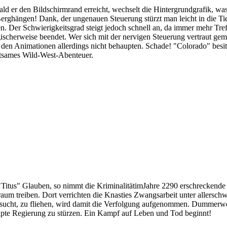
d er den Bildschirmrand erreicht, wechselt die Hintergrundgrafik, was e
Berghängen! Dank, der ungenauen Steuerung stürzt man leicht in die Tie
len. Der Schwierigkeitsgrad steigt jedoch schnell an, da immer mehr Tre
 logischerweise beendet. Wer sich mit der nervigen Steuerung vertraut g
 den Animationen allerdings nicht behaupten. Schade! "Colorado" bes
ltsames Wild-West-Abenteuer.
itus" Glauben, so nimmt die KriminalitätimJahre 2290 erschreckende Au
Weltraum treiben. Dort verrichten die Knasties Zwangsarbeit unter alle
versucht, zu fliehen, wird damit die Verfolgung aufgenommen. Dummerwe
rupte Regierung zu stürzen. Ein Kampf auf Leben und Tod beginnt!