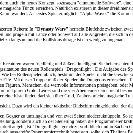
ondern auch ein neues Konzept, sozusagen "emotionelle Software", eine 
 magische Tür zu erreichen. Natürlich existieren in dieser dreidimens
 Raum wandert. Als erstes Spiel ermöglicht "Alpha Waves" die Komm
zerten Reitern: In
"Dynasty Wars"
herrscht Blutfehde zwischen zwei 
n und prügeln mit Lanze oder Schwert auf alle Angreifer, die sich in d
viel zu langsam und die Kollisionsabfrage ist ein wenig zu ungenau.
n Kreaturen waren friedfertig und äußerst intelligent. Sie beherrschten
ngssituation des neuen Rollenspiels "Dragonflight". Die Aufgabe des Sp
Wie bei Rollenspielen üblich, bestimmt der Spieler nicht die Geschick
r Elfe. Mit dieser Truppe muß der Spieler alte Dungeons erforschen, T
 Figuren. Menschen, die wertvolle Informationen preisgeben, oder Monst
rd mit purem Gold. Leider sind die vier Abenteurer damit nicht besonde
r eine Kiste findet, darf sich über Gold, Zaubersprüche, magische Trä
sicht. Dazu wird ein kleiner taktischer Bildschirm eingeblendet, der die 
nen Gegner zu umzingeln und von zwei Seiten niederzuknüppeln. So schö
rstellung, sondern auch an der Steuerung haben die Programmierer kräfti
elbarkeit angeht, ist "Dragonflight" geradezu vorbildlich und in Sache
urch ausgereifte Programmiertechnik begeistert, sollte sich Thalions F