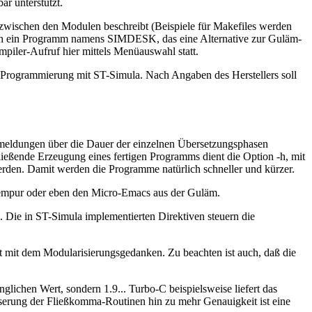
r unterstützt.
 zwischen den Modulen beschreibt (Beispiele für Makefiles werden
sich ein Programm namens SIMDESK, das eine Alternative zur Guläm-
iler-Aufruf hier mittels Menüauswahl statt.
EM-Programmierung mit ST-Simula. Nach Angaben des Herstellers soll
eldungen über die Dauer der einzelnen Übersetzungsphasen
ließende Erzeugung eines fertigen Programms dient die Option -h, mit
en. Damit werden die Programme natürlich schneller und kürzer.
 Tempur oder eben den Micro-Emacs aus der Guläm.
 Die in ST-Simula implementierten Direktiven steuern die
t mit dem Modularisierungsgedanken. Zu beachten ist auch, daß die
lichen Wert, sondern 1.9... Turbo-C beispielsweise liefert das
esserung der Fließkomma-Routinen hin zu mehr Genauigkeit ist eine