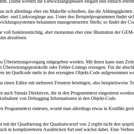
teht. Damit werden die Entwicklungsphasen elegant und einfach erlernba
 sich allerdings eher ein Makefile schreiben, das die Abhängigkeiten
pilier- und Linkvorgänge aus. Unter den Beispielprogrammen findet 
klungssystemen bekannten mausgesteuerten Shells; so findet der Comp
zwar voll funktionstüchtig, aber momentan eher eine Illustration der G
uläm abzulösen.
 Übersetzungsvorgang mitgegeben werden. Mit ihnen kann man Zeitm
h Übersetzungsprotokolle oder Fehler-Listings erzeugen. Für die absch
n im Quellcode mehr in den erzeugten Objekt-Code aufgenommen werd
n einen Editor mit mehreren Fenstern benötigen, also beispielsweise
auch Simula Direktiven, die in den Programmtext eingestreut werden.
 Aufnahme von Debugging Informationen in den Objekt-Code.
 Programmtext einlesen, womit man allerdings etwas in Konflikt gerä
 mit der Quadrierung der Quadratwurzel von 2 ergibt nicht den ursprüng
zt sich in komplizierteren Ausdrücken fort und wächst dabei. Eine Verb