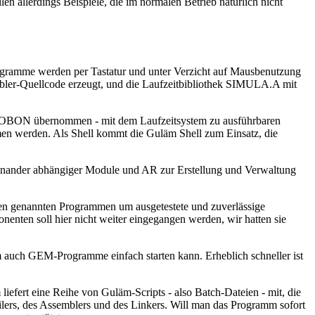
len allerdings Beispiele, die im normalen Betrieb natürlich nicht
ogramme werden per Tastatur und unter Verzicht auf Mausbenutzung
ler-Quellcode erzeugt, und die Laufzeitbibliothek SIMULA.A mit
ZOBON übernommen - mit dem Laufzeitsystem zu ausführbaren
werden. Als Shell kommt die Guläm Shell zum Einsatz, die
ander abhängiger Module und AR zur Erstellung und Verwaltung
en genannten Programmen um ausgetestete und zuverlässige
en soll hier nicht weiter eingegangen werden, wir hatten sie
 auch GEM-Programme einfach starten kann. Erheblich schneller ist
fert eine Reihe von Guläm-Scripts - also Batch-Dateien - mit, die
lers, des Assemblers und des Linkers. Will man das Programm sofort