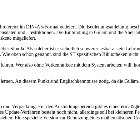
referenz im DIN-A5-Format geliefert. Die Bedienungsanleitung beschr
nsdaten und - restriktionen. Die Einbindung in Guläm und die Shell-Sk
ette mitgeliefert.
er Simula. Als solcher ist er sicherlich schwerer lesbar als ein Lehrb
n. Wie oben schon genannt, sind die ST-spezifischen Bibliotheken nicht
la lehren. Wer also ohne Vorkenntnisse mit dem System arbeiten will,
nen. An diesem Punkt sind Englischkenntnisse nötig, da die Guläm-A
und Verpackung. Für den Ausbildungsbereich gibt es einen ermäßigten
stes Update-Verfahren besteht noch nicht, allerdings soll bei kleineren
tehen. Eine spezielle Version zur Benutzung eines mathematischen Coproz