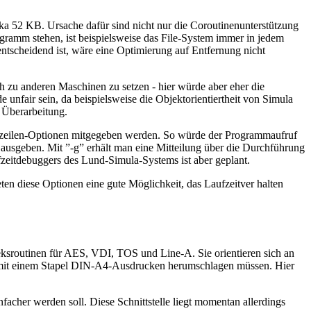
a 52 KB. Ursache dafür sind nicht nur die Coroutinenunterstützung
ogramm stehen, ist beispielsweise das File-System immer in jedem
tscheidend ist, wäre eine Optimierung auf Entfernung nicht
h zu anderen Maschinen zu setzen - hier würde aber eher die
nfair sein, da beispielsweise die Objektorientiertheit von Simula
 Überarbeitung.
dozeilen-Optionen mitgegeben werden. So würde der Programmaufruf
sgeben. Mit ”-g” erhält man eine Mitteilung über die Durchführung
fzeitdebuggers des Lund-Simula-Systems ist aber geplant.
eten diese Optionen eine gute Möglichkeit, das Laufzeitver halten
ksroutinen für AES, VDI, TOS und Line-A. Sie orientieren sich an
so mit einem Stapel DIN-A4-Ausdrucken herumschlagen müssen. Hier
cher werden soll. Diese Schnittstelle liegt momentan allerdings