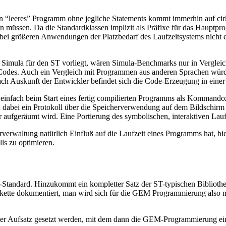
n “leeres” Programm ohne jegliche Statements kommt immerhin auf cirk
en müssen. Da die Standardklassen implizit als Präfixe für das Hauptpr
ei größeren Anwendungen der Platzbedarf des Laufzeitsystems nicht en
s Simula für den ST vorliegt, wären Simula-Benchmarks nur in Vergleic
Codes. Auch ein Vergleich mit Programmen aus anderen Sprachen würde u
ch Auskunft der Entwickler befindet sich die Code-Erzeugung in einer
e einfach beim Start eines fertig compilierten Programms als Komman
bei ein Protokoll über die Speicherverwendung auf dem Bildschirm au
 aufgeräumt wird. Eine Portierung des symbolischen, interaktiven Lau
erverwaltung natürlich Einfluß auf die Laufzeit eines Programms hat, bi
s zu optimieren.
Standard. Hinzukommt ein kompletter Satz der ST-typischen Bibliothe
 Diskette dokumentiert, man wird sich für die GEM Programmierung al
ter Aufsatz gesetzt werden, mit dem dann die GEM-Programmierung einfa