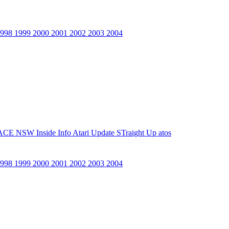
1998
1999
2000
2001
2002
2003
2004
ACE NSW Inside Info
Atari Update
STraight Up
atos
1998
1999
2000
2001
2002
2003
2004