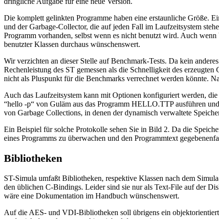
dringliche Aufgabe für eine neue Version.
Die komplett gelinkten Programme haben eine erstaunliche Größe. Ei
und der Garbage-Collector, die auf jeden Fall im Laufzeitsystem steh
Programm vorhanden, selbst wenn es nicht benutzt wird. Auch wenn b
benutzter Klassen durchaus wünschenswert.
Wir verzichten an dieser Stelle auf Benchmark-Tests. Da kein andere
Rechenleistung des ST gemessen als die Schnelligkeit des erzeugten 
nicht als Pluspunkt für die Benchmarks verrechnet werden könnte. Na
Auch das Laufzeitsystem kann mit Optionen konfiguriert werden, di
“hello -p“ von Guläm aus das Programm HELLO.TTP ausführen und da
von Garbage Collections, in denen der dynamisch verwaltete Speicher
Ein Beispiel für solche Protokolle sehen Sie in Bild 2. Da die Speich
eines Programms zu überwachen und den Programmtext gegebenenfall
Bibliotheken
ST-Simula umfaßt Bibliotheken, respektive Klassen nach dem Simula-
den üblichen C-Bindings. Leider sind sie nur als Text-File auf der
wäre eine Dokumentation im Handbuch wünschenswert.
Auf die AES- und VDI-Bibliotheken soll übrigens ein objektorientier