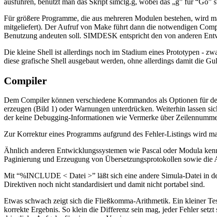
ausführen, benutzt man das Skript simclg.g, wobei das „g” für “Go” s
Für größere Programme, die aus mehreren Modulen bestehen, wird man
mitgeliefert). Der Aufruf von Make führt dann die notwendigen Com
Benutzung andeuten soll. SIMDESK entspricht den von anderen Entwic
Die kleine Shell ist allerdings noch im Stadium eines Prototypen - 
diese grafische Shell ausgebaut werden, ohne allerdings damit die G
Compiler
Dem Compiler können verschiedene Kommandos als Optionen für den
erzeugen (Bild 1) oder Warnungen unterdrücken. Weiterhin lassen sic
der keine Debugging-Informationen wie Vermerke über Zeilennummer
Zur Korrektur eines Programms aufgrund des Fehler-Listings wird ma
Ähnlich anderen Entwicklungssystemen wie Pascal oder Modula kennt 
Paginierung und Erzeugung von Übersetzungsprotokollen sowie die
Mit “%INCLUDE < Datei >” läßt sich eine andere Simula-Datei in den
Direktiven noch nicht standardisiert und damit nicht portabel sind.
Etwas schwach zeigt sich die Fließkomma-Arithmetik. Ein kleiner Test
korrekte Ergebnis. So klein die Differenz sein mag, jeder Fehler set