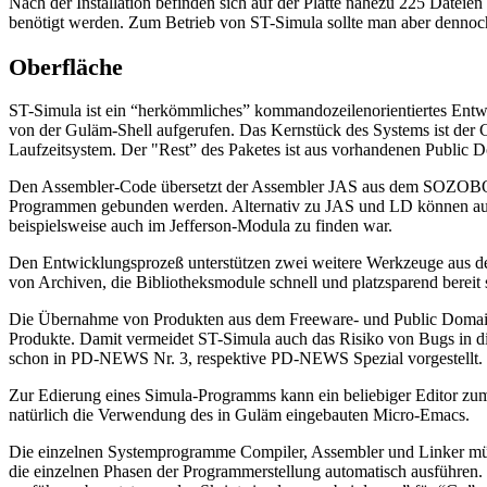
Nach der Installation befinden sich auf der Platte nahezu 225 Dateien 
benötigt werden. Zum Betrieb von ST-Simula sollte man aber dennoch
Oberfläche
ST-Simula ist ein “herkömmliches” kommandozeilenorientiertes Entw
von der Guläm-Shell aufgerufen. Das Kernstück des Systems ist de
Laufzeitsystem. Der "Rest” des Paketes ist aus vorhandenen Publi
Den Assembler-Code übersetzt der Assembler JAS aus dem SOZOBO
Programmen gebunden werden. Alternativ zu JAS und LD können a
beispielsweise auch im Jefferson-Modula zu finden war.
Den Entwicklungsprozeß unterstützen zwei weitere Werkzeuge aus
von Archiven, die Bibliotheksmodule schnell und platzsparend bereit s
Die Übernahme von Produkten aus dem Freeware- und Public Domain-
Produkte. Damit vermeidet ST-Simula auch das Risiko von Bugs in 
schon in PD-NEWS Nr. 3, respektive PD-NEWS Spezial vorgestellt.
Zur Edierung eines Simula-Programms kann ein beliebiger Editor zum
natürlich die Verwendung des in Guläm eingebauten Micro-Emacs.
Die einzelnen Systemprogramme Compiler, Assembler und Linker müss
die einzelnen Phasen der Programmerstellung automatisch ausführen.