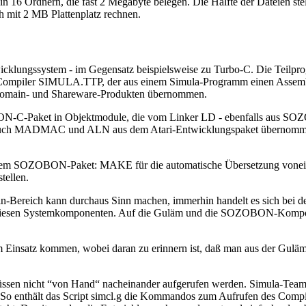
in 16 Ordnern, die fast 2 Megabyte belegen. Die Hälfte der Dateien stel
 mit 2 MB Plattenplatz rechnen.
icklungssystem - im Gegensatz beispielsweise zu Turbo-C. Die Teilpr
r Compiler SIMULA.TTP, der aus einem Simula-Programm einen Assemb
c Domain- und Shareware-Produkten übernommen.
N-C-Paket in Objektmodule, die vom Linker LD - ebenfalls aus SO
uch MADMAC und ALN aus dem Atari-Entwicklungspaket übernommen 
 dem SOZOBON-Paket: MAKE für die automatische Übersetzung vonein
tellen.
Bereich kann durchaus Sinn machen, immerhin handelt es sich bei d
diesen Systemkomponenten. Auf die Guläm und die SOZOBON-Komponent
 Einsatz kommen, wobei daran zu erinnern ist, daß man aus der Guläm
en nicht “von Hand“ nacheinander aufgerufen werden. Simula-Team lie
 So enthält das Script simcl.g die Kommandos zum Aufrufen des Compi