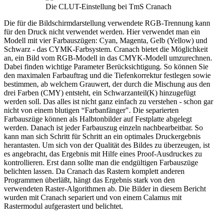
Die CLUT-Einstellung bei TmS Cranach
Die für die Bildschirmdarstellung verwendete RGB-Trennung kann
für den Druck nicht verwendet werden. Hier verwendet man ein
Modell mit vier Farbauszügen: Cyan, Magenta, Gelb (Yellow) und
Schwarz - das CYMK-Farbsystem. Cranach bietet die Möglichkeit
an, ein Bild vom RGB-Modell in das CMYK-Modell umzurechnen.
Dabei finden wichtige Parameter Berücksichtigung. So können Sie
den maximalen Farbauftrag und die Tiefenkorrektur festlegen sowie
bestimmen, ab welchem Grauwert, der durch die Mischung aus den
drei Farben (CMY) entsteht, ein Schwarzanteil(K) hinzugefügt
werden soll. Das alles ist nicht ganz einfach zu verstehen - schon gar
nicht von einem blutigen “Farbanfänger". Die separierten
Farbauszüge können als Halbtonbilder auf Festplatte abgelegt
werden. Danach ist jeder Farbauszug einzeln nachbearbeitbar. So
kann man sich Schritt für Schritt an ein optimales Druckergebnis
herantasten. Um sich von der Qualität des Bildes zu überzeugen, ist
es angebracht, das Ergebnis mit Hilfe eines Proof-Ausdruckes zu
kontrollieren. Erst dann sollte man die endgültigen Farbauszüge
belichten lassen. Da Cranach das Rastern komplett anderen
Programmen überläßt, hängt das Ergebnis stark von den
verwendeten Raster-Algorithmen ab. Die Bilder in diesem Bericht
wurden mit Cranach separiert und von einem Calamus mit
Rastermodul aufgerastert und belichtet.