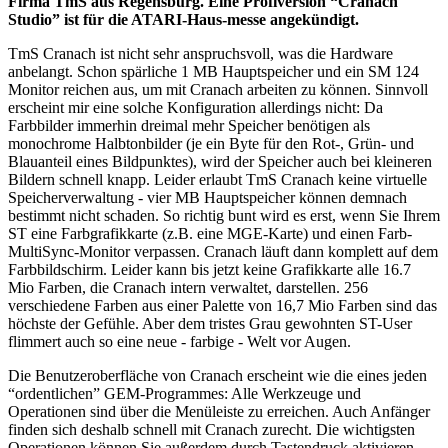
Firma TmS aus Regensburg. Eine Profiversion “Cranach
Studio” ist für die ATARI-Haus-messe angekündigt.
TmS Cranach ist nicht sehr anspruchsvoll, was die Hardware
anbelangt. Schon spärliche 1 MB Hauptspeicher und ein SM 124
Monitor reichen aus, um mit Cranach arbeiten zu können. Sinnvoll
erscheint mir eine solche Konfiguration allerdings nicht: Da
Farbbilder immerhin dreimal mehr Speicher benötigen als
monochrome Halbtonbilder (je ein Byte für den Rot-, Grün- und
Blauanteil eines Bildpunktes), wird der Speicher auch bei kleineren
Bildern schnell knapp. Leider erlaubt TmS Cranach keine virtuelle
Speicherverwaltung - vier MB Hauptspeicher können demnach
bestimmt nicht schaden. So richtig bunt wird es erst, wenn Sie Ihrem
ST eine Farbgrafikkarte (z.B. eine MGE-Karte) und einen Farb-
MultiSync-Monitor verpassen. Cranach läuft dann komplett auf dem
Farbbildschirm. Leider kann bis jetzt keine Grafikkarte alle 16.7
Mio Farben, die Cranach intern verwaltet, darstellen. 256
verschiedene Farben aus einer Palette von 16,7 Mio Farben sind das
höchste der Gefühle. Aber dem tristes Grau gewohnten ST-User
flimmert auch so eine neue - farbige - Welt vor Augen.
Die Benutzeroberfläche von Cranach erscheint wie die eines jeden
“ordentlichen” GEM-Programmes: Alle Werkzeuge und
Operationen sind über die Menüleiste zu erreichen. Auch Anfänger
finden sich deshalb schnell mit Cranach zurecht. Die wichtigsten
Operationen können Sie außerdem durch Tastendruck aktivieren.