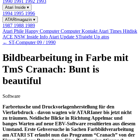
1990
1991
1992
1993
Atari Inside
▾
1994
1995
1996
ATARImagazin
▾
1987
1988
1989
Atari Phile
Happy Computer
Computer Kontakt
Atari Times
Hitdisk
ACE NSW Inside Info
Atari Update
STraight Up
atos
← ST-Computer 09 / 1990
Bildbearbeitung in Farbe mit
TmS Cranach: Bunt is
beautiful
Software
Farbretusche und Druckvorlagenherstellung für den
Vierfarbdruck - davon wagten wir ATARIaner bis jetzt nicht
zu träumen. Neidische Blicke in Richtung Appelmac und
banges Warten auf neue EBV-Software resultierten aus diesem
Umstand. Erste Gehversuche in Sachen Farbbildverarbeitung
am ATARI ST erlaubt nun das Programm “Cranach” von der