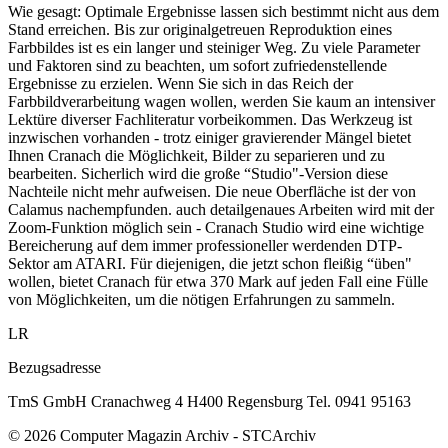
Wie gesagt: Optimale Ergebnisse lassen sich bestimmt nicht aus dem
Stand erreichen. Bis zur originalgetreuen Reproduktion eines
Farbbildes ist es ein langer und steiniger Weg. Zu viele Parameter
und Faktoren sind zu beachten, um sofort zufriedenstellende
Ergebnisse zu erzielen. Wenn Sie sich in das Reich der
Farbbildverarbeitung wagen wollen, werden Sie kaum an intensiver
Lektüre diverser Fachliteratur vorbeikommen. Das Werkzeug ist
inzwischen vorhanden - trotz einiger gravierender Mängel bietet
Ihnen Cranach die Möglichkeit, Bilder zu separieren und zu
bearbeiten. Sicherlich wird die große “Studio"-Version diese
Nachteile nicht mehr aufweisen. Die neue Oberfläche ist der von
Calamus nachempfunden. auch detailgenaues Arbeiten wird mit der
Zoom-Funktion möglich sein - Cranach Studio wird eine wichtige
Bereicherung auf dem immer professioneller werdenden DTP-
Sektor am ATARI. Für diejenigen, die jetzt schon fleißig “üben"
wollen, bietet Cranach für etwa 370 Mark auf jeden Fall eine Fülle
von Möglichkeiten, um die nötigen Erfahrungen zu sammeln.
LR
Bezugsadresse
TmS GmbH Cranachweg 4 H400 Regensburg Tel. 0941 95163
© 2026 Computer Magazin Archiv - STCArchiv