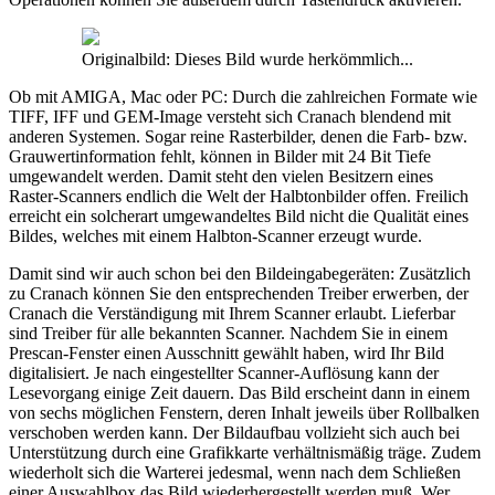
Originalbild: Dieses Bild wurde herkömmlich...
Ob mit AMIGA, Mac oder PC: Durch die zahlreichen Formate wie
TIFF, IFF und GEM-Image versteht sich Cranach blendend mit
anderen Systemen. Sogar reine Rasterbilder, denen die Farb- bzw.
Grauwertinformation fehlt, können in Bilder mit 24 Bit Tiefe
umgewandelt werden. Damit steht den vielen Besitzern eines
Raster-Scanners endlich die Welt der Halbtonbilder offen. Freilich
erreicht ein solcherart umgewandeltes Bild nicht die Qualität eines
Bildes, welches mit einem Halbton-Scanner erzeugt wurde.
Damit sind wir auch schon bei den Bildeingabegeräten: Zusätzlich
zu Cranach können Sie den entsprechenden Treiber erwerben, der
Cranach die Verständigung mit Ihrem Scanner erlaubt. Lieferbar
sind Treiber für alle bekannten Scanner. Nachdem Sie in einem
Prescan-Fenster einen Ausschnitt gewählt haben, wird Ihr Bild
digitalisiert. Je nach eingestellter Scanner-Auflösung kann der
Lesevorgang einige Zeit dauern. Das Bild erscheint dann in einem
von sechs möglichen Fenstern, deren Inhalt jeweils über Rollbalken
verschoben werden kann. Der Bildaufbau vollzieht sich auch bei
Unterstützung durch eine Grafikkarte verhältnismäßig träge. Zudem
wiederholt sich die Warterei jedesmal, wenn nach dem Schließen
einer Auswahlbox das Bild wiederhergestellt werden muß. Wer