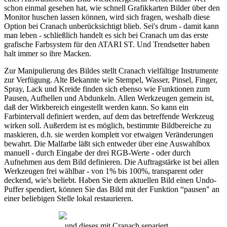
schon einmal gesehen hat, wie schnell Grafikkarten Bilder über den
Monitor huschen lassen können, wird sich fragen, weshalb diese
Option bei Cranach unberücksichtigt blieb. Sei's drum - damit kann
man leben - schließlich handelt es sich bei Cranach um das erste
grafische Farbsystem für den ATARI ST. Und Trendsetter haben
halt immer so ihre Macken.
Zur Manipulierung des Bildes stellt Cranach vielfältige Instrumente
zur Verfügung. Alte Bekannte wie Stempel, Wasser, Pinsel, Finger,
Spray, Lack und Kreide finden sich ebenso wie Funktionen zum
Pausen, Aufhellen und Abdunkeln. Allen Werkzeugen gemein ist,
daß der Wirkbereich eingestellt werden kann. So kann ein
Farbintervall definiert werden, auf dem das betreffende Werkzeug
wirken soll. Außerdem ist es möglich, bestimmte Bildbereiche zu
maskieren, d.h. sie werden komplett vor etwaigen Veränderungen
bewahrt. Die Malfarbe läßt sich entweder über eine Auswahlbox
manuell - durch Eingabe der drei RGB-Werte - oder durch
Aufnehmen aus dem Bild definieren. Die Auftragstärke ist bei allen
Werkzeugen frei wählbar - von 1% bis 100%, transparent oder
deckend, wie's beliebt. Haben Sie dem aktuellen Bild einen Undo-
Puffer spendiert, können Sie das Bild mit der Funktion “pausen" an
einer beliebigen Stelle lokal restaurieren.
...und dieses mit Cranach separiert