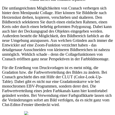
Die umfangreichsten Möglichkeiten von Cranach verbergen sich
hinter dem Menüpunkt Collage. Hier können Sie Bilddteile nach
Herzenslust drehen, kopieren, verschieben und skalieren. Den
Bildbereich selektieren Sie durch einen einfachen Rahmen, einen
Kreis oder durch einen beliebig geformten Polygonzug. Dabei kann
auch hier der Deckungsgrad des Objektes eingegeben werden.
Außerdem besteht die Möglichkeit, den Bildbereich farblich an die
neue Umgebung anzupassen. Aus welchen Gründen auch immer die
Entwickler auf eine Zoom-Funktion verzichtet haben - das
detailgenaue Ausschneiden von kleineren Bildbereichen ist nahezu
unmöglich. Wirklich schade - denn die Collagefunktionen von
Cranach eröffnen ganz neue Perspektiven in der Farbbildmontage.
Für die Erstellung von Druckvorlagen ist es meist nötig, die
Gradation bzw. die Farbwertverteilung des Bildes zu ändern. Bei
Cranach geschieht dies mit Hilfe der CLUT (Color-Look-Up-
Table). Dabei gibt es nicht nur eine Gradationskurve wie bei
monochromen EBV-Programmen, sondern derer drei. Die
Farbwertverteilung eines jeden Farbkanals kann hier komfortabel
geändert werden. Bei Verwendung einer Farbgrafikkarte lassen sich
die Veränderungen sofort am Bild verfolgen, da es nicht ganz vom
Clut-Editor-Fenster überdeckt wird.