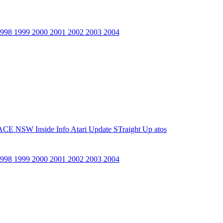
1998
1999
2000
2001
2002
2003
2004
ACE NSW Inside Info
Atari Update
STraight Up
atos
1998
1999
2000
2001
2002
2003
2004