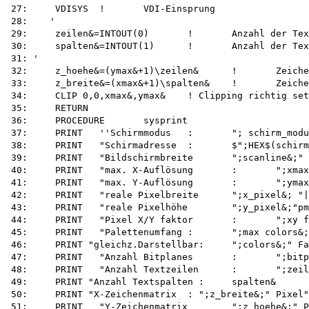
27:	VDISYS	!	VDI-Einsprung

28:    '

29:	zeilen&=INTOUT(0)	!	Anzahl der Textzeilen

30:	spalten&=INTOUT(1)	!	Anzahl der Textspalten

31: '

32:	z_hoehe&=(ymax&+1)\zeilen&	!	Zeichenhöhe in Pixeln

33:	z_breite&=(xmax&+1)\spalten&	!	Zeichenbreite in Pixeln

34:	CLIP 0,0,xmax&,ymax&	! Clipping richtig setzen

35:	RETURN

36:	PROCEDURE	sysprint

37:	PRINT	''Schirmmodus	:	"; schirm_modus&

38:	PRINT	"Schirmadresse	:	$";HEX$(schirm_adresse%, 10)

39:	PRINT	"Bildschirmbreite	";scanline&;" Bytes"

40:	PRINT	"max. X-Auflösung	:	";xmax&;" Pixel"

41:	PRINT	"max. Y-Auflösung	:	";ymax&;" Pixel"

42:	PRINT	"reale Pixelbreite	";x_pixel&; "|im"

43:	PRINT	"reale Pixelhöhe	";y_pixel&;"pm"

44:	PRINT	"Pixel X/Y faktor	:	";xy faktor

45:	PRINT	"Palettenumfang	:	";max colors&;" Farben"

46:	PRINT "gleichz.Darstellbar:	";colors&;" Farben"

47:	PRINT	"Anzahl Bitplanes	:	";bitplanes&

48:	PRINT	"Anzahl Textzeilen	:	";zeilen&

49:	PRINT "Anzahl Textspalten :	spalten&

50:	PRINT "X-Zeichenmatrix	: ";z_breite&;" Pixel"

51:	PRINT	"Y-Zeichenmatrix	";z_hoehe&;" Pixel"
