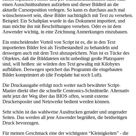
einen Ausschnittsrahmen aufziehen und dieser Bildteil an die
aktuelle Cursorposition verlegen. So kann es durchaus auch mal
wünschenswert sein, diese Bilder nachträglich mit Text zu versehen.
Beispiel: Ein Schaltplan wurde in das Dokument importiert, und
man möchte ihn mit Beschriftungen versehen. Oder es ist dem
Anwender wichtig, in eine Zeichnung Anmerkungen einzubauen.
Ein entscheidender Vorteil von Script ist es, die in den Text
importierten Bilder fest als Textbestandteil zu behandeln und
deswegen auch mit dem Text abzuspeichern. Nun ist es Tücke des
Objektes, daß die Bilddateien nicht unbedingt große Platzsparer
sind, will heißen: sie würden den Text gewaltig mit Kilobytes
aufblähen. Deswegen speichert das Programm die eingebauten
Bilder komprimiert ab (die Festplatte hat noch Luft).
Die Druckausgabe erfolgt noch weiter nach bewährter Script-
Manier direkt über die schnelle Centronics-Schnittstelle. Alternativ
steht jetzt der Weg über das BIOS offen, womit externe
Druckerspooler und Netzwerke bedient werden können.
Sehr schön ist das wahlweise Ausdrucken gerader und ungerader
Seiten. Das werden all jene Anwender begrüßen, die beidseitigen
Druck bevorzugen.
Für meinen Geschmack eine der wichtigsten “Kleinigkeiten” - die