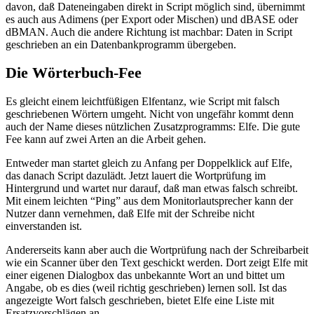
davon, daß Dateneingaben direkt in Script möglich sind, übernimmt
es auch aus Adimens (per Export oder Mischen) und dBASE oder
dBMAN. Auch die andere Richtung ist machbar: Daten in Script
geschrieben an ein Datenbankprogramm übergeben.
Die Wörterbuch-Fee
Es gleicht einem leichtfüßigen Elfentanz, wie Script mit falsch
geschriebenen Wörtern umgeht. Nicht von ungefähr kommt denn
auch der Name dieses nützlichen Zusatzprogramms: Elfe. Die gute
Fee kann auf zwei Arten an die Arbeit gehen.
Entweder man startet gleich zu Anfang per Doppelklick auf Elfe,
das danach Script dazulädt. Jetzt lauert die Wortprüfung im
Hintergrund und wartet nur darauf, daß man etwas falsch schreibt.
Mit einem leichten “Ping” aus dem Monitorlautsprecher kann der
Nutzer dann vernehmen, daß Elfe mit der Schreibe nicht
einverstanden ist.
Andererseits kann aber auch die Wortprüfung nach der Schreibarbeit
wie ein Scanner über den Text geschickt werden. Dort zeigt Elfe mit
einer eigenen Dialogbox das unbekannte Wort an und bittet um
Angabe, ob es dies (weil richtig geschrieben) lernen soll. Ist das
angezeigte Wort falsch geschrieben, bietet Elfe eine Liste mit
Ersatzvorschlägen an.