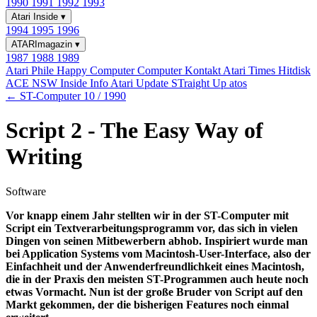
1990
1991
1992
1993
Atari Inside
▾
1994
1995
1996
ATARImagazin
▾
1987
1988
1989
Atari Phile
Happy Computer
Computer Kontakt
Atari Times
Hitdisk
ACE NSW Inside Info
Atari Update
STraight Up
atos
← ST-Computer 10 / 1990
Script 2 - The Easy Way of
Writing
Software
Vor knapp einem Jahr stellten wir in der ST-Computer mit
Script ein Textverarbeitungsprogramm vor, das sich in vielen
Dingen von seinen Mitbewerbern abhob. Inspiriert wurde man
bei Application Systems vom Macintosh-User-Interface, also der
Einfachheit und der Anwenderfreundlichkeit eines Macintosh,
die in der Praxis den meisten ST-Programmen auch heute noch
etwas Vormacht. Nun ist der große Bruder von Script auf den
Markt gekommen, der die bisherigen Features noch einmal