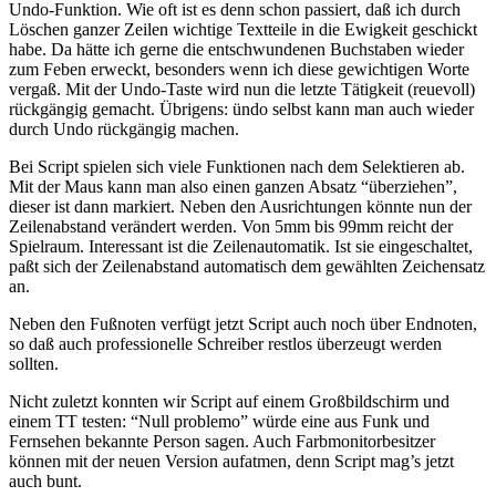
Undo-Funktion. Wie oft ist es denn schon passiert, daß ich durch
Löschen ganzer Zeilen wichtige Textteile in die Ewigkeit geschickt
habe. Da hätte ich gerne die entschwundenen Buchstaben wieder
zum Feben erweckt, besonders wenn ich diese gewichtigen Worte
vergaß. Mit der Undo-Taste wird nun die letzte Tätigkeit (reuevoll)
rückgängig gemacht. Übrigens: ündo selbst kann man auch wieder
durch Undo rückgängig machen.
Bei Script spielen sich viele Funktionen nach dem Selektieren ab.
Mit der Maus kann man also einen ganzen Absatz “überziehen”,
dieser ist dann markiert. Neben den Ausrichtungen könnte nun der
Zeilenabstand verändert werden. Von 5mm bis 99mm reicht der
Spielraum. Interessant ist die Zeilenautomatik. Ist sie eingeschaltet,
paßt sich der Zeilenabstand automatisch dem gewählten Zeichensatz
an.
Neben den Fußnoten verfügt jetzt Script auch noch über Endnoten,
so daß auch professionelle Schreiber restlos überzeugt werden
sollten.
Nicht zuletzt konnten wir Script auf einem Großbildschirm und
einem TT testen: “Null problemo” würde eine aus Funk und
Fernsehen bekannte Person sagen. Auch Farbmonitorbesitzer
können mit der neuen Version aufatmen, denn Script mag’s jetzt
auch bunt.