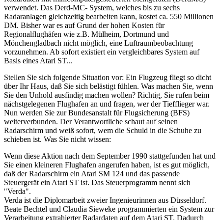
verwendet. Das Derd-MC- System, welches bis zu sechs
Radaranlagen gleichzeitig bearbeiten kann, kostet ca. 550 Millionen
DM. Bisher war es auf Grund der hohen Kosten für
Regionalflughäfen wie z.B. Mülheim, Dortmund und
Mönchengladbach nicht möglich, eine Luftraumbeobachtung
vorzunehmen. Ab sofort existiert ein vergleichbares System auf
Basis eines Atari ST...
Stellen Sie sich folgende Situation vor: Ein Flugzeug fliegt so dicht
über Ihr Haus, daß Sie sich belästigt fühlen. Was machen Sie, wenn
Sie den Unhold ausfindig machen wollen? Richtig, Sie rufen beim
nächstgelegenen Flughafen an und fragen, wer der Tiefflieger war.
Nun werden Sie zur Bundesanstalt für Flugsicherung (BFS)
weiterverbunden. Der Verantwortliche schaut auf seinen
Radarschirm und weiß sofort, wem die Schuld in die Schuhe zu
schieben ist. Was Sie nicht wissen:
Wenn diese Aktion nach dem September 1990 stattgefunden hat und
Sie einen kleineren Flughafen angerufen haben, ist es gut möglich,
daß der Radarschirm ein Atari SM 124 und das passende
Steuergerät ein Atari ST ist. Das Steuerprogramm nennt sich
"Verda".
Verda ist die Diplomarbeit zweier Ingenieurinnen aus Düsseldorf.
Beate Bechtel und Claudia Sieweke programmierten ein System zur
Verarbeitung extrahierter Radardaten auf dem Atari ST. Dadurch