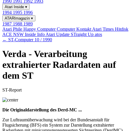
1990
1991
1992
1993
Atari Inside
▾
1994
1995
1996
ATARImagazin
▾
1987
1988
1989
Atari Phile
Happy Computer
Computer Kontakt
Atari Times
Hitdisk
ACE NSW Inside Info
Atari Update
STraight Up
atos
← ST-Computer 10 / 1990
Verda - Verarbeitung
extrahierter Radardaten auf
dem ST
ST-Report
Die Originaldarstellung des Derd-MC ...
Zur Luftraumüberwachung wird bei der Bundesanstalt für
Flugsicherung (BFS) ein System zur Darstellung extrahierter
Radardaten mit minicomputergesteuerten Sichtgeräten (DerdMC)