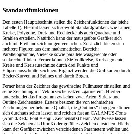
Standardfunktionen
Den ersten Hauptabschnitt stellen die Zeichenfunktionen dar (siehe
Tabelle 1). Hiermit lassen sich sowohl Standardgrafiken, wie Linien,
Kreise, Polygone, Drei- und Rechtecke als auch Quadrate und
Strahlen erstellen. Natürlich kann der mausgeübte Grafiker sich
auch mit Freihandzeichnungen versuchen. Zusätzlich bieten sich
mehrere Figuren aus dem mathematischen Bereich:
Parallelogramme, Vielecke sowie parallele waagerechte oder
senkrechte Linien. Ferner können Sie Vollkreise, Kreissegmente,
Kreise und Kreisausschnitte durch drei Punkte und
Ellipsenausschnitte zeichnen. Ergänzt werden die Grafikarten durch
Bézier-Kurven und Splines und durch Bogen.
Ferner kann der Zeichner das gewünschte Füllmuster einstellen und
seine Zeichnung mit Vektorzeichensätzen „garnieren“. Hierbei
unterscheidet das Programm zwischen zwei Arten: Strich- und
Outline-Zeichensätze. Erstere besitzen die von technischen
Zeichnungen her bekannte Qualität, die „Outlines“ dagegen können
sich durchaus sehen lassen und reichen fast an CALAMUS-Fonts
(Anm.d.Red.: Font = engl., Zeichensatz) heran. Wahlweise lassen
sich die Zeichen als Umriß oder gefülltes Zeichen darstellen. Hierbei
kann der Grafiker zwischen verschiedenen Parametern wählen und