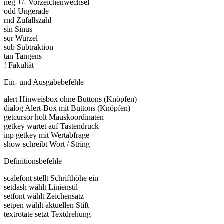
neg +/- Vorzeichenwechsel
odd Ungerade
rnd Zufallszahl
sin Sinus
sqr Wurzel
sub Subtraktion
tan Tangens
! Fakultät
Ein- und Ausgabebefehle
alert Hinweisbox ohne Buttons (Knöpfen)
dialog Alert-Box mit Buttons (Knöpfen)
getcursor holt Mauskoordinaten
getkey wartet auf Tastendruck
inp getkey mit Wertabfrage
show schreibt Wort / String
Definitionsbefehle
scalefont stellt Schrifthöhe ein
setdash wählt Linienstil
setfont wählt Zeichensatz
setpen wählt aktuellen Stift
textrotate setzt Textdrehung