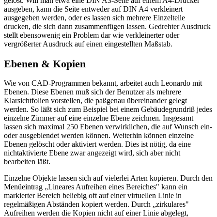
gelöst. Will man etwa eine DIN A3-Seite auf einem A4-Drucker
ausgeben, kann die Seite entweder auf DIN A4 verkleinert
ausgegeben werden, oder es lassen sich mehrere Einzelteile
drucken, die sich dann zusammenfügen lassen. Gedrehter Ausdruck
stellt ebensowenig ein Problem dar wie verkleinerter oder
vergrößerter Ausdruck auf einen eingestellten Maßstab.
Ebenen & Kopien
Wie von CAD-Programmen bekannt, arbeitet auch Leonardo mit
Ebenen. Diese Ebenen muß sich der Benutzer als mehrere
Klarsichtfolien vorstellen, die paßgenau übereinander gelegt
werden. So läßt sich zum Beispiel bei einem Gebäudegrundriß jedes
einzelne Zimmer auf eine einzelne Ebene zeichnen. Insgesamt
lassen sich maximal 250 Ebenen verwirklichen, die auf Wunsch ein-
oder ausgeblendet werden können. Weiterhin können einzelne
Ebenen gelöscht oder aktiviert werden. Dies ist nötig, da eine
nichtaktivierte Ebene zwar angezeigt wird, sich aber nicht
bearbeiten läßt.
Einzelne Objekte lassen sich auf vielerlei Arten kopieren. Durch den
Menüeintrag „Lineares Aufreihen eines Bereiches" kann ein
markierter Bereich beliebig oft auf einer virtuellen Linie in
regelmäßigen Abständen kopiert werden. Durch „zirkulares"
Aufreihen werden die Kopien nicht auf einer Linie abgelegt,