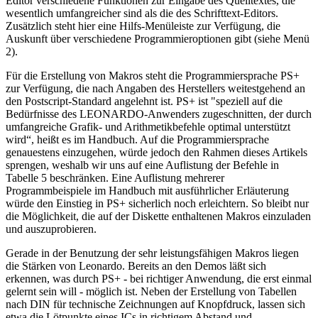
Editor verschiedene Funktionen zur Eingabe des Quelltextes, die
wesentlich umfangreicher sind als die des Schrifttext-Editors.
Zusätzlich steht hier eine Hilfs-Menüleiste zur Verfügung, die
Auskunft über verschiedene Programmieroptionen gibt (siehe Menü
2).
Für die Erstellung von Makros steht die Programmiersprache PS+
zur Verfügung, die nach Angaben des Herstellers weitestgehend an
den Postscript-Standard angelehnt ist. PS+ ist "speziell auf die
Bedürfnisse des LEONARDO-Anwenders zugeschnitten, der durch
umfangreiche Grafik- und Arithmetikbefehle optimal unterstützt
wird“, heißt es im Handbuch. Auf die Programmiersprache
genauestens einzugehen, würde jedoch den Rahmen dieses Artikels
sprengen, weshalb wir uns auf eine Auflistung der Befehle in
Tabelle 5 beschränken. Eine Auflistung mehrerer
Programmbeispiele im Handbuch mit ausführlicher Erläuterung
würde den Einstieg in PS+ sicherlich noch erleichtern. So bleibt nur
die Möglichkeit, die auf der Diskette enthaltenen Makros einzuladen
und auszuprobieren.
Gerade in der Benutzung der sehr leistungsfähigen Makros liegen
die Stärken von Leonardo. Bereits an den Demos läßt sich
erkennen, was durch PS+ - bei richtiger Anwendung, die erst einmal
gelernt sein will - möglich ist. Neben der Erstellung von Tabellen
nach DIN für technische Zeichnungen auf Knopfdruck, lassen sich
etwa die Lötpunkte eines ICs in richtigem Abstand und