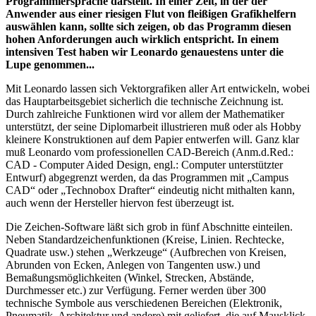
Programmiersprache darstellt. In einer Zeit, in der der
Anwender aus einer riesigen Flut von fleißigen Grafikhelfern
auswählen kann, sollte sich zeigen, ob das Programm diesen
hohen Anforderungen auch wirklich entspricht. In einem
intensiven Test haben wir Leonardo genauestens unter die
Lupe genommen...
Mit Leonardo lassen sich Vektorgrafiken aller Art entwickeln, wobei
das Hauptarbeitsgebiet sicherlich die technische Zeichnung ist.
Durch zahlreiche Funktionen wird vor allem der Mathematiker
unterstützt, der seine Diplomarbeit illustrieren muß oder als Hobby
kleinere Konstruktionen auf dem Papier entwerfen will. Ganz klar
muß Leonardo vom professionellen CAD-Bereich (Anm.d.Red.:
CAD - Computer Aided Design, engl.: Computer unterstützter
Entwurf) abgegrenzt werden, da das Programmen mit „Campus
CAD“ oder „Technobox Drafter“ eindeutig nicht mithalten kann,
auch wenn der Hersteller hiervon fest überzeugt ist.
Die Zeichen-Software läßt sich grob in fünf Abschnitte einteilen.
Neben Standardzeichenfunktionen (Kreise, Linien. Rechtecke,
Quadrate usw.) stehen „Werkzeuge“ (Aufbrechen von Kreisen,
Abrunden von Ecken, Anlegen von Tangenten usw.) und
Bemaßungsmöglichkeiten (Winkel, Strecken, Abstände,
Durchmesser etc.) zur Verfügung. Ferner werden über 300
technische Symbole aus verschiedenen Bereichen (Elektronik,
Pneumatik, Architektur und andere) mit geliefert, die auf Mausklick