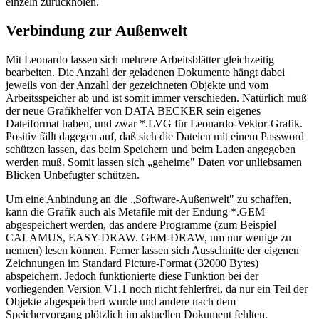
einzeln zurückholen.
Verbindung zur Außenwelt
Mit Leonardo lassen sich mehrere Arbeitsblätter gleichzeitig
bearbeiten. Die Anzahl der geladenen Dokumente hängt dabei
jeweils von der Anzahl der gezeichneten Objekte und vom
Arbeitsspeicher ab und ist somit immer verschieden. Natürlich muß
der neue Grafikhelfer von DATA BECKER sein eigenes
Dateiformat haben, und zwar *.LVG für Leonardo-Vektor-Grafik.
Positiv fällt dagegen auf, daß sich die Dateien mit einem Password
schützen lassen, das beim Speichern und beim Laden angegeben
werden muß. Somit lassen sich „geheime" Daten vor unliebsamen
Blicken Unbefugter schützen.
Um eine Anbindung an die „Software-Außenwelt" zu schaffen,
kann die Grafik auch als Metafile mit der Endung *.GEM
abgespeichert werden, das andere Programme (zum Beispiel
CALAMUS, EASY-DRAW. GEM-DRAW, um nur wenige zu
nennen) lesen können. Ferner lassen sich Ausschnitte der eigenen
Zeichnungen im Standard Picture-Format (32000 Bytes)
abspeichern. Jedoch funktionierte diese Funktion bei der
vorliegenden Version V1.1 noch nicht fehlerfrei, da nur ein Teil der
Objekte abgespeichert wurde und andere nach dem
Speichervorgang plötzlich im aktuellen Dokument fehlten.