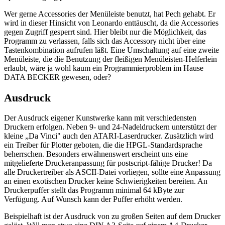
Wer gerne Accessories der Menüleiste benutzt, hat Pech gehabt. Er
wird in dieser Hinsicht von Leonardo enttäuscht, da die Accessories
gegen Zugriff gesperrt sind. Hier bleibt nur die Möglichkeit, das
Programm zu verlassen, falls sich das Accessory nicht über eine
Tastenkombination aufrufen läßt. Eine Umschaltung auf eine zweite
Menüleiste, die die Benutzung der fleißigen Menüleisten-Helferlein
erlaubt, wäre ja wohl kaum ein Programmierproblem im Hause
DATA BECKER gewesen, oder?
Ausdruck
Der Ausdruck eigener Kunstwerke kann mit verschiedensten
Druckern erfolgen. Neben 9- und 24-Nadeldruckern unterstützt der
kleine „Da Vinci" auch den ATARI-Laserdrucker. Zusätzlich wird
ein Treiber für Plotter geboten, die die HPGL-Standardsprache
beherrschen. Besonders erwähnenswert erscheint uns eine
mitgelieferte Druckeranpassung für postscript-fähige Drucker! Da
alle Druckertreiber als ASCII-Datei vorliegen, sollte eine Anpassung
an einen exotischen Drucker keine Schwierigkeiten bereiten. An
Druckerpuffer stellt das Programm minimal 64 kByte zur
Verfügung. Auf Wunsch kann der Puffer erhöht werden.
Beispielhaft ist der Ausdruck von zu großen Seiten auf dem Drucker