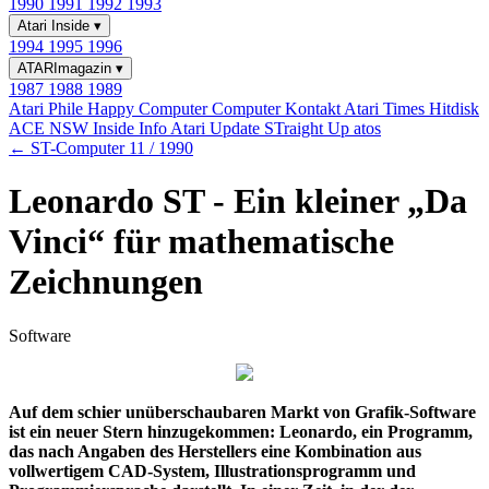
1990
1991
1992
1993
Atari Inside
▾
1994
1995
1996
ATARImagazin
▾
1987
1988
1989
Atari Phile
Happy Computer
Computer Kontakt
Atari Times
Hitdisk
ACE NSW Inside Info
Atari Update
STraight Up
atos
← ST-Computer 11 / 1990
Leonardo ST - Ein kleiner „Da
Vinci“ für mathematische
Zeichnungen
Software
Auf dem schier unüberschaubaren Markt von Grafik-Software
ist ein neuer Stern hinzugekommen: Leonardo, ein Programm,
das nach Angaben des Herstellers eine Kombination aus
vollwertigem CAD-System, Illustrationsprogramm und