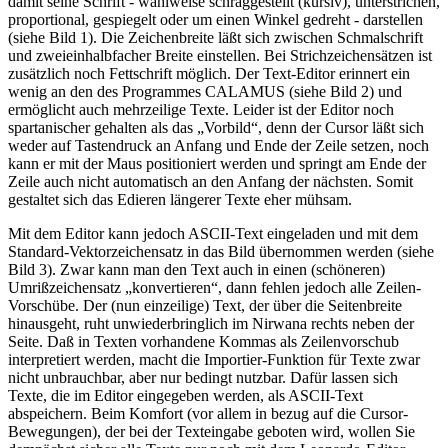
damit seine Schrift - wahlweise schräggestellt (kursiv), unterstrichen,
proportional, gespiegelt oder um einen Winkel gedreht - darstellen
(siehe Bild 1). Die Zeichenbreite läßt sich zwischen Schmalschrift
und zweieinhalbfacher Breite einstellen. Bei Strichzeichensätzen ist
zusätzlich noch Fettschrift möglich. Der Text-Editor erinnert ein
wenig an den des Programmes CALAMUS (siehe Bild 2) und
ermöglicht auch mehrzeilige Texte. Leider ist der Editor noch
spartanischer gehalten als das „Vorbild“, denn der Cursor läßt sich
weder auf Tastendruck an Anfang und Ende der Zeile setzen, noch
kann er mit der Maus positioniert werden und springt am Ende der
Zeile auch nicht automatisch an den Anfang der nächsten. Somit
gestaltet sich das Edieren längerer Texte eher mühsam.
Mit dem Editor kann jedoch ASCII-Text eingeladen und mit dem
Standard-Vektorzeichensatz in das Bild übernommen werden (siehe
Bild 3). Zwar kann man den Text auch in einen (schöneren)
Umrißzeichensatz „konvertieren“, dann fehlen jedoch alle Zeilen-
Vorschübe. Der (nun einzeilige) Text, der über die Seitenbreite
hinausgeht, ruht unwiederbringlich im Nirwana rechts neben der
Seite. Daß in Texten vorhandene Kommas als Zeilenvorschub
interpretiert werden, macht die Importier-Funktion für Texte zwar
nicht unbrauchbar, aber nur bedingt nutzbar. Dafür lassen sich
Texte, die im Editor eingegeben werden, als ASCII-Text
abspeichern. Beim Komfort (vor allem in bezug auf die Cursor-
Bewegungen), der bei der Texteingabe geboten wird, wollen Sie