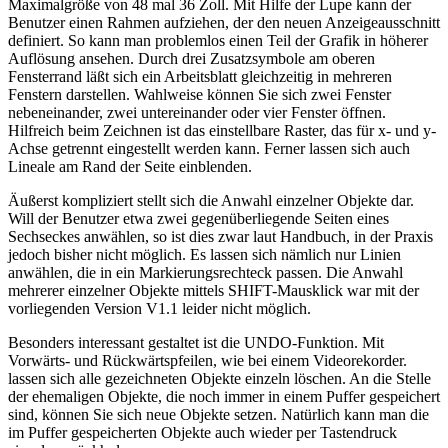
Maximalgröße von 48 mal 36 Zoll. Mit Hilfe der Lupe kann der
Benutzer einen Rahmen aufziehen, der den neuen Anzeigeausschnitt
definiert. So kann man problemlos einen Teil der Grafik in höherer
Auflösung ansehen. Durch drei Zusatzsymbole am oberen
Fensterrand läßt sich ein Arbeitsblatt gleichzeitig in mehreren
Fenstern darstellen. Wahlweise können Sie sich zwei Fenster
nebeneinander, zwei untereinander oder vier Fenster öffnen.
Hilfreich beim Zeichnen ist das einstellbare Raster, das für x- und y-
Achse getrennt eingestellt werden kann. Ferner lassen sich auch
Lineale am Rand der Seite einblenden.
Äußerst kompliziert stellt sich die Anwahl einzelner Objekte dar.
Will der Benutzer etwa zwei gegenüberliegende Seiten eines
Sechseckes anwählen, so ist dies zwar laut Handbuch, in der Praxis
jedoch bisher nicht möglich. Es lassen sich nämlich nur Linien
anwählen, die in ein Markierungsrechteck passen. Die Anwahl
mehrerer einzelner Objekte mittels SHIFT-Mausklick war mit der
vorliegenden Version V1.1 leider nicht möglich.
Besonders interessant gestaltet ist die UNDO-Funktion. Mit
Vorwärts- und Rückwärtspfeilen, wie bei einem Videorekorder.
lassen sich alle gezeichneten Objekte einzeln löschen. An die Stelle
der ehemaligen Objekte, die noch immer in einem Puffer gespeichert
sind, können Sie sich neue Objekte setzen. Natürlich kann man die
im Puffer gespeicherten Objekte auch wieder per Tastendruck