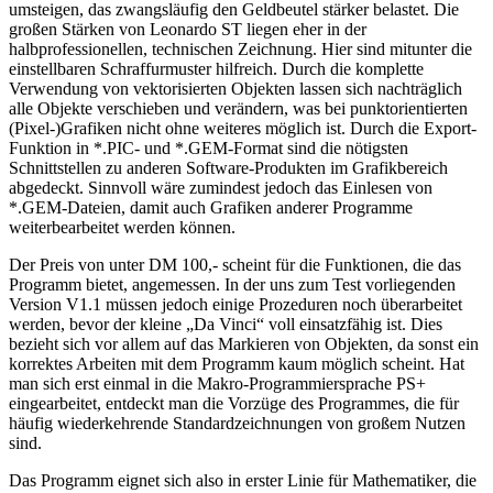
umsteigen, das zwangsläufig den Geldbeutel stärker belastet. Die
großen Stärken von Leonardo ST liegen eher in der
halbprofessionellen, technischen Zeichnung. Hier sind mitunter die
einstellbaren Schraffurmuster hilfreich. Durch die komplette
Verwendung von vektorisierten Objekten lassen sich nachträglich
alle Objekte verschieben und verändern, was bei punktorientierten
(Pixel-)Grafiken nicht ohne weiteres möglich ist. Durch die Export-
Funktion in *.PIC- und *.GEM-Format sind die nötigsten
Schnittstellen zu anderen Software-Produkten im Grafikbereich
abgedeckt. Sinnvoll wäre zumindest jedoch das Einlesen von
*.GEM-Dateien, damit auch Grafiken anderer Programme
weiterbearbeitet werden können.
Der Preis von unter DM 100,- scheint für die Funktionen, die das
Programm bietet, angemessen. In der uns zum Test vorliegenden
Version V1.1 müssen jedoch einige Prozeduren noch überarbeitet
werden, bevor der kleine „Da Vinci“ voll einsatzfähig ist. Dies
bezieht sich vor allem auf das Markieren von Objekten, da sonst ein
korrektes Arbeiten mit dem Programm kaum möglich scheint. Hat
man sich erst einmal in die Makro-Programmiersprache PS+
eingearbeitet, entdeckt man die Vorzüge des Programmes, die für
häufig wiederkehrende Standardzeichnungen von großem Nutzen
sind.
Das Programm eignet sich also in erster Linie für Mathematiker, die