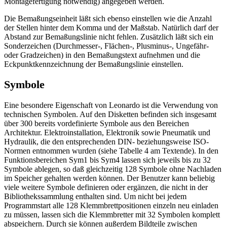
Montagefertigung notwendig) angegeben werden.
Die Bemaßungseinheit läßt sich ebenso einstellen wie die Anzahl
der Stellen hinter dem Komma und der Maßstab. Natürlich darf der
Abstand zur Bemaßungslinie nicht fehlen. Zusätzlich läßt sich ein
Sonderzeichen (Durchmesser-, Flächen-, Plusminus-, Ungefähr-
oder Gradzeichen) in den Bemaßungstext aufnehmen und die
Eckpunktkennzeichnung der Bemaßungslinie einstellen.
Symbole
Eine besondere Eigenschaft von Leonardo ist die Verwendung von
technischen Symbolen. Auf den Disketten befinden sich insgesamt
über 300 bereits vordefinierte Symbole aus den Bereichen
Architektur. Elektroinstallation, Elektronik sowie Pneumatik und
Hydraulik, die den entsprechenden DIN- beziehungsweise ISO-
Normen entnommen wurden (siehe Tabelle 4 am Textende). In den
Funktionsbereichen Sym1 bis Sym4 lassen sich jeweils bis zu 32
Symbole ablegen, so daß gleichzeitig 128 Symbole ohne Nachladen
im Speicher gehalten werden können. Der Benutzer kann beliebig
viele weitere Symbole definieren oder ergänzen, die nicht in der
Bibliothekssammlung enthalten sind. Um nicht bei jedem
Programmstart alle 128 Klemmbrettpositionen einzeln neu einladen
zu müssen, lassen sich die Klemmbretter mit 32 Symbolen komplett
abspeichern. Durch sie können außerdem Bildteile zwischen