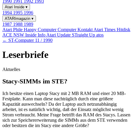
1990
1991
1992
1993
Atari Inside
▾
1994
1995
1996
ATARImagazin
▾
1987
1988
1989
Atari Phile
Happy Computer
Computer Kontakt
Atari Times
Hitdisk
ACE NSW Inside Info
Atari Update
STraight Up
atos
← ST-Computer 11 / 1990
Leserbriefe
Aktuelles
Stacy-SIMMs im STE?
Ich besitze einen Laptop Stacy mit 2 MB RAM und einer 20 MB-
Festplatte. Kann man diese nachträglich durch eine größere
Kapazität auswechseln? Da der Laptop auch netzunabhängig
arbeitet, ist es natürlich wichtig, daß der Einsatz möglichst wenig
Strom verbraucht. Meine Frage betrifft das RAM des Stacys. Lassen
sich zur Speichererweiterung die SIMMs aus dem STE verwenden
oder besitzen die im Stacy eine andere Größe?