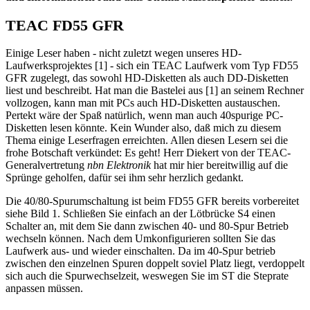
TEAC FD55 GFR
Einige Leser haben - nicht zuletzt wegen unseres HD-
Laufwerksprojektes [1] - sich ein TEAC Laufwerk vom Typ FD55
GFR zugelegt, das sowohl HD-Disketten als auch DD-Disketten
liest und beschreibt. Hat man die Bastelei aus [1] an seinem Rechner
vollzogen, kann man mit PCs auch HD-Disketten austauschen.
Pertekt wäre der Spaß natürlich, wenn man auch 40spurige PC-
Disketten lesen könnte. Kein Wunder also, daß mich zu diesem
Thema einige Leserfragen erreichten. Allen diesen Lesern sei die
frohe Botschaft verkündet: Es geht! Herr Diekert von der TEAC-
Generalvertretung
nbn Elektronik
hat mir hier bereitwillig auf die
Sprünge geholfen, dafür sei ihm sehr herzlich gedankt.
Die 40/80-Spurumschaltung ist beim FD55 GFR bereits vorbereitet
siehe Bild 1. Schließen Sie einfach an der Lötbrücke S4 einen
Schalter an, mit dem Sie dann zwischen 40- und 80-Spur Betrieb
wechseln können. Nach dem Umkonfigurieren sollten Sie das
Laufwerk aus- und wieder einschalten. Da im 40-Spur betrieb
zwischen den einzelnen Spuren doppelt soviel Platz liegt, verdoppelt
sich auch die Spurwechselzeit, weswegen Sie im ST die Steprate
anpassen müssen.