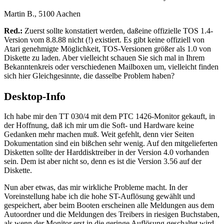
Martin B., 5100 Aachen
Red.:
Zuerst sollte konstatiert werden, daßeine offizielle TOS 1.4-
Version vom 8.8.88 nicht (!) existiert. Es gibt keine offiziell von
Atari genehmigte Möglichkeit, TOS-Versionen größer als 1.0 von
Diskette zu laden. Aber vielleicht schauen Sie sich mal in Ihrem
Bekanntenkreis oder verschiedenen Mailboxen um, vielleicht finden
sich hier Gleichgesinnte, die dasselbe Problem haben?
Desktop-Info
Ich habe mir den TT 030/4 mit dem PTC 1426-Monitor gekauft, in
der Hoffnung, daß ich mir um die Soft- und Hardware keine
Gedanken mehr machen muß. Weit gefehlt, denn vier Seiten
Dokumentation sind ein bißchen sehr wenig. Auf den mitgelieferten
Disketten sollte der Harddisktreiber in der Version 4.0 vorhanden
sein. Dem ist aber nicht so, denn es ist die Version 3.56 auf der
Diskette.
Nun aber etwas, das mir wirkliche Probleme macht. In der
Voreinstellung habe ich die hohe ST-Auflösung gewählt und
gespeichert, aber beim Booten erscheinen alle Meldungen aus dem
Autoordner und die Meldungen des Treibers in riesigen Buchstaben,
als wenn der Monitor erst in die geringe Auflösung geschaltet wird,