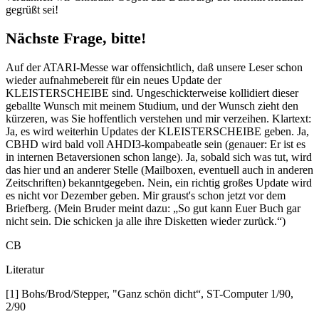
gegrüßt sei!
Nächste Frage, bitte!
Auf der ATARI-Messe war offensichtlich, daß unsere Leser schon
wieder aufnahmebereit für ein neues Update der
KLEISTERSCHEIBE sind. Ungeschickterweise kollidiert dieser
geballte Wunsch mit meinem Studium, und der Wunsch zieht den
kürzeren, was Sie hoffentlich verstehen und mir verzeihen. Klartext:
Ja, es wird weiterhin Updates der KLEISTERSCHEIBE geben. Ja,
CBHD wird bald voll AHDI3-kompabeatle sein (genauer: Er ist es
in internen Betaversionen schon lange). Ja, sobald sich was tut, wird
das hier und an anderer Stelle (Mailboxen, eventuell auch in anderen
Zeitschriften) bekanntgegeben. Nein, ein richtig großes Update wird
es nicht vor Dezember geben. Mir graust's schon jetzt vor dem
Briefberg. (Mein Bruder meint dazu: „So gut kann Euer Buch gar
nicht sein. Die schicken ja alle ihre Disketten wieder zurück.“)
CB
Literatur
[1] Bohs/Brod/Stepper, "Ganz schön dicht“, ST-Computer 1/90,
2/90