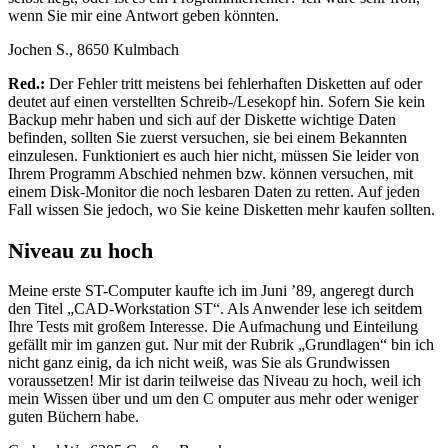
wenn Sie mir eine Antwort geben könnten.
Jochen S., 8650 Kulmbach
Red.:
Der Fehler tritt meistens bei fehlerhaften Disketten auf oder
deutet auf einen verstellten Schreib-/Lesekopf hin. Sofern Sie kein
Backup mehr haben und sich auf der Diskette wichtige Daten
befinden, sollten Sie zuerst versuchen, sie bei einem Bekannten
einzulesen. Funktioniert es auch hier nicht, müssen Sie leider von
Ihrem Programm Abschied nehmen bzw. können versuchen, mit
einem Disk-Monitor die noch lesbaren Daten zu retten. Auf jeden
Fall wissen Sie jedoch, wo Sie keine Disketten mehr kaufen sollten.
Niveau zu hoch
Meine erste ST-Computer kaufte ich im Juni ’89, angeregt durch
den Titel „CAD-Workstation ST“. Als Anwender lese ich seitdem
Ihre Tests mit großem Interesse. Die Aufmachung und Einteilung
gefällt mir im ganzen gut. Nur mit der Rubrik „Grundlagen“ bin ich
nicht ganz einig, da ich nicht weiß, was Sie als Grundwissen
voraussetzen! Mir ist darin teilweise das Niveau zu hoch, weil ich
mein Wissen über und um den C omputer aus mehr oder weniger
guten Büchern habe.