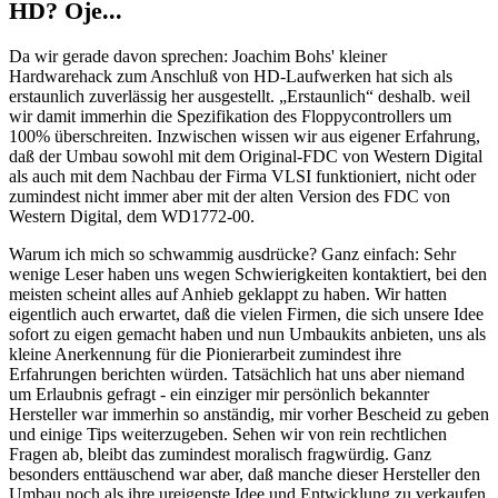
HD? Oje...
Da wir gerade davon sprechen: Joachim Bohs' kleiner
Hardwarehack zum Anschluß von HD-Laufwerken hat sich als
erstaunlich zuverlässig her ausgestellt. „Erstaunlich“ deshalb. weil
wir damit immerhin die Spezifikation des Floppycontrollers um
100% überschreiten. Inzwischen wissen wir aus eigener Erfahrung,
daß der Umbau sowohl mit dem Original-FDC von Western Digital
als auch mit dem Nachbau der Firma VLSI funktioniert, nicht oder
zumindest nicht immer aber mit der alten Version des FDC von
Western Digital, dem WD1772-00.
Warum ich mich so schwammig ausdrücke? Ganz einfach: Sehr
wenige Leser haben uns wegen Schwierigkeiten kontaktiert, bei den
meisten scheint alles auf Anhieb geklappt zu haben. Wir hatten
eigentlich auch erwartet, daß die vielen Firmen, die sich unsere Idee
sofort zu eigen gemacht haben und nun Umbaukits anbieten, uns als
kleine Anerkennung für die Pionierarbeit zumindest ihre
Erfahrungen berichten würden. Tatsächlich hat uns aber niemand
um Erlaubnis gefragt - ein einziger mir persönlich bekannter
Hersteller war immerhin so anständig, mir vorher Bescheid zu geben
und einige Tips weiterzugeben. Sehen wir von rein rechtlichen
Fragen ab, bleibt das zumindest moralisch fragwürdig. Ganz
besonders enttäuschend war aber, daß manche dieser Hersteller den
Umbau noch als ihre ureigenste Idee und Entwicklung zu verkaufen