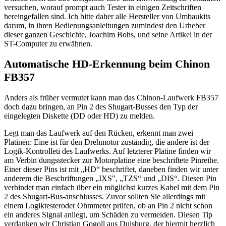
versuchen, worauf prompt auch Tester in einigen Zeitschriften
hereingefallen sind. Ich bitte daher alle Hersteller von Umbaukits
darum, in ihren Bedienungsanleitungen zumindest den Urheber
dieser ganzen Geschichte, Joachim Bohs, und seine Artikel in der
ST-Computer zu erwähnen.
Automatische HD-Erkennung beim Chinon
FB357
Anders als früher vermutet kann man das Chinon-Laufwerk FB357
doch dazu bringen, an Pin 2 des Shugart-Busses den Typ der
eingelegten Diskette (DD oder HD) zu melden.
Legt man das Laufwerk auf den Rücken, erkennt man zwei
Platinen: Eine ist für den Drehmotor zuständig, die andere ist der
Logik-Kontrolleti des Laufwerks. Auf letzterer Platine finden wir
am Verbin dungsstecker zur Motorplatine eine beschriftete Pinreihe.
Einer dieser Pins ist mit „HD“ beschriftet, daneben finden wir unter
anderem die Beschriftungen „IXS", „TZS“ und „DIS“. Diesen Pin
verbindet man einfach über ein möglichst kurzes Kabel mit dem Pin
2 des Shugart-Bus-anschlusses. Zuvor sollten Sie allerdings mit
einem Logiktesteroder Ohmmeter prüfen, ob an Pin 2 nicht schon
ein anderes Signal anliegt, um Schäden zu vermeiden. Diesen Tip
verdanken wir Christian Gogoll aus Duisburg, der hiermit herzlich