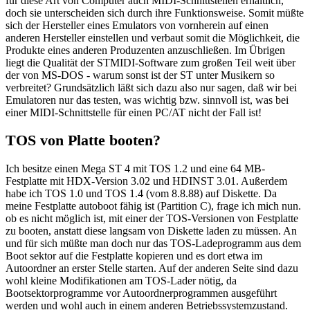
für diese Art von Computer auch MIDI-Schnittstellen erhältlich,
doch sie unterscheiden sich durch ihre Funktionsweise. Somit müßte
sich der Hersteller eines Emulators von vornherein auf einen
anderen Hersteller einstellen und verbaut somit die Möglichkeit, die
Produkte eines anderen Produzenten anzuschließen. Im Übrigen
liegt die Qualität der STMIDI-Software zum großen Teil weit über
der von MS-DOS - warum sonst ist der ST unter Musikern so
verbreitet? Grundsätzlich läßt sich dazu also nur sagen, daß wir bei
Emulatoren nur das testen, was wichtig bzw. sinnvoll ist, was bei
einer MIDI-Schnittstelle für einen PC/AT nicht der Fall ist!
TOS von Platte booten?
Ich besitze einen Mega ST 4 mit TOS 1.2 und eine 64 MB-
Festplatte mit HDX-Version 3.02 und HDINST 3.01. Außerdem
habe ich TOS 1.0 und TOS 1.4 (vom 8.8.88) auf Diskette. Da
meine Festplatte autoboot fähig ist (Partition C), frage ich mich nun.
ob es nicht möglich ist, mit einer der TOS-Versionen von Festplatte
zu booten, anstatt diese langsam von Diskette laden zu müssen. An
und für sich müßte man doch nur das TOS-Ladeprogramm aus dem
Boot sektor auf die Festplatte kopieren und es dort etwa im
Autoordner an erster Stelle starten. Auf der anderen Seite sind dazu
wohl kleine Modifikationen am TOS-Lader nötig, da
Bootsektorprogramme vor Autoordnerprogrammen ausgeführt
werden und wohl auch in einem anderen Betriebssystemzustand.