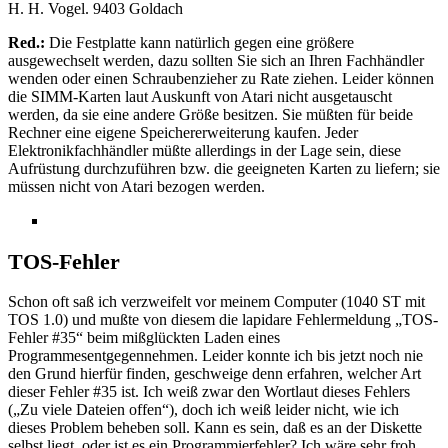
H. H. Vogel. 9403 Goldach
Red.:
Die Festplatte kann natürlich gegen eine größere
ausgewechselt werden, dazu sollten Sie sich an Ihren Fachhändler
wenden oder einen Schraubenzieher zu Rate ziehen. Leider können
die SIMM-Karten laut Auskunft von Atari nicht ausgetauscht
werden, da sie eine andere Größe besitzen. Sie müßten für beide
Rechner eine eigene Speichererweiterung kaufen. Jeder
Elektronikfachhändler müßte allerdings in der Lage sein, diese
Aufrüstung durchzuführen bzw. die geeigneten Karten zu liefern; sie
müssen nicht von Atari bezogen werden.
TOS-Fehler
Schon oft saß ich verzweifelt vor meinem Computer (1040 ST mit
TOS 1.0) und mußte von diesem die lapidare Fehlermeldung „TOS-
Fehler #35“ beim mißglückten Laden eines
Programmesentgegennehmen. Leider konnte ich bis jetzt noch nie
den Grund hierfür finden, geschweige denn erfahren, welcher Art
dieser Fehler #35 ist. Ich weiß zwar den Wortlaut dieses Fehlers
(„Zu viele Dateien offen“), doch ich weiß leider nicht, wie ich
dieses Problem beheben soll. Kann es sein, daß es an der Diskette
selbst liegt, oder ist es ein Programmierfehler? Ich wäre sehr froh,