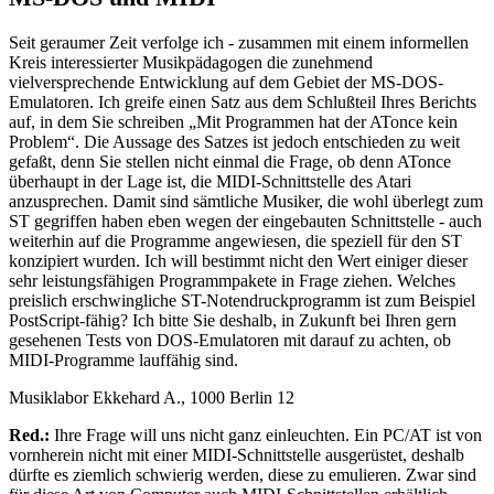
Seit geraumer Zeit verfolge ich - zusammen mit einem informellen
Kreis interessierter Musikpädagogen die zunehmend
vielversprechende Entwicklung auf dem Gebiet der MS-DOS-
Emulatoren. Ich greife einen Satz aus dem Schlußteil Ihres Berichts
auf, in dem Sie schreiben „Mit Programmen hat der ATonce kein
Problem“. Die Aussage des Satzes ist jedoch entschieden zu weit
gefaßt, denn Sie stellen nicht einmal die Frage, ob denn ATonce
überhaupt in der Lage ist, die MIDI-Schnittstelle des Atari
anzusprechen. Damit sind sämtliche Musiker, die wohl überlegt zum
ST gegriffen haben eben wegen der eingebauten Schnittstelle - auch
weiterhin auf die Programme angewiesen, die speziell für den ST
konzipiert wurden. Ich will bestimmt nicht den Wert einiger dieser
sehr leistungsfähigen Programmpakete in Frage ziehen. Welches
preislich erschwingliche ST-Notendruckprogramm ist zum Beispiel
PostScript-fähig? Ich bitte Sie deshalb, in Zukunft bei Ihren gern
gesehenen Tests von DOS-Emulatoren mit darauf zu achten, ob
MIDI-Programme lauffähig sind.
Musiklabor Ekkehard A., 1000 Berlin 12
Red.:
Ihre Frage will uns nicht ganz einleuchten. Ein PC/AT ist von
vornherein nicht mit einer MIDI-Schnittstelle ausgerüstet, deshalb
dürfte es ziemlich schwierig werden, diese zu emulieren. Zwar sind