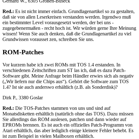
Gerhard W., 6305 Großen-Buseck
Red.:
Es ist nicht immer einfach. Grundlagenartikel so zu gestalten,
daß sie von allen Leserkreisen verstanden werden. Irgendwo muß
ein bestimmter Level vorausgesetzt werden, der bei uns -
zugegebenermaßen - recht hoch ist. Wir würden gerne Ihre Meinung
wissen! Wenn Sie auch denken, daß die Grundlagenartikel zu viel
Grundwissen vorausset zen, schreiben Sie uns.
ROM-Patches
Vor kurzem habe ich zwei ROMs mit TOS 1.4 erstanden. In
verschiedenen Zeitschriften zum ST las ich, daß es dazu Patch-
Software gibt. Meine Anfrage beim Händler erwies sich als negativ
(„Wir liefern nur die Chips aus“). Gehört die Software zum TOS
1.4? Ist sie auch anderswo erhältlich (z.B. als Sonderdisk)?
Dirk P., 3380 Goslar
Red.:
Die TOS-Patches stammen von uns und sind auf
Monatsdisketten erhältlich (natürlich ohne das TOS). Dazu müssen
Sie allerdings das ROM auslesen, patchen und dann wieder auf
EPROMs brennen. Es ist auch ein offizielles Patch-Programm von
Atari erhältlich, das aber lediglich einige kleinere Fehler behebt. Es
ist zum Beispiel in vielen Mailboxen erhältlich.