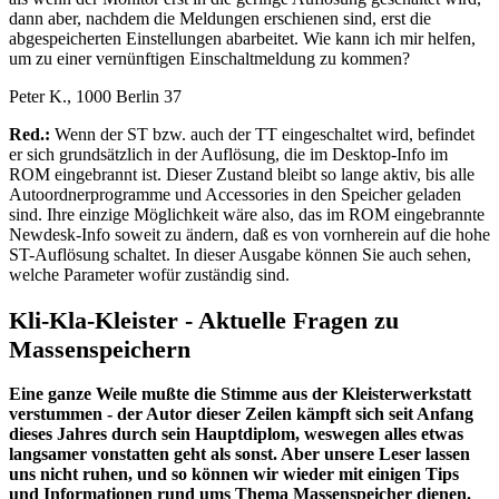
dann aber, nachdem die Meldungen erschienen sind, erst die
abgespeicherten Einstellungen abarbeitet. Wie kann ich mir helfen,
um zu einer vernünftigen Einschaltmeldung zu kommen?
Peter K., 1000 Berlin 37
Red.:
Wenn der ST bzw. auch der TT eingeschaltet wird, befindet
er sich grundsätzlich in der Auflösung, die im Desktop-Info im
ROM eingebrannt ist. Dieser Zustand bleibt so lange aktiv, bis alle
Autoordnerprogramme und Accessories in den Speicher geladen
sind. Ihre einzige Möglichkeit wäre also, das im ROM eingebrannte
Newdesk-Info soweit zu ändern, daß es von vornherein auf die hohe
ST-Auflösung schaltet. In dieser Ausgabe können Sie auch sehen,
welche Parameter wofür zuständig sind.
Kli-Kla-Kleister - Aktuelle Fragen zu
Massenspeichern
Eine ganze Weile mußte die Stimme aus der Kleisterwerkstatt
verstummen - der Autor dieser Zeilen kämpft sich seit Anfang
dieses Jahres durch sein Hauptdiplom, weswegen alles etwas
langsamer vonstatten geht als sonst. Aber unsere Leser lassen
uns nicht ruhen, und so können wir wieder mit einigen Tips
und Informationen rund ums Thema Massenspeicher dienen.