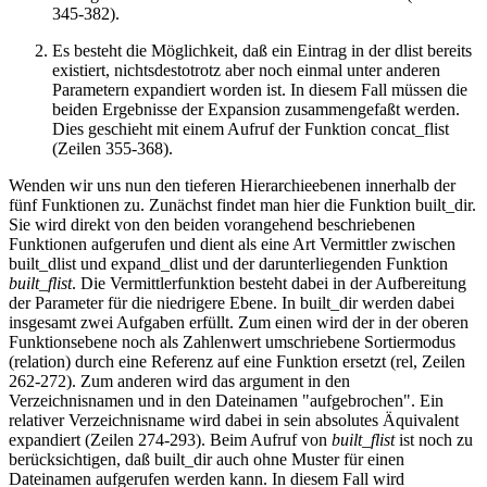
345-382).
Es besteht die Möglichkeit, daß ein Eintrag in der dlist bereits
existiert, nichtsdestotrotz aber noch einmal unter anderen
Parametern expandiert worden ist. In diesem Fall müssen die
beiden Ergebnisse der Expansion zusammengefaßt werden.
Dies geschieht mit einem Aufruf der Funktion concat_flist
(Zeilen 355-368).
Wenden wir uns nun den tieferen Hierarchieebenen innerhalb der
fünf Funktionen zu. Zunächst findet man hier die Funktion built_dir.
Sie wird direkt von den beiden vorangehend beschriebenen
Funktionen aufgerufen und dient als eine Art Vermittler zwischen
built_dlist und expand_dlist und der darunterliegenden Funktion
built_flist
. Die Vermittlerfunktion besteht dabei in der Aufbereitung
der Parameter für die niedrigere Ebene. In built_dir werden dabei
insgesamt zwei Aufgaben erfüllt. Zum einen wird der in der oberen
Funktionsebene noch als Zahlenwert umschriebene Sortiermodus
(relation) durch eine Referenz auf eine Funktion ersetzt (rel, Zeilen
262-272). Zum anderen wird das argument in den
Verzeichnisnamen und in den Dateinamen "aufgebrochen". Ein
relativer Verzeichnisname wird dabei in sein absolutes Äquivalent
expandiert (Zeilen 274-293). Beim Aufruf von
built_flist
ist noch zu
berücksichtigen, daß built_dir auch ohne Muster für einen
Dateinamen aufgerufen werden kann. In diesem Fall wird