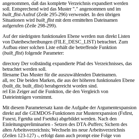
angenommen, daß das komplette Verzeichnis expandiert werden
soll. Entsprechend wird das Muster "
.
" angenommen und im
built_flist
-Aufruf (Zeile 295-296) verwendet. In den übrigen
Situationen wird
built_flist
mit dem ermittelten Dateinamen
aufgerufen (Zeile 298-299).
Auf der niedrigsten funktionalen Ebene werden nun direkt Listen
von Dateibeschreibungen (FILE_DESC_LIST) betrachtet. Zum
Aufbau einer solchen Liste erhält die betreffende Funktion
(
built_flist
) folgende Parameter:
directory Der vollständig expandierte Pfad des Verzeichnisses, das
betrachtet werden soll.
filename Das Muster für die auszuwählenden Dateinamen.
all, rec Die beiden Marken, die aus der höheren funktionalen Ebene
(built_dir, built_dlist) herabgereicht worden sind.
rel Ein Zeiger auf die Funktion, die den Vergleich von
Dateieinträgen vornimmt.
Mit diesem Parametersatz kann die Aufgabe der Argumentexpansion
direkt auf die GEMDOS-Funktionen zur Musterexpansion (Fsfirst,
Fsnext, Fgetdta und Fsetdta) abgebildet werden. Nach den
Einleitungspreliminarien - Setzen des DTA-Puffers; Sichern des
alten Arbeitsverzeichnis; Wechseln ins neue Arbeitsverzeichnis
(Zeilen 123-127) -, erfolgt dann auch prompt eine Folge von