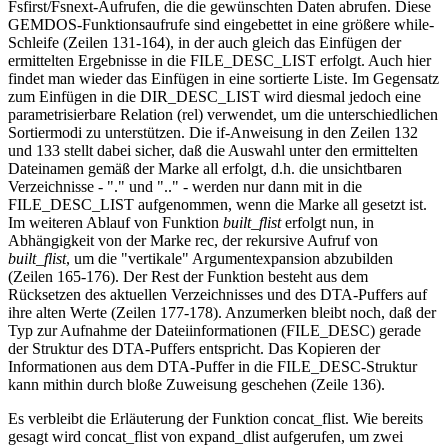
Fsfirst/Fsnext-Aufrufen, die die gewünschten Daten abrufen. Diese
GEMDOS-Funktionsaufrufe sind eingebettet in eine größere while-
Schleife (Zeilen 131-164), in der auch gleich das Einfügen der
ermittelten Ergebnisse in die FILE_DESC_LIST erfolgt. Auch hier
findet man wieder das Einfügen in eine sortierte Liste. Im Gegensatz
zum Einfügen in die DIR_DESC_LIST wird diesmal jedoch eine
parametrisierbare Relation (rel) verwendet, um die unterschiedlichen
Sortiermodi zu unterstützen. Die if-Anweisung in den Zeilen 132
und 133 stellt dabei sicher, daß die Auswahl unter den ermittelten
Dateinamen gemäß der Marke all erfolgt, d.h. die unsichtbaren
Verzeichnisse - "." und ".." - werden nur dann mit in die
FILE_DESC_LIST aufgenommen, wenn die Marke all gesetzt ist.
Im weiteren Ablauf von Funktion
built_flist
erfolgt nun, in
Abhängigkeit von der Marke rec, der rekursive Aufruf von
built_flist
, um die "vertikale" Argumentexpansion abzubilden
(Zeilen 165-176). Der Rest der Funktion besteht aus dem
Rücksetzen des aktuellen Verzeichnisses und des DTA-Puffers auf
ihre alten Werte (Zeilen 177-178). Anzumerken bleibt noch, daß der
Typ zur Aufnahme der Dateiinformationen (FILE_DESC) gerade
der Struktur des DTA-Puffers entspricht. Das Kopieren der
Informationen aus dem DTA-Puffer in die FILE_DESC-Struktur
kann mithin durch bloße Zuweisung geschehen (Zeile 136).
Es verbleibt die Erläuterung der Funktion concat_flist. Wie bereits
gesagt wird concat_flist von expand_dlist aufgerufen, um zwei