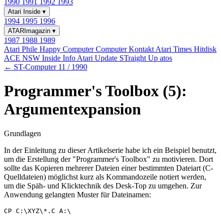
1990
1991
1992
1993
Atari Inside
▾
1994
1995
1996
ATARImagazin
▾
1987
1988
1989
Atari Phile
Happy Computer
Computer Kontakt
Atari Times
Hitdisk
ACE NSW Inside Info
Atari Update
STraight Up
atos
← ST-Computer 11 / 1990
Programmer's Toolbox (5):
Argumentexpansion
Grundlagen
In der Einleitung zu dieser Artikelserie habe ich ein Beispiel benutzt,
um die Erstellung der "Programmer's Toolbox" zu motivieren. Dort
sollte das Kopieren mehrerer Dateien einer bestimmten Dateiart (C-
Quelldateien) möglichst kurz als Kommandozeile notiert werden,
um die Späh- und Klicktechnik des Desk-Top zu umgehen. Zur
Anwendung gelangten Muster für Dateinamen: