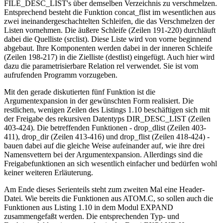
FILE_DESC_LIST's über demselben Verzeichnis zu verschmelzen.
Entsprechend besteht die Funktion concat_flist im wesentlichen aus
zwei ineinandergeschachtelten Schleifen, die das Verschmelzen der
Listen vornehmen. Die äußere Schleife (Zeilen 191-220) durchläuft
dabei die Quelliste (srclist). Diese Liste wird von vorne beginnend
abgebaut. Ihre Komponenten werden dabei in der inneren Schleife
(Zeilen 198-217) in die Zielliste (destlist) eingefügt. Auch hier wird
dazu die parametrisierbare Relation rel verwendet. Sie ist vom
aufrufenden Programm vorzugeben.
Mit den gerade diskutierten fünf Funktion ist die
Argumentexpansion in der gewünschten Form realisiert. Die
restlichen, wenigen Zeilen des Listings 1.10 beschäftigen sich mit
der Freigabe des rekursiven Datentyps DIR_DESC_LIST (Zeilen
403-424). Die betreffenden Funktionen - drop_dlist (Zeilen 403-
411), drop_dir (Zeilen 413-416) und drop_flist (Zeilen 418-424) -
bauen dabei auf die gleiche Weise aufeinander auf, wie ihre drei
Namensvettern bei der Argumentexpansion. Allerdings sind die
Freigabefunktionen an sich wesentlich einfacher und bedürfen wohl
keiner weiteren Erläuterung.
Am Ende dieses Serienteils steht zum zweiten Mal eine Header-
Datei. Wie bereits die Funktionen aus ATOM.C, so sollen auch die
Funktionen aus Listing 1.10 in dem Modul EXPAND
zusammengefaßt werden. Die entsprechenden Typ- und