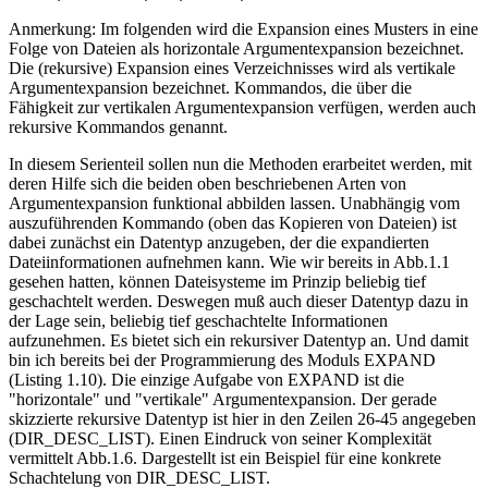
Anmerkung: Im folgenden wird die Expansion eines Musters in eine
Folge von Dateien als horizontale Argumentexpansion bezeichnet.
Die (rekursive) Expansion eines Verzeichnisses wird als vertikale
Argumentexpansion bezeichnet. Kommandos, die über die
Fähigkeit zur vertikalen Argumentexpansion verfügen, werden auch
rekursive Kommandos genannt.
In diesem Serienteil sollen nun die Methoden erarbeitet werden, mit
deren Hilfe sich die beiden oben beschriebenen Arten von
Argumentexpansion funktional abbilden lassen. Unabhängig vom
auszuführenden Kommando (oben das Kopieren von Dateien) ist
dabei zunächst ein Datentyp anzugeben, der die expandierten
Dateiinformationen aufnehmen kann. Wie wir bereits in Abb.1.1
gesehen hatten, können Dateisysteme im Prinzip beliebig tief
geschachtelt werden. Deswegen muß auch dieser Datentyp dazu in
der Lage sein, beliebig tief geschachtelte Informationen
aufzunehmen. Es bietet sich ein rekursiver Datentyp an. Und damit
bin ich bereits bei der Programmierung des Moduls EXPAND
(Listing 1.10). Die einzige Aufgabe von EXPAND ist die
"horizontale" und "vertikale" Argumentexpansion. Der gerade
skizzierte rekursive Datentyp ist hier in den Zeilen 26-45 angegeben
(DIR_DESC_LIST). Einen Eindruck von seiner Komplexität
vermittelt Abb.1.6. Dargestellt ist ein Beispiel für eine konkrete
Schachtelung von DIR_DESC_LIST.