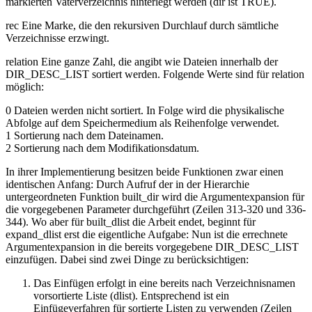
markierten Vaterverzeichnis hinterlegt werden (dir ist TRUE).
rec Eine Marke, die den rekursiven Durchlauf durch sämtliche
Verzeichnisse erzwingt.
relation Eine ganze Zahl, die angibt wie Dateien innerhalb der
DIR_DESC_LIST sortiert werden. Folgende Werte sind für relation
möglich:
0 Dateien werden nicht sortiert. In Folge wird die physikalische
Abfolge auf dem Speichermedium als Reihenfolge verwendet.
1 Sortierung nach dem Dateinamen.
2 Sortierung nach dem Modifikationsdatum.
In ihrer Implementierung besitzen beide Funktionen zwar einen
identischen Anfang: Durch Aufruf der in der Hierarchie
untergeordneten Funktion built_dir wird die Argumentexpansion für
die vorgegebenen Parameter durchgeführt (Zeilen 313-320 und 336-
344). Wo aber für built_dlist die Arbeit endet, beginnt für
expand_dlist erst die eigentliche Aufgabe: Nun ist die errechnete
Argumentexpansion in die bereits vorgegebene DIR_DESC_LIST
einzufügen. Dabei sind zwei Dinge zu berücksichtigen:
Das Einfügen erfolgt in eine bereits nach Verzeichnisnamen
vorsortierte Liste (dlist). Entsprechend ist ein
Einfügeverfahren für sortierte Listen zu verwenden (Zeilen