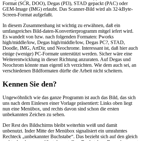
Format (SCR, DOO), Degas (PI3), STAD gepackt (PAC) oder
GEM-Image (IMG) erlaubt. Das Scanner-Bild wird als 32-kByte-
Screen-Format aufgefaßt.
In diesem Zusammenhang ist wichtig zu erwähnen, daß ein
umfangreiches Bild-daten-Konvertierprogramm mitgel iefert wird.
Es wandelt von bzw. nach folgenden Formaten: Pworks
high/middle/low, Degas high/middle/low, Degas PC?, STAD,
Doodle, IMG, ArtDir, und Neochrome. Interessant ist, daß hier auch
einige (wenige) PC-Formate unterstützt werden. Sicher wäre eine
Weiterentwicklung in dieser Richtung anzuraten. Auf Degas und
Neochrom könnte man eigentl ich verzichten. Wie dem auch sei, an
verschiedenen Bildformaten dürfte die Arbeit nicht scheitern.
Kennen Sie den?
Ungewöhnlich wie das ganze Programm ist auch das Bild, das sich
uns nach dem Einlesen einer Vorlage präsentiert: Links oben liegt
nun eine Menübox, und rechts davon sind schon die ersten
unbekannten Zeichen zu sehen.
Der Rest des Bildschirms bleibt weiterhin weiß und damit
unbenutzt. Inder Mitte der Menübox signalisiert ein umrahmtes
Rechteck „unbekannter Buchstabe“. Das bezieht sich auf den gleich