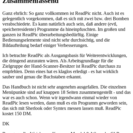
Zusammenfassend
Ganz ehrlich: So ganz vollkommen ist ReadPic nicht. Auch ist es
gelegentlich vorgekommen, daß es sich mit zwei bzw. drei Bomben
verabschiedete. Es kann natürlich auch sein, daß andere (evtl,
speicherresidente) Programme da hineinpfuschten. Im großen und
ganzen ist ReadPic überarbeitungsbedürftig. Einige
Bedienungselemente sind nicht sehr durchsichtig, und die
Bildaufteilung bedarf einiger Verbesserungen.
Ich betrachte ReadPic als Ausgangsbasis für Weiterentwicklungen,
die dringend anzuraten wären. Als Arbeitsgrundlage für die
Zielgruppe der Hand-Scanner-Besitzer ist ReadPic durchaus zu
empfehlen. Denn eines hat es klaglos erledigt - es hat wirklich
sauber und genau die Buchstaben erkannt.
Das Handbuch ist nicht sehr angenehm ausgefallen. Die einzelnen
Menüpunkte sind auf knappen 18 Seiten zusammengestellt - und das
war es auch schon. Wenn wir irgendwann einmal wieder von
ReadPic lesen werden, dann muß es ein Programm geworden sein,
das sich mit Sherlook oder Syntex messen lassen muß. ReadPic
kostet 150 DM.
DK