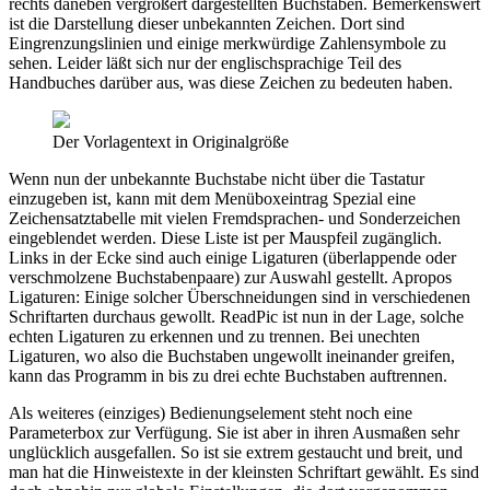
rechts daneben vergrößert dargestellten Buchstaben. Bemerkenswert
ist die Darstellung dieser unbekannten Zeichen. Dort sind
Eingrenzungslinien und einige merkwürdige Zahlensymbole zu
sehen. Leider läßt sich nur der englischsprachige Teil des
Handbuches darüber aus, was diese Zeichen zu bedeuten haben.
Der Vorlagentext in Originalgröße
Wenn nun der unbekannte Buchstabe nicht über die Tastatur
einzugeben ist, kann mit dem Menüboxeintrag Spezial eine
Zeichensatztabelle mit vielen Fremdsprachen- und Sonderzeichen
eingeblendet werden. Diese Liste ist per Mauspfeil zugänglich.
Links in der Ecke sind auch einige Ligaturen (überlappende oder
verschmolzene Buchstabenpaare) zur Auswahl gestellt. Apropos
Ligaturen: Einige solcher Überschneidungen sind in verschiedenen
Schriftarten durchaus gewollt. ReadPic ist nun in der Lage, solche
echten Ligaturen zu erkennen und zu trennen. Bei unechten
Ligaturen, wo also die Buchstaben ungewollt ineinander greifen,
kann das Programm in bis zu drei echte Buchstaben auftrennen.
Als weiteres (einziges) Bedienungselement steht noch eine
Parameterbox zur Verfügung. Sie ist aber in ihren Ausmaßen sehr
unglücklich ausgefallen. So ist sie extrem gestaucht und breit, und
man hat die Hinweistexte in der kleinsten Schriftart gewählt. Es sind