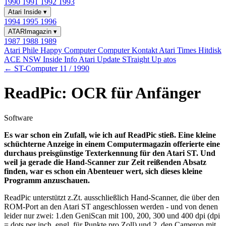
1990
1991
1992
1993
Atari Inside
▾
1994
1995
1996
ATARImagazin
▾
1987
1988
1989
Atari Phile
Happy Computer
Computer Kontakt
Atari Times
Hitdisk
ACE NSW Inside Info
Atari Update
STraight Up
atos
← ST-Computer 11 / 1990
ReadPic: OCR für Anfänger
Software
Es war schon ein Zufall, wie ich auf ReadPic stieß. Eine kleine
schüchterne Anzeige in einem Computermagazin offerierte eine
durchaus preisgünstige Texterkennung für den Atari ST. Und
weil ja gerade die Hand-Scanner zur Zeit reißenden Absatz
finden, war es schon ein Abenteuer wert, sich dieses kleine
Programm anzuschauen.
ReadPic unterstützt z.Zt. ausschließlich Hand-Scanner, die über den
ROM-Port an den Atari ST angeschlossen werden - und von denen
leider nur zwei: 1.den GeniScan mit 100, 200, 300 und 400 dpi (dpi
= dots per inch, engl, für Punkte pro Zoll) und 2. den Cameron mit