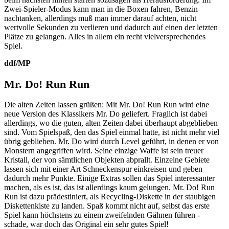
Zwei-Spieler-Modus kann man in die Boxen fahren, Benzin
nachtanken, allerdings muß man immer darauf achten, nicht
wertvolle Sekunden zu verlieren und dadurch auf einen der letzten
Plätze zu gelangen. Alles in allem ein recht vielversprechendes
Spiel.
ddf/MP
Mr. Do! Run Run
Die alten Zeiten lassen grüßen: Mit Mr. Do! Run Run wird eine
neue Version des Klassikers Mr. Do geliefert. Fraglich ist dabei
allerdings, wo die guten, alten Zeiten dabei überhaupt abgeblieben
sind. Vom Spielspaß, den das Spiel einmal hatte, ist nicht mehr viel
übrig geblieben. Mr. Do wird durch Level geführt, in denen er von
Monstern angegriffen wird. Seine einzige Waffe ist sein treuer
Kristall, der von sämtlichen Objekten abprallt. Einzelne Gebiete
lassen sich mit einer Art Schneckenspur einkreisen und geben
dadurch mehr Punkte. Einige Extras sollen das Spiel interessanter
machen, als es ist, das ist allerdings kaum gelungen. Mr. Do! Run
Run ist dazu prädestiniert, als Recycling-Diskette in der staubigen
Diskettenkiste zu landen. Spaß kommt nicht auf, selbst das erste
Spiel kann höchstens zu einem zweifelnden Gähnen führen -
schade, war doch das Original ein sehr gutes Spiel!