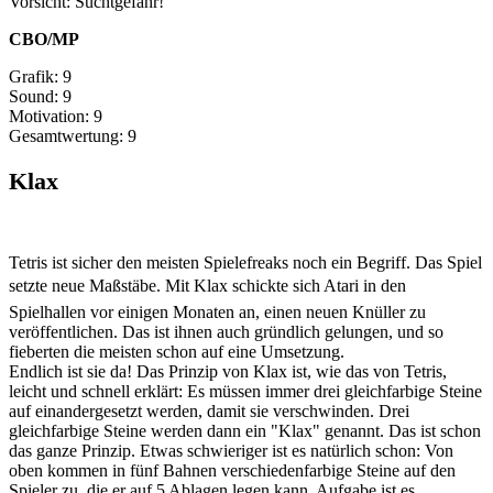
Vorsicht: Suchtgefahr!
CBO/MP
Grafik: 9
Sound: 9
Motivation: 9
Gesamtwertung: 9
Klax
Tetris ist sicher den meisten Spielefreaks noch ein Begriff. Das Spiel
setzte neue Maßstäbe. Mit Klax schickte sich Atari in den
Spielhallen vor einigen Monaten an, einen neuen Knüller zu
veröffentlichen. Das ist ihnen auch gründlich gelungen, und so
fieberten die meisten schon auf eine Umsetzung.
Endlich ist sie da! Das Prinzip von Klax ist, wie das von Tetris,
leicht und schnell erklärt: Es müssen immer drei gleichfarbige Steine
auf einandergesetzt werden, damit sie verschwinden. Drei
gleichfarbige Steine werden dann ein "Klax" genannt. Das ist schon
das ganze Prinzip. Etwas schwieriger ist es natürlich schon: Von
oben kommen in fünf Bahnen verschiedenfarbige Steine auf den
Spieler zu, die er auf 5 Ablagen legen kann. Aufgabe ist es