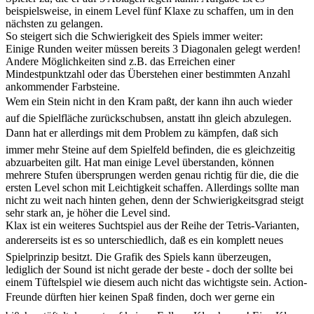
beispielsweise, in einem Level fünf Klaxe zu schaffen, um in den
nächsten zu gelangen.
So steigert sich die Schwierigkeit des Spiels immer weiter:
Einige Runden weiter müssen bereits 3 Diagonalen gelegt werden!
Andere Möglichkeiten sind z.B. das Erreichen einer
Mindestpunktzahl oder das Überstehen einer bestimmten Anzahl
ankommender Farbsteine.
Wem ein Stein nicht in den Kram paßt, der kann ihn auch wieder
auf die Spielfläche zurückschubsen, anstatt ihn gleich abzulegen.
Dann hat er allerdings mit dem Problem zu kämpfen, daß sich
immer mehr Steine auf dem Spielfeld befinden, die es gleichzeitig
abzuarbeiten gilt. Hat man einige Level überstanden, können
mehrere Stufen übersprungen werden genau richtig für die, die die
ersten Level schon mit Leichtigkeit schaffen. Allerdings sollte man
nicht zu weit nach hinten gehen, denn der Schwierigkeitsgrad steigt
sehr stark an, je höher die Level sind.
Klax ist ein weiteres Suchtspiel aus der Reihe der Tetris-Varianten,
andererseits ist es so unterschiedlich, daß es ein komplett neues
Spielprinzip besitzt. Die Grafik des Spiels kann überzeugen,
lediglich der Sound ist nicht gerade der beste - doch der sollte bei
einem Tüftelspiel wie diesem auch nicht das wichtigste sein. Action-
Freunde dürften hier keinen Spaß finden, doch wer gerne ein