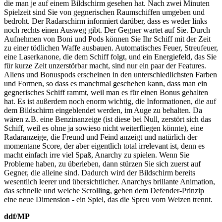
die man je auf einem Bildschirm gesehen hat. Nach zwei Minuten
Spielzeit sind Sie von gegnerischen Raumschiffen umgeben und
bedroht. Der Radarschirm informiert darüber, dass es weder links
noch rechts einen Ausweg gibt. Der Gegner wartet auf Sie. Durch
Aufnehmen von Boni und Pods können Sie Ihr Schiff mit der Zeit
zu einer tödlichen Waffe ausbauen. Automatisches Feuer, Streufeuer,
eine Laserkanone, die dem Schiff folgt, und ein Energiefeld, das Sie
für kurze Zeit unzerstörbar macht, sind nur ein paar der Features.
Aliens und Bonuspods erscheinen in den unterschiedlichsten Farben
und Formen, so dass es manchmal geschehen kann, dass man ein
gegnerisches Schiff rammt, weil man es für einen Bonus gehalten
hat. Es ist außerdem noch enorm wichtig, die Informationen, die auf
dem Bildschirm eingeblendet werden, im Auge zu behalten. Da
wären z.B. eine Benzinanzeige (ist diese bei Null, zerstört sich das
Schiff, weil es ohne ja sowieso nicht weiterfliegen könnte), eine
Radaranzeige, die Freund und Feind anzeigt und natürlich der
momentane Score, der aber eigentlich total irrelevant ist, denn es
macht einfach irre viel Spaß, Anarchy zu spielen. Wenn Sie
Probleme haben, zu überleben, dann stürzen Sie sich zuerst auf
Gegner, die alleine sind. Dadurch wird der Bildschirm bereits
wesentlich leerer und übersichtlicher. Anarchys brillante Animation,
das schnelle und weiche Scrolling, geben dem Defender-Prinzip
eine neue Dimension - ein Spiel, das die Spreu vom Weizen trennt.
ddf/MP