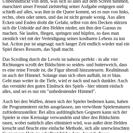
Unbeeindruckt von dem, was sich so alles auf dem Screen tummelt,
marschiert unser Freund zielstrebig seiner Aufgabe entgegen und
schießt auf alles, was ihm in die Quere kommt, sei es nun von links,
rechts, oben oder unten, und das ist nicht gerade wenig. Aus allen
Ecken und Enden droht die Gefahr, selbst von den Decken stürzen
sich die Unholde auf den Helden nieder, um ihm den Garaus zu
machen. Sie laufen, fliegen, springen und hüpfen, so dass man
ziemlich viel mit der Verteidigung seines kostbaren Lebens zu tun
hat. Action pur ist angesagt; nach langer Zeit endlich wieder mal ein
Spiel dieses Ressorts, das Spaß macht.
Das Scrolling durch die Levels ist nahezu perfekt - in alle vier
Richtungen scrollt der Bildschirm so seiden- und butterweich, dass
es eine reine Freude ist, die Figur überall hinzusteuern. Realitätsnah
ist auch der Himmel. Solange man sich oben aufhält, ist er blau.
Geht man weiter in die Tiefe, wird er nach und nach dunkler. Auch
das verstärkt den guten Eindruck des Spiels - hier stimmt einfach
alles, und sei es nur ein "unbedeutender Himmel".
Auch bei den Waffen, denen sich der Spieler bedienen kann, haben
die Programmierer nichts ausgelassen, um verwöhnte Spielernaturen
zufriedenzustellen: Bei allzu aufdringlichen Gegnern kann sich der
Spieler in eine Kreissäge verwandeln und über den Bildschirm
rasen, wobei natürlich alles eliminiert wird, was außer dem Helden
kreucht und fleucht eine einfache Methode, sich alle unerwünschten