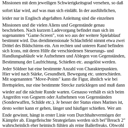
Missionen mit dem jeweiligen Schwierigkeitsgrad versehen, so daß
sofort klar wird, auf was man sich einläßt. In der ausführlichen,
leider nur in Englisch abgefaßten Anleitung sind die einzelnen
Missionen und die vielen Aliens und Gegenstände genau
beschrieben. Nach kurzem Ladevorgang befindet man sich im
sogenannten "Game-Screen", von wo aus der weitere Spielablauf
bestimmt wird. Das dreidimensionale Schlachtfeld nimmt etwa zwei
Drittel des Bildschirms ein. Am rechten und unteren Rand befinden
sich Icons, mit deren Hilfe die verschiedenen Steuerungs- und
Handlungsabläufe wie Aufnehmen und Ablegen von Gegenständen,
Bestimmung der Laufrichtung, Schießen etc. ausgelöst werden.
Jeder Söldner hat eine bestimmte Anzahl von Charakterpunkten.
Hier wird nach Stärke, Gesundheit, Bewegung etc. unterschieden.
Mit sogenannten "Move-Points" kann die Figur, ähnlich wie bei
Brettspielen, nur eine bestimmte Strecke zurücklegen und muß dann
wieder auf die nächste Runde warten. Genauso verhält es sich beim
Angreifen von Gegnern oder Aufnehmen von Gegenständen
(Sonderwaffen, Schilde etc.). Je besser der Status eines Marines ist,
desto weiter kann er gehen, länger und häufiger schießen. Wer am
Ende gewinnt, hängt in erster Linie vom Durchhaltevermögen der
Kämpfer ab. Eingefleischte Strategiefans werden sich bei"Breach 2"
wahrscheinlich eher heimisch fühlen als reine Ballerfreaks. Obwohl