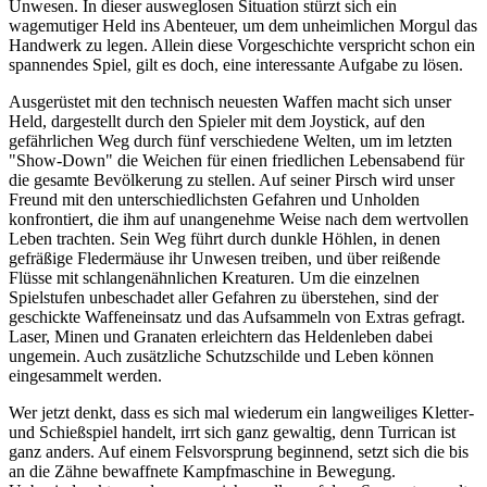
Unwesen. In dieser ausweglosen Situation stürzt sich ein
wagemutiger Held ins Abenteuer, um dem unheimlichen Morgul das
Handwerk zu legen. Allein diese Vorgeschichte verspricht schon ein
spannendes Spiel, gilt es doch, eine interessante Aufgabe zu lösen.
Ausgerüstet mit den technisch neuesten Waffen macht sich unser
Held, dargestellt durch den Spieler mit dem Joystick, auf den
gefährlichen Weg durch fünf verschiedene Welten, um im letzten
"Show-Down" die Weichen für einen friedlichen Lebensabend für
die gesamte Bevölkerung zu stellen. Auf seiner Pirsch wird unser
Freund mit den unterschiedlichsten Gefahren und Unholden
konfrontiert, die ihm auf unangenehme Weise nach dem wertvollen
Leben trachten. Sein Weg führt durch dunkle Höhlen, in denen
gefräßige Fledermäuse ihr Unwesen treiben, und über reißende
Flüsse mit schlangenähnlichen Kreaturen. Um die einzelnen
Spielstufen unbeschadet aller Gefahren zu überstehen, sind der
geschickte Waffeneinsatz und das Aufsammeln von Extras gefragt.
Laser, Minen und Granaten erleichtern das Heldenleben dabei
ungemein. Auch zusätzliche Schutzschilde und Leben können
eingesammelt werden.
Wer jetzt denkt, dass es sich mal wiederum ein langweiliges Kletter-
und Schießspiel handelt, irrt sich ganz gewaltig, denn Turrican ist
ganz anders. Auf einem Felsvorsprung beginnend, setzt sich die bis
an die Zähne bewaffnete Kampfmaschine in Bewegung.