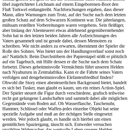
übel zugerichteter Leichnam auf einem Eingeborenen-Boot den
Fluß Turkwel entlangtreibt. Nachforschungen ergaben, dass dieser
Mann, allen Warnungen zum Trotz, auf der Suche nach dem letzten
großen Schatz auf dem Schwarzen Kontinent war. Die jahrelangen,
mühsam erstellten Vorbereitungen waren vergebens. Sein fleißiger,
aber bislang der Abenteuerei etwas ablehnend gegenüberstehender
Sohn hat in den letzten beiden Jahren alle Aufzeichnungen des
Vaters gesammelt und ist gerade dabei, dessen Memoiren zu
schreiben. Wie nicht anders zu erwarten, übernimmt der Spieler die
Rolle des Sohnes. Was bietet uns der Handlungsverlauf sonst noch
an? Natürlich: Beim Durchstöbern der Papierstapel stößt er plötzlich
auf ein Tagebuch, mit Hilfe dessen er die Suche nach dem Schatz
fortsetzt. Dieses geheimnisvolle Vermächtnis führt unseren Helden
nach Nyahururu in Zentralafrika. Kann er die Fährte seines Vaters
verfolgen und dengeheimnisvollen Elefantenfriedhof finden?
Obwohl die Story einen abenteuerlichen Background bietet, handelt
es sich bei Tusker, man glaubt es kaum, um ein reines Action-Spiel.
Der Spieler steuert die Figur durch verschiedene, grafisch teilweise
recht gut gelungene Landschaften und sammelt dabei alle möglichen
Gegenstände vom Boden auf. Ob Wasserflasche, Taschenuhr,
Hammer, Schlüssel oder Waffen-jedes einzelne Objekt hat seine
spezielle Aufgabe und muß an der richtigen Stelle eingesetzt
werden. Wer jedoch glaubt, es handle sich hierbei um einen
gemütlichen Spaziergang, täuscht sich. Entweder versuchen
unzählige Widersacher, das wertvolle Leben unseres Helden