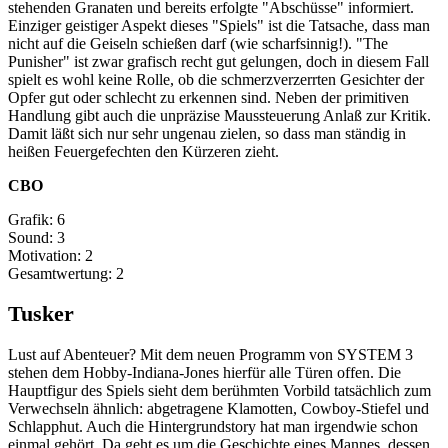
stehenden Granaten und bereits erfolgte "Abschüsse" informiert.
Einziger geistiger Aspekt dieses "Spiels" ist die Tatsache, dass man
nicht auf die Geiseln schießen darf (wie scharfsinnig!). "The
Punisher" ist zwar grafisch recht gut gelungen, doch in diesem Fall
spielt es wohl keine Rolle, ob die schmerzverzerrten Gesichter der
Opfer gut oder schlecht zu erkennen sind. Neben der primitiven
Handlung gibt auch die unpräzise Maussteuerung Anlaß zur Kritik.
Damit läßt sich nur sehr ungenau zielen, so dass man ständig in
heißen Feuergefechten den Kürzeren zieht.
CBO
Grafik: 6
Sound: 3
Motivation: 2
Gesamtwertung: 2
Tusker
Lust auf Abenteuer? Mit dem neuen Programm von SYSTEM 3
stehen dem Hobby-Indiana-Jones hierfür alle Türen offen. Die
Hauptfigur des Spiels sieht dem berühmten Vorbild tatsächlich zum
Verwechseln ähnlich: abgetragene Klamotten, Cowboy-Stiefel und
Schlapphut. Auch die Hintergrundstory hat man irgendwie schon
einmal gehört. Da geht es um die Geschichte eines Mannes, dessen