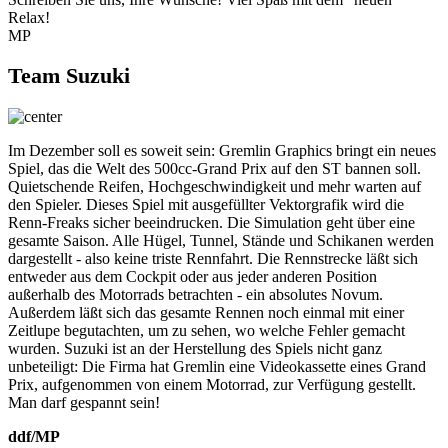
Relax!
MP
Team Suzuki
Im Dezember soll es soweit sein: Gremlin Graphics bringt ein neues
Spiel, das die Welt des 500cc-Grand Prix auf den ST bannen soll.
Quietschende Reifen, Hochgeschwindigkeit und mehr warten auf
den Spieler. Dieses Spiel mit ausgefüllter Vektorgrafik wird die
Renn-Freaks sicher beeindrucken. Die Simulation geht über eine
gesamte Saison. Alle Hügel, Tunnel, Stände und Schikanen werden
dargestellt - also keine triste Rennfahrt. Die Rennstrecke läßt sich
entweder aus dem Cockpit oder aus jeder anderen Position
außerhalb des Motorrads betrachten - ein absolutes Novum.
Außerdem läßt sich das gesamte Rennen noch einmal mit einer
Zeitlupe begutachten, um zu sehen, wo welche Fehler gemacht
wurden. Suzuki ist an der Herstellung des Spiels nicht ganz
unbeteiligt: Die Firma hat Gremlin eine Videokassette eines Grand
Prix, aufgenommen von einem Motorrad, zur Verfügung gestellt.
Man darf gespannt sein!
ddf/MP