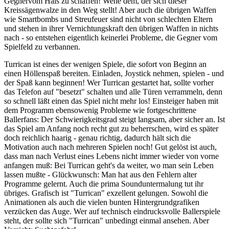
Gegnervom Hals zu schaffen! Wehe dem, der sich dieser
Kreissägenwalze in den Weg stellt! Aber auch die übrigen Waffen
wie Smartbombs und Streufeuer sind nicht von schlechten Eltern
und stehen in ihrer Vernichtungskraft den übrigen Waffen in nichts
nach - so entstehen eigentlich keinerlei Probleme, die Gegner vom
Spielfeld zu verbannen.
Turrican ist eines der wenigen Spiele, die sofort von Beginn an
einen Höllenspaß bereiten. Einladen, Joystick nehmen, spielen - und
der Spaß kann beginnen! Wer Turrican gestartet hat, sollte vorher
das Telefon auf "besetzt" schalten und alle Türen verrammeln, denn
so schnell läßt einen das Spiel nicht mehr los! Einsteiger haben mit
dem Programm ebensowenig Probleme wie fortgeschrittene
Ballerfans: Der Schwierigkeitsgrad steigt langsam, aber sicher an. Ist
das Spiel am Anfang noch recht gut zu beherrschen, wird es später
doch reichlich haarig - genau richtig, dadurch hält sich die
Motivation auch nach mehreren Spielen noch! Gut gelöst ist auch,
dass man nach Verlust eines Lebens nicht immer wieder von vorne
anfangen muß: Bei Turrican geht's da weiter, wo man sein Leben
lassen mußte - Glückwunsch: Man hat aus den Fehlern alter
Programme gelernt. Auch die prima Sounduntermalung tut ihr
übriges. Grafisch ist "Turrican" exzellent gelungen. Sowohl die
Animationen als auch die vielen bunten Hintergrundgrafiken
verzücken das Auge. Wer auf technisch eindrucksvolle Ballerspiele
steht, der sollte sich "Turrican" unbedingt einmal ansehen. Aber