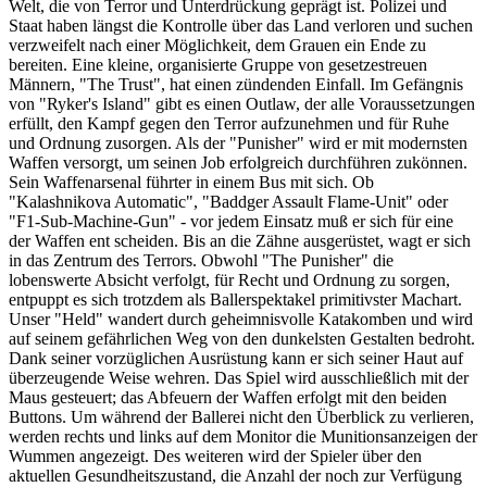
Welt, die von Terror und Unterdrückung geprägt ist. Polizei und
Staat haben längst die Kontrolle über das Land verloren und suchen
verzweifelt nach einer Möglichkeit, dem Grauen ein Ende zu
bereiten. Eine kleine, organisierte Gruppe von gesetzestreuen
Männern, "The Trust", hat einen zündenden Einfall. Im Gefängnis
von "Ryker's Island" gibt es einen Outlaw, der alle Voraussetzungen
erfüllt, den Kampf gegen den Terror aufzunehmen und für Ruhe
und Ordnung zusorgen. Als der "Punisher" wird er mit modernsten
Waffen versorgt, um seinen Job erfolgreich durchführen zukönnen.
Sein Waffenarsenal führter in einem Bus mit sich. Ob
"Kalashnikova Automatic", "Baddger Assault Flame-Unit" oder
"F1-Sub-Machine-Gun" - vor jedem Einsatz muß er sich für eine
der Waffen ent scheiden. Bis an die Zähne ausgerüstet, wagt er sich
in das Zentrum des Terrors. Obwohl "The Punisher" die
lobenswerte Absicht verfolgt, für Recht und Ordnung zu sorgen,
entpuppt es sich trotzdem als Ballerspektakel primitivster Machart.
Unser "Held" wandert durch geheimnisvolle Katakomben und wird
auf seinem gefährlichen Weg von den dunkelsten Gestalten bedroht.
Dank seiner vorzüglichen Ausrüstung kann er sich seiner Haut auf
überzeugende Weise wehren. Das Spiel wird ausschließlich mit der
Maus gesteuert; das Abfeuern der Waffen erfolgt mit den beiden
Buttons. Um während der Ballerei nicht den Überblick zu verlieren,
werden rechts und links auf dem Monitor die Munitionsanzeigen der
Wummen angezeigt. Des weiteren wird der Spieler über den
aktuellen Gesundheitszustand, die Anzahl der noch zur Verfügung