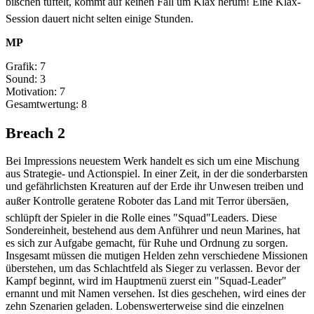
bißchen tüftelt, kommt auf keinen Fall um Klax herum! Eine Klax-
Session dauert nicht selten einige Stunden.
MP
Grafik: 7
Sound: 3
Motivation: 7
Gesamtwertung: 8
Breach 2
Bei Impressions neuestem Werk handelt es sich um eine Mischung
aus Strategie- und Actionspiel. In einer Zeit, in der die sonderbarsten
und gefährlichsten Kreaturen auf der Erde ihr Unwesen treiben und
außer Kontrolle geratene Roboter das Land mit Terror übersäen,
schlüpft der Spieler in die Rolle eines "Squad"Leaders. Diese
Sondereinheit, bestehend aus dem Anführer und neun Marines, hat
es sich zur Aufgabe gemacht, für Ruhe und Ordnung zu sorgen.
Insgesamt müssen die mutigen Helden zehn verschiedene Missionen
überstehen, um das Schlachtfeld als Sieger zu verlassen. Bevor der
Kampf beginnt, wird im Hauptmenü zuerst ein "Squad-Leader"
ernannt und mit Namen versehen. Ist dies geschehen, wird eines der
zehn Szenarien geladen. Lobenswerterweise sind die einzelnen