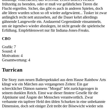
frühzeitig zu beenden, oder er muß vor gefährlichen Tieren die
Flucht ergreifen. Sicher, das gibt es auch in anderen Spielen, doch
alte Ideen wurden schon so oft wieder aufgewärmt... Tusker ist zwar
anfänglich recht nett anzusehen, auf die Dauer kehrt allerdings
gähnende Langeweile ein. Andauernd Gegenstände einsammeln,
um sie irgendwo wieder abzulegen, ist nicht gerade die spielerische
Erfüllung. Empfehlenswert nur für Indiana-Jones-Freaks.
CBO
Grafik: 7
Sound: 4
Motivation: 4
Gesamtwertung: 4
Turrican
Die Story zum neuen Ballerspektakel aus dem Hause Rainbow Arts
klingt wie ein Märchen aus vergangenen Zeiten: Ein gar
schrecklicher Dämon namens "Morgul" lebt zurückgezogen in
seinem dunklen Reich. Einst war dieser finstere Geselle für die
Alpträume und Ängste der Menschen verantwortlich. Zwar
verbannte ein tapferer Held den üblen Schurken in eine unbekannte
Dimension, doch seit einiger Zeit treibt der Bösewicht wieder sein