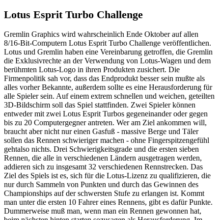
Lotus Esprit Turbo Challenge
Gremlin Graphics wird wahrscheinlich Ende Oktober auf allen
8/16-Bit-Computern Lotus Esprit Turbo Challenge veröffentlichen.
Lotus und Gremlin haben eine Vereinbarung getroffen, die Gremlin
die Exklusivrechte an der Verwendung von Lotus-Wagen und dem
berühmten Lotus-Logo in ihren Produkten zusichert. Die
Firmenpolitik sah vor, dass das Endprodukt besser sein mußte als
alles vorher Bekannte, außerdem sollte es eine Herausforderung für
alle Spieler sein. Auf einem extrem schnellen und weichen, geteilten
3D-Bildschirm soll das Spiel stattfinden. Zwei Spieler können
entweder mit zwei Lotus Esprit Turbos gegeneinander oder gegen
bis zu 20 Computergegner antreten. Wer am Ziel ankommen will,
braucht aber nicht nur einen Gasfuß - massive Berge und Täler
sollen das Rennen schwieriger machen - ohne Fingerspitzengefühl
gehtalso nichts. Drei Schwierigkeitsgrade und die ersten sieben
Rennen, die alle in verschiedenen Ländern ausgetragen werden,
addieren sich zu insgesamt 32 verschiedenen Rennstrecken. Das
Ziel des Spiels ist es, sich für die Lotus-Lizenz zu qualifizieren, die
nur durch Sammeln von Punkten und durch das Gewinnen des
Championships auf der schwersten Stufe zu erlangen ist. Kommt
man unter die ersten 10 Fahrer eines Rennens, gibt es dafür Punkte.
Dummerweise muß man, wenn man ein Rennen gewonnen hat,
beim nächsten hinten starten sozusagen als Herausforderung. Im