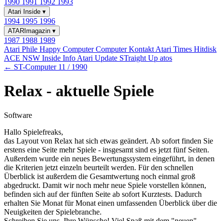
1990
1991
1992
1993
Atari Inside
▾
1994
1995
1996
ATARImagazin
▾
1987
1988
1989
Atari Phile
Happy Computer
Computer Kontakt
Atari Times
Hitdisk
ACE NSW Inside Info
Atari Update
STraight Up
atos
← ST-Computer 11 / 1990
Relax - aktuelle Spiele
Software
Hallo Spielefreaks,
das Layout von Relax hat sich etwas geändert. Ab sofort finden Sie
erstens eine Seite mehr Spiele - insgesamt sind es jetzt fünf Seiten.
Außerdem wurde ein neues Bewertungssystem eingeführt, in denen
die Kriterien jetzt einzeln beurteilt werden. Für den schnellen
Überblick ist außerdem die Gesamtwertung noch einmal groß
abgedruckt. Damit wir noch mehr neue Spiele vorstellen können,
befinden sich auf der fünften Seite ab sofort Kurztests. Dadurch
erhalten Sie Monat für Monat einen umfassenden Überblick über die
Neuigkeiten der Spielebranche.
Schreiben Sie uns, Ihre Wünsche! Viel Spaß mit dem "neuen"