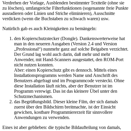
Verdrehen der Vorlage, Ausblenden bestimmter Textteile (ohne sie
zu löschen), umfangreiche Filterfunktionen (sogenannte freie Punkte
ausradieren oder Linien und Striche eliminieren), Ausschnitte
verdicken (wenn die Buchstaben zu schwach waren) usw.
Natürlich gab es auch Kleinigkeiten zu bemängeln:
den Kopierschutzstecker (Dongle). Dankenswerterweise hat
man in den neueren Ausgaben (Version 2.4 und Version
„Professional“) nunmehr ganz auf solche Beigaben verzichtet.
Der Grund lag wohl auch darin, daß mehr und mehr
Anwender, mit Hand-Scanners ausgestattet, den ROM-Port
nicht nutzen konnten.
Aber: einen Kopierschutz gibt es dennoch. Mittels eines
Installationsprogramms werden Name und Anschrift des
Benutzers abgefragt und im Programmcode versteckt. Ohne
diese Installation läuft nichts, aber der Benutzer ist im
Programm verewigt. Das ist das kleinere Übel unter den
Schutzmechanismen.
das Begrüßungsbild. Dieser kleine Film, der sich damals
zuerst über den Bildschirm breitmachte, ist der Einsicht
gewichen, kostbare Programmiererzeit für sinnvollere
Anwendungen zu verwenden.
Eines ist aber geblieben: die typische Bildaufteilung von damals,