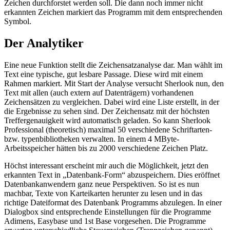
Zeichen durchforstet werden soll. Die dann noch immer nicht
erkannten Zeichen markiert das Programm mit dem entsprechenden
Symbol.
Der Analytiker
Eine neue Funktion stellt die Zeichensatzanalyse dar. Man wählt im
Text eine typische, gut lesbare Passage. Diese wird mit einem
Rahmen markiert. Mit Start der Analyse versucht Sherlook nun, den
Text mit allen (auch extern auf Datenträgern) vorhandenen
Zeichensätzen zu vergleichen. Dabei wird eine Liste erstellt, in der
die Ergebnisse zu sehen sind. Der Zeichensatz mit der höchsten
Treffergenauigkeit wird automatisch geladen. So kann Sherlook
Professional (theoretisch) maximal 50 verschiedene Schriftarten-
bzw. typenbibliotheken verwalten. In einem 4 MByte-
Arbeitsspeicher hätten bis zu 2000 verschiedene Zeichen Platz.
Höchst interessant erscheint mir auch die Möglichkeit, jetzt den
erkannten Text in „Datenbank-Form“ abzuspeichern. Dies eröffnet
Datenbankanwendern ganz neue Perspektiven. So ist es nun
machbar, Texte von Karteikarten herunter zu lesen und in das
richtige Dateiformat des Datenbank Programms abzulegen. In einer
Dialogbox sind entsprechende Einstellungen für die Programme
Adimens, Easybase und 1st Base vorgesehen. Die Programme