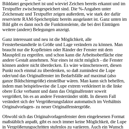
Bilddatei gespeichert ist und wieviel Zeichen bereits erkannt und im
Textpuffer zwischengespeichert sind. Die %-Angaben unter
Zeichensatz und Textpuffer zeigen außerdem, wie stark der dafür
reservierte RAM-Speicherplatz bereits ausgelastet ist. Ganz unten im
Bild gibt es dann noch die Funktionsleiste, die bei drei Einträgen
weitere (andere) Belegungen anzeigt.
Ganz interessant und neu ist die Möglichkeit, alle
Fensterbestandteile in Größe und Lage verändern zu können. Man
braucht nur die Kopfleisten oder Ränder der Fenster mit dem
Mauspfeil zu ergreifen. und schon kann die Arbeitsoberfläche eine
andere Gestalt annehmen. Nur eines ist nicht möglich - die Fenster
können andere nicht überdecken. Es wäre wünschenswert, diesen
Punkt noch einmal zu überdenken, so daß zumindest die Lupe
oder/und das Originalfenster im Bedarfsfälle auf maximal (also
ganze Bildschirmgröße) einstellbar wären. Man kann sich behelfen,
indem man beispielsweise die Lupe extrem verkleinert in die linke
obere Ecke verbannt und dann das Originalfenster soweit
vergrößert, bis es an andere Fensterränder stößt. In diesem Fall
verändert sich der Vergrößerungsfaktor automatisch im Verhältnis
Originalvorlagen- zu neuer Originalfenstergröße.
Obwohl sich das Originalvorlagenfenster dem eingelesenen Format
maßstäblich anpaßt, gibt es noch immer keine Möglichkeit, die Lupe
in Vergrößerungsschritten stufenlos zu variieren. Auch ein Wunsch