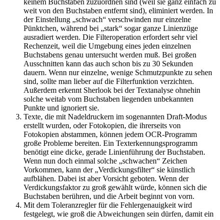
keinem Buchstaben zuzuordnen sind (weil sie ganz einfach zu
weit von den Buchstaben entfernt sind), eliminiert werden. In
der Einstellung „schwach“ verschwinden nur einzelne
Pünktchen, während bei „stark“ sogar ganze Linienzüge
ausradiert werden. Die Filteroperation erfordert sehr viel
Rechenzeit, weil die Umgebung eines jeden einzelnen
Buchstabens genau untersucht werden muß. Bei großen
Ausschnitten kann das auch schon bis zu 30 Sekunden
dauern. Wenn nur einzelne, wenige Schmutzpunkte zu sehen
sind, sollte man lieber auf die Filterfunktion verzichten.
Außerdem erkennt Sherlook bei der Textanalyse ohnehin
solche weitab vom Buchstaben liegenden unbekannten
Punkte und ignoriert sie.
Texte, die mit Nadeldruckern im sogenannten Draft-Modus
erstellt wurden, oder Fotokopien, die ihrerseits von
Fotokopien abstammen, können jedem OCR-Programm
große Probleme bereiten. Ein Texterkennungsprogramm
benötigt eine dicke, gerade Linienführung der Buchstaben.
Wenn nun doch einmal solche „schwachen“ Zeichen
Vorkommen, kann der „Verdickungsfilter“ sie künstlich
aufblähen. Dabei ist aber Vorsicht geboten. Wenn der
Verdickungsfaktor zu groß gewählt würde, können sich die
Buchstaben berühren, und die Arbeit beginnt von vorn.
Mit dem Toleranzregler für die Fehlergenauigkeit wird
festgelegt, wie groß die Abweichungen sein dürfen, damit ein