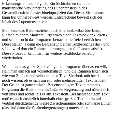
Erkennungsrahmen möglich. Ein Sichtrahmen stellt die
maßstäbliche Verkleinerung des Lupenfensters in das
Gesamtübersichtsfenster hineinprojiziert dar. Dieser Sichtrahmen
kann frei umherbewegt werden. Entsprechend bewegt sich der
Inhalt des Lupenfensters mit.
Man kann das Rahmenziehen auch Sherlook selbst überlassen.
Einfach mit dem Mauspfeil irgendwo einen Textblock anklicken -
und schon sucht das Programm benachbarte freie Leerflächen ab.
Diese stellen ja dann die Begrenzung eines Textbereiches dar - und
schon wird dort ein Rahmen herumgezogen (halbautomatisch).
Diese Prozedur kann man für weitere Textblöcke beliebig
wiederholen.
Wenn man das ganze Spiel völlig dem Programm überlassen will,
stellt man einfach auf vollautomatisch, und die Rahmen legen sich
wie von Zauberhand selbst um den Text. Sherlook möchte dann nur
noch wissen, ob es sich um ein- oder mehrspaltigen Text handelt.
Der Grund ist ganz einfach. Bei einspaltigem Text nimmt das
Programm die Blattränder als äußerste Begrenzung und nähert sich
von links und rechts, bis es auf Text stößt. Bei mehrspaltigem Text
muß es auch zusätzlich innerhalb eines großen Textblocks auf
vertikal durchziehende weiße Zwischenräume oder schwarze Linien
(das sind dann die Spaltenbegrenzungen) untersuchen.