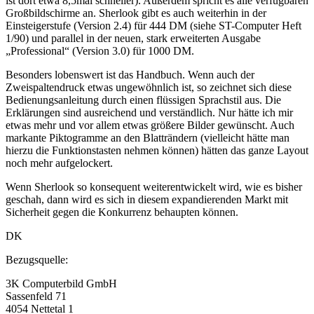
ist dort etwa 8,5mal schneller). Außerdem spricht es alle verfügbaren
Großbildschirme an. Sherlook gibt es auch weiterhin in der
Einsteigerstufe (Version 2.4) für 444 DM (siehe ST-Computer Heft
1/90) und parallel in der neuen, stark erweiterten Ausgabe
„Professional“ (Version 3.0) für 1000 DM.
Besonders lobenswert ist das Handbuch. Wenn auch der
Zweispaltendruck etwas ungewöhnlich ist, so zeichnet sich diese
Bedienungsanleitung durch einen flüssigen Sprachstil aus. Die
Erklärungen sind ausreichend und verständlich. Nur hätte ich mir
etwas mehr und vor allem etwas größere Bilder gewünscht. Auch
markante Piktogramme an den Blatträndern (vielleicht hätte man
hierzu die Funktionstasten nehmen können) hätten das ganze Layout
noch mehr aufgelockert.
Wenn Sherlook so konsequent weiterentwickelt wird, wie es bisher
geschah, dann wird es sich in diesem expandierenden Markt mit
Sicherheit gegen die Konkurrenz behaupten können.
DK
Bezugsquelle:
3K Computerbild GmbH
Sassenfeld 71
4054 Nettetal 1