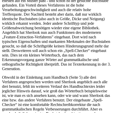
ehesten auf ein Muster paßt - und schon ist der gesuchte Buchstabe
gefunden. Ein Vorteil dieses Verfahrens ist die hohe
Verarbeitungsgeschwindigkeit und auch die relativ hohe
Trefferquote. Der Nachteil besteht aber darin, daß nur wirklich
identische Buchstaben (also auch in Größe, Dicke und Neigung)
wirklich erkannt werden. Jeder andere Schrifttyp und jede
Größenabweichung benötigen wieder eine eigene Bibliothek.
Angeblich hat Sherlook nun auch Funktionen des moderneren
„Feature-Extraction-Verfahrens" eingebaut. Dort wird nach
typischen Eigenschaften und markanten Merkmalen der Buchstaben
gesucht, so daß die Schriftgröße keinen Hinderungsgrund mehr dar
stellt. Desweiteren soll auch schon ein „Spell-Checker“ eingebaut
sein. Dies ist ein kleines Wörterbuch, das nach dem
Erkennungsvorgang ganze Wörter auf grammatikalische und
orthografische Richtigkeit überprüft. Das ist Texterkennung in der 3.
Generation.
Obwohl in der Einleitung zum Handbuch (Seite 5) alle drei
Verfahren angesprochen werden und Sherlook angeblich auch alle
drei benutzt, fehlt im weiteren Verlauf des Handbuchtextes leider
jeglicher Hinweis darauf, wie groß das Wörterbuch beispielsweise
ist, wie man es sich ansehen kann, oder wie und wann Sherlook das
eine bzw. das andere Verfahren benutzt. Der eingebaute „Spell-
Checker“ ist eine komfortable Rechtschreibkorrektur die nach
grammatikalischen Regeln Verbesserungen durchführt. Aber es