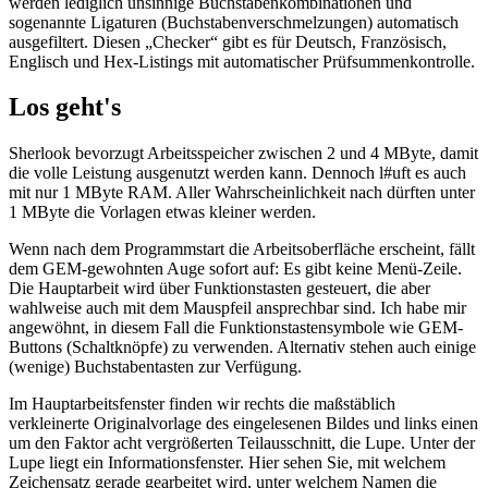
werden lediglich unsinnige Buchstabenkombinationen und
sogenannte Ligaturen (Buchstabenverschmelzungen) automatisch
ausgefiltert. Diesen „Checker“ gibt es für Deutsch, Französisch,
Englisch und Hex-Listings mit automatischer Prüfsummenkontrolle.
Los geht's
Sherlook bevorzugt Arbeitsspeicher zwischen 2 und 4 MByte, damit
die volle Leistung ausgenutzt werden kann. Dennoch l#uft es auch
mit nur 1 MByte RAM. Aller Wahrscheinlichkeit nach dürften unter
1 MByte die Vorlagen etwas kleiner werden.
Wenn nach dem Programmstart die Arbeitsoberfläche erscheint, fällt
dem GEM-gewohnten Auge sofort auf: Es gibt keine Menü-Zeile.
Die Hauptarbeit wird über Funktionstasten gesteuert, die aber
wahlweise auch mit dem Mauspfeil ansprechbar sind. Ich habe mir
angewöhnt, in diesem Fall die Funktionstastensymbole wie GEM-
Buttons (Schaltknöpfe) zu verwenden. Alternativ stehen auch einige
(wenige) Buchstabentasten zur Verfügung.
Im Hauptarbeitsfenster finden wir rechts die maßstäblich
verkleinerte Originalvorlage des eingelesenen Bildes und links einen
um den Faktor acht vergrößerten Teilausschnitt, die Lupe. Unter der
Lupe liegt ein Informationsfenster. Hier sehen Sie, mit welchem
Zeichensatz gerade gearbeitet wird, unter welchem Namen die