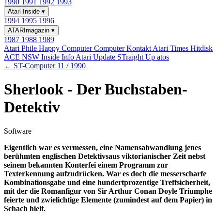
1990
1991
1992
1993
Atari Inside
▾
1994
1995
1996
ATARImagazin
▾
1987
1988
1989
Atari Phile
Happy Computer
Computer Kontakt
Atari Times
Hitdisk
ACE NSW Inside Info
Atari Update
STraight Up
atos
← ST-Computer 11 / 1990
Sherlook - Der Buchstaben-
Detektiv
Software
Eigentlich war es vermessen, eine Namensabwandlung jenes
berühmten englischen Detektivsaus viktorianischer Zeit nebst
seinem bekannten Konterfei einem Programm zur
Texterkennung aufzudrücken. War es doch die messerscharfe
Kombinationsgabe und eine hundertprozentige Treffsicherheit,
mit der die Romanfigur von Sir Arthur Conan Doyle Triumphe
feierte und zwielichtige Elemente (zumindest auf dem Papier) in
Schach hielt.