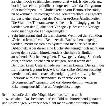
Zeichen noch zu ähnlichen zugeordnet wird. Ist die Toleranz
hoch (also sehr empfindlich) eingestellt, wird das Programm
öfter nachfragen, um Ähnlichkeiten vom Benutzer be stätigt
zu bekommen. Je niedriger diese Toleranzschwelle angesetzt
ist, desto eher akzeptiert der Rechner gröbere Ähnlichkeiten.
Die Wahl des Toleranzwertes sollte auch abhängig gemacht
werden von der Qualität der Vorlage - je besser die Vorlage,
desto niedriger die Fehlergenauigkeit.
Sehr interessant sind die Lernphasen. Wenn bei der Funktion
„Zeichen lernen“ vom Benutzer die Buchstaben eingetippt
werden, merkt sie sich das System und markiert sie in der
Bibliothek. Aber dieser eine Buchstabe genügt noch nicht, um
später dem System hinreichende Sicherheit für ähnlich
aussehende Zeichen zu geben. Deswegen verlangt Sherlook
öfter, ähnliche Zeichen zu bestätigen, selbst wenn der
Benutzer kaum Unterschiede ausmachen konnte. Die Zahl der
Lernphasen legt nun fest, wie oft das selbe Zeichen bestätigt
werden muß, um hernach als endgültig „erlernt“ zu gelten. In
Sherlook wird das letztendlich so erlernte Zeichen
„Normzeichen“ genannt, und erst dieses dient in weiteren
Erkennungsdurchläufen als Vergleichsvorlage.
Schön ist außerdem die Möglichkeit, das Lernen auch
auszuschalten. Das bedeutet, daß ein Bild bei hinreichend genauen
und vollzähligen Normzeichen nicht mehr weiter auf unbekannte