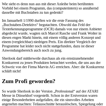
Wie sieht es denn nun aus mit dieser Anleihe beim berühmten
Vorbild bei einem Programm, das (computerintern) so annähernd
dasselbe mit Buchstaben zu tun gedenkt?
Im Januarheft 1/1990 durften wir die erste Fassung des
„Buchstaben-Detektivs“ begutachten. Obwohl das Feld der
Texterkennungsprogramme (OCR) damals von nur einem Anbieter
abgedeckt wurde, wagten sich Marcel Rasche und Frank Wolter in
diesen engen Markt hinein, mit einem völlig anderen Konzept und
einem (vergleichbar) niedrigen Preis. Ein direkter Vergleich der
Programme hat leider noch nicht stattgefunden, dazu ist dieser
Anwendungsbereich auch noch zu jung.
Sherlook darf mittlerweile durchaus als ein ernstzunehmender
Konkurrent zu jenen Produkten betrachtet werden, die uns aus der
Schweiz von der Firma Marvin AG erreichen. Aber: die Konkurrenz
schläft nicht!
Zum Profi geworden?
So wurde Sherlook in der Version „Professional“ auf der ATARI
Messe in Düsseldorf vorgestellt. Schon in der Erstversion waren
einige Besonderheiten aufgefallen, die ein sinnvolles Arbeiten
angenehm machten: Teilausschnitte herauslöschen, Spiegelung oder