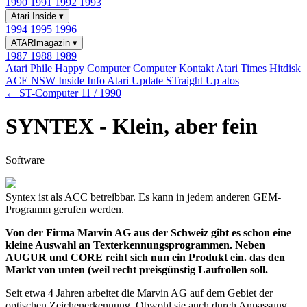
1990
1991
1992
1993
Atari Inside
▾
1994
1995
1996
ATARImagazin
▾
1987
1988
1989
Atari Phile
Happy Computer
Computer Kontakt
Atari Times
Hitdisk
ACE NSW Inside Info
Atari Update
STraight Up
atos
← ST-Computer 11 / 1990
SYNTEX - Klein, aber fein
Software
Syntex ist als ACC betreibbar. Es kann in jedem anderen GEM-
Programm gerufen werden.
Von der Firma Marvin AG aus der Schweiz gibt es schon eine
kleine Auswahl an Texterkennungsprogrammen. Neben
AUGUR und CORE reiht sich nun ein Produkt ein. das den
Markt von unten (weil recht preisgünstig Laufrollen soll.
Seit etwa 4 Jahren arbeitet die Marvin AG auf dem Gebiet der
optischen Zeichenerkennung. Obwohl sie auch durch Anpassung