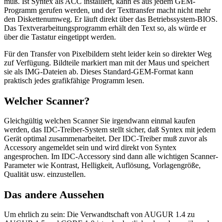
muß. Ist Syntex als ACC installiert, kann es aus jedem GEM-
Programm gerufen werden, und der Texttransfer macht nicht mehr
den Diskettenumweg. Er läuft direkt über das Betriebssystem-BIOS.
Das Textverarbeitungsprogramm erhält den Text so, als würde er
über die Tastatur eingetippt werden.
Für den Transfer von Pixelbildern steht leider kein so direkter Weg
zuf Verfügung. Bildteile markiert man mit der Maus und speichert
sie als IMG-Dateien ab. Dieses Standard-GEM-Format kann
praktisch jedes grafikfähige Programm lesen.
Welcher Scanner?
Gleichgültig welchen Scanner Sie irgendwann einmal kaufen
werden, das IDC-Treiber-System stellt sicher, daß Syntex mit jedem
Gerät optimal zusammenarbeitet. Der IDC-Treiber muß zuvor als
Accessory angemeldet sein und wird direkt von Syntex
angesprochen. Im IDC-Accessory sind dann alle wichtigen Scanner-
Parameter wie Kontrast, Helligkeit, Auflösung, Vorlagengröße,
Qualität usw. einzustellen.
Das andere Aussehen
Um ehrlich zu sein: Die Verwandtschaft von AUGUR 1.4 zu