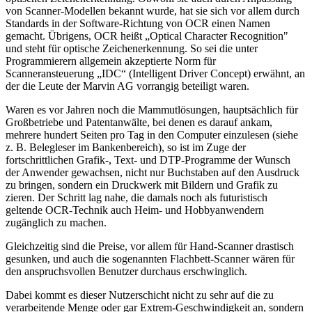
von Scanner-Modellen bekannt wurde, hat sie sich vor allem durch
Standards in der Software-Richtung von OCR einen Namen
gemacht. Übrigens, OCR heißt „Optical Character Recognition"
und steht für optische Zeichenerkennung. So sei die unter
Programmierern allgemein akzeptierte Norm für
Scanneransteuerung „IDC“ (Intelligent Driver Concept) erwähnt, an
der die Leute der Marvin AG vorrangig beteiligt waren.
Waren es vor Jahren noch die Mammutlösungen, hauptsächlich für
Großbetriebe und Patentanwälte, bei denen es darauf ankam,
mehrere hundert Seiten pro Tag in den Computer einzulesen (siehe
z. B. Belegleser im Bankenbereich), so ist im Zuge der
fortschrittlichen Grafik-, Text- und DTP-Programme der Wunsch
der Anwender gewachsen, nicht nur Buchstaben auf den Ausdruck
zu bringen, sondern ein Druckwerk mit Bildern und Grafik zu
zieren. Der Schritt lag nahe, die damals noch als futuristisch
geltende OCR-Technik auch Heim- und Hobbyanwendern
zugänglich zu machen.
Gleichzeitig sind die Preise, vor allem für Hand-Scanner drastisch
gesunken, und auch die sogenannten Flachbett-Scanner wären für
den anspruchsvollen Benutzer durchaus erschwinglich.
Dabei kommt es dieser Nutzerschicht nicht zu sehr auf die zu
verarbeitende Menge oder gar Extrem-Geschwindigkeit an, sondern