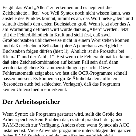
Es gilt das Wort „Allen" zu erkennen und es liegt erst die
Zeichenkette „.llen" vor. Weil Syntex noch nicht wissen kann, was
anstelle des Punktes kommt, nimmt es an, das Wort hieße „Ilen" und
schreib deshalb den ersten Buchstaben groß. Wenn jetzt aber das A
am Wortanfang definiert wird würde daraus „Allen" werden. Jetzt
tritt die Fehlerbibliothek in Kraft und stellt fest, daß zwei
Großbuchstaben üblicherweise nicht in einem Wort stehen können
und daß nach einem Selbstlaut (hier: A) durchaus zwei gleiche
Buchstaben folgen dürfen (hier: ll). Ähnlich ist die Prozedur bei
Klein-"I" und der Zahl „1". Erst wenn die Fehlerautomatik erkennt,
daß eine Zeichenkombination auf keinen Fall sein darf, dann
werden tauglichere Zusammenstellungen gesucht. Diese
Fehlerautomatik zeigt aber, wo fast alle OCR-Programme schnell
passen müssen. Es können so große Ähnlichkeiten auftreten
(besonders auch bei schlechten Vorlagen), daß das Programm
keinen Unterschied mehr erkennt.
Der Arbeitsspeicher
Wenn Syntex als Programm gestartet wird, stellt die Größe des
Arbeitsspeichers kein Problem dar, es steht praktisch der ganze
RAM-Bereich zur Verfügung. Anders aber, wenn Syntex als ACC
installiert ist. Viele Anwenderprogramme unterschlagen den ganzen
freien RAM-Speicher, und da kann Syntex natürlich nicht