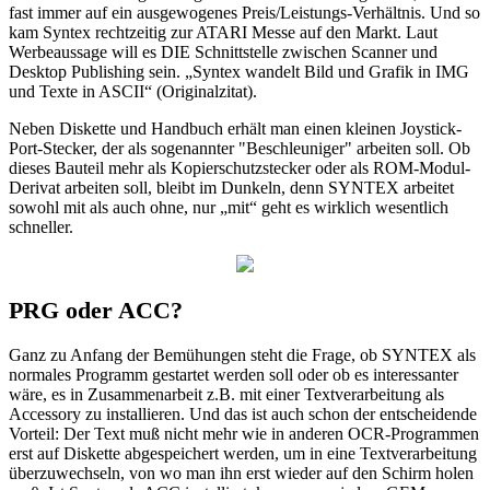
fast immer auf ein ausgewogenes Preis/Leistungs-Verhältnis. Und so
kam Syntex rechtzeitig zur ATARI Messe auf den Markt. Laut
Werbeaussage will es DIE Schnittstelle zwischen Scanner und
Desktop Publishing sein. „Syntex wandelt Bild und Grafik in IMG
und Texte in ASCII“ (Originalzitat).
Neben Diskette und Handbuch erhält man einen kleinen Joystick-
Port-Stecker, der als sogenannter "Beschleuniger" arbeiten soll. Ob
dieses Bauteil mehr als Kopierschutzstecker oder als ROM-Modul-
Derivat arbeiten soll, bleibt im Dunkeln, denn SYNTEX arbeitet
sowohl mit als auch ohne, nur „mit“ geht es wirklich wesentlich
schneller.
PRG oder ACC?
Ganz zu Anfang der Bemühungen steht die Frage, ob SYNTEX als
normales Programm gestartet werden soll oder ob es interessanter
wäre, es in Zusammenarbeit z.B. mit einer Textverarbeitung als
Accessory zu installieren. Und das ist auch schon der entscheidende
Vorteil: Der Text muß nicht mehr wie in anderen OCR-Programmen
erst auf Diskette abgespeichert werden, um in eine Textverarbeitung
überzuwechseln, von wo man ihn erst wieder auf den Schirm holen