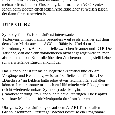
mehrarbeiten. In einer Einstellung kann man dem ACC-Syntex
schon beim Booten einen festen Arbeitsspeicher zu weisen lassen,
der dann für es reserviert ist.
DTP-OCR?
Syntex gefällt! Es ist ein äußerst interessantes
Texterkennungsprogramm, besonders weil es als einziges auf dem
deutschen Markt auch als ACC lauffähig ist. Und da macht die
Einordnung Sinn: Als Schnittstelle zwischen Scanner und DTP. Die
Tatsache, daß die Schriftbibliotheken nicht angezeigt werden, man
also keine direkte Kontrolle über den Zeichenvorrat hat, stellt keine
schwerwiegende Einschränkung dar.
Das Handbuch ist für meine Begriffe akzeptabel und erklärt
Vorgänge und Bedienungsweise auf 84 Seiten ausführlich. Der
„Durchsatz" an Bildern hätte ruhig etwas reichhaltiger ausfallen
können. Leider konnte man sich zu Hilfsmitteln wie Piktogrammen
(leicht wiedererkennbare Symbole) oder Marginalien
(Randbeschriftung) im Handbuch nicht durchringen. Die Kapitel
sind brav Menüpunkt für Menüpunkt durchstrukturiert.
Übrigens: Syntex läuft klaglos auf dem ATARI TT und allen
Großbildschirmen. Preisfrage: Wieviel kostet so ein Programm?