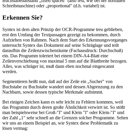
Buchstabenabstand „fixed spaced" (also fest, wie bei der normalen
Schreibmaschine) oder „proportional" (d.h. variabel) ist.
Erkennen Sie?
Syntex ist dem alten Prinzip der OCR-Programme treu geblieben,
erst den Umfang der Textpassagen gezeigt zu bekommen, durch
Aufziehen von Rahmen. Nach dem Start des Erkennungsvorganges
untersucht Syntex das Dokument auf seine Schräglage und teilt
daraufhin die Zeilenzwischenräume (Fachausdruck: Durchschuß)
ein. Das Programm toleriert bei einem DIN-A4-Blatt eine
Zeilenverschiebung von maximal 5 mm auf die Blattbreite bezogen.
Alles, was schräger ist, muß dann eben nochmal eingescannt
werden.
Segmentieren heißt nun, daß auf der Zeile ein „Sucher" von
Buchstabe zu Buchstabe wandert und dessen Abgrenzung zu den
Nachbarn, sowie dessen typische Merkmale aufnimmt.
Bei einigen Zeichen kann es sehr leicht zu Fehlern kommen, weil
das Programm durch deren große Ähnlichkeit verwirrt ist. So stößt
man beispielsweise bei Groß-"I" und Klein "l" oder Klein-"I" und
der Zahl „1" sehr schnell an die Grenzen solcher Programme. Sehen
wir uns an einem Beispiel an, wie Syntex diese Problematik zu
lösen vermag: