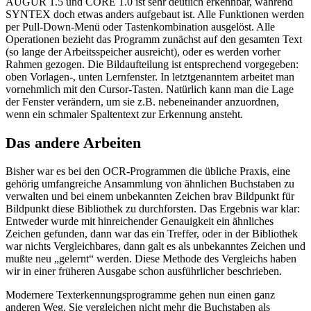
AUGUR 1.5 und CORE 1.0 ist sehr deutlich erkennbar, während
SYNTEX doch etwas anders aufgebaut ist. Alle Funktionen werden
per Pull-Down-Menü oder Tastenkombination ausgelöst. Alle
Operationen bezieht das Programm zunächst auf den gesamten Text
(so lange der Arbeitsspeicher ausreicht), oder es werden vorher
Rahmen gezogen. Die Bildaufteilung ist entsprechend vorgegeben:
oben Vorlagen-, unten Lernfenster. In letztgenanntem arbeitet man
vornehmlich mit den Cursor-Tasten. Natürlich kann man die Lage
der Fenster verändern, um sie z.B. nebeneinander anzuordnen,
wenn ein schmaler Spaltentext zur Erkennung ansteht.
Das andere Arbeiten
Bisher war es bei den OCR-Programmen die übliche Praxis, eine
gehörig umfangreiche Ansammlung von ähnlichen Buchstaben zu
verwalten und bei einem unbekannten Zeichen brav Bildpunkt für
Bildpunkt diese Bibliothek zu durchforsten. Das Ergebnis war klar:
Entweder wurde mit hinreichender Genauigkeit ein ähnliches
Zeichen gefunden, dann war das ein Treffer, oder in der Bibliothek
war nichts Vergleichbares, dann galt es als unbekanntes Zeichen und
mußte neu „gelernt“ werden. Diese Methode des Vergleichs haben
wir in einer früheren Ausgabe schon ausführlicher beschrieben.
Modernere Texterkennungsprogramme gehen nun einen ganz
anderen Weg. Sie vergleichen nicht mehr die Buchstaben als