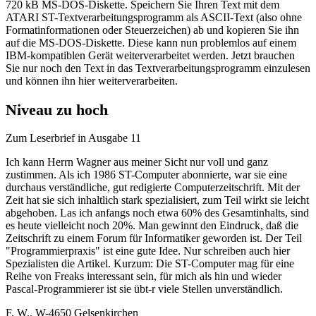
720 kB MS-DOS-Diskette. Speichern Sie Ihren Text mit dem
ATARI ST-Textverarbeitungsprogramm als ASCII-Text (also ohne
Formatinformationen oder Steuerzeichen) ab und kopieren Sie ihn
auf die MS-DOS-Diskette. Diese kann nun problemlos auf einem
IBM-kompatiblen Gerät weiterverarbeitet werden. Jetzt brauchen
Sie nur noch den Text in das Textverarbeitungsprogramm einzulesen
und können ihn hier weiterverarbeiten.
Niveau zu hoch
Zum Leserbrief in Ausgabe 11
Ich kann Herrn Wagner aus meiner Sicht nur voll und ganz
zustimmen. Als ich 1986 ST-Computer abonnierte, war sie eine
durchaus verständliche, gut redigierte Computerzeitschrift. Mit der
Zeit hat sie sich inhaltlich stark spezialisiert, zum Teil wirkt sie leicht
abgehoben. Las ich anfangs noch etwa 60% des Gesamtinhalts, sind
es heute vielleicht noch 20%. Man gewinnt den Eindruck, daß die
Zeitschrift zu einem Forum für Informatiker geworden ist. Der Teil
"Programmierpraxis" ist eine gute Idee. Nur schreiben auch hier
Spezialisten die Artikel. Kurzum: Die ST-Computer mag für eine
Reihe von Freaks interessant sein, für mich als hin und wieder
Pascal-Programmierer ist sie übt-r viele Stellen unverständlich.
F. W.. W-4650 Gelsenkirchen