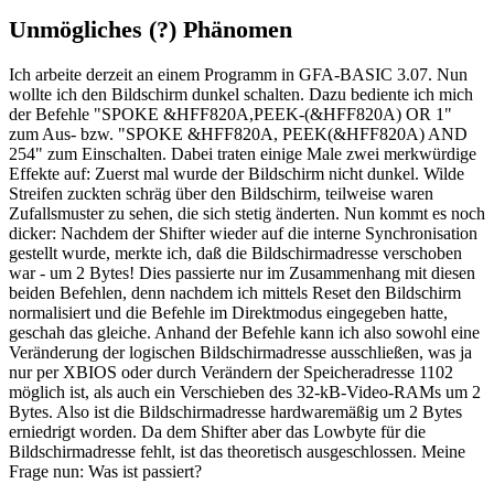
Unmögliches (?) Phänomen
Ich arbeite derzeit an einem Programm in GFA-BASIC 3.07. Nun
wollte ich den Bildschirm dunkel schalten. Dazu bediente ich mich
der Befehle "SPOKE &HFF820A,PEEK-(&HFF820A) OR 1"
zum Aus- bzw. "SPOKE &HFF820A, PEEK(&HFF820A) AND
254" zum Einschalten. Dabei traten einige Male zwei merkwürdige
Effekte auf: Zuerst mal wurde der Bildschirm nicht dunkel. Wilde
Streifen zuckten schräg über den Bildschirm, teilweise waren
Zufallsmuster zu sehen, die sich stetig änderten. Nun kommt es noch
dicker: Nachdem der Shifter wieder auf die interne Synchronisation
gestellt wurde, merkte ich, daß die Bildschirmadresse verschoben
war - um 2 Bytes! Dies passierte nur im Zusammenhang mit diesen
beiden Befehlen, denn nachdem ich mittels Reset den Bildschirm
normalisiert und die Befehle im Direktmodus eingegeben hatte,
geschah das gleiche. Anhand der Befehle kann ich also sowohl eine
Veränderung der logischen Bildschirmadresse ausschließen, was ja
nur per XBIOS oder durch Verändern der Speicheradresse 1102
möglich ist, als auch ein Verschieben des 32-kB-Video-RAMs um 2
Bytes. Also ist die Bildschirmadresse hardwaremäßig um 2 Bytes
erniedrigt worden. Da dem Shifter aber das Lowbyte für die
Bildschirmadresse fehlt, ist das theoretisch ausgeschlossen. Meine
Frage nun: Was ist passiert?