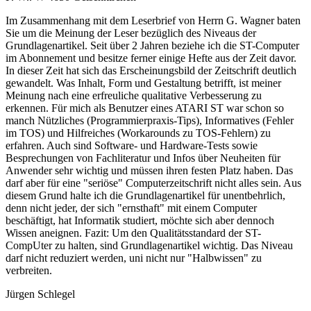
Im Zusammenhang mit dem Leserbrief von Herrn G. Wagner baten
Sie um die Meinung der Leser bezüglich des Niveaus der
Grundlagenartikel. Seit über 2 Jahren beziehe ich die ST-Computer
im Abonnement und besitze ferner einige Hefte aus der Zeit davor.
In dieser Zeit hat sich das Erscheinungsbild der Zeitschrift deutlich
gewandelt. Was Inhalt, Form und Gestaltung betrifft, ist meiner
Meinung nach eine erfreuliche qualitative Verbesserung zu
erkennen. Für mich als Benutzer eines ATARI ST war schon so
manch Nützliches (Programmierpraxis-Tips), Informatives (Fehler
im TOS) und Hilfreiches (Workarounds zu TOS-Fehlern) zu
erfahren. Auch sind Software- und Hardware-Tests sowie
Besprechungen von Fachliteratur und Infos über Neuheiten für
Anwender sehr wichtig und müssen ihren festen Platz haben. Das
darf aber für eine "seriöse" Computerzeitschrift nicht alles sein. Aus
diesem Grund halte ich die Grundlagenartikel für unentbehrlich,
denn nicht jeder, der sich "ernsthaft" mit einem Computer
beschäftigt, hat Informatik studiert, möchte sich aber dennoch
Wissen aneignen. Fazit: Um den Qualitätsstandard der ST-
CompUter zu halten, sind Grundlagenartikel wichtig. Das Niveau
darf nicht reduziert werden, uni nicht nur "Halbwissen" zu
verbreiten.
Jürgen Schlegel