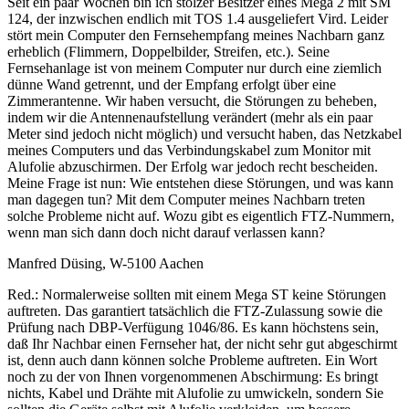
Seit ein paar Wochen bin ich stolzer Besitzer eines Mega 2 mit SM
124, der inzwischen endlich mit TOS 1.4 ausgeliefert Vird. Leider
stört mein Computer den Fernsehempfang meines Nachbarn ganz
erheblich (Flimmern, Doppelbilder, Streifen, etc.). Seine
Fernsehanlage ist von meinem Computer nur durch eine ziemlich
dünne Wand getrennt, und der Empfang erfolgt über eine
Zimmerantenne. Wir haben versucht, die Störungen zu beheben,
indem wir die Antennenaufstellung verändert (mehr als ein paar
Meter sind jedoch nicht möglich) und versucht haben, das Netzkabel
meines Computers und das Verbindungskabel zum Monitor mit
Alufolie abzuschirmen. Der Erfolg war jedoch recht bescheiden.
Meine Frage ist nun: Wie entstehen diese Störungen, und was kann
man dagegen tun? Mit dem Computer meines Nachbarn treten
solche Probleme nicht auf. Wozu gibt es eigentlich FTZ-Nummern,
wenn man sich dann doch nicht darauf verlassen kann?
Manfred Düsing, W-5100 Aachen
Red.: Normalerweise sollten mit einem Mega ST keine Störungen
auftreten. Das garantiert tatsächlich die FTZ-Zulassung sowie die
Prüfung nach DBP-Verfügung 1046/86. Es kann höchstens sein,
daß Ihr Nachbar einen Fernseher hat, der nicht sehr gut abgeschirmt
ist, denn auch dann können solche Probleme auftreten. Ein Wort
noch zu der von Ihnen vorgenommenen Abschirmung: Es bringt
nichts, Kabel und Drähte mit Alufolie zu umwickeln, sondern Sie