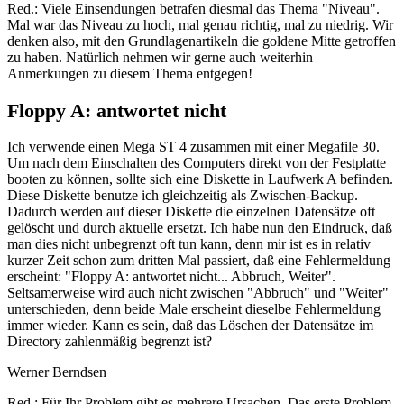
Red.: Viele Einsendungen betrafen diesmal das Thema "Niveau".
Mal war das Niveau zu hoch, mal genau richtig, mal zu niedrig. Wir
denken also, mit den Grundlagenartikeln die goldene Mitte getroffen
zu haben. Natürlich nehmen wir gerne auch weiterhin
Anmerkungen zu diesem Thema entgegen!
Floppy A: antwortet nicht
Ich verwende einen Mega ST 4 zusammen mit einer Megafile 30.
Um nach dem Einschalten des Computers direkt von der Festplatte
booten zu können, sollte sich eine Diskette in Laufwerk A befinden.
Diese Diskette benutze ich gleichzeitig als Zwischen-Backup.
Dadurch werden auf dieser Diskette die einzelnen Datensätze oft
gelöscht und durch aktuelle ersetzt. Ich habe nun den Eindruck, daß
man dies nicht unbegrenzt oft tun kann, denn mir ist es in relativ
kurzer Zeit schon zum dritten Mal passiert, daß eine Fehlermeldung
erscheint: "Floppy A: antwortet nicht... Abbruch, Weiter".
Seltsamerweise wird auch nicht zwischen "Abbruch" und "Weiter"
unterschieden, denn beide Male erscheint dieselbe Fehlermeldung
immer wieder. Kann es sein, daß das Löschen der Datensätze im
Directory zahlenmäßig begrenzt ist?
Werner Berndsen
Red.: Für Ihr Problem gibt es mehrere Ursachen. Das erste Problem