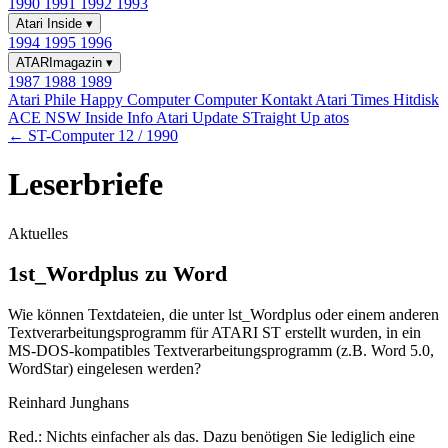
1990
1991
1992
1993
Atari Inside
▾
1994
1995
1996
ATARImagazin
▾
1987
1988
1989
Atari Phile
Happy Computer
Computer Kontakt
Atari Times
Hitdisk
ACE NSW Inside Info
Atari Update
STraight Up
atos
← ST-Computer 12 / 1990
Leserbriefe
Aktuelles
1st_Wordplus zu Word
Wie können Textdateien, die unter lst_Wordplus oder einem anderen
Textverarbeitungsprogramm für ATARI ST erstellt wurden, in ein
MS-DOS-kompatibles Textverarbeitungsprogramm (z.B. Word 5.0,
WordStar) eingelesen werden?
Reinhard Junghans
Red.: Nichts einfacher als das. Dazu benötigen Sie lediglich eine