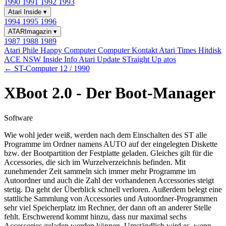
1990
1991
1992
1993
Atari Inside
▾
1994
1995
1996
ATARImagazin
▾
1987
1988
1989
Atari Phile
Happy Computer
Computer Kontakt
Atari Times
Hitdisk
ACE NSW Inside Info
Atari Update
STraight Up
atos
← ST-Computer 12 / 1990
XBoot 2.0 - Der Boot-Manager
Software
Wie wohl jeder weiß, werden nach dem Einschalten des ST alle
Programme im Ordner namens AUTO auf der eingelegten Diskette
bzw. der Bootpartition der Festplatte geladen. Gleiches gilt für die
Accessories, die sich im Wurzelverzeichnis befinden. Mit
zunehmender Zeit sammeln sich immer mehr Programme im
Autoordner und auch die Zahl der vorhandenen Accessories steigt
stetig. Da geht der Überblick schnell verloren. Außerdem belegt eine
stattliche Sammlung von Accessories und Autoordner-Programmen
sehr viel Speicherplatz im Rechner, der dann oft an anderer Stelle
fehlt. Erschwerend kommt hinzu, dass nur maximal sechs
Accessories geladen werden können. Umständlich wird es, wenn