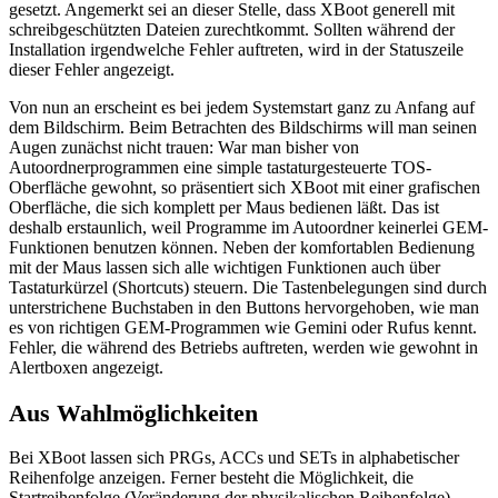
gesetzt. Angemerkt sei an dieser Stelle, dass XBoot generell mit
schreibgeschützten Dateien zurechtkommt. Sollten während der
Installation irgendwelche Fehler auftreten, wird in der Statuszeile
dieser Fehler angezeigt.
Von nun an erscheint es bei jedem Systemstart ganz zu Anfang auf
dem Bildschirm. Beim Betrachten des Bildschirms will man seinen
Augen zunächst nicht trauen: War man bisher von
Autoordnerprogrammen eine simple tastaturgesteuerte TOS-
Oberfläche gewohnt, so präsentiert sich XBoot mit einer grafischen
Oberfläche, die sich komplett per Maus bedienen läßt. Das ist
deshalb erstaunlich, weil Programme im Autoordner keinerlei GEM-
Funktionen benutzen können. Neben der komfortablen Bedienung
mit der Maus lassen sich alle wichtigen Funktionen auch über
Tastaturkürzel (Shortcuts) steuern. Die Tastenbelegungen sind durch
unterstrichene Buchstaben in den Buttons hervorgehoben, wie man
es von richtigen GEM-Programmen wie Gemini oder Rufus kennt.
Fehler, die während des Betriebs auftreten, werden wie gewohnt in
Alertboxen angezeigt.
Aus Wahlmöglichkeiten
Bei XBoot lassen sich PRGs, ACCs und SETs in alphabetischer
Reihenfolge anzeigen. Ferner besteht die Möglichkeit, die
Startreihenfolge (Veränderung der physikalischen Reihenfolge)