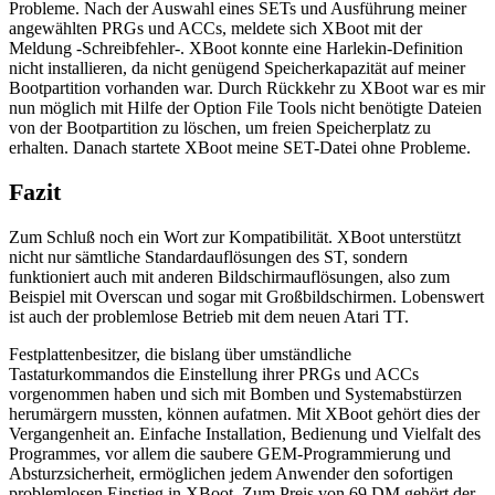
Probleme. Nach der Auswahl eines SETs und Ausführung meiner
angewählten PRGs und ACCs, meldete sich XBoot mit der
Meldung -Schreibfehler-. XBoot konnte eine Harlekin-Definition
nicht installieren, da nicht genügend Speicherkapazität auf meiner
Bootpartition vorhanden war. Durch Rückkehr zu XBoot war es mir
nun möglich mit Hilfe der Option File Tools nicht benötigte Dateien
von der Bootpartition zu löschen, um freien Speicherplatz zu
erhalten. Danach startete XBoot meine SET-Datei ohne Probleme.
Fazit
Zum Schluß noch ein Wort zur Kompatibilität. XBoot unterstützt
nicht nur sämtliche Standardauflösungen des ST, sondern
funktioniert auch mit anderen Bildschirmauflösungen, also zum
Beispiel mit Overscan und sogar mit Großbildschirmen. Lobenswert
ist auch der problemlose Betrieb mit dem neuen Atari TT.
Festplattenbesitzer, die bislang über umständliche
Tastaturkommandos die Einstellung ihrer PRGs und ACCs
vorgenommen haben und sich mit Bomben und Systemabstürzen
herumärgern mussten, können aufatmen. Mit XBoot gehört dies der
Vergangenheit an. Einfache Installation, Bedienung und Vielfalt des
Programmes, vor allem die saubere GEM-Programmierung und
Absturzsicherheit, ermöglichen jedem Anwender den sofortigen
problemlosen Einstieg in XBoot. Zum Preis von 69 DM gehört der