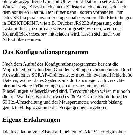
ohne akkugepufferte Uhr sind Uhrzeit und Datum resetfest. Auf
Wunsch fragt XBoot nach einem Kaltstart auch automatisch nach
dem aktuellen Datum. Der Butter kann - sofern vorhanden - für
jedes SET separat aus- oder eingeschaltet werden. Die Einstellungen
in DESKTOP.INF, wie z.B. Drucker-/RS232-Anpassung oder
Tastaturklick, die normalerweise nur gesetzt werden, wenn das
Kontrollfeld-Accessory mitgeladen wird, lassen sich auch von
XBoot übernehmen.
Das Konfigurationsprogramm
Nach dem Aufruf des Konfigurationsprogrammes besteht die
Möglichkeit, verschiedene Grundeinstellungen vorzunehmen. Durch
Auswahl eines SCRAP-Ordners ist es möglich, eventuell fehlerhafte
Dateien, während des Systemstarts dort abzulegen. Ich verzichte
hier auf weitere Erläuterungen, da alle vorzunehmenden
Einstellungen selbsterklärend sind. Hervorzuheben wären nur noch
die frei Wahl des Boot-Laufwerkes für ACCs, die Einbindung der
60 Hz.-Umschaltung und der Mausparameter, wodurch bislang
genutzte Hilfsprogramme der Vergangenheit angehören.
Eigene Erfahrungen
Die Installation von XBoot auf meinem ATARI ST erfolgte ohne