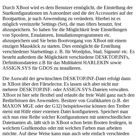
Durch XBoot wird es dem Benutzer ermöglicht, die Einstellung der
Startkonfigurationen im Autoordner und die der Accessories auf der
Bootpartion, je nach Anwendung zu verändern. Hierbei ist es
möglich vereinzelte Settings (Set), die man öfters benutzt, fest
abzuspeichern. So haben Sie die Möglichkeit feste Einstellungen
von Spoolern, Emulatoren, Installationsprogrammen etc.
abzuspeichern und Sie beim Bootvorgang von XBoot mit einem
einzigen Mausklick zu starten. Dies ermöglicht die Erstellung
verschiedener Startsettings z. B. für Wordplus, Stad, Signum! etc. Es
besteht außerdem die Möglichkeit verschiedene DESKTOP.INFs,
Definitionsdateien z.B für das Multitalent HARLEKIN sowie
ASSIGN.SYS für GDOS zu installieren.
Die Auswahl der gewünschten DESKTOP.INF-Datei erfolgt dann
in XBoot über den Fileselector. Es lassen sich aber nicht nur
mehrere DESKTOP.INF- oder ASSIGN.SYS-Dateien verwalten.
XBoot ist hier sehr flexibel und erlaubt die freie Wahl ganz nach den
Bedürfnissen des Anwenders. Besitzer von Grafikkarten (z.B. der
MAXON MGE oder der G32) beispielsweise können den Treiber
meist mit Hilfe einer externen Datei konfigurieren. Speichert man
sich nun eine Reihe solcher Konfigurationen mit unterschiedlichen
Dateinamen ab, läßt sich in XBoot schon beim Booten festlegen, in
welchem Grafikmodus oder mit welchen Farben man arbeiten
möchte. Auf diese Weise kann man auch sehr einfach verschieden