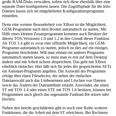
große RAM-Disks verwalten, sofern sich diese ebenfalls über eine
separate Datei konfigurieren lassen. Die Zugriffspfade für die Info-
Dateien lassen sich im mitgelieferten Konfigurationsprogramm
einstellen.
Denn eine wertere Besonderheit von XBoot ist die Möglichkeit,
GEM-Programme nach dem Booten automatisch zu starten. Mit
Hilfe eines kleinen Zusatzprogramms kommen auch Besitzer der
älteren TOS-Versionen 1.0 und 1.2 in den Genuß dieser Funktion.
Ab TOS 1.4 gibt es zwar eine offizielle Möglichkeit, ein GEM-
Programm automatisch zu starten, jedoch ist dies auf ein einziges
Programm beschränkt: Will man einmal ein anderes Programm
automatisch starten lassen, so muss man es erst auf dem Desktop
ändern und mit Arbeit sichern abspeichern. Das geht mit XBoot
erheblich einfacher. Hier läßt sich für jedes der gespeicherten SETs
ein Autostart-Programm angeben. Die Auswahl des Programms
erfolgt über einen Fileselector, der neben der einfachen
Dateiauswahl auch das Umbenennen und Löschen von Dateien
sowie das Ändern der Dateiattribute erlaubt. Anwender, die einen
ST mit TOS 1.4 oder einen STE mit TOS 1.6 besitzen, können bei
Programmen auch gleich das sogenannte Fastload-Bit setzen oder
löschen.
Neben den bereits geschilderten gibt es noch eine Reihe weiterer
Funktionen, die die Arbeit mit dem ST erleichtern. Bei Rechnern