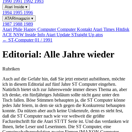
1990
1991
1992
1993
Atari Inside
▾
1994
1995
1996
ATARImagazin
▾
1987
1988
1989
Atari Phile
Happy Computer
Computer Kontakt
Atari Times
Hitdisk
ACE NSW Inside Info
Atari Update
STraight Up
atos
← ST-Computer 01 / 1991
Editorial: Alle Jahre wieder
Rubriken
Auch auf die Gefahr hin, daß Sie jetzt entsetzt aufstöhnen, möchte
ich in diesem Editorial auf fünf Jahre ST Computer eingehen.
Natürlich bietet sich zur Jahreswende immer dieses Thema an, aber
ich denke, ein fünfjähriges Jubiläum sollte nicht ganz unter den
Tisch fallen. Böse Stimmen behaupten ja, die ST Computer könne
jedes Jahr feiern, in dem sie sich gegen die Konkurrenz behaupten
konnte. Da nützen aber auch keine Unkenrufe, denn es steht fest,
daß die ST Computer nach wie vor weltweit die größte
Fachzeitschrift für die Atari ST/TT Serie ist. Und das verdanken wir
Ihnen, liebe Leser und Leserinnen. Die ST Computer, eine
Gemeinschaftsproduktion zweier Firmen [MAXON Computer