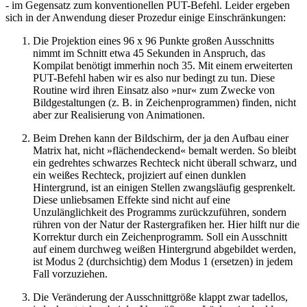
- im Gegensatz zum konventionellen PUT-Befehl. Leider ergeben
sich in der Anwendung dieser Prozedur einige Einschränkungen:
Die Projektion eines 96 x 96 Punkte großen Ausschnitts
nimmt im Schnitt etwa 45 Sekunden in Anspruch, das
Kompilat benötigt immerhin noch 35. Mit einem erweiterten
PUT-Befehl haben wir es also nur bedingt zu tun. Diese
Routine wird ihren Einsatz also »nur« zum Zwecke von
Bildgestaltungen (z. B. in Zeichenprogrammen) finden, nicht
aber zur Realisierung von Animationen.
Beim Drehen kann der Bildschirm, der ja den Aufbau einer
Matrix hat, nicht »flächendeckend« bemalt werden. So bleibt
ein gedrehtes schwarzes Rechteck nicht überall schwarz, und
ein weißes Rechteck, projiziert auf einen dunklen
Hintergrund, ist an einigen Stellen zwangsläufig gesprenkelt.
Diese unliebsamen Effekte sind nicht auf eine
Unzulänglichkeit des Programms zurückzuführen, sondern
rühren von der Natur der Rastergrafiken her. Hier hilft nur die
Korrektur durch ein Zeichenprogramm. Soll ein Ausschnitt
auf einem durchweg weißen Hintergrund abgebildet werden,
ist Modus 2 (durchsichtig) dem Modus 1 (ersetzen) in jedem
Fall vorzuziehen.
Die Veränderung der Ausschnittgröße klappt zwar tadellos,