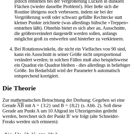
jedoch entstehen bei der Vergrößerung Lücken in dunklen
Flächen (wieder dasselbe Problem!). Hier ließe sich die
Routine übrigens noch verbessern, indem sie bei der
Vergrößerung weiß oder schwarz gefüllte Rechtecke statt
kleiner Punkte zeichnete (was allerdings hübsche »Treppen«
entstehen läßt). Ohnehin bietet es sich aber an, Ausschnitte,
die größenverändert dargestellt werden sollen, anfangs
möglichst groß zu entwerfen und hinterher zu verkleinern.
Bei Rotationswinkeln, die nicht ein Vielfaches von 90 sind,
kann ein Ausschnitt in seiner Größe nicht unproportional
verändert werden; in solchen Fällen muß also beispielsweise
ein Quadrat ein Quadrat bleiben - dies allerdings in beliebiger
Größe. Im Bedarfsfall wird der Parameter h automatisch
entsprechend korrigiert.
Die Theorie
Zur mathematischen Betrachtung der Drehung: Gegeben sei eine
Gerade
AB
mit A = {3:2} und B = {8;2} (s. Abb. 2). Soll diese
Gerade am Punkt A um 10 Altgrad im Uhrzeigersinn gedreht
werden, berechnet sich der Punkt B' wie folgt (alte Schneider-
Freaks werden sich erinnern):