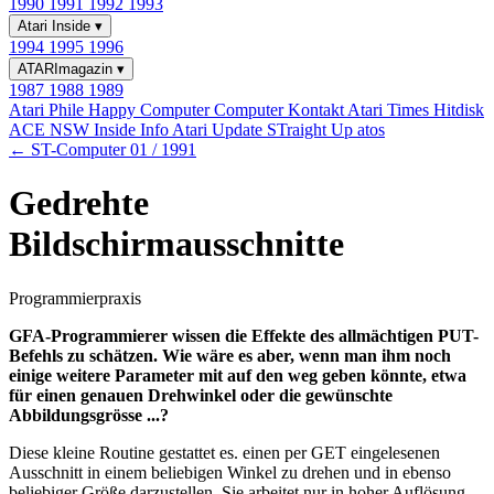
1990
1991
1992
1993
Atari Inside
▾
1994
1995
1996
ATARImagazin
▾
1987
1988
1989
Atari Phile
Happy Computer
Computer Kontakt
Atari Times
Hitdisk
ACE NSW Inside Info
Atari Update
STraight Up
atos
← ST-Computer 01 / 1991
Gedrehte
Bildschirmausschnitte
Programmierpraxis
GFA-Programmierer wissen die Effekte des allmächtigen PUT-
Befehls zu schätzen. Wie wäre es aber, wenn man ihm noch
einige weitere Parameter mit auf den weg geben könnte, etwa
für einen genauen Drehwinkel oder die gewünschte
Abbildungsgrösse ...?
Diese kleine Routine gestattet es. einen per GET eingelesenen
Ausschnitt in einem beliebigen Winkel zu drehen und in ebenso
beliebiger Größe darzustellen. Sie arbeitet nur in hoher Auflösung