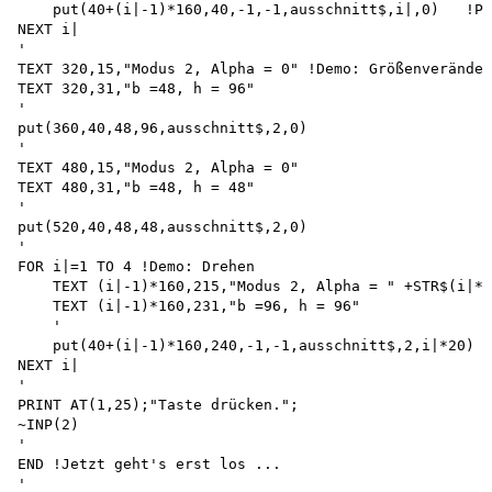
    put(40+(i|-1)*160,40,-1,-1,ausschnitt$,i|,0)   !Pr
NEXT i|

'

TEXT 320,15,"Modus 2, Alpha = 0" !Demo: Größenveränder
TEXT 320,31,"b =48, h = 96"

'

put(360,40,48,96,ausschnitt$,2,0)

'

TEXT 480,15,"Modus 2, Alpha = 0"

TEXT 480,31,"b =48, h = 48"

'

put(520,40,48,48,ausschnitt$,2,0)

'

FOR i|=1 TO 4 !Demo: Drehen

    TEXT (i|-1)*160,215,"Modus 2, Alpha = " +STR$(i|*2
    TEXT (i|-1)*160,231,"b =96, h = 96"

    '

    put(40+(i|-1)*160,240,-1,-1,ausschnitt$,2,i|*20)

NEXT i|

'

PRINT AT(1,25);"Taste drücken.";

~INP(2)

'

END !Jetzt geht's erst los ...

'
