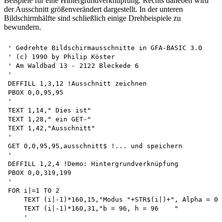
Beispiele für eine Hintergrundverknüpfung. Rechts daneben wird
der Ausschnitt größenverändert dargestellt. In der unteren
Bildschirmhälfte sind schließlich einige Drehbeispiele zu
bewundern.
' Gedrehte Bildschirmausschnitte in GFA-BASIC 3.0 

' (c) 1990 by Philip Köster 

' Am Waldbad 13 - 2122 Bleckede 6

'

DEFFILL 1,3,12 !Ausschnitt zeichnen

PBOX 0,0,95,95

'

TEXT 1,14," Dies ist"

TEXT 1,28," ein GET-"

TEXT 1,42,"Ausschnitt"

'

GET 0,0,95,95,ausschnitt$ !... und speichern

'

DEFFILL 1,2,4 !Demo: Hintergrundverknüpfung 

PBOX 0,0,319,199

'

FOR i|=1 TO 2

    TEXT (i|-1)*160,15,"Modus "+STR$(i|)+", Alpha = 0"

    TEXT (i|-1)*160,31,"b = 96, h = 96    "

    '
